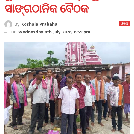
ସାଙ୍ଗଠାନିକ ବୈଠକ
ଓଡିଶା
By
Koshala Prabaha
On
Wednesday 8th July 2026, 6:59 pm