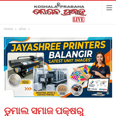
Home
ଓଡିଶା
ଡୁମାଲ ସମାଜ ପକ୍ଷରୁ