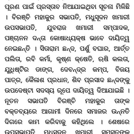
ପୂରଣ ପାଇଁ ପ୍ରସ୍ତାବ ନିଆଯାଇଥିବା ସୂଚନା ମିଳିଛି
। ବିରଞ୍ଚି ମହାକୁର ସଭାପତି, ମଧୁସୂଦନ ଖମାରୀ
ଉପସଭାପତି, ଯୁବରାଜ ଖମାରୀ ସମ୍ପାଦକ,
ପଞ୍ଚାନନ ଦନ୍ତା କୋଷାଧ୍ୟକ୍ଷ ଭାବେ ଦାୟିତ୍ୱ
ନେଇଛନ୍ତି । ସିତାରାମ ଛନ୍ଦ, ପର୍ଶୁ ବଘାର, ଆର୍ତ୍ତ
ପଲିତା, ରବି କର୍ମା, କୃଷ୍ଣ କ୍ଷେତି, ଋଷି କଲତା,
ଯୁଧିଷ୍ଟିିର ଡାଙ୍ଗ, ଦେବନ୍ଦ୍ର କମ୍ପ, ବିଜୟ
ପାତ୍ର, କୈଳାଶ ପ୍ରଧାନ, ଶିବ ପ୍ରସାଦ ଛନ୍ଦଙ୍କୁ
ଉପଦେଷ୍ଟା ସଦସ୍ୟ ରୂପେ ଦାୟିତ୍ୱ ଦିଆଯାଇଛି ।
ନୂତନ ସଭାପତି ବିରଞ୍ଚି ମହାକୁର ତାଙ୍କ
ବକ୍ତବ୍ୟରେ ଆଗାମୀ ଦିନରେ ସମାଜର ଉନ୍ନତି
ଦିଗରେ କାମ କରିବାକୁ କହିଥିଲେ । ଶେଷରେ
ଉପସଭାପତି ମଧୁସୂଦନ ଖମାରୀ ସମସ୍ତଙ୍କୁ