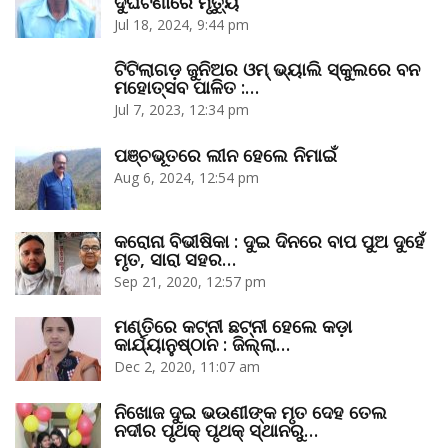
ଦୁର୍ଘଟଣାରେ ମୃତ୍ୟୁ
Jul 18, 2024, 9:44 pm
ଟିଟିଲାଗଡ଼ ଜୁନିଅର ଓମ୍‌ ଭ୍ୟାଲି ସ୍କୁଲରେ ବନ
ମହୋତ୍ସବ ପାଳିତ :…
Jul 7, 2023, 12:34 pm
ପଞ୍ଚଭୂତରେ ଲୀନ ହେଲେ ନିମାଇଁ
Aug 6, 2024, 12:54 pm
କରୋନା ବିଭୀଷିକା : ଦୁଇ ଦିନରେ ବାପ ପୁଅ ଦୁହେଁ
ମୃତ, ସାରା ସହର…
Sep 21, 2020, 12:57 pm
ମଣ୍ତିରେ କଟ୍‌ନୀ ଛଟ୍‌ନୀ ହେଲେ କଡ଼ା
କାର୍ଯ୍ୟାନୁଷ୍ଠାନ : ଜିଲ୍ଲା…
Dec 2, 2020, 11:07 am
ନିଖୋଜ ଦୁଇ ଭଉଣୀଙ୍କ ମୃତ ଦେହ ତେଲ
ନଦୀର ପୃଥକ୍‌ ପୃଥକ୍‌ ସ୍ଥାନରୁ…