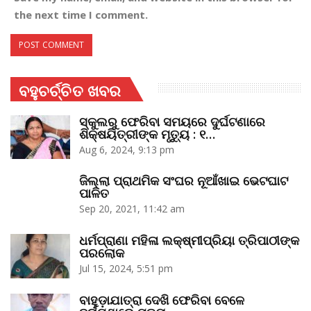
the next time I comment.
ବହୁଚର୍ଚ୍ଚିତ ଖବର
ସ୍କୁଲରୁ ଫେରିବା ସମୟରେ ଦୁର୍ଘଟଣାରେ
ଶିକ୍ଷୟିତ୍ରୀଙ୍କ ମୃତ୍ୟୁ : ୧…
Aug 6, 2024, 9:13 pm
ଜିଲ୍ଲା ପ୍ରାଥମିକ ସଂଘର ନୂଆଁଖାଇ ଭେଟଘାଟ
ପାଳିତ
Sep 20, 2021, 11:42 am
ଧର୍ମପ୍ରାଣା ମହିଳା ଲକ୍ଷ୍ମୀପ୍ରିୟା ତ୍ରିପାଠୀଙ୍କ
ପରଲୋକ
Jul 15, 2024, 5:51 pm
ବାହୁଡ଼ାଯାତ୍ରା ଦେଖି ଫେରିବା ବେଳେ