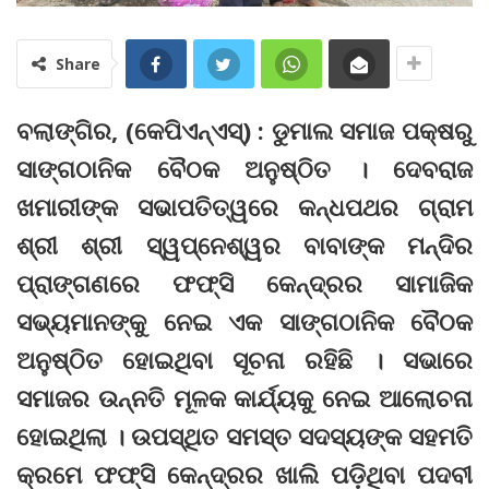
Share
ବଲାଙ୍ଗିର, (କେପିଏନ୍‌ଏସ୍‌) : ଡୁମାଲ ସମାଜ ପକ୍ଷରୁ
ସାଙ୍ଗଠାନିକ ବୈଠକ ଅନୁଷ୍ଠିତ । ଦେବରାଜ
ଖମାରୀଙ୍କ ସଭାପତିତ୍ୱରେ କନ୍ଧପଥର ଗ୍ରାମ
ଶ୍ରୀ ଶ୍ରୀ ସ୍ୱପ୍ନେଶ୍ୱର ବାବାଙ୍କ ମନ୍ଦିର
ପ୍ରାଙ୍ଗଣରେ ଫଫ୍‌ସି କେନ୍ଦ୍ରର ସାମାଜିକ
ସଭ୍ୟମାନଙ୍କୁ ନେଇ ଏକ ସାଙ୍ଗଠାନିକ ବୈଠକ
ଅନୁଷ୍ଠିତ ହୋଇଥିବା ସୂଚନା ରହିଛି । ସଭାରେ
ସମାଜର ଉନ୍ନତି ମୂଳକ କାର୍ଯ୍ୟକୁ ନେଇ ଆଲୋଚନା
ହୋଇଥିଲା । ଉପସ୍ଥିତ ସମସ୍ତ ସଦସ୍ୟଙ୍କ ସହମତି
କ୍ରମେ ଫଫ୍‌ସି କେନ୍ଦ୍ରର ଖାଲି ପଡ଼ିଥିବା ପଦବୀ