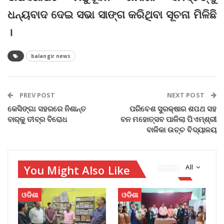
ଧନ୍ୟବାଦ ଦେଇ ସଭା ସାଙ୍ଗ କରିଥିବା ସୂଚନା ମିଳିଛି
।
balangir news
PREV POST
NEXT POST
କେସିଙ୍ଗା ସହରରେ ନିଶାନ୍ତ
ପରିବେଶ ସୁରକ୍ଷାର ଶପଥ ସହ
ବାର୍‌କୁ ତୀବ୍ର ବିରୋଧ
ବନ ମହୋତ୍ସବ ପାଳିଲା ପିଏମ୍‌ଶ୍ରୀ
ବାଳିକା ଉଚ୍ଚ ବିଦ୍ୟାଳୟ
You Might Also Like
All
ଓଡିଶା
ଓଡିଶା