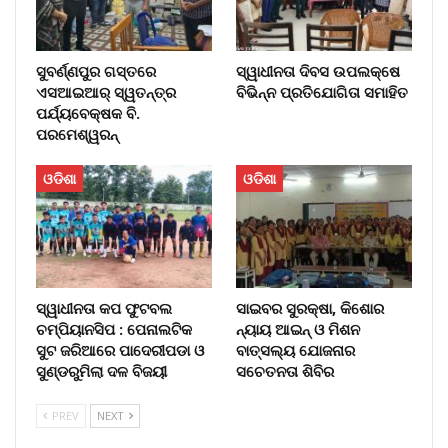
ସୁବର୍ଣ୍ଣପୁର ଗସ୍ତରେ
ସ୍ୱାଧୀନତା ଦିବସ ଉପଲକ୍ଷେ
ଏସଆଇଆର୍ ସ୍ୱତନ୍ତ୍ର
ବିଭିନ୍ନ ପ୍ରତିଯୋଗିତା ସମାହିତ
ପର୍ଯ୍ୟବେକ୍ଷକ ବି.
ପରମେଶ୍ୱରନ୍
ଓଡିଶା
ଓଡିଶା
ସ୍ୱାଧୀନତା କପ ଫୁଟବଲ
ସାଇବର ସୁରକ୍ଷା, କିଶୋର
ଚମ୍ପିୟାନସିପ : ପେନାଲଟିକ
ନ୍ୟାୟ ଆଇନ୍ ଓ ମିଶନ
ସୁଟ ଜରିଆରେ ପାଦେରୀପଡା ଓ
ବାତ୍ସଲ୍ୟ ଯୋଜନାର
ସୁଣ୍ଡରୁମିଲା ଦଳ ବିଜୟୀ
ସଚେତନତା ଶିବିର
PREV
NEXT