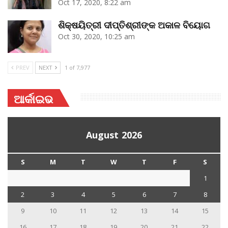
Oct 17, 2020, 8:22 am
ଶିକ୍ଷୟିତ୍ରୀ ଦୀପ୍ତିଶ୍ରୀଙ୍କ ଅକାଳ ବିୟୋଗ
Oct 30, 2020, 10:25 am
PREV
NEXT
1 of 7,977
ଆର୍କାଇଭ
August 2026
S
M
T
W
T
F
S
1
2
3
4
5
6
7
8
9
10
11
12
13
14
15
16
17
18
19
20
21
22