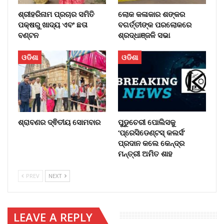
ଶ୍ରୀହରିନାମ ପ୍ରଚାର ସମିତି
ଲୋକ କଳାକାର ଶଙ୍କର
ପକ୍ଷରୁ ଖାଦ୍ୟ ଏବଂ ଛତା
ବଗର୍ତ୍ତୀଙ୍କ ପରଲୋକରେ
ବଣ୍ଟନ
ଶ୍ରଦ୍ଧାଞ୍ଜଳି ସଭା
ଓଡିଶା
ଓଡିଶା
ଶ୍ରାବଣର ଦ୍ଵିତୀୟ ସୋମବାର
ପୁଡୁଚେରୀ ପୋଲିସକୁ
‘ପ୍ରେସିଡେଣ୍ଟସ୍ କଲର୍ସ’
ପ୍ରଦାନ କଲେ କେନ୍ଦ୍ର
ମନ୍ତ୍ରୀ ଅମିତ ଶାହ
PREV
NEXT
LEAVE A REPLY