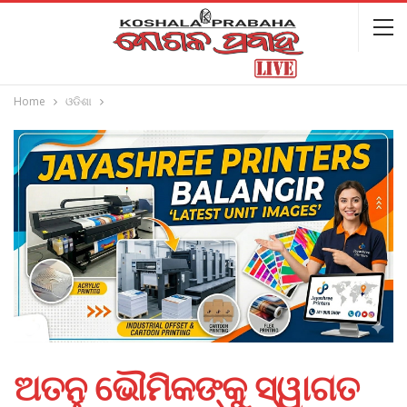
Home
ଓଡିଶା
ଅତନୁ ଭୌମିକଙ୍କୁ ସ୍ୱାଗତ