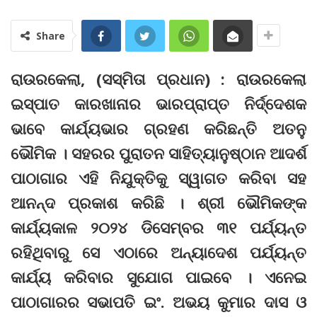
Share
ରାଉରକେଲା, (ସସ୍ମିତା ପ୍ରଧାନ) : ରାଉରକେଲା
ଇସ୍ପାତ କାରଖାନାର ଭାରପ୍ରାପ୍ତ ନିର୍ଦ୍ଦେଶକ
ଭାବେ କାର୍ଯ୍ୟଭାର ଗ୍ରହଣ କରିଛନ୍ତି ଅତନୁ
ଭୌମିକ । ସହରର ପୁରାତନ ସାହିତ୍ୟାନୁଷ୍ଠାନ ଆଦର୍ଶ
ପାଠାଗାର ଏହି ନିଯୁକ୍ତିକୁ ସ୍ୱାଗତ କରିବା ସହ
ଆନନ୍ଦ ପ୍ରକାଶ କରିଛି । ଶ୍ରୀ ଭୌମିକଙ୍କ
କାର୍ଯ୍ୟକାଳ ୨୦୨୪ ଡିସେମ୍ବର ୩୧ ପର୍ଯ୍ୟନ୍ତ
ରହିଥିବାରୁ ସେ ଏଠାରେ ଅନ୍ୟାଦେଶ ପର୍ଯ୍ୟନ୍ତ
କାର୍ଯ୍ୟ କରିବାର ସୁଯୋଗ ପାଇବେ । ଏନେଇ
ପାଠାଗାରର ସଭାପତି ଇଂ. ଅଭୟ କୁମାର ଦାସ ଓ