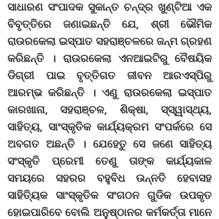
ସାଧାରଣ ସଂପାଦକ ସୁକାନ୍ତ ଚନ୍ଦ୍ର ଖୁଣ୍ଟିଆ ଏକ
ବିବୃତ୍ତିରେ ଜଣାଇଛନ୍ତି ଯେ, ଶ୍ରୀ ଭୌମିକ
ରାଉରକେଲା ଇସ୍ପାତ ସହରାଞ୍ଚଳରେ ଜନ୍ମ ଗ୍ରହଣ
କରିଛନ୍ତି । ରାଉରକେଲା ଏନଆଇଟିରୁ ବୈଷୟିକ
ଡିଗ୍ରୀ ପାଇ ବୃତ୍ତିଗତ ଜୀବନ ଆରଏସ୍‌ପିରୁ
ଆରମ୍ଭ କରିଛନ୍ତି । ଏଣୁ ରାଉରକେଲା ଇସ୍ପାତ
କାରଖାନା, ସହରାଞ୍ଚଳ, ଶିକ୍ଷା, ସ୍‌ସ୍ୱାସ୍ଥ୍ୟ,
ସାହିତ୍ୟ, ସାଂସ୍କୃତିକ କାର୍ଯ୍ୟକ୍ରମ ସଂପର୍କରେ ସେ
ଅବଗତ ଅଛନ୍ତି । ଯେହେତୁ ସେ ଜଣେ ସାହିତ୍ୟ
ସଂସ୍କୃତି ପ୍ରେମୀ ତେଣୁ ତାଙ୍କ କାର୍ଯ୍ୟକାଳ
ସମୟରେ ସହରର ବହୁବିଧ ଉନ୍ନତି ହେବାସହ
ସାହିତ୍ୟିକ ସାଂସ୍କୃତିକ ସଂଗଠନ ଗୁଡିକ ଉପକୃତ
ହୋଇପାରିବେ ବୋଲି ଅନୁଷ୍ଠାନର କର୍ମକର୍ତ୍ତା ମାନେ