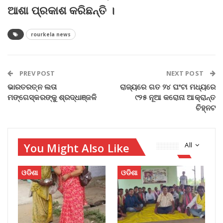
ଆଶା ପ୍ରକାଶ କରିଛନ୍ତି ।
rourkela news
PREV POST
NEXT POST
ଭାରତରତ୍ନ ଲତା
ରାଜ୍ୟରେ ଗତ ୨୪ ଘଂଟା ମଧ୍ୟରେ
ମଙ୍ଗେସ୍‌କରଙ୍କୁ ଶ୍ରଦ୍ଧାଞ୍ଜଳି
୯୨୫ ନୂଆ କରୋନା ଆକ୍ରାନ୍ତ
ଚିହ୍ନଟ
You Might Also Like
All
ଓଡିଶା
ଓଡିଶା