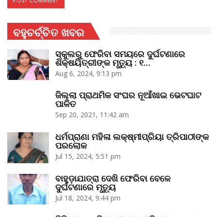
ବହୁଚର୍ଚ୍ଚିତ ଖବର
ସ୍କୁଲରୁ ଫେରିବା ସମୟରେ ଦୁର୍ଘଟଣାରେ
ଶିକ୍ଷୟିତ୍ରୀଙ୍କ ମୃତ୍ୟୁ : ୧…
Aug 6, 2024, 9:13 pm
ଜିଲ୍ଲା ପ୍ରାଥମିକ ସଂଘର ନୂଆଁଖାଇ ଭେଟଘାଟ
ପାଳିତ
Sep 20, 2021, 11:42 am
ଧର୍ମପ୍ରାଣା ମହିଳା ଲକ୍ଷ୍ମୀପ୍ରିୟା ତ୍ରିପାଠୀଙ୍କ
ପରଲୋକ
Jul 15, 2024, 5:51 pm
ବାହୁଡ଼ାଯାତ୍ରା ଦେଖି ଫେରିବା ବେଳେ
ଦୁର୍ଘଟଣାରେ ମୃତ୍ୟୁ
Jul 18, 2024, 9:44 pm