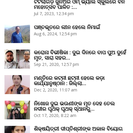
ଟିଟିଲାଗଡ଼ ଜୁନିଅର ଓମ୍‌ ଭ୍ୟାଲି ସ୍କୁଲରେ ବନ
ମହୋତ୍ସବ ପାଳିତ :…
Jul 7, 2023, 12:34 pm
ପଞ୍ଚଭୂତରେ ଲୀନ ହେଲେ ନିମାଇଁ
Aug 6, 2024, 12:54 pm
କରୋନା ବିଭୀଷିକା : ଦୁଇ ଦିନରେ ବାପ ପୁଅ ଦୁହେଁ
ମୃତ, ସାରା ସହର…
Sep 21, 2020, 12:57 pm
ମଣ୍ତିରେ କଟ୍‌ନୀ ଛଟ୍‌ନୀ ହେଲେ କଡ଼ା
କାର୍ଯ୍ୟାନୁଷ୍ଠାନ : ଜିଲ୍ଲା…
Dec 2, 2020, 11:07 am
ନିଖୋଜ ଦୁଇ ଭଉଣୀଙ୍କ ମୃତ ଦେହ ତେଲ
ନଦୀର ପୃଥକ୍‌ ପୃଥକ୍‌ ସ୍ଥାନରୁ…
Oct 17, 2020, 8:22 am
ଶିକ୍ଷୟିତ୍ରୀ ଦୀପ୍ତିଶ୍ରୀଙ୍କ ଅକାଳ ବିୟୋଗ