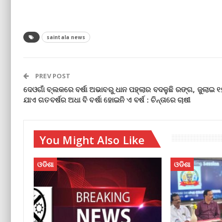
saintala news
PREV POST
ଦେଓଗାଁ ବ୍ଲକରେ ବର୍ଷା ଅଭାବରୁ ଧାନ ପହ୍ଲାର ବଦଳୁଛି ରଙ୍ଗ, ଜୁଲାଇ ୧
ଯାଏ ଗତବର୍ଷର ଅଧା ବି ବର୍ଷା ହୋଇନି ଏ ବର୍ଷ : ଚିନ୍ତାରେ ଚାଷୀ
You Might Also Like
ଓଡିଶା
ଓଡିଶା