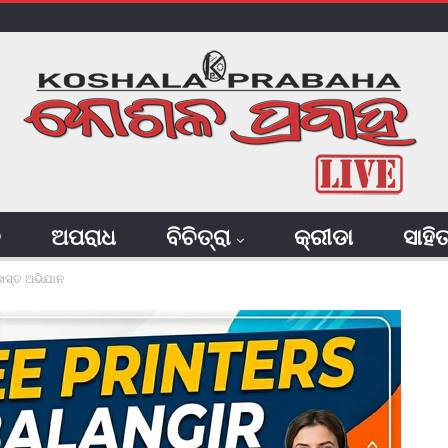
ି
ଅପରାଧ
ବିଚିତ୍ରା
କ୍ରୀଡା
ସାହି
ତଖସ୍ତ ଅଭିଯାନ