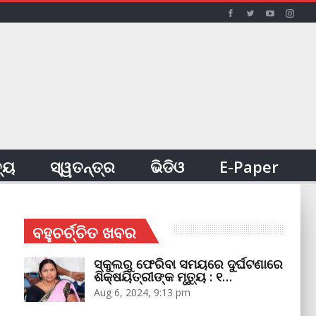
ତ୍ୟ
ସ୍ୱତନ୍ତ୍ର
ଭିଡିଓ
E-Paper
ବହୁଚର୍ଚ୍ଚିତ ଖବର
ସ୍କୁଲରୁ ଫେରିବା ସମୟରେ ଦୁର୍ଘଟଣାରେ
ଶିକ୍ଷୟିତ୍ରୀଙ୍କ ମୃତ୍ୟୁ : ୧…
Aug 6, 2024, 9:13 pm