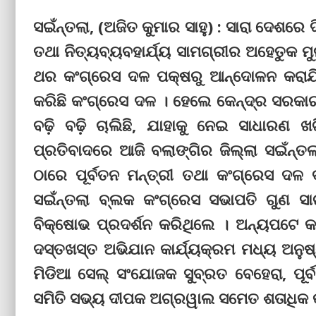
ସଇଁନ୍ତଲା, (ଅଜିତ କୁମାର ସାହୁ) : ସାରା ଦେଶର
ତଥା ନିତ୍ୟବ୍ୟବହାର୍ଯ୍ୟ ସାମଗ୍ରୀର ଅହେତୁକ ମ
ଥର କଂଗ୍ରେସ ଦଳ ପକ୍ଷରୁ ଆନ୍ଦୋଳନ କରାଯିବ
କରିଛି କଂଗ୍ରେସ ଦଳ । ହେଲେ କେନ୍ଦ୍ର ସରକା
ବଢ଼ି ବଢ଼ି ଚାଲିଛି, ଯାହାକୁ ନେଇ ସାଧାର
ପ୍ରତିବାଦରେ ଆଜି ବଲାଙ୍ଗିର ଜିଲ୍ଲା ସଇଁନ୍
ଠାରେ ପୂର୍ବତନ ମନ୍ତ୍ରୀ ତଥା କଂଗ୍ରେସ ଦଳ 
ସଇଁନ୍ତଲା ବ୍ଲକ କଂଗ୍ରେସ ସଭାପତି ଗୁଣ ସ
ବିକ୍ଷୋଭ ପ୍ରଦର୍ଶନ କରିଥିଲେ । ଅନ୍ୟପଟେ କ
ଦସ୍ତଖସ୍ତ ଅଭିଯାନ କାର୍ଯ୍ୟକ୍ରମ ମଧ୍ୟ ଅନୁଷ୍
ମିଡିଆ ସେଲ୍‌ ସଂଯୋଜକ ସୁବ୍ରତ ବେହେରା, ପୂର
ସମିତି ସଭ୍ୟ ଦୀପକ ଅଗ୍ରୱାଲ ସମେତ ଶତାଧିକ କ