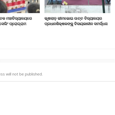
୍ନାତକ ମହାବିଦ୍ୟାଳୟରେ
ଭୂଷଲାଡ଼ ଭୀମଭୋଇ ଉଚ୍ଚ ବିଦ୍ୟାଳୟର
େଲିଂ ପ୍ରୋଗ୍ରାମ
ପ୍ରଧାନଶିକ୍ଷକଙ୍କୁ ବିଦାୟକାଳୀନ ସମର୍ଦ୍ଧନା
ss will not be published.