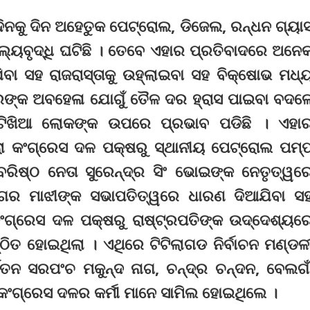
େ ଦିନକୁ ଦିନ ଅହେତୁକ ପେଟ୍ରୋଲ, ଡିଜେଲ, ରନ୍ଧନ ଗ୍ୟା
ୁଲ୍ୟବୃଦ୍ଧି ଘଟିଛି । ତେବେ ଏହାର ପ୍ରତିବାଦରେ ଅନେ
ା ସହ ରାଜରାସ୍ତାକୁ ଉହ୍ଲାଇବା ସହ ବିକ୍ଷୋଭ ମଧ୍
ରଙ୍କ ଅବହେଳା ଯୋଗୁଁ ତୈଳ ଦର ହ୍ରାସ ପାଇବା ବଦଳ
ଣ ଖଟିଖିଆ ଲୋକଙ୍କ ଉପରେ ପ୍ରଭାବ ପଡିଛି । ଏହା
ତଲା କଂଗ୍ରେସ ଦଳ ପକ୍ଷରୁ ସ୍ଥାନୀୟ ପେଟ୍ରୋଲ ପମ୍
ବରିଷ୍ଠ ନେତା ସୁରେନ୍ଦ୍ର ସିଂ ଭୋଇଙ୍କ ନେତୃତ୍ୱର
ାଗର ମାଝୀଙ୍କ ସଭାପତିତ୍ୱରେ ଧାରଣ ଦିଆଯିବା ସ
ଂଗ୍ରେସ ଦଳ ପକ୍ଷରୁ ରାଷ୍ଟ୍ରପତିଙ୍କ ଉଦ୍ଦେଶ୍ୟର
ଠିତ ହୋଇଥିଲା । ଏଥିରେ ଟିଟିଲାଗଡ ନିର୍ବାଚନ ମଣ୍ଡଳ
୍ବତନ ସରପଂଚ ମକୁନ୍ଦ ନାଗ, ଚନ୍ଦ୍ର ଚନ୍ଦନ, ବେଲଗା
ଂଗ୍ରେସ ଦଳର କର୍ମୀ ମାନେ ସାମିଲ ହୋଇଥିଲେ ।