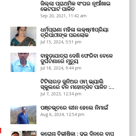
ଜିଲ୍ଲା ପ୍ରାଥମିକ ସଂଘର ନୂଆଁଖାଇ
ଭେଟଘାଟ ପାଳିତ
Sep 20, 2021, 11:42 am
ଧର୍ମପ୍ରାଣା ମହିଳା ଲକ୍ଷ୍ମୀପ୍ରିୟା
ତ୍ରିପାଠୀଙ୍କ ପରଲୋକ
Jul 15, 2024, 5:51 pm
ବାହୁଡ଼ାଯାତ୍ରା ଦେଖି ଫେରିବା ବେଳେ
ଦୁର୍ଘଟଣାରେ ମୃତ୍ୟୁ
Jul 18, 2024, 9:44 pm
ଟିଟିଲାଗଡ଼ ଜୁନିଅର ଓମ୍‌ ଭ୍ୟାଲି
ସ୍କୁଲରେ ବନ ମହୋତ୍ସବ ପାଳିତ :…
Jul 7, 2023, 12:34 pm
ପଞ୍ଚଭୂତରେ ଲୀନ ହେଲେ ନିମାଇଁ
Aug 6, 2024, 12:54 pm
କରୋନା ବିଭୀଷିକା : ଦୁଇ ଦିନରେ ବାପ