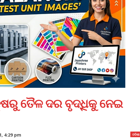
ଷରୁ ତୈଳ ଦର ବୃଦ୍ଧିକୁ ନେଇ
1, 4:29 pm
ଓଡିଶା