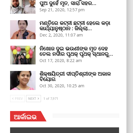
ପୁଅ ଦୁହେଁ ମୃତ, ସାରା ସହର…
Sep 21, 2020, 12:57 pm
ମଣ୍ତିରେ କଟ୍‌ନୀ ଛଟ୍‌ନୀ ହେଲେ କଡ଼ା
କାର୍ଯ୍ୟାନୁଷ୍ଠାନ : ଜିଲ୍ଲା…
Dec 2, 2020, 11:07 am
ନିଖୋଜ ଦୁଇ ଭଉଣୀଙ୍କ ମୃତ ଦେହ
ତେଲ ନଦୀର ପୃଥକ୍‌ ପୃଥକ୍‌ ସ୍ଥାନରୁ…
Oct 17, 2020, 8:22 am
ଶିକ୍ଷୟିତ୍ରୀ ଦୀପ୍ତିଶ୍ରୀଙ୍କ ଅକାଳ
ବିୟୋଗ
Oct 30, 2020, 10:25 am
PREV
NEXT
1 of 7,971
ଆର୍କାଇଭ