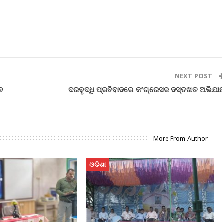
NEXT POST
୭
ଦରବୃଦ୍ଧି ପ୍ରତିବାଦରେ କଂଗ୍ରେସର ଦସ୍ତଖତ ଅଭିଯା
More From Author
ଓଡିଶା