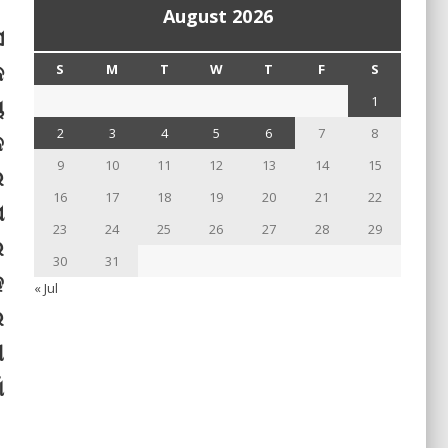
August 2026
ସ
କ
S
M
T
W
T
F
S
1
ୟ
2
3
4
5
6
7
8
େ
9
10
11
12
13
14
15
ର
16
17
18
19
20
21
22
ପ
23
24
25
26
27
28
29
େ
30
31
ହ
« Jul
େ
ୀ
ଁ