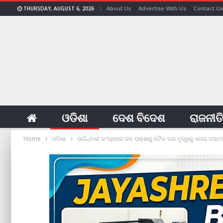
About Us
Advertise With Us
Contact Us
THURSDAY, AUGUST 6, 2026
ଓଡିଶା
ଦେଶ ବିଦେଶ
ରାଜନୀତ
Home
ଓଡିଶା
ସଇଁନ୍ତଲା କଂଗ୍ରେସ ଦଳ ପକ୍ଷରୁ ତୈଳ ଦର ବୃଦ୍ଧିକୁ ନେଇ ଦସ୍