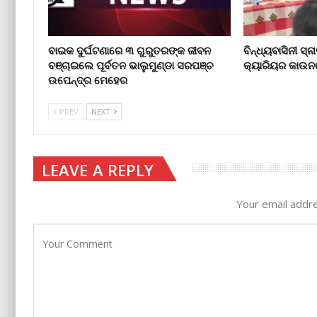
ବାଇକ ଦୁର୍ଘଟଣାରେ ୩ ଗୁରୁତରଙ୍କ ଜୀବନ
ବିନ୍ଧ୍ୟବାସିନୀ ସ
ବଞ୍ଚାଇଲେ ପୂର୍ବତନ ଭାଲୁମୁଣ୍ଡା ସରପଞ୍ଚ
କ୍ୟାରିୟର କାଉନସ
ଉପେନ୍ଦ୍ର ମେହେର
PREV
NEXT
LEAVE A REPLY
Your email addre