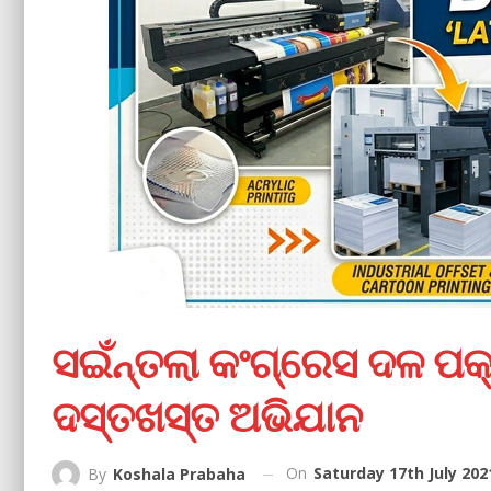
ସଇଁନ୍ତଲା କଂଗ୍ରେସ ଦଳ ପକ୍
ଦସ୍ତଖସ୍ତ ଅଭିଯାନ
On
Saturday 17th July 202
By
Koshala Prabaha