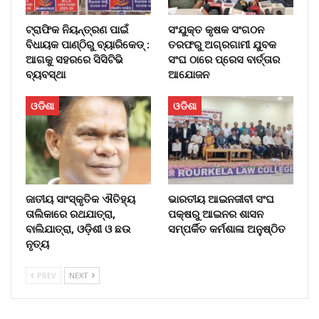
ଟ୍ରାଫିକ ନିୟନ୍ତ୍ରଣ ପାଇଁ
ସଂଯୁକ୍ତ କୃଷକ ସଂଗଠନ
ବିଧାୟକ ପାଣ୍ଠିରୁ ବ୍ୟାରିକେଡ୍‌ :
ତରଫରୁ ଅଗ୍ରଗାମୀ ଯୁବକ
ଆଗକୁ ସହରରେ ସିସିଟିଭି
ସଂଘ ଠାରେ ପ୍ରେସ ବାର୍ତ୍ତାର
ବ୍ୟବସ୍ଥା
ଆଯୋଜନ
ଓଡିଶା
ଓଡିଶା
ଜାତୀୟ ସାଂସ୍କୃତିକ ଐତିହ୍ୟ
ଭାରତୀୟ ଆଇନଜୀବୀ ସଂଘ
ତାଲିକାରେ ରଥଯାତ୍ରା,
ପକ୍ଷରୁ ଆଇନର ଶାସନ
ବାଲିଯାତ୍ରା, ଓଡ଼ିଶୀ ଓ ଛଉ
ସମ୍ପର୍କିତ କର୍ମଶାଳା ଅନୁଷ୍ଠିତ
ନୃତ୍ୟ
PREV
NEXT