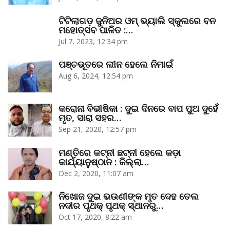
ଟିଟିଲାଗଡ଼ ଜୁନିଅର ଓମ୍‌ ଭ୍ୟାଲି ସ୍କୁଲରେ ବନ
ମହୋତ୍ସବ ପାଳିତ :…
Jul 7, 2023, 12:34 pm
ପଞ୍ଚଭୂତରେ ଲୀନ ହେଲେ ନିମାଇଁ
Aug 6, 2024, 12:54 pm
କରୋନା ବିଭୀଷିକା : ଦୁଇ ଦିନରେ ବାପ ପୁଅ ଦୁହେଁ
ମୃତ, ସାରା ସହର…
Sep 21, 2020, 12:57 pm
ମଣ୍ତିରେ କଟ୍‌ନୀ ଛଟ୍‌ନୀ ହେଲେ କଡ଼ା
କାର୍ଯ୍ୟାନୁଷ୍ଠାନ : ଜିଲ୍ଲା…
Dec 2, 2020, 11:07 am
ନିଖୋଜ ଦୁଇ ଭଉଣୀଙ୍କ ମୃତ ଦେହ ତେଲ
ନଦୀର ପୃଥକ୍‌ ପୃଥକ୍‌ ସ୍ଥାନରୁ…
Oct 17, 2020, 8:22 am