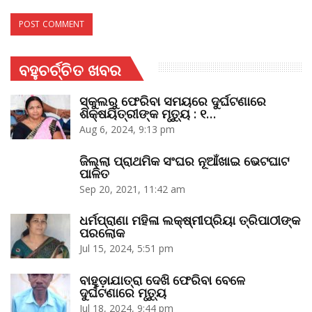
ବହୁଚର୍ଚ୍ଚିତ ଖବର
ସ୍କୁଲରୁ ଫେରିବା ସମୟରେ ଦୁର୍ଘଟଣାରେ
ଶିକ୍ଷୟିତ୍ରୀଙ୍କ ମୃତ୍ୟୁ : ୧…
Aug 6, 2024, 9:13 pm
ଜିଲ୍ଲା ପ୍ରାଥମିକ ସଂଘର ନୂଆଁଖାଇ ଭେଟଘାଟ
ପାଳିତ
Sep 20, 2021, 11:42 am
ଧର୍ମପ୍ରାଣା ମହିଳା ଲକ୍ଷ୍ମୀପ୍ରିୟା ତ୍ରିପାଠୀଙ୍କ
ପରଲୋକ
Jul 15, 2024, 5:51 pm
ବାହୁଡ଼ାଯାତ୍ରା ଦେଖି ଫେରିବା ବେଳେ
ଦୁର୍ଘଟଣାରେ ମୃତ୍ୟୁ
Jul 18, 2024, 9:44 pm