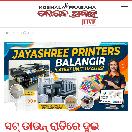
Home
ଓଡିଶା
ସଟ୍‌ ଡାଉନ୍‌ ରାତିରେ ଦୁଇ