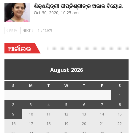
ଶିକ୍ଷୟିତ୍ରୀ ଦୀପ୍ତିଶ୍ରୀଙ୍କ ଅକାଳ ବିୟୋଗ
Oct 30, 2020, 10:25 am
PREV
NEXT
1 of 7,978
ଆର୍କାଇଭ
August 2026
S
M
T
W
T
F
S
1
2
3
4
5
6
7
8
9
10
11
12
13
14
15
16
17
18
19
20
21
22