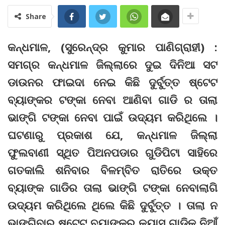
Share
କନ୍ଧମାଳ, (ସୁରେନ୍ଦ୍ର କୁମାର ପାଣିଗ୍ରାହୀ) :
ସମଗ୍ର କନ୍ଧମାଳ ଜିଲ୍ଲାରେ ଦୁଇ ଦିନିଆ ସଟ
ଡାଉନର ଫାଇଦା ନେଇ କିଛି ଦୁର୍ବୁତ୍ତ ଷ୍ଟେଟ
ବ୍ୟାଙ୍କର ଟଙ୍କା ନେବା ଆଣିବା ଗାଡି ର ତାଲା
ଭାଙ୍ଗି ଟଙ୍କା ନେବା ପାଇଁ ଉଦ୍ୟମ କରିଥିଲେ ।
ଘଟଣାରୁ ପ୍ରକାଶ ଯେ, କନ୍ଧମାଳ ଜିଲ୍ଲା
ଫୁଲବାଣୀ ସ୍ଥିତ ପିଅନପଡାର ଗୁଡିପିଟା ସାହିରେ
ଗତକାଲି ଶନିବାର ବିଳମ୍ବିତ ରାତିରେ ଉକ୍ତ
ବ୍ୟାଙ୍କ ଗାଡିର ତାଲା ଭାଙ୍ଗି ଟଙ୍କା ନେବାଲାଗି
ଉଦ୍ୟମ କରିଥିଲେ ଥିଲେ କିଛି ଦୁର୍ବୁତ୍ତ । ତାଲା ନ
ଭାଙ୍ଗିବାରୁ ଷ୍ଟେଟ ବ୍ୟାଙ୍କର କ୍ୟାସ୍ ଗାଡିକୁ ନିଆଁ