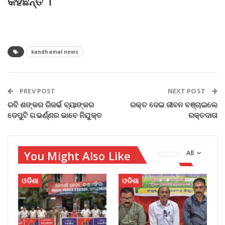
କହିଛନ୍ତି ।
kandhamal news
PREV POST
NEXT POST
ରବି ଶଙ୍କର ରିଜର୍ଭ ବ୍ୟାଙ୍କର
ରକ୍ତ ଦେଇ ଜୀବନ ବଞ୍ଚାଇଲେ
ଡେପୁଟି ଗଭର୍ଣ୍ଣର ଭାବେ ନିଯୁକ୍ତ
ରକ୍ତଦାତା
You Might Also Like
All
ଓଡିଶା
ଓଡିଶା