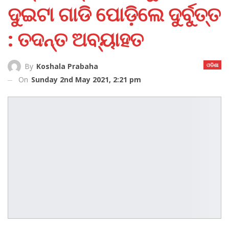
ଦୁଇଟା ଗାଡି ପୋଡ଼ିଲେ ଦୁର୍ବୁତ୍ତ
: ତଦନ୍ତ ଅବ୍ୟାହତ
ଓଡିଶା
By
Koshala Prabaha
On
Sunday 2nd May 2021, 2:21 pm