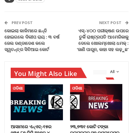
PREV POST
NEXT POST
କୋଇଲା କାଳିମାରେ ଛ‌ନ୍ଦି
ଏସ୍‌-୪୦୦ ପରୀକ୍ଷଣ ଉପରେ
ହୋଇଗଲେ ଦିଲୀପ ରାୟ : ୩ ବର୍ଷ
ତୁର୍କି ରାଷ୍ଟ୍ରପତି ଆମେରିକାକୁ
ଜେଲ ଦଣ୍ଡାଦେଶ କଲେ
ଦେଲେ ଖୋଲମ୍‌ଖୋଲା ଧମକ୍‌ :
ସ୍ୱତନ୍ତ୍ର ସିବିଆଇ କୋର୍ଟ
‘ଜାଣି ପାରୁନ, କାହା ସହ ଲଢ଼ୁଛ’
You Might Also Like
All
ଓଡିଶା
ଓଡିଶା
ଆସାମରେ ଏନ୍ଏଚ୍-୧୫ର
୨୩,୭୩୧ କୋଟି ଟଙ୍କା
୧୩୫.୮୭ କିମି ଅଂଶକୁ ୪-
ବ୍ୟୟବରାଦ ସହ କମ୍ପ୍ରେସ୍ଡ