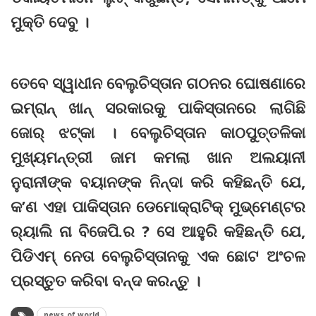
ମୁକ୍ତି ଦେବୁ ।
ତେବେ ସ୍ୱାଧୀନ ବେଲୁଚିସ୍ତାନ ଗଠନର ଘୋଷଣାରେ
ଇମ୍‌ରାନ୍‌ ଖାନ୍‌ ସରକାରକୁ ପାକିସ୍ତାନରେ ଲାଗିଛି
ଜୋର୍‌ ଝଟ୍‌କା । ବେଲୁଚିସ୍ତାନ କାଠପୁତ୍ତଳିକା
ମୁଖ୍ୟମନ୍ତ୍ରୀ ଜାମ କମଲା ଖାନ ଅଲୟାନୀ
ନୁରାନୀଙ୍କ ବୟାନଙ୍କ ନିନ୍ଦା କରି କହିଛନ୍ତି ଯେ,
କ’ଣ ଏହା ପାକିସ୍ତାନ ଡେମୋକ୍ରାଟିକ୍‌ ମୁଭ୍‌ମେଣ୍ଟର
ର‍୍ୟାଲି ନା ବିଜେପି.ର ? ସେ ଆହୁରି କହିଛନ୍ତି ଯେ,
ପିଡିଏମ୍‌ ନେତା ବେଲୁଚିସ୍ତାନକୁ ଏକ ଛୋଟ ଅଂଚଳ
ପ୍ରସ୍ତୁତ କରିବା ବନ୍ଦ କରନ୍ତୁ ।
news of world