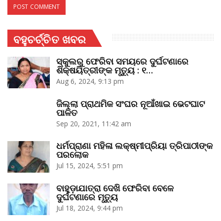
ବହୁଚର୍ଚ୍ଚିତ ଖବର
ସ୍କୁଲରୁ ଫେରିବା ସମୟରେ ଦୁର୍ଘଟଣାରେ
ଶିକ୍ଷୟିତ୍ରୀଙ୍କ ମୃତ୍ୟୁ : ୧…
Aug 6, 2024, 9:13 pm
ଜିଲ୍ଲା ପ୍ରାଥମିକ ସଂଘର ନୂଆଁଖାଇ ଭେଟଘାଟ
ପାଳିତ
Sep 20, 2021, 11:42 am
ଧର୍ମପ୍ରାଣା ମହିଳା ଲକ୍ଷ୍ମୀପ୍ରିୟା ତ୍ରିପାଠୀଙ୍କ
ପରଲୋକ
Jul 15, 2024, 5:51 pm
ବାହୁଡ଼ାଯାତ୍ରା ଦେଖି ଫେରିବା ବେଳେ
ଦୁର୍ଘଟଣାରେ ମୃତ୍ୟୁ
Jul 18, 2024, 9:44 pm