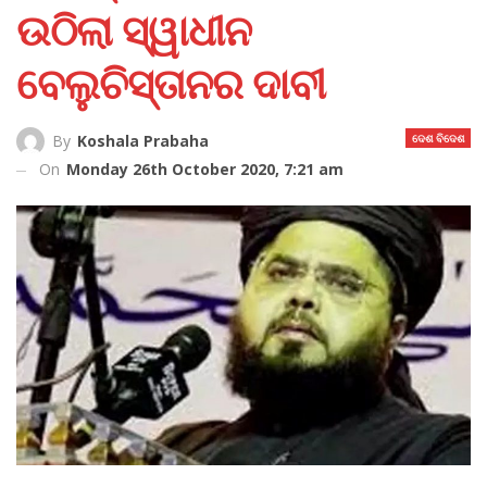
ଉଠିଲା ସ୍ୱାଧୀନ
ବେଲୁଚିସ୍ତାନର ଦାବୀ
ଦେଶ ବିଦେଶ
By
Koshala Prabaha
On
Monday 26th October 2020, 7:21 am