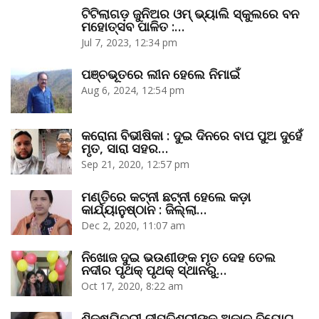
ଟିଟିଲାଗଡ଼ ଜୁନିଅର ଓମ୍‌ ଭ୍ୟାଲି ସ୍କୁଲରେ ବନ
ମହୋତ୍ସବ ପାଳିତ :…
Jul 7, 2023, 12:34 pm
ପଞ୍ଚଭୂତରେ ଲୀନ ହେଲେ ନିମାଇଁ
Aug 6, 2024, 12:54 pm
କରୋନା ବିଭୀଷିକା : ଦୁଇ ଦିନରେ ବାପ ପୁଅ ଦୁହେଁ
ମୃତ, ସାରା ସହର…
Sep 21, 2020, 12:57 pm
ମଣ୍ତିରେ କଟ୍‌ନୀ ଛଟ୍‌ନୀ ହେଲେ କଡ଼ା
କାର୍ଯ୍ୟାନୁଷ୍ଠାନ : ଜିଲ୍ଲା…
Dec 2, 2020, 11:07 am
ନିଖୋଜ ଦୁଇ ଭଉଣୀଙ୍କ ମୃତ ଦେହ ତେଲ
ନଦୀର ପୃଥକ୍‌ ପୃଥକ୍‌ ସ୍ଥାନରୁ…
Oct 17, 2020, 8:22 am
ଶିକ୍ଷୟିତ୍ରୀ ଦୀପ୍ତିଶ୍ରୀଙ୍କ ଅକାଳ ବିୟୋଗ