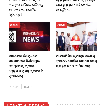
ଲେନ୍ରେ ପରିଣତ କରିବାକୁ
ବାୟୋଗ୍ୟାସ୍ ପାଇଁ ଜାତୀୟ
₹୮,୯୭୦.୨୦ କୋଟିର
ସମନ୍ୱିତ…
ପ୍ରକଳ୍ପ…
ଓଡିଶା
ଓଡିଶା
ପାଇରେସୀ ବିରୋଧରେ
ଆରଇପିସିଓ ବ୍ୟାଙ୍କପକ୍ଷରୁ
ସରକାରଙ୍କ ନିର୍ଣ୍ଣାୟକ
₹୨୨.୯୦ କୋଟିର ଲାଭାଂଶ ଚେକ୍
ପଦକ୍ଷେପ; ୧,୨୬୩
ଗ୍ରହଣ କଲେ ଅମିତ ଶାହ
ୱେବସାଇଟ୍ ସହ ୭,୩୯୩ଟି
ୟୁଆରଏଲ୍…
PREV
NEXT
LEAVE A REPLY