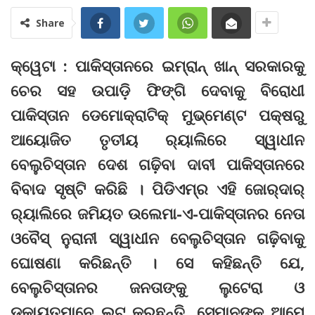
Share
କ୍ୱେଟା : ପାକିସ୍ତାନରେ ଇମ୍‌ରାନ୍‌ ଖାନ୍‌ ସରକାରକୁ
ଚେର ସହ ଉପାଡ଼ି ଫିଙ୍ଗି ଦେବାକୁ ବିରୋଧୀ
ପାକିସ୍ତାନ ଡେମୋକ୍ରାଟିକ୍‌ ମୁଭ୍‌ମେଣ୍ଟ ପକ୍ଷରୁ
ଆୟୋଜିତ ତୃତୀୟ ର‍୍ୟାଲିରେ ସ୍ୱାଧୀନ
ବେଲୁଚିସ୍ତାନ ଦେଶ ଗଢ଼ିବା ଦାବୀ ପାକିସ୍ତାନରେ
ବିବାଦ ସୃଷ୍ଟି କରିଛି । ପିଡିଏମ୍‌ର ଏହି ଜୋର୍‌ଦାର୍‌
ର‍୍ୟାଲିରେ ଜମିୟତ ଉଲେମା-ଏ-ପାକିସ୍ତାନର ନେତା
ଓବୈସ୍‌ ନୁରାନୀ ସ୍ୱାଧୀନ ବେଲୁଚିସ୍ତାନ ଗଢ଼ିବାକୁ
ଘୋଷଣା କରିଛନ୍ତି । ସେ କହିଛନ୍ତି ଯେ,
ବେଲୁଚିସ୍ତାନର ଜନତାଙ୍କୁ ଲୁଟେରା ଓ
ଡକାୟତମାନେ ଲୁଟ୍‌ କରୁଛନ୍ତି, ସେମାନଙ୍କୁ ଆମେ