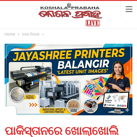
Home
ଦେଶ ବିଦେଶ
ପାକିସ୍ତାନରେ ଖୋଲାଖୋଲି