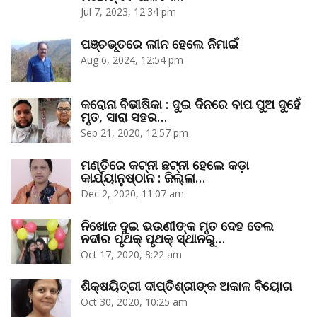
Jul 7, 2023, 12:34 pm
ପଞ୍ଚଭୂତରେ ଲୀନ ହେଲେ ନିମାଇଁ
Aug 6, 2024, 12:54 pm
କରୋନା ବିଭୀଷିକା : ଦୁଇ ଦିନରେ ବାପ ପୁଅ ଦୁହେଁ
ମୃତ, ସାରା ସହର…
Sep 21, 2020, 12:57 pm
ମଣ୍ତିରେ କଟ୍‌ନୀ ଛଟ୍‌ନୀ ହେଲେ କଡ଼ା
କାର୍ଯ୍ୟାନୁଷ୍ଠାନ : ଜିଲ୍ଲା…
Dec 2, 2020, 11:07 am
ନିଖୋଜ ଦୁଇ ଭଉଣୀଙ୍କ ମୃତ ଦେହ ତେଲ
ନଦୀର ପୃଥକ୍‌ ପୃଥକ୍‌ ସ୍ଥାନରୁ…
Oct 17, 2020, 8:22 am
ଶିକ୍ଷୟିତ୍ରୀ ଦୀପ୍ତିଶ୍ରୀଙ୍କ ଅକାଳ ବିୟୋଗ
Oct 30, 2020, 10:25 am