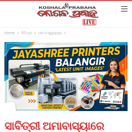
Home
ବିଚିତ୍ରା
ଘର ଓ ସ୍ୱାସ୍ଥ୍ୟ
ସାବିତ୍ରୀ ଅମାବାସ୍ୟାରେ