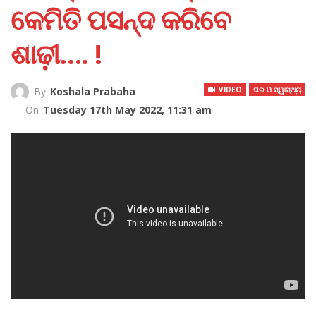
କେମିତି ପସନ୍ଦ କରିବେ
ଶାଢ଼ୀ…. !
VIDEO
ଘର ଓ ସ୍ୱାସ୍ଥ୍ୟ
By
Koshala Prabaha
On
Tuesday 17th May 2022, 11:31 am