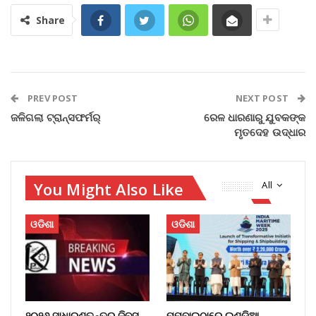
Share
PREV POST
NEXT POST
ଜଳିଗଲା ଟ୍ରାନ୍ସଫର୍ମର୍‌
ରେଳ ଧାରଣାରୁ ଯୁବକଙ୍କ
ମୃତଦେହ ଉଦ୍ଧାର
You Might Also Like
All
ଓଡିଶା
ଓଡିଶା
୨୦୨୬ ସାଧାରଣତନ୍ତ୍ର ଦିବସ
ମୁମ୍ବାଇଠାରେ ଇଣ୍ଡିଆ