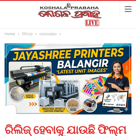
Home
ବିଚିତ୍ରା
ମନୋରଞ୍ଜନ
ରିଲିଜ୍ ହେବାକୁ ଯାଉଛି ଫିଲ୍ମ