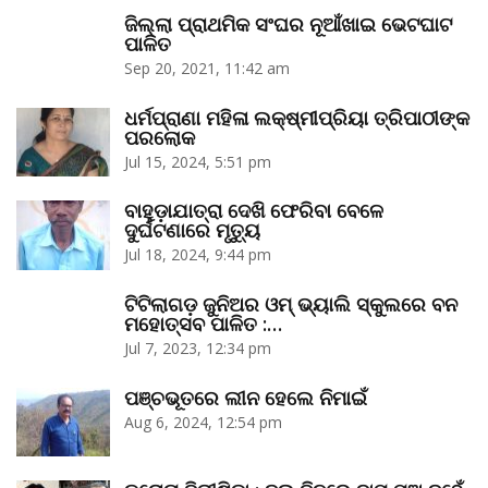
ଜିଲ୍ଲା ପ୍ରାଥମିକ ସଂଘର ନୂଆଁଖାଇ ଭେଟଘାଟ
ପାଳିତ
Sep 20, 2021, 11:42 am
ଧର୍ମପ୍ରାଣା ମହିଳା ଲକ୍ଷ୍ମୀପ୍ରିୟା ତ୍ରିପାଠୀଙ୍କ
ପରଲୋକ
Jul 15, 2024, 5:51 pm
ବାହୁଡ଼ାଯାତ୍ରା ଦେଖି ଫେରିବା ବେଳେ
ଦୁର୍ଘଟଣାରେ ମୃତ୍ୟୁ
Jul 18, 2024, 9:44 pm
ଟିଟିଲାଗଡ଼ ଜୁନିଅର ଓମ୍‌ ଭ୍ୟାଲି ସ୍କୁଲରେ ବନ
ମହୋତ୍ସବ ପାଳିତ :…
Jul 7, 2023, 12:34 pm
ପଞ୍ଚଭୂତରେ ଲୀନ ହେଲେ ନିମାଇଁ
Aug 6, 2024, 12:54 pm