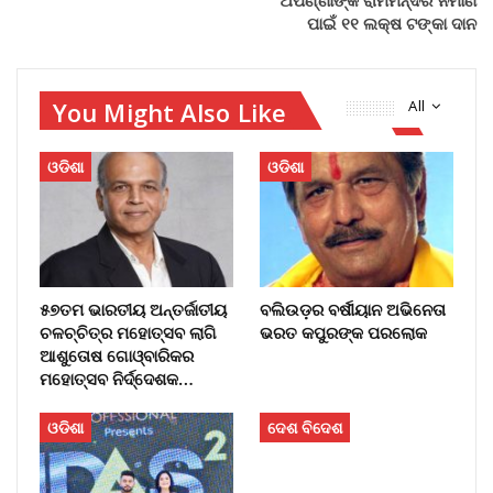
ପାଇଁ ୧୧ ଲକ୍ଷ ଟଙ୍କା ଦାନ
You Might Also Like
All
ଓଡିଶା
ଓଡିଶା
୫୭ତମ ଭାରତୀୟ ଅନ୍ତର୍ଜାତୀୟ
ବଲିଉଡ଼ର ବର୍ଷୀୟାନ ଅଭିନେତା
ଚଳଚ୍ଚିତ୍ର ମହୋତ୍ସବ ଲାଗି
ଭରତ କପୁରଙ୍କ ପରଲୋକ
ଆଶୁତୋଷ ଗୋଓ୍ବାରିକର
ମହୋତ୍ସବ ନିର୍ଦ୍ଦେଶକ…
ଓଡିଶା
ଦେଶ ବିଦେଶ