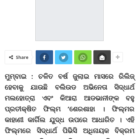
Share
ମୁମ୍ବାଇ : ଚଳିତ ବର୍ଷ ଜୁଲାଇ ମାସରେ ରିଲିଜ୍
ହେବାକୁ ଯାଉଛି ବଲିଉଡ ଅଭିନେତା ସିଦ୍ଧାର୍ଥ
ମଲହୋତ୍ରା ଏବଂ କିଆରା ଆଡଭାନୀଙ୍କ ବହୁ
ପ୍ରତୀକ୍ଷିତ ଫିଲ୍ମ ‘ଶେରଶାହା । ଫିଲ୍ମର
କାହାଣୀ କାର୍ଗିଲ ଯୁଦ୍ଧ ଉପରେ ଆଧାରିତ । ଏହି
ଫିଲ୍ମରେ ସିଦ୍ଧାର୍ଥ ପିଭିସି ଅଧିନାୟକ ବିକ୍ରମ