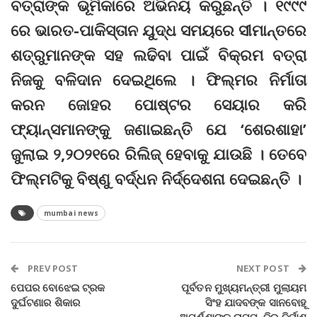
ବତ୍ରାଙ୍କ ଭୂମିକାରେ ଅଭିନୟ କରୁଛନ୍ତି । ୧୯୯୯
ରେ ଭାରତ-ପାକିସ୍ତାନ ଯୁଦ୍ଧ ସମୟରେ ସୀମାନ୍ତରେ
ଶତ୍ରୁମାନଙ୍କ ସହ ଲଢିବା ପାଇଁ ବିକ୍ରମ ବତ୍ରା
ନିଜକୁ ବଳିଦାନ ଦେଇଥିଲେ । ଫିଲ୍ମର ନିର୍ମାତା
କରନ ଜୋହର ପୋଷ୍ଟର ସେୟାର କରି
ଫ୍ୟାନ୍ସମାନଙ୍କୁ ଜଣାଇଛନ୍ତି ଯେ ‘ଶେରଶାହା’
ଜୁଲାଇ ୨,୨୦୨୧ରେ ରିଲିଜ୍ ହେବାକୁ ଯାଉଛି । ତେବେ
ଫିଲ୍ମଟିକୁ ବିଷ୍ଣୁ ବର୍ଦ୍ଧନ ନିର୍ଦ୍ଦେଶନା ଦେଇଛନ୍ତି ।
mumbai news
PREV POST
NEXT POST
ପେପର ବୋଝେଇ ଟ୍ରକ
ପୂର୍ବତନ ମୁଖ୍ୟମନ୍ତ୍ରୀ ମୁଲାୟମ
ଦୁର୍ଘଟଣାର ଶିକାର
ସିଂହ ଯାଦବଙ୍କ ସାନବୋହୂ
ଅପର୍ଣ୍ଣାଙ୍କ ରାମମନ୍ଦିର ନିର୍ମାଣ