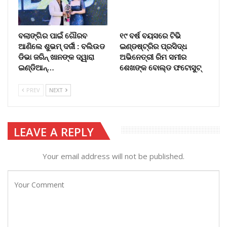
ବଲାଙ୍ଗିର ପାଇଁ ଗୌରବ
୧୯ ବର୍ଷ ବୟସରେ ଟିଭି
ଆଣିଲେ ଶୁଭମ୍ ଦର୍ଜୀ : ବଲିଉଡ
ଇଣ୍ଡଷ୍ଟ୍ରିର ପ୍ରସିଦ୍ଧ
ଡିଭା ଜରିନ୍ ଖାନଙ୍କ ଦ୍ୱାରା
ଅଭିନେତ୍ରୀ ରିମ ସମୀର
ଇଣ୍ଡିଆନ୍…
ଶେଖଙ୍କ ବୋଲ୍ଡ ଫଟୋସୁଟ୍‌
PREV
NEXT
LEAVE A REPLY
Your email address will not be published.