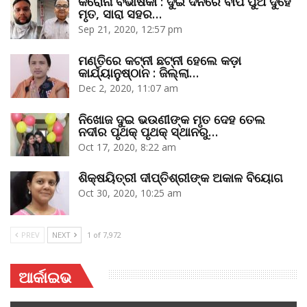
କରୋନା ବିଭୀଷିକା : ଦୁଇ ଦିନରେ ବାପ ପୁଅ ଦୁହେଁ
ମୃତ, ସାରା ସହର…
Sep 21, 2020, 12:57 pm
ମଣ୍ତିରେ କଟ୍‌ନୀ ଛଟ୍‌ନୀ ହେଲେ କଡ଼ା
କାର୍ଯ୍ୟାନୁଷ୍ଠାନ : ଜିଲ୍ଲା…
Dec 2, 2020, 11:07 am
ନିଖୋଜ ଦୁଇ ଭଉଣୀଙ୍କ ମୃତ ଦେହ ତେଲ
ନଦୀର ପୃଥକ୍‌ ପୃଥକ୍‌ ସ୍ଥାନରୁ…
Oct 17, 2020, 8:22 am
ଶିକ୍ଷୟିତ୍ରୀ ଦୀପ୍ତିଶ୍ରୀଙ୍କ ଅକାଳ ବିୟୋଗ
Oct 30, 2020, 10:25 am
PREV
NEXT
1 of 7,972
ଆର୍କାଇଭ