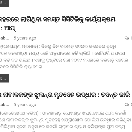
...
ରରେ ଲାଗିଥିବା ସମସ୍ତ ସିସିଟିଭିକୁ କାର୍ଯ୍ୟକ୍ଷମ
: ଆପ୍
Koshala Prabaha
5 years ago
୍ୟନାରାୟଣ ପ୍ରଧାନ) : ଦିନକୁ ଦିନ ବରଗଡ଼ ସହରର କଳେବର ବୃଦ୍ଧି
ଳେ ଜନସଂଖ୍ୟା ମଧ୍ୟ ସେହି ଅନୁପାତରେ ବଢି ଚାଲିଛି । ସେହିପରି ଅପରାଧ
ୟ ବଢି ବଢି ଚାଲିଛି । ଏହାକୁ ଦୃଷ୍ଟିରେ ରଖି ୨୦୧୯ ମସିହାରେ ବରଗଡ଼ ସହରର
ାନରେ ସିସିଟିଭି କ୍ୟାମେରା
…
...
 ନାବାଳକଙ୍କ ଝୁଲନ୍ତା ମୃତଦେହ ଉଦ୍ଧାର : ତଦନ୍ତ ଜାରି
Koshala Prabaha
5 years ago
(ଗୋରେଖନାଥ ବରିହା) : ପାଟଣାଗଡ଼ ଉପଖଣ୍ଡ ଖପ୍ରାଖୋଲ ଥାନା କନଗାଁ
ଣେ ନାବାଳକଙ୍କ ଝୁଲନ୍ତା ମୃତଦେହ ଖପ୍ରାଖୋଲ ପୋଲିସ ଉଦ୍ଧାର କରିଥିବା
। ମିଳିଥିବା ସୂଚନା ଅନୁସାରେ କନଗାଁ ଗ୍ରାମର ଶ୍ୟାମ ବରିହାଙ୍କ ପୁଅ ସତ୍ୟ