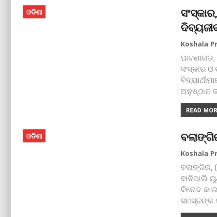
ସଂସ୍କାର
ଓଡିଶା
ଦିବ୍ୟଜୀ
ପାଟଣାଗଡ, (
ସଂସ୍କାର ଓ
ବିଦ୍ୟାର୍ଥୀ
ଅନୁଷ୍ଠାନ 
READ MORE
ବଲାଙ୍ଗି
ଓଡିଶା
ବଲାଙ୍ଗିର, 
ବାନିପାଲି ୟ
ବିନୋଦ କାଲ
ସମସ୍ତଙ୍କ ସ