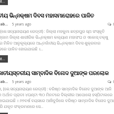
...
ାତୀୟ ଭିନ୍ନକ୍ଷମ ଦିବସ ମହାସମାରୋହରେ ପାଳିତ
Koshala Prabaha
5 years ago
 (କେ.ସତ୍ୟନାରାୟଣ ରେଡ୍ଡୀ) : ଜିଲ୍ଲା ମହକୁମା ଛତ୍ରପୁର ସ୍ଥ ସଂସ୍କୃତି
ଜାମ ଜିଲ୍ଲା ଶାରୀରିକ ଭିନ୍ନକ୍ଷମ କଲ୍ୟାଣ ମହାସଂଘ ଓ ଏକୋସ୍ ଚକ୍ଷୁ
ର ମିଳିତ ଆନୁକୂଲ୍ୟରେ ଆନ୍ତର୍ଜାତୀୟ ଭିନ୍ନକ୍ଷମ ଦିବସ ଶୁକ୍ରବାର
ରେ ପାଳିତ ହୋଇଯାଇଛି ।
…
...
ଜାତୀୟସ୍ତରୀୟ ସାମ୍ବାଦିକ ବିନୋଦ ଦୁଆଙ୍କ ପରଲୋକ
Koshala Prabaha
5 years ago
 (କେ.ସତ୍ୟନାରାୟଣ ରେଡ୍ଡୀ) : ବରିଷ୍ଠ ସାମ୍ବାଦିକ ବିନୋଦ ଦୁଆଙ୍କ ଆଜି
େ ଅର୍ଥାତ ପ୍ରାତଃ ୪ଘଣ୍ଟା ୩୦ ମିନଟରେ ଦିଲ୍ଲୀର ଆପୋଲୋ ହସ୍ପିଟାଲରେ
ଯାଇଛି । ୬୭ବର୍ଷ ବୟସରେ ଆଖିବୁଜିଲେ ବରିଷ୍ଠ ସାମ୍ବାଦିକ ବିନୋଦ ଦୁଆ
 ଧରି ଯକୃତ ସଂକ୍ରମଣରେ ସେ
…