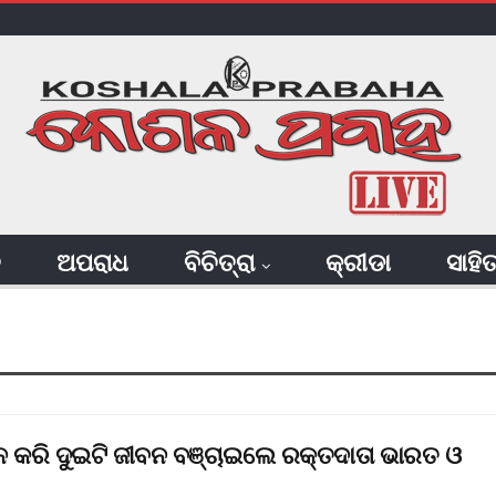
ି
ଅପରାଧ
ବିଚିତ୍ରା
କ୍ରୀଡା
ସାହି
 କରି ଦୁଇଟି ଜୀବନ ବଞ୍ଚାଇଲେ ରକ୍ତଦାତା ଭାରତ ଓ