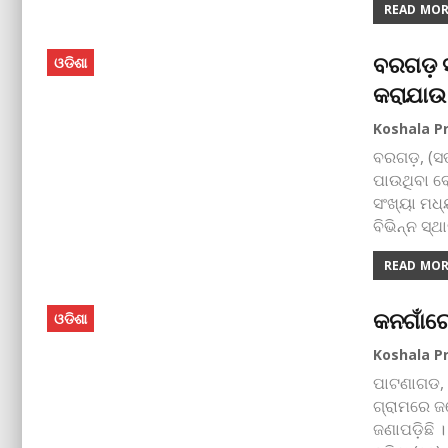
READ MORE
ବରଗଡ଼ ସହ
ଓଡିଶା
କରାଯାଉ 
ବରଗଡ଼, (ସତ
ପାଉଥିବା ବେ
ସଂଖ୍ୟା ମଧ୍
ବିଭିନ୍ନ ସ୍ଥ
READ MORE
କନଗାଁରେ
ଓଡିଶା
ପାଟଣାଗଡ, 
ଗ୍ରାମରେ ଜ
ଜଣାପଡ଼ିଛି 