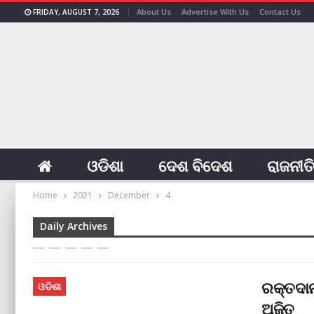
About Us
Advertise With Us
Contact Us
FRIDAY, AUGUST 7, 2026
ଓଡିଶା
ଦେଶ ବିଦେଶ
ରାଜନୀତ
Home
2021
December
4
Daily Archives
ରକ୍ତଦାନ
ଓଡିଶା
ଅଜିତ