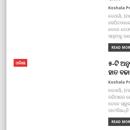
ଦେଓଗାଁ, (
ହସପିଟାଲରେ
ବେଳେ ଦେଓଗ
ସାହୁଙ୍କୁ ଜ
READ MORE
୫-ଟି ଅନ
ଓଡିଶା
ହାତ ବଢା
ଦେଓଗାଁ, (ମ
ଜରିଆରେ ମେ
ବେଳେ ସ୍କୁଲ
ପାଟଲିଛନ୍ତ
READ MORE