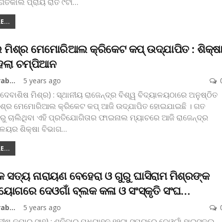
 ଗତକାଲି ପ୍ରାୟ ରାତି ୯ଟା
…
...
ର ମିଶ୍ର ମେମୋରିଆଲ କ୍ରିକେଟ କପ୍‌ ଉଦ୍‌ଯାପିତ : ଶିକ୍ଷ
େଲା ଚମ୍ପିଆନ
Koshala Prabaha
5 years ago
(ଦେବାଶିଷ ମିଶ୍ର) : ସ୍ଥାନୀୟ ରାଜେନ୍ଦ୍ର ବିଶ୍ୱ ବିଦ୍ୟାଳୟଠାରେ ଅନୁଷ୍ଠିତ
 ମିଶ୍ର ମେମୋରିଆଲ କ୍ରିକେଟ କପ୍‌ ଆଜି ଉଦ୍‌ଯାପିତ ହୋଇଯାଇଛି । ଗତ
ରୁ ଚାଲିଥିବା ଏହି ପ୍ରତିଯୋଗିତାର ଫାଇନାଲ ମ୍ୟାଚରେ ଆଜି ରାଜେନ୍ଦ୍ର
ାଳୟର ଶିକ୍ଷା ବିଭାଗ
…
...
ିକ ସତ୍ୟ ନାରାୟଣ ବେହେରା ଓ ଗୁରୁ ଘାସିରାମ ମିଶ୍ରଙ୍କ
ିୟୋଗରେ ଦେଓଗାଁ ବ୍ଲକ କଳା ଓ ସଂସ୍କୃତି ସଂଘ…
Koshala Prabaha
5 years ago
ନୀଷ କୁମାର ସାହୁ) : ଶନିବାର ମଧ୍ୟାହ୍ନ ୧୨ଟା ସମୟରେ ଦେଓଗାଁ ହାଇସ୍କୁଲ