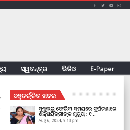
ତ୍ୟ
ସ୍ୱତନ୍ତ୍ର
ଭିଡିଓ
E-Paper
ବହୁଚର୍ଚ୍ଚିତ ଖବର
ସ୍କୁଲରୁ ଫେରିବା ସମୟରେ ଦୁର୍ଘଟଣାରେ
ଶିକ୍ଷୟିତ୍ରୀଙ୍କ ମୃତ୍ୟୁ : ୧…
Aug 6, 2024, 9:13 pm