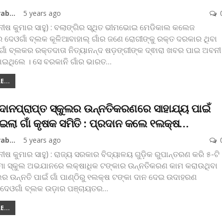
Koshala Prabaha
5 years ago
ମନୀଷ କୁମାର ସାହୁ) : ବଲାଙ୍ଗିର ସ୍ଥିତ ଭୀମଭୋଇ ମେଡିକାଲ କଲେଜ
 ଦେଓଗାଁ ବ୍ଲକ କୂଳିଆବାହାଲ୍ ଗାଁର ଜଣେ ରୋଗୀଙ୍କୁ ରକ୍ତ ଦରକାର ଥିବା
ାଁ ବ୍ଲକର ରକ୍ତଦାତା ନିତ୍ୟାନନ୍ଦ ଷଡ଼ଙ୍ଗୀଙ୍କ ଦ୍ଵାରା ଖବର ପାଇ ଅବନୀ
ଣାଇଥିଲେ । ସେ ବରକାନି ଗାଁର ଭାରତ
…
...
ୁଦାନପ୍ରାପ୍ତ ସ୍କୁଲର ଉନ୍ନତିକରଣରେ ସାହାଯ୍ୟ ପାଇଁ
ଇଲା ଗାଁ କୃଷକ ସମିତି : ପ୍ରଦାନ କଲେ ୧ଲକ୍ଷ…
Koshala Prabaha
5 years ago
ନୀଷ କୁମାର ସାହୁ) : ରାଜ୍ୟ ସରକାର ବିଦ୍ୟାଳୟ ଗୁଡ଼ିକ ରୁପାନ୍ତରଣ କରି ୫-ଟି
ା ସ୍କୁଲ ଅଭଯାନରେ ଲକ୍ଷାଧିକ ଟଙ୍କାର ଉନ୍ନତିକରଣ କାମ କରାଉଥିବା
ର ଉନ୍ନତି ପାଇଁ ଗାଁ ପାଣ୍ଠିରୁ ୧ଲକ୍ଷ ଟଙ୍କା ଦାନ ଦେଇ ଉଦାହରଣ
ି ଦେଓଗାଁ ବ୍ଲକ ଉଡ଼ାର ପଞ୍ଚାୟତର
…
...