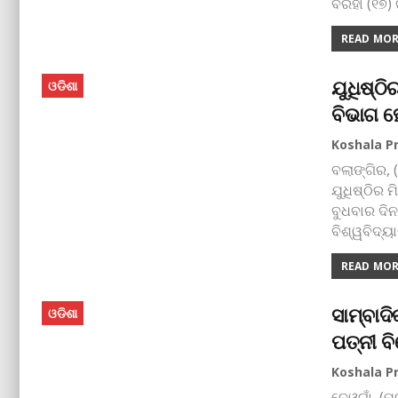
ବରିହା (୧୭)
READ MORE
ଯୁଧିଷ୍ଠି
ଓଡିଶା
ବିଭାଗ ହ
ବଲାଙ୍ଗିର, 
ଯୁଧିଷ୍ଠିର
ବୁଧବାର ଦିନ
ବିଶ୍ୱବିଦ୍ୟ
READ MORE
ସାମ୍ବାଦ
ଓଡିଶା
ପତ୍ନୀ ବ
ଦେଓଗାଁ, (ମ