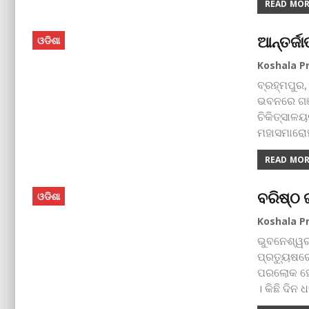
READ MORE
ଆନ୍ତର୍ଜ
ଓଡିଶା
ବ୍ରହ୍ମପୁର,
ଭବନରେ ଗଞ୍
ଚିକିତ୍ସାଳୟ
ମହାସମାରୋହ
READ MORE
ବରିଷ୍ଠ 
ଓଡିଶା
ଭୁବନେଶ୍ୱର,
ପ୍ରତ୍ୟୁଷର
ପରଲୋକ ହୋଇ
। କିଛି ଦିନ