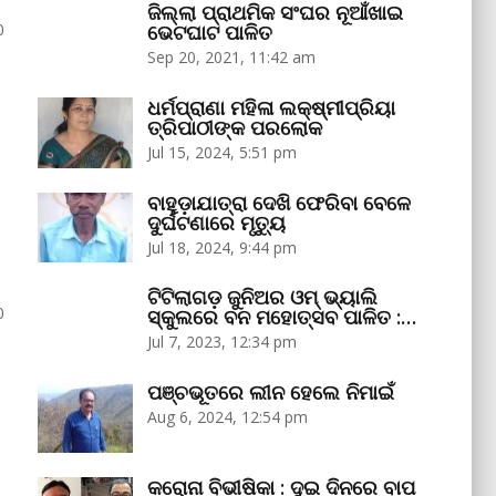
ଜିଲ୍ଲା ପ୍ରାଥମିକ ସଂଘର ନୂଆଁଖାଇ
0
ଭେଟଘାଟ ପାଳିତ
Sep 20, 2021, 11:42 am
ଧର୍ମପ୍ରାଣା ମହିଳା ଲକ୍ଷ୍ମୀପ୍ରିୟା
ତ୍ରିପାଠୀଙ୍କ ପରଲୋକ
Jul 15, 2024, 5:51 pm
ବାହୁଡ଼ାଯାତ୍ରା ଦେଖି ଫେରିବା ବେଳେ
ଦୁର୍ଘଟଣାରେ ମୃତ୍ୟୁ
Jul 18, 2024, 9:44 pm
ଟିଟିଲାଗଡ଼ ଜୁନିଅର ଓମ୍‌ ଭ୍ୟାଲି
0
ସ୍କୁଲରେ ବନ ମହୋତ୍ସବ ପାଳିତ :…
Jul 7, 2023, 12:34 pm
ପଞ୍ଚଭୂତରେ ଲୀନ ହେଲେ ନିମାଇଁ
Aug 6, 2024, 12:54 pm
କରୋନା ବିଭୀଷିକା : ଦୁଇ ଦିନରେ ବାପ