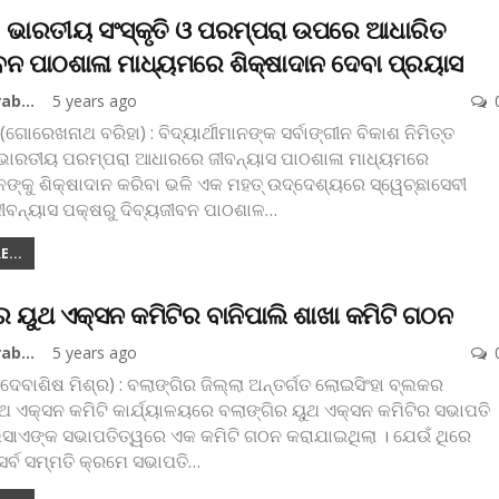
, ଭାରତୀୟ ସଂସ୍କୃତି ଓ ପରମ୍ପରା ଉପରେ ଆଧାରିତ
ବନ ପାଠଶାଳା ମାଧ୍ୟମରେ ଶିକ୍ଷାଦାନ ଦେବା ପ୍ରୟାସ
Koshala Prabaha
5 years ago
ଗୋରେଖନାଥ ବରିହା) : ବିଦ୍ୟାର୍ଥୀମାନଙ୍କ ସର୍ବାଙ୍ଗୀନ ବିକାଶ ନିମିତ୍ତ
 ଭାରତୀୟ ପରମ୍ପରା ଆଧାରରେ ଜୀବନ୍ୟାସ ପାଠଶାଳା ମାଧ୍ୟମରେ
ମାନଙ୍କୁ ଶିକ୍ଷାଦାନ କରିବା ଭଳି ଏକ ମହତ୍ ଉଦ୍ଦେଶ୍ୟରେ ସ୍ୱେଚ୍ଛାସେବୀ
ଜୀବନ୍ୟାସ ପକ୍ଷରୁ ଦିବ୍ୟଜୀବନ ପାଠଶାଳ
…
...
ର ୟୁଥ ଏକ୍ସନ କମିଟିର ବାନିପାଲି ଶାଖା କମିଟି ଗଠନ
Koshala Prabaha
5 years ago
(ଦେବାଶିଷ ମିଶ୍ର) : ବଲାଙ୍ଗିର ଜିଲ୍ଲା ଅନ୍ତର୍ଗତ ଲୋଇସିଂହା ବ୍ଲକର
ୁଥ ଏକ୍ସନ କମିଟି କାର୍ଯ୍ୟାଳୟରେ ବଲାଙ୍ଗିର ୟୁଥ ଏକ୍ସନ କମିଟିର ସଭାପତି
ସାଏଙ୍କ ସଭାପତିତ୍ୱରେ ଏକ କମିଟି ଗଠନ କରାଯାଇଥିଲା । ଯେଉଁ ଥିରେ
ର୍ବ ସମ୍ମତି କ୍ରମେ ସଭାପତି
…