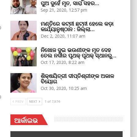
ପୁଅ ଦୁହେଁ ମୃତ, ସାରା ସହର…
Sep 21, 2020, 12:57 pm
ମଣ୍ତିରେ କଟ୍‌ନୀ ଛଟ୍‌ନୀ ହେଲେ କଡ଼ା
0
କାର୍ଯ୍ୟାନୁଷ୍ଠାନ : ଜିଲ୍ଲା…
Dec 2, 2020, 11:07 am
ନିଖୋଜ ଦୁଇ ଭଉଣୀଙ୍କ ମୃତ ଦେହ
ତେଲ ନଦୀର ପୃଥକ୍‌ ପୃଥକ୍‌ ସ୍ଥାନରୁ…
Oct 17, 2020, 8:22 am
ଶିକ୍ଷୟିତ୍ରୀ ଦୀପ୍ତିଶ୍ରୀଙ୍କ ଅକାଳ
ବିୟୋଗ
Oct 30, 2020, 10:25 am
0
PREV
NEXT
1 of 7,974
ଆର୍କାଇଭ