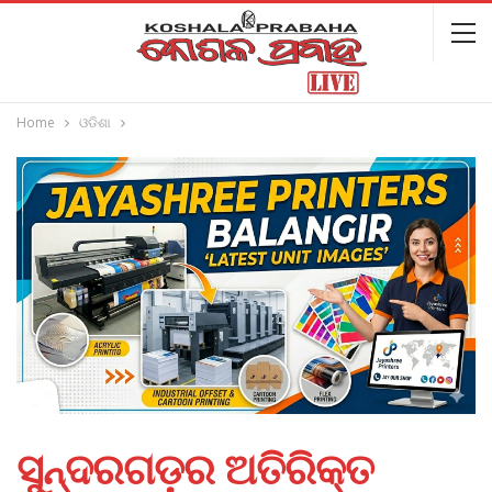
Home
ଓଡିଶା
ସୁନ୍ଦରଗଡ଼ର ଅତିରିକ୍ତ