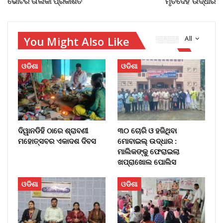
ଭୋଟର ତାଲିକା ପ୍ରକାଶିତ
ମୃତଦେହ ଉଦ୍ଧାର
You Might Also Like
All
ଓଡିଶା
ଓଡିଶା
ଦିୱାନଡିହି ଠାରେ ଶ୍ରାବଣୀ
୩୦ ଚୋରି ଓ ହଜିଥିବା
ମହୋତ୍ସବର ଏକାଦଶ ଦିବସ
ମୋବାଇଲ୍‌ ଉଦ୍ଧାର :
ମାଲିକଙ୍କୁ ଫେରାଇଲା
ଖପ୍ରାଖୋଲ ପୋଲିସ
ଓଡିଶା
ଓଡିଶା