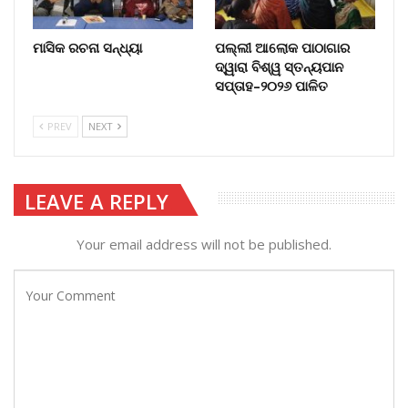
ମାସିକ ରଚନା ସନ୍ଧ୍ୟା
ପଲ୍ଲୀ ଆଲୋକ ପାଠାଗାର
ଦ୍ୱାରା ବିଶ୍ୱ ସ୍ତନ୍ୟପାନ
ସପ୍ତାହ–୨୦୨୬ ପାଳିତ
PREV
NEXT
LEAVE A REPLY
Your email address will not be published.