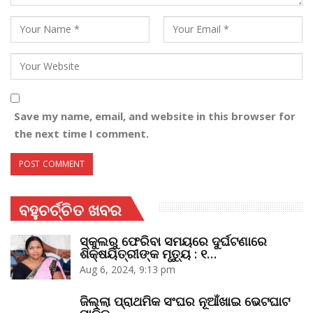
Save my name, email, and website in this browser for
the next time I comment.
ବହୁଚର୍ଚ୍ଚିତ ଖବର
ସ୍କୁଲରୁ ଫେରିବା ସମୟରେ ଦୁର୍ଘଟଣାରେ
ଶିକ୍ଷୟିତ୍ରୀଙ୍କ ମୃତ୍ୟୁ : ୧…
Aug 6, 2024, 9:13 pm
ଜିଲ୍ଲା ପ୍ରାଥମିକ ସଂଘର ନୂଆଁଖାଇ ଭେଟଘାଟ