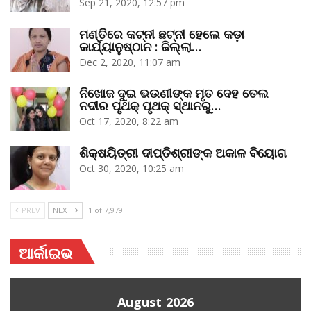
Sep 21, 2020, 12:57 pm
ମଣ୍ତିରେ କଟ୍‌ନୀ ଛଟ୍‌ନୀ ହେଲେ କଡ଼ା
କାର୍ଯ୍ୟାନୁଷ୍ଠାନ : ଜିଲ୍ଲା…
Dec 2, 2020, 11:07 am
ନିଖୋଜ ଦୁଇ ଭଉଣୀଙ୍କ ମୃତ ଦେହ ତେଲ
ନଦୀର ପୃଥକ୍‌ ପୃଥକ୍‌ ସ୍ଥାନରୁ…
Oct 17, 2020, 8:22 am
ଶିକ୍ଷୟିତ୍ରୀ ଦୀପ୍ତିଶ୍ରୀଙ୍କ ଅକାଳ ବିୟୋଗ
Oct 30, 2020, 10:25 am
PREV
NEXT
1 of 7,979
ଆର୍କାଇଭ
August 2026