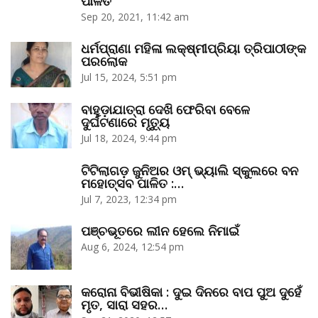
ପାଳିତ
Sep 20, 2021, 11:42 am
ଧର୍ମପ୍ରାଣା ମହିଳା ଲକ୍ଷ୍ମୀପ୍ରିୟା ତ୍ରିପାଠୀଙ୍କ
ପରଲୋକ
Jul 15, 2024, 5:51 pm
ବାହୁଡ଼ାଯାତ୍ରା ଦେଖି ଫେରିବା ବେଳେ
ଦୁର୍ଘଟଣାରେ ମୃତ୍ୟୁ
Jul 18, 2024, 9:44 pm
ଟିଟିଲାଗଡ଼ ଜୁନିଅର ଓମ୍‌ ଭ୍ୟାଲି ସ୍କୁଲରେ ବନ
ମହୋତ୍ସବ ପାଳିତ :…
Jul 7, 2023, 12:34 pm
ପଞ୍ଚଭୂତରେ ଲୀନ ହେଲେ ନିମାଇଁ
Aug 6, 2024, 12:54 pm
କରୋନା ବିଭୀଷିକା : ଦୁଇ ଦିନରେ ବାପ ପୁଅ ଦୁହେଁ
ମୃତ, ସାରା ସହର…