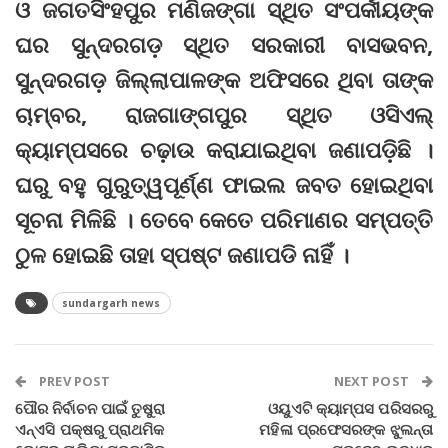
ଓ ଜଗତସିଂହପୁର ମଣିଜଙ୍ଗା ସ୍ଥିତ ସଂପର୍କୀୟଙ୍କ
ଘର ସୁନ୍ଦରଗଡ଼ ସ୍ଥିତ ସରକାରୀ ବାସଭବନ,
ସୁନ୍ଦରଗଡ଼ ଜିଲ୍ଲାପାଳଙ୍କ ଅଫିସରେ ଥିବା ତାଙ୍କ
ଚାମ୍ବର, ରାଜଗାଙ୍ଗପୁର ସ୍ଥିତ ଓସିଏଲ୍‌
କ୍ୟାମ୍ପସରେ ଚଢ଼ାଉ କରାଯାଇଥିବା ଜଣାପଡ଼ିଛି ।
ଘରୁ ବହୁ ଗୁରୁତ୍ୱପୂର୍ଣ୍ଣ ଫାଇଲ ଜବତ ହୋଇଥିବା
ସୂଚନା ମିଳିଛି । ତେବେ କେତେ ପରିମାଣର ସମ୍ପତ୍ତି
ଠୁଳ ହୋଇଛି ତାହା ସ୍ପଷ୍ଟ ଜଣାପଡି ନାହିଁ ।
sundargarh news
PREV POST
NEXT POST
ପୌର ନିର୍ବାଚନ ପାଇଁ ତୁଷୁରା
ଓୟୁଏଟି କ୍ୟାମ୍ପସ ପରିସରରୁ
ଏନ୍‌ଏସି ପକ୍ଷରୁ ପ୍ରାଥମିକ
ମହିଳା ପ୍ରଫେସରଙ୍କ ଝୁଲନ୍ତା