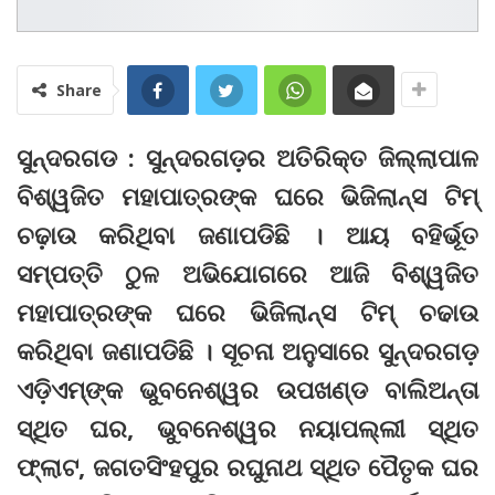
Share
ସୁନ୍ଦରଗଡ : ସୁନ୍ଦରଗଡ଼ର ଅତିରିକ୍ତ ଜିଲ୍ଲାପାଳ
ବିଶ୍ୱଜିତ ମହାପାତ୍ରଙ୍କ ଘରେ ଭିଜିଲାନ୍ସ ଟିମ୍
ଚଢ଼ାଉ କରିଥିବା ଜଣାପଡିଛି । ଆୟ ବହିର୍ଭୂତ
ସମ୍ପତ୍ତି ଠୁଳ ଅଭିଯୋଗରେ ଆଜି ବିଶ୍ୱଜିତ
ମହାପାତ୍ରଙ୍କ ଘରେ ଭିଜିଲାନ୍ସ ଟିମ୍‌ ଚଢାଉ
କରିଥିବା ଜଣାପଡିଛି । ସୂଚନା ଅନୁସାରେ ସୁନ୍ଦରଗଡ଼
ଏଡ଼ିଏମ୍‌ଙ୍କ ଭୁବନେଶ୍ୱର ଉପଖଣ୍ଡ ବାଲିଅନ୍ତା
ସ୍ଥିତ ଘର, ଭୁବନେଶ୍ୱର ନୟାପଲ୍ଲୀ ସ୍ଥିତ
ଫ୍ଲାଟ, ଜଗତସିଂହପୁର ରଘୁନାଥ ସ୍ଥିତ ପୈତୃକ ଘର