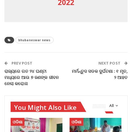
2022
bhubaneswar news
PREV POST
NEXT POST
ରାଜ୍ୟରେ ଗତ ୨୪ ଘଣ୍ଟା
ମର୍ମନ୍ତୁଦ ସଡକ ଦୁର୍ଘଟଣା : ୧ ମୃତ,
ମଧ୍ୟରେ ଆଉ ୭ ଜଣଙ୍କ ଜୀବନ
୨ ଆହତ
ନେଲା କରୋନା
You Might Also Like
All
ଓଡିଶା
ଓଡିଶା