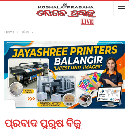
Home
ଓଡିଶା
ପ୍ରବାଦ ପୁରୁଷ ବିଜୁ