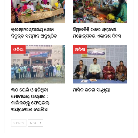
କ୍ଲଷ୍ଟରସ୍ଥରୀୟ ସେବା
ଦିୱାନଡିହି ଠାରେ ଶ୍ରାବଣୀ
ନିବୃତ୍ତ ସମ୍ମାନ ଅନୁଷ୍ଠିତ
ମହୋତ୍ସବର ଏକାଦଶ ଦିବସ
ଓଡିଶା
ଓଡିଶା
୩୦ ଚୋରି ଓ ହଜିଥିବା
ମାସିକ ରଚନା ସନ୍ଧ୍ୟା
ମୋବାଇଲ୍‌ ଉଦ୍ଧାର :
ମାଲିକଙ୍କୁ ଫେରାଇଲା
ଖପ୍ରାଖୋଲ ପୋଲିସ
PREV
NEXT