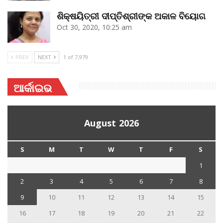
ଶିକ୍ଷୟିତ୍ରୀ ଦୀପ୍ତିଶ୍ରୀଙ୍କ ଅକାଳ ବିୟୋଗ
Oct 30, 2020, 10:25 am
PREV
NEXT
1 of 7,979
ଆର୍କାଇଭ
August 2026
S
M
T
W
T
F
S
1
2
3
4
5
6
7
8
9
10
11
12
13
14
15
16
17
18
19
20
21
22