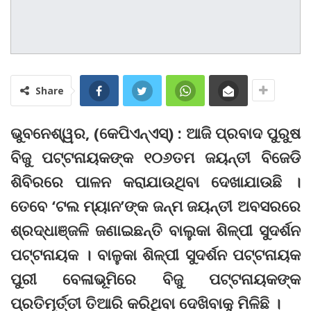
Share
ଭୁବନେଶ୍ୱର, (କେପିଏନ୍‌ଏସ୍‌) : ଆଜି ପ୍ରବାଦ ପୁରୁଷ
ବିଜୁ ପଟ୍ଟନାୟକଙ୍କ ୧୦୬ତମ ଜୟନ୍ତୀ ବିଜେଡି
ଶିବିରରେ ପାଳନ କରାଯାଉଥିବା ଦେଖାଯାଉଛି ।
ତେବେ ‘ଟଲ ମ୍ୟାନ’ଙ୍କ ଜନ୍ମ ଜୟନ୍ତୀ ଅବସରରେ
ଶ୍ରଦ୍ଧାଞ୍ଜଳି ଜଣାଇଛନ୍ତି ବାଲୁକା ଶିଳ୍ପୀ ସୁଦର୍ଶନ
ପଟ୍ଟନାୟକ । ବାଳୁକା ଶିଳ୍ପୀ ସୁଦର୍ଶନ ପଟ୍ଟନାୟକ
ପୁରୀ ବେଳାଭୂମିରେ ବିଜୁ ପଟ୍ଟନାୟକଙ୍କ
ପ୍ରତିମୂର୍ତ୍ତୀ ତିଆରି କରିଥିବା ଦେଖିବାକୁ ମିଳିଛି ।