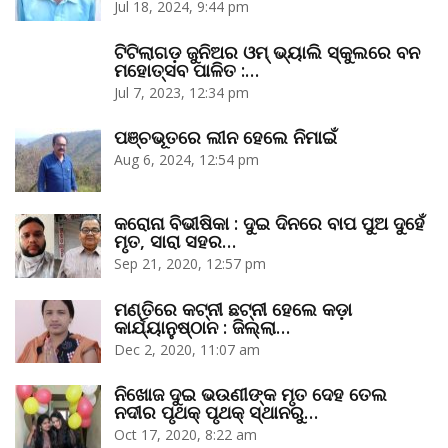
Jul 18, 2024, 9:44 pm
ଟିଟିଲାଗଡ଼ ଜୁନିଅର ଓମ୍‌ ଭ୍ୟାଲି ସ୍କୁଲରେ ବନ
ମହୋତ୍ସବ ପାଳିତ :…
Jul 7, 2023, 12:34 pm
ପଞ୍ଚଭୂତରେ ଲୀନ ହେଲେ ନିମାଇଁ
Aug 6, 2024, 12:54 pm
କରୋନା ବିଭୀଷିକା : ଦୁଇ ଦିନରେ ବାପ ପୁଅ ଦୁହେଁ
ମୃତ, ସାରା ସହର…
Sep 21, 2020, 12:57 pm
ମଣ୍ତିରେ କଟ୍‌ନୀ ଛଟ୍‌ନୀ ହେଲେ କଡ଼ା
କାର୍ଯ୍ୟାନୁଷ୍ଠାନ : ଜିଲ୍ଲା…
Dec 2, 2020, 11:07 am
ନିଖୋଜ ଦୁଇ ଭଉଣୀଙ୍କ ମୃତ ଦେହ ତେଲ
ନଦୀର ପୃଥକ୍‌ ପୃଥକ୍‌ ସ୍ଥାନରୁ…
Oct 17, 2020, 8:22 am