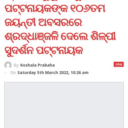
ପଟ୍ଟନାୟକଙ୍କ ୧୦୬ତମ
ଜୟନ୍ତୀ ଅବସରରେ
ଶ୍ରଦ୍ଧାଞ୍ଜଳି ଦେଲେ ଶିଳ୍ପୀ
ସୁଦର୍ଶନ ପଟ୍ଟନାୟକ
ଓଡିଶା
By
Koshala Prabaha
On
Saturday 5th March 2022, 10:26 am