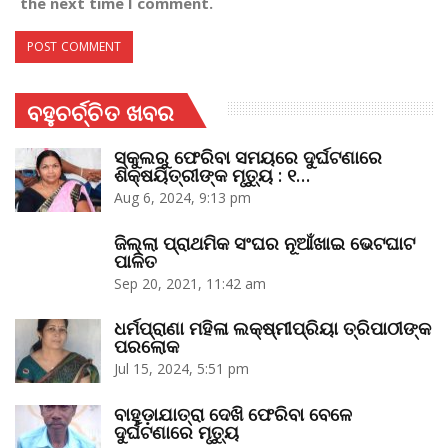
the next time I comment.
ବହୁଚର୍ଚ୍ଚିତ ଖବର
ସ୍କୁଲରୁ ଫେରିବା ସମୟରେ ଦୁର୍ଘଟଣାରେ
ଶିକ୍ଷୟିତ୍ରୀଙ୍କ ମୃତ୍ୟୁ : ୧…
Aug 6, 2024, 9:13 pm
ଜିଲ୍ଲା ପ୍ରାଥମିକ ସଂଘର ନୂଆଁଖାଇ ଭେଟଘାଟ
ପାଳିତ
Sep 20, 2021, 11:42 am
ଧର୍ମପ୍ରାଣା ମହିଳା ଲକ୍ଷ୍ମୀପ୍ରିୟା ତ୍ରିପାଠୀଙ୍କ
ପରଲୋକ
Jul 15, 2024, 5:51 pm
ବାହୁଡ଼ାଯାତ୍ରା ଦେଖି ଫେରିବା ବେଳେ
ଦୁର୍ଘଟଣାରେ ମୃତ୍ୟୁ