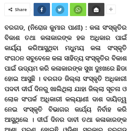
Share
ବରଗଡ, (ନିରୋଜ କୁମାର ପାଣୀ) : କଳା ସଂସ୍କୃତିର
ବିକାଶ ତଥା କଳାକାରଙ୍କ ହକ ଅଧିକାର ପାଇଁ
କାର୍ୟ୍ୟ କରିଆସୁଥିବା ମଧୁମୟ କଳା ସଂସ୍କୃତି
ସଂଗଠନ ସବୁବେଳେ କଳା ସାହିତ୍ୟ ସଂସ୍କୃତିର ବିକାଶ
ପାଇଁ ଉଦ୍ୟମ କରି କଳାକାରଙ୍କ ସୁଖ ଦୁଃଖରେ ଛିଡା
ହୋଇ ଆସୁଛି । ବରଗଡ ଜିଲ୍ଲା ସଂସ୍କୃତି ଅଧିକାରୀ
ପଦବୀ ଦୀର୍ଘ ଦିନରୁ ଖାଲିଥିଲା ଯାହା ଜିଲ୍ଲା ସୂଚନା ଓ
ଲୋକ ସଂପର୍କ ଅଧିକାରୀ କଲ୍ୟାଣୀ ଦାଶ ଦାୟିତ୍ୱ
ନେଇ ସଂସ୍କୃତି ବିଭାଗର କାର୍ଯ୍ୟ ନିର୍ବାହ କରି
ଆସୁଥିଲେ । ଦୀର୍ଘ ଦିନର ଦାବୀ ତଥା କଳାକାରଙ୍କ
ଆଶା ପୂରଣ ହୋଇଛି ଓଡିଶା ସରକାର ବରଗଡ