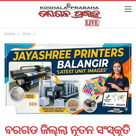
Home
ଓଡିଶା
ବରଗଡ ଜିଲ୍ଲା ନୂତନ ସଂସ୍କୃତି