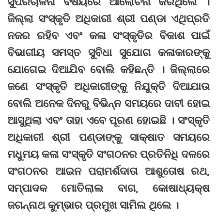
ସୁପରିଚାଳନା ବିଷୟରେ ଆଲୋଚନା କରିଥିଲେ ।
ଜିଲ୍ଲା ସଂସ୍କୃତି ଅଧିକାରୀ ଶ୍ରୀ ପଣ୍ଡା ଏଥିପ୍ରତି
ନଜର ରହିବ ଏବଂ କଳା ସଂସ୍କୃତିର ବିକାଶ ପାଇଁ
ବିଭାଗୀୟ ସମସ୍ତ ସୁବିଧା ସୁଯୋଗ କଳାକାରଙ୍କୁ
ଯୋଗେଇ ଦିଆଯିବ ବୋଲି କହିଛନ୍ତି । ଜିଲ୍ଲାରେ
ଜଣେ ସଂସ୍କୃତି ଅଧିକାରୀଙ୍କୁ ନିଯୁକ୍ତି ଦିଆଯାଉ
ବୋଲି ଅନେକ ଦିନରୁ ବିଭିନ୍ନ ସମୟରେ ଦାବୀ ହୋଇ
ଆସୁଥିଲା ଏବଂ ତାହା ଏବେ ପୂରଣ ହୋଇଛି । ସଂସ୍କୃତି
ଅଧିକାରୀ ଶ୍ରୀ ପଣ୍ଡାଙ୍କୁ ସାକ୍ଷାତ ସମୟରେ
ମଧୁମୟ କଳା ସଂସ୍କୃତି ସଂଗଠନର ପ୍ରତିନିଧି ଦଳରେ
ସଂଗଠନର ଆଇନ ପରାମର୍ଶଦାତା ଆଶୁତୋଷ ରଥ,
ସମ୍ପାଦକ ମୋତିଲାଲ ବାଗ, କୋଷାଧ୍ୟକ୍ଷ
ଜଗନ୍ନାଥ କୁମ୍ଭାର ପ୍ରମୁଖ ସାମିଲ ଥିଲେ ।