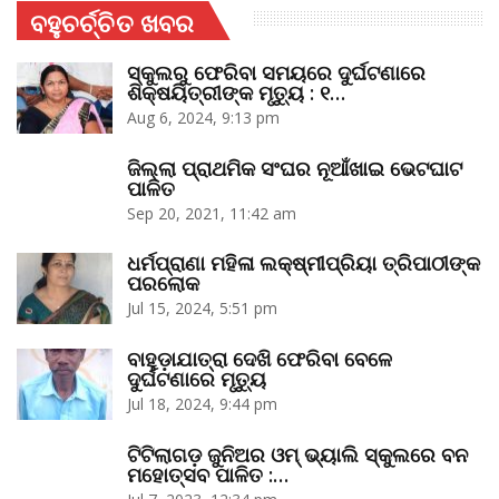
ବହୁଚର୍ଚ୍ଚିତ ଖବର
ସ୍କୁଲରୁ ଫେରିବା ସମୟରେ ଦୁର୍ଘଟଣାରେ
ଶିକ୍ଷୟିତ୍ରୀଙ୍କ ମୃତ୍ୟୁ : ୧…
Aug 6, 2024, 9:13 pm
ଜିଲ୍ଲା ପ୍ରାଥମିକ ସଂଘର ନୂଆଁଖାଇ ଭେଟଘାଟ
ପାଳିତ
Sep 20, 2021, 11:42 am
ଧର୍ମପ୍ରାଣା ମହିଳା ଲକ୍ଷ୍ମୀପ୍ରିୟା ତ୍ରିପାଠୀଙ୍କ
ପରଲୋକ
Jul 15, 2024, 5:51 pm
ବାହୁଡ଼ାଯାତ୍ରା ଦେଖି ଫେରିବା ବେଳେ
ଦୁର୍ଘଟଣାରେ ମୃତ୍ୟୁ
Jul 18, 2024, 9:44 pm
ଟିଟିଲାଗଡ଼ ଜୁନିଅର ଓମ୍‌ ଭ୍ୟାଲି ସ୍କୁଲରେ ବନ
ମହୋତ୍ସବ ପାଳିତ :…