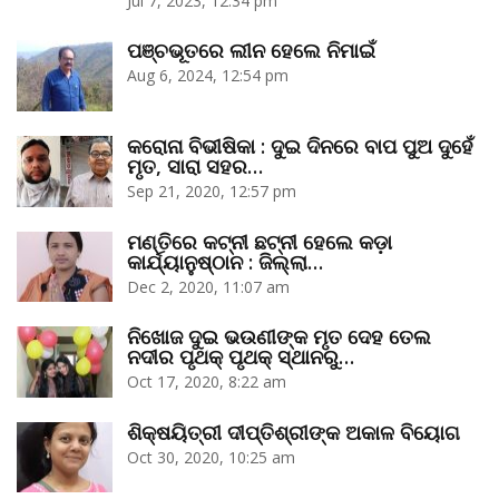
Jul 7, 2023, 12:34 pm
ପଞ୍ଚଭୂତରେ ଲୀନ ହେଲେ ନିମାଇଁ
Aug 6, 2024, 12:54 pm
କରୋନା ବିଭୀଷିକା : ଦୁଇ ଦିନରେ ବାପ ପୁଅ ଦୁହେଁ
ମୃତ, ସାରା ସହର…
Sep 21, 2020, 12:57 pm
ମଣ୍ତିରେ କଟ୍‌ନୀ ଛଟ୍‌ନୀ ହେଲେ କଡ଼ା
କାର୍ଯ୍ୟାନୁଷ୍ଠାନ : ଜିଲ୍ଲା…
Dec 2, 2020, 11:07 am
ନିଖୋଜ ଦୁଇ ଭଉଣୀଙ୍କ ମୃତ ଦେହ ତେଲ
ନଦୀର ପୃଥକ୍‌ ପୃଥକ୍‌ ସ୍ଥାନରୁ…
Oct 17, 2020, 8:22 am
ଶିକ୍ଷୟିତ୍ରୀ ଦୀପ୍ତିଶ୍ରୀଙ୍କ ଅକାଳ ବିୟୋଗ
Oct 30, 2020, 10:25 am