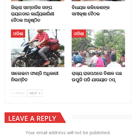
ଜିଲ୍ଲା ସାମ୍ବାଦିକ ସଙ୍ଘ
ବିଧାୟକ କଳିକେଶଙ୍କ
ରାୟଗଡାର କାର୍ଯ୍ୟକାରିଣୀ
ସମୀକ୍ଷା ବୈଠକ
ବୈଠକ ଅନୁଷ୍ଠିତ
ଓଡିଶା
ଓଡିଶା
ସାଲେଭଟା ଫାଣ୍ଡି ଅଧିକାରୀ
ରାଜ୍ୟ ରାଜପଥରେ ବିଶାଳ ଗଛ
ନିଲମ୍ବିତ
ଉପୁଡି ପଡି ଯାତାୟାତ ଠପ୍‌
PREV
NEXT
LEAVE A REPLY
Your email address will not be published.