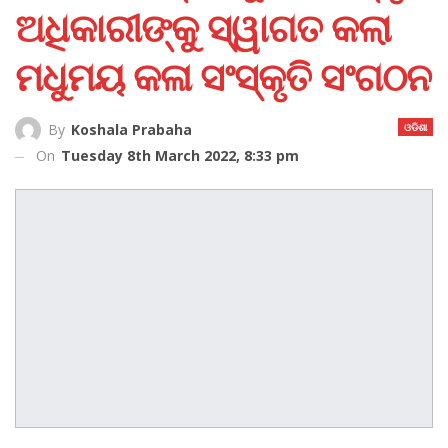
ଅଧିକାରୀଙ୍କୁ ସ୍ୱାଗତ କଲା
ମଧୁମୟ କଳା ସଂସ୍କୃତି ସଂଗଠନ
ଓଡିଶା
By
Koshala Prabaha
On
Tuesday 8th March 2022, 8:33 pm