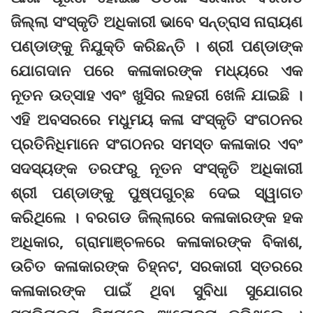
ଜିଲ୍ଲା ସଂସ୍କୃତି ଅଧିକାରୀ ଭାବେ ସନ୍ତ୍ରାସ ନାରାୟଣ
ପଣ୍ଡାଙ୍କୁ ନିଯୁକ୍ତି କରିଛନ୍ତି । ଶ୍ରୀ ପଣ୍ଡାଙ୍କ
ଯୋଗଦାନ ପରେ କଳାକାରଙ୍କ ମଧ୍ୟରେ ଏକ
ନୂତନ ଉତ୍ସାହ ଏବଂ ଖୁସିର ଲହରୀ ଖେଳି ଯାଇଛି ।
ଏହି ଅବସରରେ ମଧୁମୟ କଳା ସଂସ୍କୃତି ସଂଗଠନର
ପ୍ରତିନିଧିମାନେ ସଂଗଠନର ସମସ୍ତ କଳାକାର ଏବଂ
ସଦସ୍ୟଙ୍କ ତରଫରୁ ନୂତନ ସଂସ୍କୃତି ଅଧିକାରୀ
ଶ୍ରୀ ପଣ୍ଡାଙ୍କୁ ପୁଷ୍ପଗୁଚ୍ଛ ଦେଇ ସ୍ୱାଗତ
କରିଥିଲେ । ବରଗଡ ଜିଲ୍ଲାରେ କଳାକାରଙ୍କ ହକ
ଅଧିକାର, ଗ୍ରାମାଞ୍ଚଳରେ କଳାକାରଙ୍କ ବିକାଶ,
ଉଚିତ କଳାକାରଙ୍କ ଚିହ୍ନଟ, ସରକାରୀ ସ୍ତରରେ
କଳାକାରଙ୍କ ପାଇଁ ଥିବା ସୁବିଧା ସୁଯୋଗର