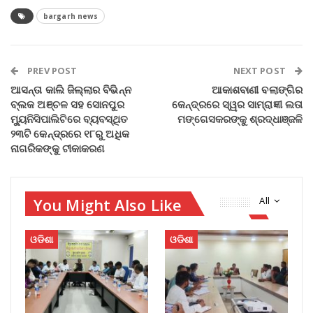
bargarh news
PREV POST
NEXT POST
ଆସନ୍ତା କାଲି ଜିଲ୍ଲାର ବିଭିନ୍ନ
ଆକାଶବାଣୀ ବଲାଙ୍ଗିର
ବ୍ଲକ ଅଞ୍ଚଳ ସହ ସୋନପୁର
କେନ୍ଦ୍ରରେ ସ୍ୱର ସାମ୍ରାଜ୍ଞୀ ଲତା
ମ୍ୟୁନିସିପାଲିଟିରେ ବ୍ୟବସ୍ଥିତ
ମଙ୍ଗେସକରଙ୍କୁ ଶ୍ରଦ୍ଧାଞ୍ଜଳି
୨୩ଟି କେନ୍ଦ୍ରରେ ୧୮ରୁ ଅଧିକ
ନାଗରିକଙ୍କୁ ଟୀକାକରଣ
You Might Also Like
All
ଓଡିଶା
ଓଡିଶା