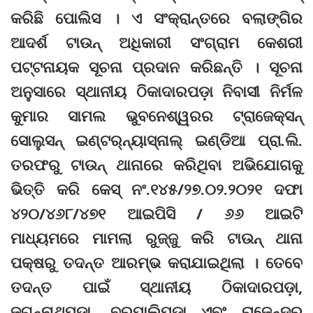
କରିଛି ପୋଲିସ । ଏ ସଂକ୍ରାନ୍ତରେ ବଲାଙ୍ଗିର
ଆଦର୍ଶ ଟାଉନ୍‌ ଅଧିକାରୀ ସଂଗ୍ରାମ କେଶରୀ
ପଟ୍ଟନାୟକ ସୂଚନା ପ୍ରଦାନ କରିଛନ୍ତି । ସୂଚନା
ଅନୁସାରେ ସ୍ଥାନୀୟ ଠିକାଦାରପଡ଼ା ନିବାସୀ ନିର୍ମଳ
କୁମାର ସାମଲ ଭୁବନେଶ୍ୱରର ଟ୍ରାଜେକ୍‌ସନ୍‌
ସୋଲୁସନ୍‌ ଇଣ୍ଟର୍‌ନ୍ୟାସ୍‌ନାଲ୍‌ ଇଣ୍ଡିଆ ପ୍ରା.ଲି.
ତରଫରୁ ଟାଉନ୍‌ ଥାନାରେ କରିଥିବା ଅଭିଯୋଗକୁ
ଭିତ୍ତି କରି କେସ୍‌ ନଂ.୧୪୫/୨୭.୦୨.୨୦୨୧ ଦଫା
୪୨୦/୪୬୮/୪୭୧ ଆଇପିସି / ୬୬ ଆଇଟି
ମାଧ୍ୟମରେ ମାମଲା ରୁଜ୍ଜୁ କରି ଟାଉନ୍‌ ଥାନା
ପକ୍ଷରୁ ତଦନ୍ତ ଆରମ୍ଭ କରାଯାଇଥିଲା । ତେବେ
ତଦନ୍ତ ପାଇଁ ସ୍ଥାନୀୟ ଠିକାଦାରପଡ଼ା,
ଜଗନ୍ନାଥପଡ଼ା, ବରପାଲିପଡ଼ା ଏବଂ ରାଜେନ୍ଦ୍ର