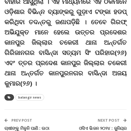
ବାହାରି ଆସୁଥିଲା । ଏହି ମାଧ୍ୟମରେ ଏହି ଠକମାନେ
ଓଡ଼ିଶାର ବିଭିନ୍ନ ବ୍ୟାଙ୍କରୁ ଗୁଡ଼ାଏ ଟଙ୍କା ହଡପ୍‌
କରିଥିବା ତଦନ୍ତରୁ ଜଣାପଡ଼ିଛି । ତେବେ ଗିରଫ୍‌
ଅଭିଯୁକ୍ତ ମାନେ ହେଲେ ଉତ୍ତର ପ୍ରଦେଶର
କାନପୁର ଜିଲ୍ଲାର ଚକେରୀ ଥାନା ଅନ୍ତର୍ଗତ
ଗିରିଜାନଗର ବାସିନ୍ଦା ସତ୍ୟମ ସିଂ ପରିହାର(୨୬)
ଏବଂ ତ୍ତର ପ୍ରଦେଶ କାନପୁର ଜିଲ୍ଲାର ଚକେରୀ
ଥାନା ଅନ୍ତର୍ଗତ କାନପୁରନଗର ବାସିନ୍ଦା ଅଜୟ
କୁମାର(୨୬) ।
balangir news
PREV POST
NEXT POST
ଚାଷୀଙ୍କୁ ମିଳୁନି ପାଣି : ଉଠା
ଓସିଏ ଭିଜନ ୨୦୨୪ : ଜୁନିୟର