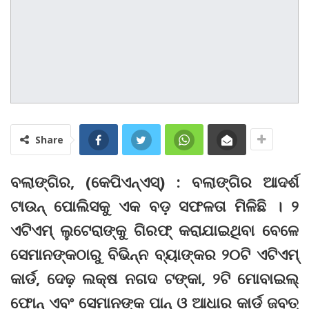
Share
ବଲାଙ୍ଗିର, (କେପିଏନ୍‌ଏସ୍‌) : ବଲାଙ୍ଗିର ଆଦର୍ଶ
ଟାଉନ୍‌ ପୋଲିସକୁ ଏକ ବଡ଼ ସଫଳତା ମିଳିଛି । ୨
ଏଟିଏମ୍‌ ଲୁଟେରାଙ୍କୁ ଗିରଫ୍‌ କରାଯାଇଥିବା ବେଳେ
ସେମାନଙ୍କଠାରୁ ବିଭିନ୍ନ ବ୍ୟାଙ୍କର ୨୦ଟି ଏଟିଏମ୍‌
କାର୍ଡ, ଦେଢ଼ ଲକ୍ଷ ନଗଦ ଟଙ୍କା, ୨ଟି ମୋବାଇଲ୍‌
ଫୋନ୍‌ ଏବଂ ସେମାନଙ୍କ ପାନ୍‌ ଓ ଆଧାର କାର୍ଡ ଜବତ୍‌