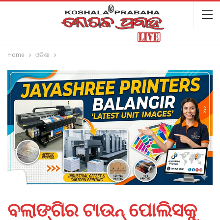
Home
ଓଡିଶା
ବଲାଙ୍ଗିର ଟାଉନ୍‌ ପୋଲିସକୁ