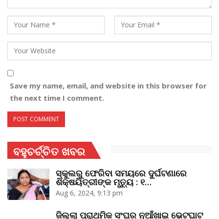
Save my name, email, and website in this browser for
the next time I comment.
ବହୁଚର୍ଚ୍ଚିତ ଖବର
ସ୍କୁଲରୁ ଫେରିବା ସମୟରେ ଦୁର୍ଘଟଣାରେ
ଶିକ୍ଷୟିତ୍ରୀଙ୍କ ମୃତ୍ୟୁ : ୧…
Aug 6, 2024, 9:13 pm
ଜିଲ୍ଲା ପ୍ରାଥମିକ ସଂଘର ନୂଆଁଖାଇ ଭେଟଘାଟ