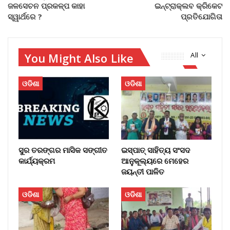
ଜଳସେଚନ ପ୍ରକଳ୍ପ କାହା
ଇନ୍‌ଟ୍ରାକ୍ଲବ କ୍ରିକେଟ
‌ସ୍ୱାର୍ଥରେ ?
ପ୍ରତିଯୋଗିତା
You Might Also Like
All
ଓଡିଶା
ଓଡିଶା
ସୁର ତରଙ୍ଗର ମାସିକ ସଙ୍ଗୀତ
ଇସ୍ପାତ୍ ସାହିତ୍ୟ ସଂସଦ
କାର୍ଯ୍ୟକ୍ରମ
ଆନୁକୂଲ୍ୟରେ ମେହେର
ଜୟନ୍ତୀ ପାଳିତ
ଓଡିଶା
ଓଡିଶା