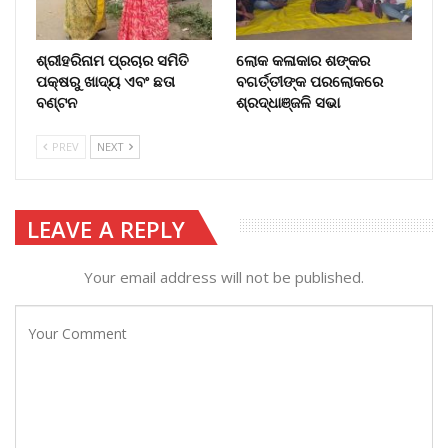
ଶ୍ରୀହରିନାମ ପ୍ରଚାର ସମିତି
ଲୋକ କଳାକାର ଶଙ୍କର
ପକ୍ଷରୁ ଖାଦ୍ୟ ଏବଂ ଛତା
ବଗର୍ତ୍ତୀଙ୍କ ପରଲୋକରେ
ବଣ୍ଟନ
ଶ୍ରଦ୍ଧାଞ୍ଜଳି ସଭା
PREV
NEXT
LEAVE A REPLY
Your email address will not be published.