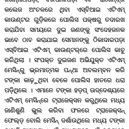
କଲେଜ ଅଂଚଳରେ ଥିବା ଏସ୍‌ବିଆଇ ଏଟିଏମ୍‌
କାଉଣ୍ଟର ଗୁଡ଼ିକରେ ପୋଲିସ ପକ୍ଷରୁ ତଦାରଖ
କରାଯିବା ସମୟରେ ଦୁଇ ଜଣଙ୍କୁ ସଂଦେହଜନକ
ଭାବେ ଠାବ କରାଯାଇ ସେମାନଙ୍କୁ ଠିକାଦାରପଡ଼ା
ଏସ୍‌ବିଆଇ ଏଟିଏମ୍‌ କାଉଣ୍ଟର୍‌ରେ ପୋଲିସ କାବୁ
କରିଥିଲା । ସଂପକ୍ତ ଦୁଇଜଣ ଅଭିଯୁକ୍ତ ଏଟିଏମ୍‌
ମେସିନ୍‌ରୁ ଭ୍ରମାତ୍ମକ ପନ୍ଥା ଅବଲମ୍ବନ କରି
ଟଙ୍କା କାଢ଼ୁଥିବା ବେଳେ ପୋଲିସ ହାତରେ ଧରା
ପଡ଼ିଥିଲେ । ଏମାନେ ଟଙ୍କା ହଡ଼ପ୍‌ ଉଦ୍ଦେଶ୍ୟରେ
ଏଟିଏମ୍‌ ମେସିନ୍‌ରେ ଟ୍ରାଜେକ୍ସନ କରୁଥିଲେ ମଧ୍ୟ
ଜାଣିଶୁଣି ଭୁଲ କରିବା ଫଳରେ ଟ୍ରାଜେକ୍ସନ୍‌
ଫେଲ୍‌ଡ଼ ବୋଲି ମେସିନ୍‌ ଦର୍ଶାଉଥିଲେ ମଧ୍ୟ ଟଙ୍କା