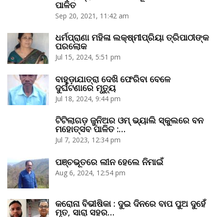
ପାଳିତ
Sep 20, 2021, 11:42 am
ଧର୍ମପ୍ରାଣା ମହିଳା ଲକ୍ଷ୍ମୀପ୍ରିୟା ତ୍ରିପାଠୀଙ୍କ
ପରଲୋକ
Jul 15, 2024, 5:51 pm
ବାହୁଡ଼ାଯାତ୍ରା ଦେଖି ଫେରିବା ବେଳେ
ଦୁର୍ଘଟଣାରେ ମୃତ୍ୟୁ
Jul 18, 2024, 9:44 pm
ଟିଟିଲାଗଡ଼ ଜୁନିଅର ଓମ୍‌ ଭ୍ୟାଲି ସ୍କୁଲରେ ବନ
ମହୋତ୍ସବ ପାଳିତ :…
Jul 7, 2023, 12:34 pm
ପଞ୍ଚଭୂତରେ ଲୀନ ହେଲେ ନିମାଇଁ
Aug 6, 2024, 12:54 pm
କରୋନା ବିଭୀଷିକା : ଦୁଇ ଦିନରେ ବାପ ପୁଅ ଦୁହେଁ
ମୃତ, ସାରା ସହର…