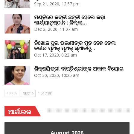
Sep 21, 2020, 12:57 pm
ମଣ୍ତିରେ କଟ୍‌ନୀ ଛଟ୍‌ନୀ ହେଲେ କଡ଼ା
କାର୍ଯ୍ୟାନୁଷ୍ଠାନ : ଜିଲ୍ଲା…
Dec 2, 2020, 11:07 am
ନିଖୋଜ ଦୁଇ ଭଉଣୀଙ୍କ ମୃତ ଦେହ ତେଲ
ନଦୀର ପୃଥକ୍‌ ପୃଥକ୍‌ ସ୍ଥାନରୁ…
Oct 17, 2020, 8:22 am
ଶିକ୍ଷୟିତ୍ରୀ ଦୀପ୍ତିଶ୍ରୀଙ୍କ ଅକାଳ ବିୟୋଗ
Oct 30, 2020, 10:25 am
PREV
NEXT
1 of 7,981
ଆର୍କାଇଭ
August 2026