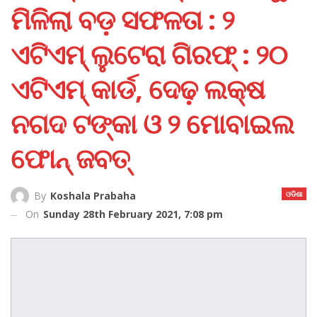
ମିଳିଲା ବଡ଼ ସଫଳତା : ୨
ଏଟିଏମ୍‌ ଲୁଟେରା ଗିରଫ୍‌ : ୨୦
ଏଟିଏମ୍‌ କାର୍ଡ, ଦେଢ଼ ଲକ୍ଷ
ନଗଦ ଟଙ୍କା ଓ ୨ ମୋବାଇଲ
ଫୋନ୍ ଜବତ୍‌
ଓଡିଶା
By
Koshala Prabaha
On
Sunday 28th February 2021, 7:08 pm