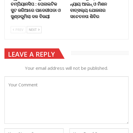
ଚମ୍ପିୟାନସିପ : ପେନାଲଟିକ
ନ୍ୟାୟ ଆଇନ୍ ଓ ମିଶନ
ସୁଟ ଜରିଆରେ ପାଦେରୀପଡା ଓ
ବାତ୍ସଲ୍ୟ ଯୋଜନାର
ସୁଣ୍ଡରୁମିଲା ଦଳ ବିଜୟୀ
ସଚେତନତା ଶିବିର
PREV
NEXT
LEAVE A REPLY
Your email address will not be published.