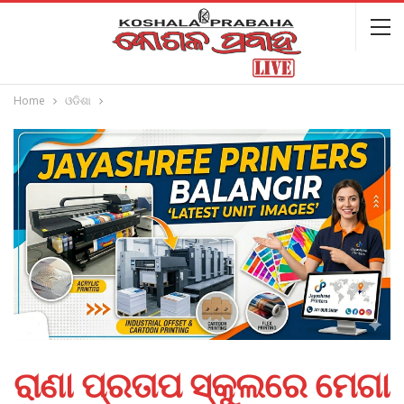
Home
ଓଡିଶା
ରାଣା ପ୍ରତାପ ସ୍କୁଲରେ ‌ମେଗା