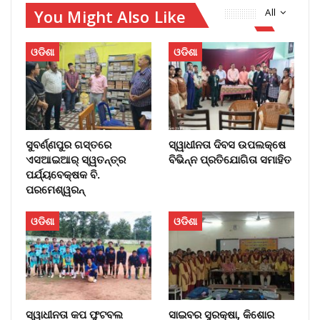
You Might Also Like
All
ଓଡିଶା
ଓଡିଶା
ସୁବର୍ଣ୍ଣପୁର ଗସ୍ତରେ
ସ୍ୱାଧୀନତା ଦିବସ ଉପଲକ୍ଷେ
ଏସଆଇଆର୍ ସ୍ୱତନ୍ତ୍ର
ବିଭିନ୍ନ ପ୍ରତିଯୋଗିତା ସମାହିତ
ପର୍ଯ୍ୟବେକ୍ଷକ ବି.
ପରମେଶ୍ୱରନ୍
ଓଡିଶା
ଓଡିଶା
ସ୍ୱାଧୀନତା କପ ଫୁଟବଲ
ସାଇବର ସୁରକ୍ଷା, କିଶୋର