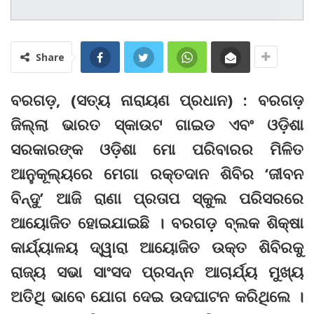
Share
ବରଗଡ଼, (ସତ୍ୟ ନାରାୟଣ ପ୍ରଧାନ) : ବରଗଡ଼
ଜିଲ୍ଲା ଭାରତ ସ୍କାଉଟ ଗାଇଡ ଏବଂ ଓଡ଼ିଶା
ସରକାରଙ୍କ ଓଡ଼ିଶା ମୋ ପରିବାରର ମିଳିତ
ଆନୁକୂଲ୍ୟରେ ମେଗା ରକ୍ତଦାନ ଶିବିର ‘ଜୀବନ
ବିନ୍ଦୁ’ ଆଜି ରାଣା ପ୍ରତାପ ସ୍କୁଲ ପରିସରରେ
ଆୟୋଜିତ ହୋଇଯାଇଛି । ବରଗଡ଼ ବ୍ଲକ ଶିକ୍ଷା
କାର୍ଯ୍ୟାଳୟ ଦ୍ୱାରା ଆୟୋଜିତ ଉକ୍ତ ଶିବିରକୁ
ରାଜ୍ୟ ସଭା ସାଂସଦ ପ୍ରସନ୍ନ ଆଚାର୍ଯ୍ୟ ମୁଖ୍ୟ
ଅତିଥି ଭାବେ ଯୋଗ ଦେଇ ଉଦଘାଟନ କରିଥିଲେ ।