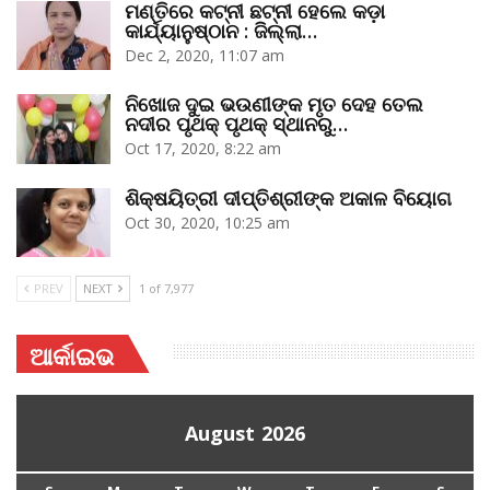
ମଣ୍ତିରେ କଟ୍‌ନୀ ଛଟ୍‌ନୀ ହେଲେ କଡ଼ା
କାର୍ଯ୍ୟାନୁଷ୍ଠାନ : ଜିଲ୍ଲା…
Dec 2, 2020, 11:07 am
ନିଖୋଜ ଦୁଇ ଭଉଣୀଙ୍କ ମୃତ ଦେହ ତେଲ
ନଦୀର ପୃଥକ୍‌ ପୃଥକ୍‌ ସ୍ଥାନରୁ…
Oct 17, 2020, 8:22 am
ଶିକ୍ଷୟିତ୍ରୀ ଦୀପ୍ତିଶ୍ରୀଙ୍କ ଅକାଳ ବିୟୋଗ
Oct 30, 2020, 10:25 am
PREV
NEXT
1 of 7,977
ଆର୍କାଇଭ
August 2026