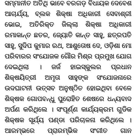
ସମ୍ମାନୀତ ଅତିଥି ଭାବେ ବରଗଡ଼ ବିଧାୟକ ଦେବେଶ
ଆଚାର୍ଯ୍ୟ, ବ୍ଲକ ଶିକ୍ଷା ଅଧିକାରୀ ସେବାଶ୍ରୀ
ଭୋଇ, ଅତିରିକ୍ତ ଜିଲ୍ଲା ଶିକ୍ଷା ଅଧିକାରୀ
ରମାକାନ୍ତ ଛତର, ଜ୍ୟୋତି କାନ୍ତ ସାହୁ, ଛତ୍ରପତି
ସାହୁ, ସୁଦିପ କୁମାର ରଥ, ଆଶୁତୋଷ ଦେ, ଓଡ଼ିଶା ମୋ
ପରିବାରର ସଂଯୋଜକ ଗୌର ମିଶ୍ର ପ୍ରମୁଖ ଯୋଗ
ଦେଇଥିଲା । ଜର୍ଜ ହାଇସ୍କୁଲର ପ୍ରଧାନ
ଶିକ୍ଷୟିତ୍ରୀ ଅମୃତା ସାହୁଙ୍କ ସଂଯୋଜନାରେ
ଉଦଘାଟନୀ ଉତ୍ସବ ଅନୁଷ୍ଠିତ ହୋଇଥିବା ବେଳେ
ଶିକ୍ଷକ ଗୋପବନ୍ଧୁ ପୁରୋହିତ ଶେଷରେ ଧନ୍ୟବାଦ
ଅର୍ପଣ କରିଥିଲେ । ସଂପୂର୍ଣ୍ଣ କାର୍ଯ୍ୟକ୍ରମ ଗୁଡିକ
ଶିକ୍ଷକ ସୂର୍ଯ୍ୟ ପଣ୍ଡା ପରିଚାଳନା କରିଥିଲେ ।
ଆରମ୍ଭରେ ପ୍ରାରମ୍ଭିକ ସଂଗୀତ ଗାନ