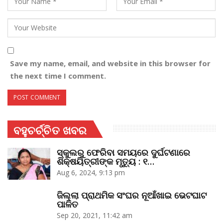
Save my name, email, and website in this browser for
the next time I comment.
ବହୁଚର୍ଚ୍ଚିତ ଖବର
ସ୍କୁଲରୁ ଫେରିବା ସମୟରେ ଦୁର୍ଘଟଣାରେ
ଶିକ୍ଷୟିତ୍ରୀଙ୍କ ମୃତ୍ୟୁ : ୧…
Aug 6, 2024, 9:13 pm
ଜିଲ୍ଲା ପ୍ରାଥମିକ ସଂଘର ନୂଆଁଖାଇ ଭେଟଘାଟ
ପାଳିତ
Sep 20, 2021, 11:42 am