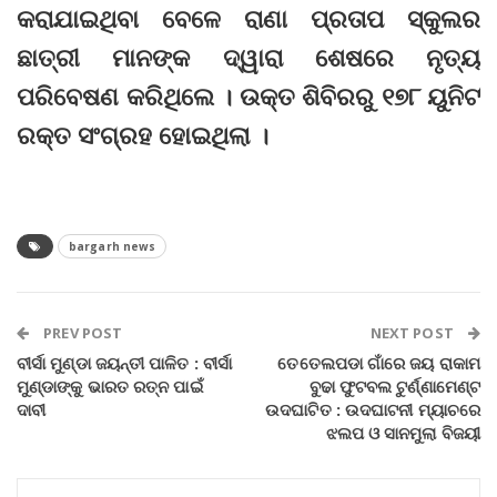
କରାଯାଇଥିବା ବେଳେ ରାଣା ପ୍ରତାପ ସ୍କୁଲର
ଛାତ୍ରୀ ମାନଙ୍କ ଦ୍ୱାରା ଶେଷରେ ନୃତ୍ୟ
ପରିବେଷଣ କରିଥିଲେ । ଉକ୍ତ ଶିବିରରୁ ୧୭୮ ୟୁନିଟ
ରକ୍ତ ସଂଗ୍ରହ ହୋଇଥିଲା ।
bargarh news
PREV POST
NEXT POST
ବୀର୍ସା ମୁଣ୍ଡା ଜୟନ୍ତୀ ପାଳିତ : ବୀର୍ସା
ତେତେଲପଡା ଗାଁରେ ଜୟ ରାକାମ
ମୁଣ୍ଡାଙ୍କୁ ଭାରତ ରତ୍ନ ପାଇଁ
ବୁଢା ଫୁଟବଲ ଟୁର୍ଣ୍ଣାମେଣ୍ଟ
ଦାବୀ
ଉଦଘାଟିତ : ଉଦଘାଟନୀ ମ୍ୟାଚରେ
ଝଲପ ଓ ସାନମୁଲା ବିଜୟୀ