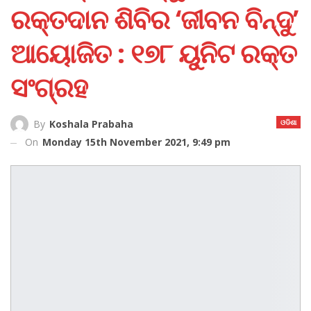
ରକ୍ତଦାନ ଶିବିର ‘ଜୀବନ ବିନ୍ଦୁ’
ଆୟୋଜିତ : ୧୭୮ ୟୁନିଟ ରକ୍ତ
ସଂଗ୍ରହ
ଓଡିଶା
By
Koshala Prabaha
On
Monday 15th November 2021, 9:49 pm