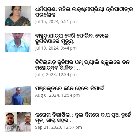
ଧର୍ମପ୍ରାଣା ମହିଳା ଲକ୍ଷ୍ମୀପ୍ରିୟା ତ୍ରିପାଠୀଙ୍କ
ପରଲୋକ
Jul 15, 2024, 5:51 pm
ବାହୁଡ଼ାଯାତ୍ରା ଦେଖି ଫେରିବା ବେଳେ
ଦୁର୍ଘଟଣାରେ ମୃତ୍ୟୁ
Jul 18, 2024, 9:44 pm
ଟିଟିଲାଗଡ଼ ଜୁନିଅର ଓମ୍‌ ଭ୍ୟାଲି ସ୍କୁଲରେ ବନ
ମହୋତ୍ସବ ପାଳିତ :…
Jul 7, 2023, 12:34 pm
ପଞ୍ଚଭୂତରେ ଲୀନ ହେଲେ ନିମାଇଁ
Aug 6, 2024, 12:54 pm
କରୋନା ବିଭୀଷିକା : ଦୁଇ ଦିନରେ ବାପ ପୁଅ ଦୁହେଁ
ମୃତ, ସାରା ସହର…
Sep 21, 2020, 12:57 pm