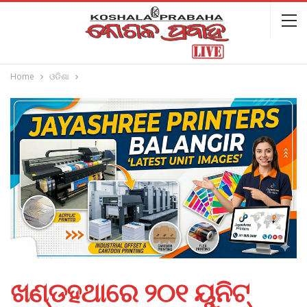
Home
ଓଡିଶା
ଖଣ୍ଡହଥାରେ ୨୦୧ ୟୁନିଟ୍