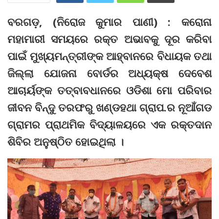
ବରଗଡ଼, (ନିରୋଜ କୁମାର ପାଣୀ) : କରୋନା
ମହାମାରୀ ସମୟରେ ରକ୍ତ ଅଭାବକୁ ଦୂର କରିବା
ପାଇଁ ମୁଖ୍ୟମନ୍ତ୍ରୀଙ୍କ ଆହ୍ବାନରେ ବିଧାୟକ ତଥା
ଜିଲ୍ଲା ଯୋଜନା ବୋର୍ଡର ଅଧ୍ୟକ୍ଷ ଦେବେଶ
ଆଚାର୍ୟଙ୍କ ତତ୍ବାବଧାନରେ ଓଡିଶା ମୋ ପରିବାର
ଜୀବନ ବିନ୍ଦୁ ତରଫରୁ ଖଣ୍ଡହଥା ଗ୍ରାପ.ର ନୂଆଁଗଡ
ଗ୍ରାମର ପ୍ରାଥମିକ ବିଦ୍ୟାଳୟରେ ଏକ ରକ୍ତଦାନ
ଶିବିର ଅନୁଷ୍ଠିତ ହୋଇଥିଲା ।