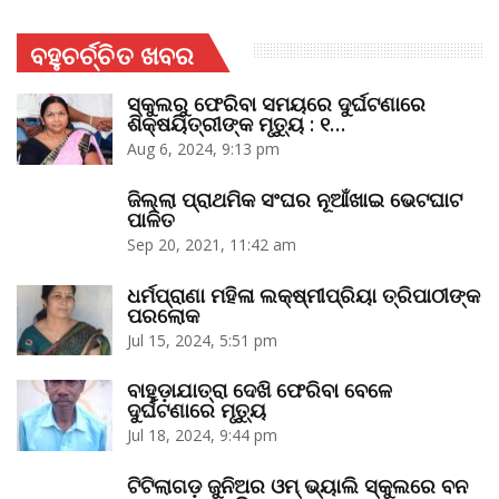
ବହୁଚର୍ଚ୍ଚିତ ଖବର
ସ୍କୁଲରୁ ଫେରିବା ସମୟରେ ଦୁର୍ଘଟଣାରେ
ଶିକ୍ଷୟିତ୍ରୀଙ୍କ ମୃତ୍ୟୁ : ୧…
Aug 6, 2024, 9:13 pm
ଜିଲ୍ଲା ପ୍ରାଥମିକ ସଂଘର ନୂଆଁଖାଇ ଭେଟଘାଟ
ପାଳିତ
Sep 20, 2021, 11:42 am
ଧର୍ମପ୍ରାଣା ମହିଳା ଲକ୍ଷ୍ମୀପ୍ରିୟା ତ୍ରିପାଠୀଙ୍କ
ପରଲୋକ
Jul 15, 2024, 5:51 pm
ବାହୁଡ଼ାଯାତ୍ରା ଦେଖି ଫେରିବା ବେଳେ
ଦୁର୍ଘଟଣାରେ ମୃତ୍ୟୁ
Jul 18, 2024, 9:44 pm
ଟିଟିଲାଗଡ଼ ଜୁନିଅର ଓମ୍‌ ଭ୍ୟାଲି ସ୍କୁଲରେ ବନ