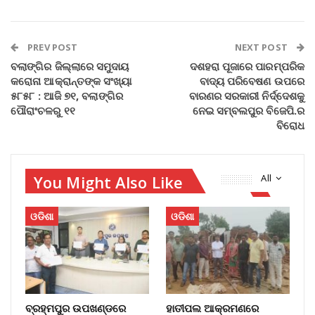
PREV POST
NEXT POST
ବଲାଙ୍ଗିର ଜିଲ୍ଲାରେ ସମୁଦାୟ
ଦଶହରା ପୂଜାରେ ପାରମ୍ପରିକ
କରୋନା ଆକ୍ରାନ୍ତଙ୍କ ସଂଖ୍ୟା
ବାଦ୍ୟ ପରିବେଷଣ ଉପରେ
୫୮୫୮ : ଆଜି ୭୧, ବଲାଙ୍ଗିର
ବାରଣର ସରକାରୀ ନିର୍ଦ୍ଦେଶକୁ
ପୌରାଂଚଳରୁ ୧୧
ନେଇ ସମ୍ବଲପୁର ବିଜେପି.ର
ବିରୋଧ
You Might Also Like
All
ଓଡିଶା
ଓଡିଶା
ବ୍ରହ୍ମପୁର ଉପଖଣ୍ଡରେ
ହାତୀପଲ ଆକ୍ରମଣରେ