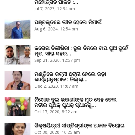
ମହୋତ୍ସବ ପାଳିତ :…
Jul 7, 2023, 12:34 pm
ପଞ୍ଚଭୂତରେ ଲୀନ ହେଲେ ନିମାଇଁ
Aug 6, 2024, 12:54 pm
କରୋନା ବିଭୀଷିକା : ଦୁଇ ଦିନରେ ବାପ ପୁଅ ଦୁହେଁ
ମୃତ, ସାରା ସହର…
Sep 21, 2020, 12:57 pm
ମଣ୍ତିରେ କଟ୍‌ନୀ ଛଟ୍‌ନୀ ହେଲେ କଡ଼ା
କାର୍ଯ୍ୟାନୁଷ୍ଠାନ : ଜିଲ୍ଲା…
Dec 2, 2020, 11:07 am
ନିଖୋଜ ଦୁଇ ଭଉଣୀଙ୍କ ମୃତ ଦେହ ତେଲ
ନଦୀର ପୃଥକ୍‌ ପୃଥକ୍‌ ସ୍ଥାନରୁ…
Oct 17, 2020, 8:22 am
ଶିକ୍ଷୟିତ୍ରୀ ଦୀପ୍ତିଶ୍ରୀଙ୍କ ଅକାଳ ବିୟୋଗ
Oct 30, 2020, 10:25 am