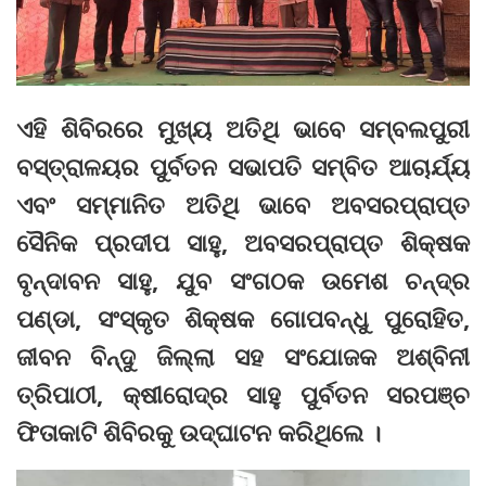
ଏହି ଶିବିରରେ ମୁଖ୍ୟ ଅତିଥି ଭାବେ ସମ୍ବଲପୁରୀ
ବସ୍ତ୍ରାଳୟର ପୁର୍ବତନ ସଭାପତି ସମ୍ବିତ ଆଚାର୍ଯ୍ୟ
ଏବଂ ସମ୍ମାନିତ ଅତିଥି ଭାବେ ଅବସରପ୍ରାପ୍ତ
ସୈନିକ ପ୍ରଦୀପ ସାହୁ, ଅବସରପ୍ରାପ୍ତ ଶିକ୍ଷକ
ବୃନ୍ଦାବନ ସାହୁ, ଯୁବ ସଂଗଠକ ଉମେଶ ଚନ୍ଦ୍ର
ପଣ୍ଡା, ସଂସ୍କୃତ ଶିକ୍ଷକ ଗୋପବନ୍ଧୁ ପୁରୋହିତ,
ଜୀବନ ବିନ୍ଦୁ ଜିଲ୍ଲା ସହ ସଂଯୋଜକ ଅଶ୍ବିନୀ
ତ୍ରିପାଠୀ, କ୍ଷୀରୋଦ୍ର ସାହୁ ପୁର୍ବତନ ସରପଞ୍ଚ
ଫିତାକାଟି ଶିବିରକୁ ଉଦ୍ଘାଟନ କରିଥିଲେ ।