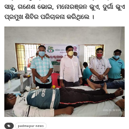
ସାହୁ, ଗଣେଶ ଭୋଇ, ମନୋରଞ୍ଜନ ଭୁଏ, ଦୁର୍ଗା ଭୁଏ
ପ୍ରମୁଖ ଶିବିର ପରିଚାଳନା କରିଥିଲେ ।
padmapur news