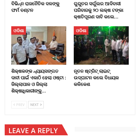
ବିଭିନ୍ନ ରାଜନୈତିକ ଦଳଙ୍କୁ
ଗୁରୁତର ସର୍ଗୁଲର ଆଦିବାସୀ
ଫର୍ମ ବଣ୍ଟନ
ପରିବାରକୁ ୨୦ ଲକ୍ଷ ଟଙ୍କା
କ୍ଷତିପୂରଣ ଦାବି କଲେ…
ଓଡିଶା
ଓଡିଶା
ଶିକ୍ଷକଙ୍କ ନ୍ୟାୟସଙ୍ଗତ
ନୂତନ ଷ୍ଟ୍ରିଟ୍ ଲାଇଟ୍‌
ଦାବୀ ପାଇଁ ଏକାଠି ହେଲା ଓଷ୍ଟା :
ଉଦ୍‌ଘାଟନ କଲେ ବିଧାୟକ
ଜିଲ୍ଲାପାଳ ଓ ଜିଲ୍ଲା
କଳିକେଶ
ଶିକ୍ଷାଧିକାରୀଙ୍କୁ…
PREV
NEXT
LEAVE A REPLY