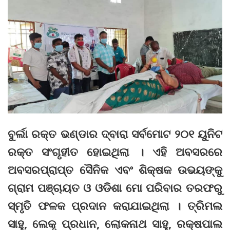
ବୁର୍ଲା ରକ୍ତ ଭଣ୍ଡାର ଦ୍ବାରା ସର୍ବମୋଟ ୨୦୧ ୟୁନିଟ
ରକ୍ତ ସଂଗୃହୀତ ହୋଇଥିଲା । ଏହି ଅବସରରେ
ଅବସରପ୍ରାପ୍ତ ସୈନିକ ଏବଂ ଶିକ୍ଷକ ଉଭୟଙ୍କୁ
ଗ୍ରାମ ପଞ୍ଚାୟତ ଓ ଓଡିଶା ମୋ ପରିବାର ତରଫରୁ
ସ୍ମୃତି ଫଳକ ପ୍ରଦାନ କରାଯାଇଥିଲା । ତ୍ରିମଲ
ସାହୁ, ଲେକୃ ପ୍ରଧାନ, ଲୋକନାଥ ସାହୁ, ରକ୍ଷପାଲ