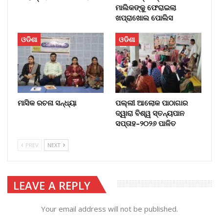
ମାଲିକଙ୍କୁ ଫେରାଇଲା
ଖପ୍ରାଖୋଲ ପୋଲିସ
ଓଡିଶା
ଓଡିଶା
ମାସିକ ରଚନା ସନ୍ଧ୍ୟା
ପଲ୍ଲୀ ଆଲୋକ ପାଠାଗାର
ଦ୍ୱାରା ବିଶ୍ୱ ସ୍ତନ୍ୟପାନ
ସପ୍ତାହ–୨୦୨୬ ପାଳିତ
PREV
NEXT
LEAVE A REPLY
Your email address will not be published.