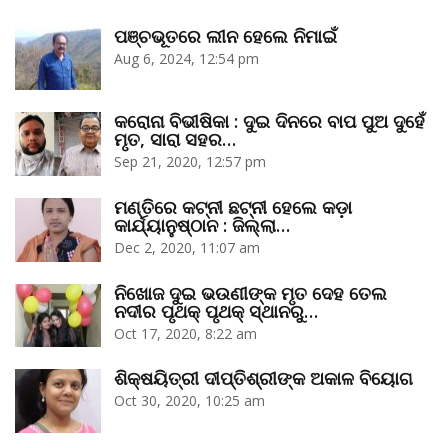
ପଞ୍ଚଭୂତରେ ଲୀନ ହେଲେ ନିମାଇଁ
Aug 6, 2024, 12:54 pm
କରୋନା ବିଭୀଷିକା : ଦୁଇ ଦିନରେ ବାପ ପୁଅ ଦୁହେଁ
ମୃତ, ସାରା ସହର…
Sep 21, 2020, 12:57 pm
ମଣ୍ତିରେ କଟ୍‌ନୀ ଛଟ୍‌ନୀ ହେଲେ କଡ଼ା
କାର୍ଯ୍ୟାନୁଷ୍ଠାନ : ଜିଲ୍ଲା…
Dec 2, 2020, 11:07 am
ନିଖୋଜ ଦୁଇ ଭଉଣୀଙ୍କ ମୃତ ଦେହ ତେଲ
ନଦୀର ପୃଥକ୍‌ ପୃଥକ୍‌ ସ୍ଥାନରୁ…
Oct 17, 2020, 8:22 am
ଶିକ୍ଷୟିତ୍ରୀ ଦୀପ୍ତିଶ୍ରୀଙ୍କ ଅକାଳ ବିୟୋଗ
Oct 30, 2020, 10:25 am