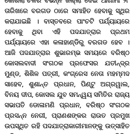
ତାରିଖରେ ବରଗଡ ଠାରେ ସମାହିତ ହେବାକୁ ସ୍ଥିର
କରାଯାଇଛି । ବାସ୍ତବରେ ପାଂଚଟି ପର୍ଯ୍ୟାୟରେ
ହେବାକୁ ଥିବା ଏହି ପଦଯାତ୍ରାର ପ୍ରଥମ
ପର୍ଯ୍ୟାୟରେ ଏହା କଳାହାଣ୍ଡିରୁ ବରଗଡ ହେବ ।
ଆଜି ପଦଯାତ୍ରାର ଶୁଭାରମ୍ଭ ସମୟରେ ବରିଷ୍ଠ
କୋସଲବାଦୀ ସଂଗଠକ ପ୍ରଫେସର ଯତୀନ୍ଦ୍ର
ମୁଣ୍ଡ, ଶିଶିଳ ପତ୍ରୀ, କଂଗ୍ରେସ ନେତା ମହମ୍ମଦ
ସାହେବ, ଶୁଶାନ୍ତ ପ୍ରଧାନ, ପିଣ୍ଟୁ ଅଗ୍ରୱାଲ,
ବିନୟ ଦୀପ, କୋସଲ ଯୁବ ସମନ୍ୱୟ ସମିତିର ରାଜ୍ୟ
ସଭାପତି ଡୋଳାମଣି ପ୍ରଧାନ, ବରିଷ୍ଠ ସଂଗଠକ
ପ୍ରସନ୍ନ ନେଗୀ, ପ୍ରାଣଶଙ୍କର ରାଉତ ପ୍ରମୁଖ
ଉପସ୍ଥିତ ରହି ପଦଯାତ୍ରାକାରୀମାନଙ୍କୁ ଉତ୍ସାହିତ