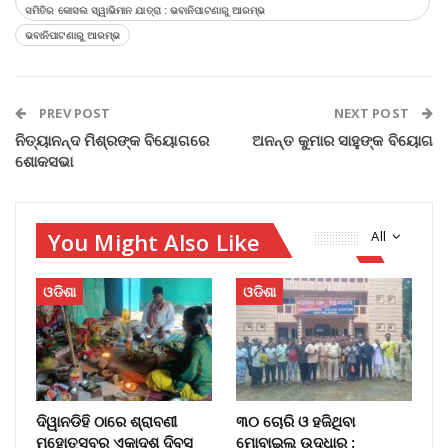
ସମିତିର କୋସଲ ସ୍ୱାଭିମାନ ଯାତ୍ରା : ଭବାନିପାଟଣାରୁ ଆରମ୍ଭ
ଭବାନିପାଟଣାରୁ ଆରମ୍ଭ
PREV POST
NEXT POST
ନିତ୍ୟାନନ୍ଦ ମିଶ୍ରଙ୍କ ବିୟୋଗରେ
ଅନନ୍ତ କୁମାର ସାହୁଙ୍କ ବିୟୋଗ
ଶୋକସଭା
You Might Also Like
All
ଓଡିଶା
ଓଡିଶା
ଦିୱାନଡିହି ଠାରେ ଶ୍ରାବଣୀ
୩୦ ଚୋରି ଓ ହଜିଥିବା
ମହୋତ୍ସବର ଏକାଦଶ ଦିବସ
ମୋବାଇଲ୍‌ ଉଦ୍ଧାର :