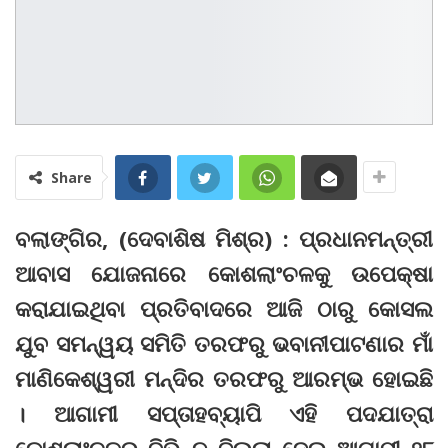
Share
ବଲାଙ୍ଗିର, (ଦେବାଶିଷ ମିଶ୍ର) : ପ୍ରଧାନମନ୍ତ୍ରୀ
ଆବାସ ଯୋଜନାରେ କୋଶଲାଂଚଳକୁ ଉପେକ୍ଷା
କରାଯାଇଥିବା ପ୍ରତିବାଦରେ ଆଜି ଠାରୁ କୋସଲ
ଯୁବ ସମନ୍ୱୟ ସମିତି ତରଫରୁ ଭବାନୀପାଟଣାର ମାଁ
ମାଣିକେଶ୍ୱରୀ ମନ୍ଦିର ତରଫରୁ ଆରମ୍ଭ ହୋଇଛି
। ଆଗାମୀ ସପ୍ତାହବ୍ୟାପି ଏହି ପଦଯାତ୍ରା
କୋଶଲାଂଚଳର ବିଭିନ୍ନ ଜିଲ୍ଲା ଦେଇ ଆଗାମୀ ୨୮