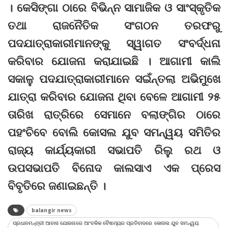
। କେସିଙ୍ଗା ଠାରେ ବିଭିନ୍ନ ସାମାଜିକ ଓ ସାଂସ୍କୃତିକ
ତଥା ରାଜନୈତିକ ସଂଗଠନ ତରଫରୁ
ପଦଯାତ୍ରାକାରୀମାନଙ୍କୁ ସ୍ୱାଗତ ସଂବର୍ଦ୍ଧନା
କରିବାର ଯୋଜନା କରାଯାଇଛି । ଆଗାମୀ କାଲି
ସକାଳୁ ପଦଯାତ୍ରାକାରୀମାନେ ସଇଁନ୍ତଲା ଅଭିମୁଖେ
ଯାତ୍ରା କରିବାର ଯୋଜନା ଥିବା ବେଳେ ଆଗାମୀ ୨୫
ତାରିଖ ରାତ୍ରିରେ ସେମାନେ ବଲାଙ୍ଗିର ଠାରେ
ପହଂଚିବେ ବୋଲି କୋସଲ ଯୁବ ସମନ୍ୱୟ ସମିତିର
ରାଜ୍ୟ କାର୍ଯ୍ୟକାରୀ ସଭାପତି ରିଲୁ ରଥ ଓ
ଉପସଭାପତି ବିନୋଦ କାଲସାଏ ଏକ ପ୍ରେସ
ବିବୃତିରେ ଜଣାଇଛନ୍ତି ।
balangir news
ପ୍ରଧାନମନ୍ତ୍ରୀ ଆବାସ ଯୋଜନାରେ ଆଂଚଳିକ ବୈଷମ୍ୟର ପ୍ରତିବାଦରେ କୋସଲ ଯୁବ ସମନ୍ୱୟ