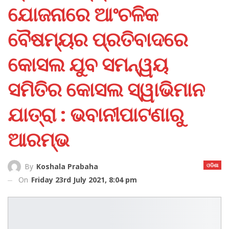
ଯୋଜନାରେ ଆଂଚଳିକ
ବୈଷମ୍ୟର ପ୍ରତିବାଦରେ
କୋସଲ ଯୁବ ସମନ୍ୱୟ
ସମିତିର କୋସଲ ସ୍ୱାଭିମାନ
ଯାତ୍ରା : ଭବାନୀପାଟଣାରୁ
ଆରମ୍ଭ
ଓଡିଶା
By
Koshala Prabaha
On
Friday 23rd July 2021, 8:04 pm