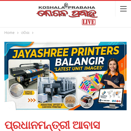
Home
ଓଡିଶା
ପ୍ରଧାନମନ୍ତ୍ରୀ ଆବାସ