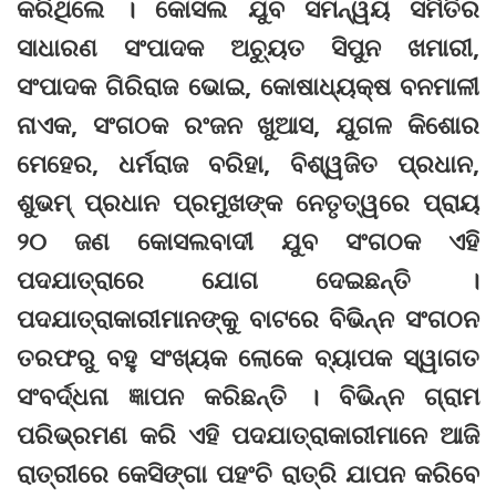
କରିଥିଲେ । କୋସଲ ଯୁବ ସମନ୍ୱୟ ସମିତିର
ସାଧାରଣ ସଂପାଦକ ଅଚ୍ୟୁତ ସିପୁନ ଖମାରୀ,
ସଂପାଦକ ଗିରିରାଜ ଭୋଇ, କୋଷାଧ୍ୟକ୍ଷ ବନମାଳୀ
ନାଏକ, ସଂଗଠକ ରଂଜନ ଖୁଆସ, ଯୁଗଳ କିଶୋର
ମେହେର, ଧର୍ମରାଜ ବରିହା, ବିଶ୍ୱଜିତ ପ୍ରଧାନ,
ଶୁଭମ୍‌ ପ୍ରଧାନ ପ୍ରମୁଖଙ୍କ ନେତୃତ୍ୱରେ ପ୍ରାୟ
୨୦ ଜଣ କୋସଲବାଦୀ ଯୁବ ସଂଗଠକ ଏହି
ପଦଯାତ୍ରାରେ ଯୋଗ ଦେଇଛନ୍ତି ।
ପଦଯାତ୍ରାକାରୀମାନଙ୍କୁ ବାଟରେ ବିଭିନ୍ନ ସଂଗଠନ
ତରଫରୁ ବହୁ ସଂଖ୍ୟକ ଲୋକେ ବ୍ୟାପକ ସ୍ୱାଗତ
ସଂବର୍ଦ୍ଧନା ଜ୍ଞାପନ କରିଛନ୍ତି । ବିଭିନ୍ନ ଗ୍ରାମ
ପରିଭ୍ରମଣ କରି ଏହି ପଦଯାତ୍ରାକାରୀମାନେ ଆଜି
ରାତ୍ରୀରେ କେସିଙ୍ଗା ପହଂଚି ରାତ୍ରି ଯାପନ କରିବେ