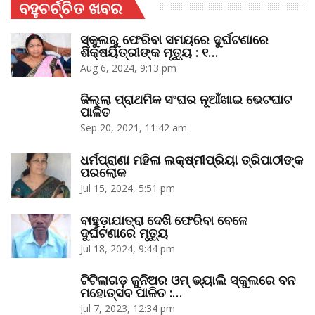
ବହୁଚର୍ଚ୍ଚିତ ଖବର
ସ୍କୁଲରୁ ଫେରିବା ସମୟରେ ଦୁର୍ଘଟଣାରେ
ଶିକ୍ଷୟିତ୍ରୀଙ୍କ ମୃତ୍ୟୁ : ୧…
Aug 6, 2024, 9:13 pm
ଜିଲ୍ଲା ପ୍ରାଥମିକ ସଂଘର ନୂଆଁଖାଇ ଭେଟଘାଟ
ପାଳିତ
Sep 20, 2021, 11:42 am
ଧର୍ମପ୍ରାଣା ମହିଳା ଲକ୍ଷ୍ମୀପ୍ରିୟା ତ୍ରିପାଠୀଙ୍କ
ପରଲୋକ
Jul 15, 2024, 5:51 pm
ବାହୁଡ଼ାଯାତ୍ରା ଦେଖି ଫେରିବା ବେଳେ
ଦୁର୍ଘଟଣାରେ ମୃତ୍ୟୁ
Jul 18, 2024, 9:44 pm
ଟିଟିଲାଗଡ଼ ଜୁନିଅର ଓମ୍‌ ଭ୍ୟାଲି ସ୍କୁଲରେ ବନ
ମହୋତ୍ସବ ପାଳିତ :…
Jul 7, 2023, 12:34 pm