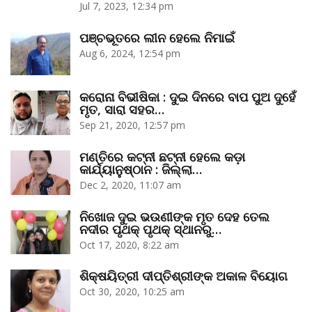
Jul 7, 2023, 12:34 pm
ପଞ୍ଚଭୂତରେ ଲୀନ ହେଲେ ନିମାଇଁ
Aug 6, 2024, 12:54 pm
କରୋନା ବିଭୀଷିକା : ଦୁଇ ଦିନରେ ବାପ ପୁଅ ଦୁହେଁ
ମୃତ, ସାରା ସହର…
Sep 21, 2020, 12:57 pm
ମଣ୍ତିରେ କଟ୍‌ନୀ ଛଟ୍‌ନୀ ହେଲେ କଡ଼ା
କାର୍ଯ୍ୟାନୁଷ୍ଠାନ : ଜିଲ୍ଲା…
Dec 2, 2020, 11:07 am
ନିଖୋଜ ଦୁଇ ଭଉଣୀଙ୍କ ମୃତ ଦେହ ତେଲ
ନଦୀର ପୃଥକ୍‌ ପୃଥକ୍‌ ସ୍ଥାନରୁ…
Oct 17, 2020, 8:22 am
ଶିକ୍ଷୟିତ୍ରୀ ଦୀପ୍ତିଶ୍ରୀଙ୍କ ଅକାଳ ବିୟୋଗ
Oct 30, 2020, 10:25 am