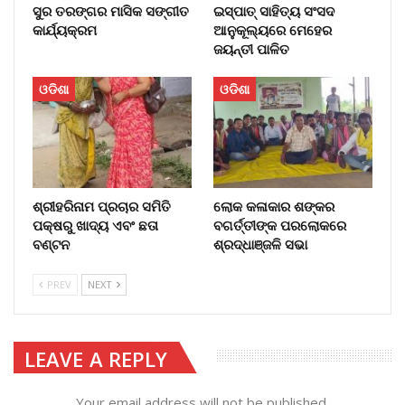
ସୁର ତରଙ୍ଗର ମାସିକ ସଙ୍ଗୀତ
ଇସ୍ପାତ୍ ସାହିତ୍ୟ ସଂସଦ
କାର୍ଯ୍ୟକ୍ରମ
ଆନୁକୂଲ୍ୟରେ ମେହେର
ଜୟନ୍ତୀ ପାଳିତ
ଓଡିଶା
ଓଡିଶା
ଶ୍ରୀହରିନାମ ପ୍ରଚାର ସମିତି
ଲୋକ କଳାକାର ଶଙ୍କର
ପକ୍ଷରୁ ଖାଦ୍ୟ ଏବଂ ଛତା
ବଗର୍ତ୍ତୀଙ୍କ ପରଲୋକରେ
ବଣ୍ଟନ
ଶ୍ରଦ୍ଧାଞ୍ଜଳି ସଭା
PREV
NEXT
LEAVE A REPLY
Your email address will not be published.