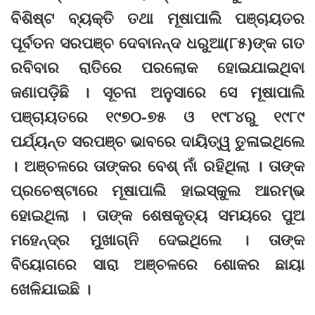
ବିଶିଷ୍ଟ ବ୍ୟକ୍ତି ତଥା ମୂଷାପାଲି ପଞ୍ଚାୟତର
ପୂର୍ବତନ ସରପଞ୍ଚ ଦେବାନନ୍ଦ ଧରୁଆ(୮୫)ଙ୍କ ଗତ
ରବିବାର ରାତିରେ ପରଲୋକ ହୋଇଯାଇଥିବା
ଜଣାପଡ଼ିଛି । ସୂଚନା ଅନୁସାରେ ସେ ମୂଷାପାଲି
ପଞ୍ଚାୟତରେ ୧୯୭୦-୭୫ ଓ ୧୯୮୪ରୁ ୧୯୮୯
ପର୍ଯ୍ୟନ୍ତ ସରପଞ୍ଚ ଭାବରେ ଦାୟିତ୍ୱ ତୁଳାଇଥିଲେ
। ଅଞ୍ଚଳରେ ତାଙ୍କର ବେଶ୍‌ ନାଁ ରହିଥିଲା । ତାଙ୍କ
ପ୍ରଚେଷ୍ଟାରେ ମୂଷାପାଲି ହାଇସ୍କୁଲ ଆରମ୍ଭ
ହୋଇଥିଲା । ତାଙ୍କ ଶେଷକୃତ୍ୟ ସମୟରେ ପୁଅ
ମହେନ୍ଦ୍ର ମୁଖାଗ୍ନି ଦେଇଥିଲେ । ତାଙ୍କ
ବିୟୋଗରେ ସାରା ଅଞ୍ଚଳରେ ଶୋକର ଛାୟା
ଖେଳିଯାଇଛି ।