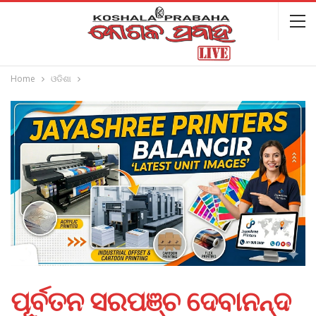
Home
ଓଡିଶା
ପୂର୍ବତନ ସରପଞ୍ଚ ଦେବାନନ୍ଦ