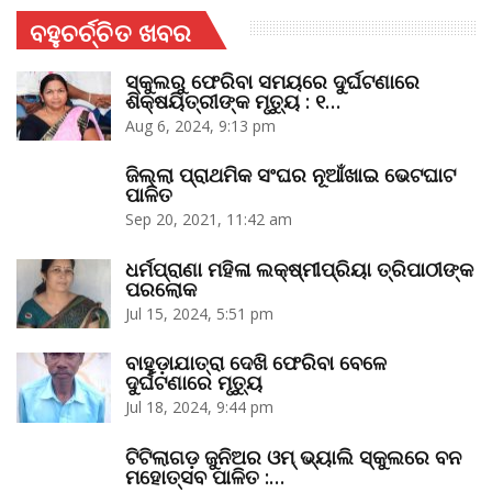
ବହୁଚର୍ଚ୍ଚିତ ଖବର
ସ୍କୁଲରୁ ଫେରିବା ସମୟରେ ଦୁର୍ଘଟଣାରେ
ଶିକ୍ଷୟିତ୍ରୀଙ୍କ ମୃତ୍ୟୁ : ୧…
Aug 6, 2024, 9:13 pm
ଜିଲ୍ଲା ପ୍ରାଥମିକ ସଂଘର ନୂଆଁଖାଇ ଭେଟଘାଟ
ପାଳିତ
Sep 20, 2021, 11:42 am
ଧର୍ମପ୍ରାଣା ମହିଳା ଲକ୍ଷ୍ମୀପ୍ରିୟା ତ୍ରିପାଠୀଙ୍କ
ପରଲୋକ
Jul 15, 2024, 5:51 pm
ବାହୁଡ଼ାଯାତ୍ରା ଦେଖି ଫେରିବା ବେଳେ
ଦୁର୍ଘଟଣାରେ ମୃତ୍ୟୁ
Jul 18, 2024, 9:44 pm
ଟିଟିଲାଗଡ଼ ଜୁନିଅର ଓମ୍‌ ଭ୍ୟାଲି ସ୍କୁଲରେ ବନ
ମହୋତ୍ସବ ପାଳିତ :…