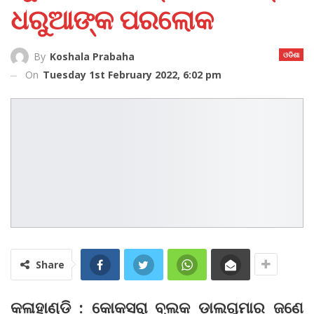
ଧରୁଆଙ୍କ ପରଲୋକ
ଓଡିଶା
By
Koshala Prabaha
On
Tuesday 1st February 2022, 6:02 pm
Share
କଳାହାଣ୍ଡି : କୋକସରା ବ୍ଲକ ଡାଲଗୁମାର ଜଣେ