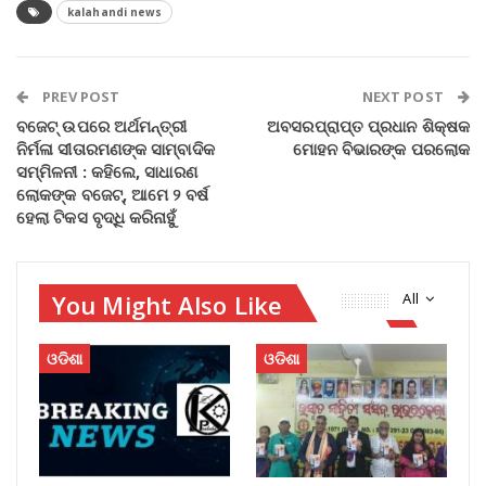
kalahandi news
PREV POST
NEXT POST
ବଜେଟ୍ ଉପରେ ଅର୍ଥମନ୍ତ୍ରୀ
ଅବସରପ୍ରାପ୍ତ ପ୍ରଧାନ ଶିକ୍ଷକ
ନିର୍ମଳା ସୀତାରମଣଙ୍କ ସାମ୍ବାଦିକ
ମୋହନ ବିଭାରଙ୍କ ପରଲୋକ
ସମ୍ମିଳନୀ : କହିଲେ, ସାଧାରଣ
ଲୋକଙ୍କ ବଜେଟ୍, ଆମେ ୨ ବର୍ଷ
ହେଲା ଟିକସ ବୃଦ୍ଧି କରିନାହୁଁ
You Might Also Like
All
ଓଡିଶା
ଓଡିଶା