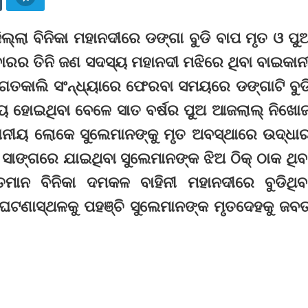
 ଜିଲ୍ଲା ବିନିକା ମହାନଦୀରେ ଡଙ୍ଗା ବୁଡି ବାପ ମୃତ ଓ ପୁ
ବାରର ତିନି ଜଣ ସଦସ୍ୟ ମହାନଦୀ ମଝିରେ ଥିବା ବାଇକାନ
।ଗତକାଲି ସଂନ୍ଧ୍ୟାରେ ଫେରବା ସମୟରେ ଡଙ୍ଗାଟି ବୁଡ
ତ୍ୟୁ ହୋଇଥିବା ବେଳେ ସାତ ବର୍ଷର ପୁଅ ଆଜଲାଲ୍ ନିଖୋ
୍ଥାନୀୟ ଲୋକେ ସୁଲେମାନଙ୍କୁ ମୃତ ଅବସ୍ଥାରେ ଉଦ୍ଧା
 ସାଙ୍ଗରେ ଯାଇଥିବା ସୁଲେମାନଙ୍କ ଝିଅ ଠିକ୍ ଠାକ ଥିବ
ତମାନ ବିନିକା ଦମକଳ ବାହିନୀ ମହାନଦୀରେ ବୁଡିଥିବ
ସ ଘଟଣାସ୍ଥଳକୁ ପହଞ୍ଚି ସୁଲେମାନଙ୍କ ମୃତଦେହକୁ ଜବ