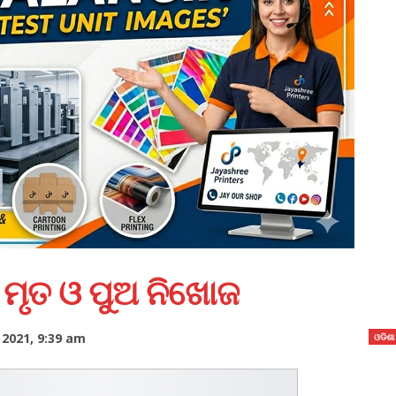
 ମୃତ ଓ ପୁଅ ନିଖୋଜ
 2021, 9:39 am
ଓଡିଶା