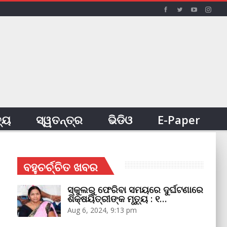
ତ୍ୟ
ସ୍ୱତନ୍ତ୍ର
ଭିଡିଓ
E-Paper
ବହୁଚର୍ଚ୍ଚିତ ଖବର
ସ୍କୁଲରୁ ଫେରିବା ସମୟରେ ଦୁର୍ଘଟଣାରେ
ଶିକ୍ଷୟିତ୍ରୀଙ୍କ ମୃତ୍ୟୁ : ୧…
Aug 6, 2024, 9:13 pm