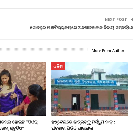
NEXT POST
ସୋନପୁର ମହାବିଦ୍ୟାଳୟରେ ଅବସରକାଳୀନ ବିଦାୟ ସମ୍ବର୍ଦ୍ଧନ
More From Author
ଓଡିଶା
ାରମ୍ଭ ହୋଇଛି “ପିଓର୍
ହଷ୍ଟେଲରେ ଛାତ୍ରଙ୍କୁ ନିର୍ଦ୍ଧୁମ ମାଡ଼ :
ହୋମ୍ ଷ୍ଟୁଡିଓ”
ଘଟଣାର ଭିଡିଓ ଭାଇରାଲ