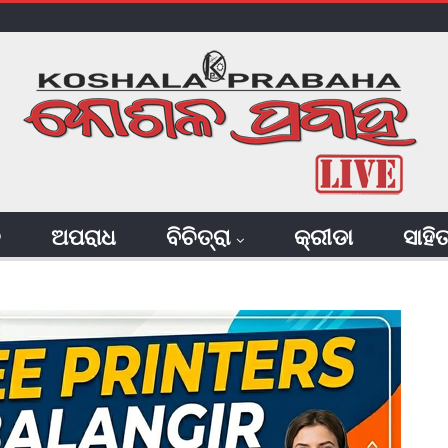
ି
ଅପରାଧ
ବିଚିତ୍ରା
କ୍ରୀଡା
ସାହି