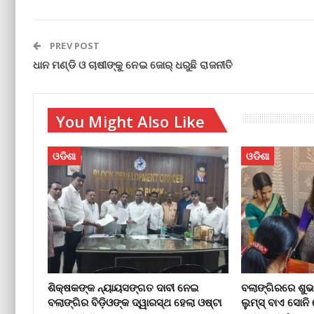
PREV POST
ଧାନ ମଣ୍ଡି ଓ ଚାଷୀଙ୍କୁ ନେଇ ଜୋର୍‌ ଧରୁଛି ରାଜନୀତି
You Might Also Like
ଓଡିଶା
ଓଡିଶା
ଶିକ୍ଷକଙ୍କ ନ୍ୟାୟସଙ୍ଗତ ଦାବୀ ନେଇ
ବଲାଙ୍ଗିରରେ ଶୁଭ
ବଲାଙ୍ଗିର ବିଡ଼ିଓଙ୍କ ଦ୍ୱାରସ୍ଥ ହେଲା ଓଷ୍ଟା
ଲୁମ୍ସ୍ ବାଏ ସୋନି 