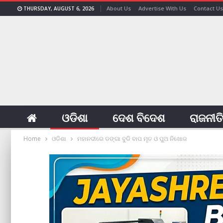
About Us
Advertise With Us
Contact Us
THURSDAY, AUGUST 6, 2026
ଓଡିଶା
ଦେଶ ବିଦେଶ
ରାଜନୀତ
Home
ଓଡିଶା
ମହାନଦୀରେ ଡଙ୍ଗା ବୁଡି ବାପ ମୃତ ଓ ପୁଅ ନିଖୋଜ