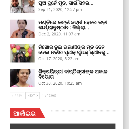
ପୁଅ ଦୁହେଁ ମୃତ, ସାରା ସହର…
Sep 21, 2020, 12:57 pm
ମଣ୍ତିରେ କଟ୍‌ନୀ ଛଟ୍‌ନୀ ହେଲେ କଡ଼ା
କାର୍ଯ୍ୟାନୁଷ୍ଠାନ : ଜିଲ୍ଲା…
Dec 2, 2020, 11:07 am
ନିଖୋଜ ଦୁଇ ଭଉଣୀଙ୍କ ମୃତ ଦେହ
ତେଲ ନଦୀର ପୃଥକ୍‌ ପୃଥକ୍‌ ସ୍ଥାନରୁ…
Oct 17, 2020, 8:22 am
ଶିକ୍ଷୟିତ୍ରୀ ଦୀପ୍ତିଶ୍ରୀଙ୍କ ଅକାଳ
ବିୟୋଗ
Oct 30, 2020, 10:25 am
PREV
NEXT
1 of 7,969
ଆର୍କାଇଭ