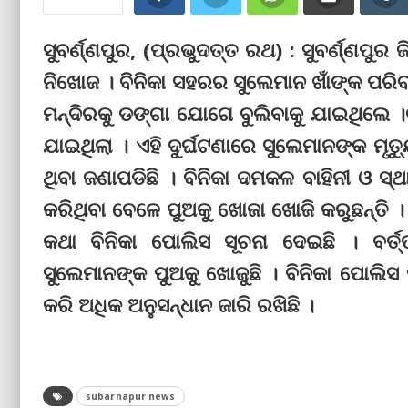
ସୁବର୍ଣ୍ଣପୁର, (ପ୍ରଭୁଦତ୍ତ ରଥ) : ସୁବର୍ଣ୍ଣପୁର
ନିଖୋଜ । ବିନିକା ସହରର ସୁଲେମାନ ଖାଁଙ୍କ ପରି
ମନ୍ଦିରକୁ ଡଙ୍ଗା ଯୋଗେ ବୁଲିବାକୁ ଯାଇଥିଲେ 
ଯାଇଥିଲା । ଏହି ଦୁର୍ଘଟଣାରେ ସୁଲେମାନଙ୍କ ମୃ
ଥିବା ଜଣାପଡିଛି । ବିନିକା ଦମକଳ ବାହିନୀ ଓ ସ
କରିଥିବା ବେଳେ ପୁଅକୁ ଖୋଜା ଖୋଜି କରୁଛନ୍ତି ।
କଥା ବିନିକା ପୋଲିସ ସୂଚନା ଦେଇଛି । ବର୍ତ୍
ସୁଲେମାନଙ୍କ ପୁଅକୁ ଖୋଜୁଛି । ବିନିକା ପୋଲି
କରି ଅଧିକ ଅନୁସନ୍ଧାନ ଜାରି ରଖିଛି ।
subarnapur news