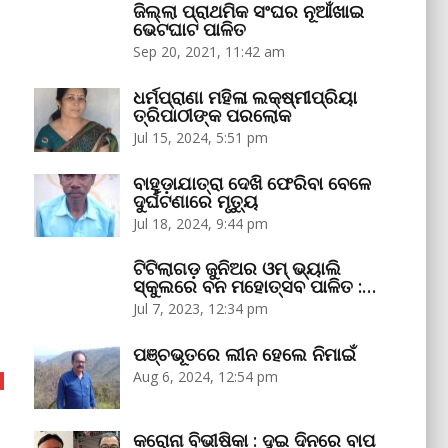
ଜିଲ୍ଲା ପ୍ରାଥମିକ ସଂଘର ନୂଆଁଖାଇ
ଭେଟଘାଟ ପାଳିତ
Sep 20, 2021, 11:42 am
ଧର୍ମପ୍ରାଣା ମହିଳା ଲକ୍ଷ୍ମୀପ୍ରିୟା
ତ୍ରିପାଠୀଙ୍କ ପରଲୋକ
Jul 15, 2024, 5:51 pm
ବାହୁଡ଼ାଯାତ୍ରା ଦେଖି ଫେରିବା ବେଳେ
ଦୁର୍ଘଟଣାରେ ମୃତ୍ୟୁ
Jul 18, 2024, 9:44 pm
ଟିଟିଲାଗଡ଼ ଜୁନିଅର ଓମ୍‌ ଭ୍ୟାଲି
ସ୍କୁଲରେ ବନ ମହୋତ୍ସବ ପାଳିତ :…
Jul 7, 2023, 12:34 pm
ପଞ୍ଚଭୂତରେ ଲୀନ ହେଲେ ନିମାଇଁ
Aug 6, 2024, 12:54 pm
କରୋନା ବିଭୀଷିକା : ଦୁଇ ଦିନରେ ବାପ