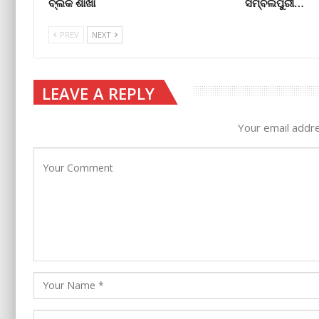
ବ୍ଲକ ଶାଖା
ସମ୍ବଲପୁରୀ…
PREV
NEXT
LEAVE A REPLY
Your email addre