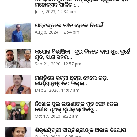
ମହୋତ୍ସବ ପାଳିତ :…
Jul 7, 2023, 12:34 pm
ପଞ୍ଚଭୂତରେ ଲୀନ ହେଲେ ନିମାଇଁ
Aug 6, 2024, 12:54 pm
କରୋନା ବିଭୀଷିକା : ଦୁଇ ଦିନରେ ବାପ ପୁଅ ଦୁହେଁ
ମୃତ, ସାରା ସହର…
Sep 21, 2020, 12:57 pm
ମଣ୍ତିରେ କଟ୍‌ନୀ ଛଟ୍‌ନୀ ହେଲେ କଡ଼ା
କାର୍ଯ୍ୟାନୁଷ୍ଠାନ : ଜିଲ୍ଲା…
Dec 2, 2020, 11:07 am
ନିଖୋଜ ଦୁଇ ଭଉଣୀଙ୍କ ମୃତ ଦେହ ତେଲ
ନଦୀର ପୃଥକ୍‌ ପୃଥକ୍‌ ସ୍ଥାନରୁ…
Oct 17, 2020, 8:22 am
ଶିକ୍ଷୟିତ୍ରୀ ଦୀପ୍ତିଶ୍ରୀଙ୍କ ଅକାଳ ବିୟୋଗ
Oct 30, 2020, 10:25 am