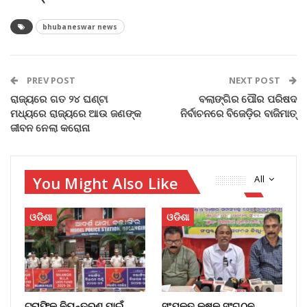
bhubaneswar news
PREV POST
NEXT POST
ରାଜ୍ୟରେ ଗତ ୨୪ ଘଣ୍ଟା
ବଲାଙ୍ଗିର ପୌର ପରିଷଦ
ମଧ୍ୟରେ ରାଜ୍ୟରେ ଆଉ ଜଣଙ୍କ
ନିର୍ବାଚନରେ ବିଜେଡ଼ିର ବାଜିମାତ୍‌
ଜୀବନ ନେଲା କରୋନା
You Might Also Like
All
ଓଡିଶା
ଓଡିଶା
ଟ୍ରାଫିକ ନିୟନ୍ତ୍ରଣ ପାଇଁ
ସଂଯୁକ୍ତ କୃଷକ ସଂଗଠନ