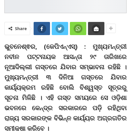
Share
ଭୁବନେଶ୍ଵର, (କେପିଏନ୍‌ଏସ୍‌) : ମୁଖ୍ୟମନ୍ତ୍ରୀ
ନବୀନ ପଟ୍ଟନାୟକ ଆସନ୍ତା ୨୯ ତାରିଖରେ
ନୂଆଦିଲ୍ଲୀ ଗସ୍ତରେ ଯିବାର ସମ୍ଭାବନା ରହିଛି ।
ମୁଖ୍ୟମନ୍ତ୍ରୀ ୩ ଦିନିଆ ଗସ୍ତରେ ଯିବାର
କାର୍ୟ୍ୟକ୍ରମ ରହିଛି ବୋଲି ବିଶ୍ୱସ୍ତ ସୂତ୍ରରୁ
ସୂଚନା ମିଳିଛି । ଏହି ଗସ୍ତ ସମୟରେ ସେ ଓଡ଼ିଶା
ଭବନରେ କେନ୍ଦ୍ର ସରକାରରେ ପଡ଼ି ରହିଥିବା
ରାଜ୍ୟ ସରକାରଙ୍କ ବିଭିନ୍ନ କାର୍ୟ୍ୟର ଅଗ୍ରଗତିର
ସମୀକ୍ଷା କରିବେ ।