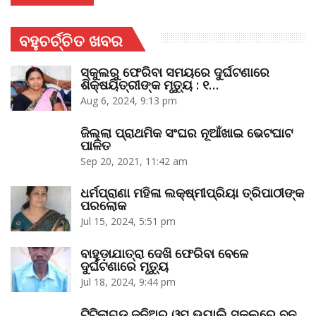
ବହୁଚର୍ଚ୍ଚିତ ଖବର
ସ୍କୁଲରୁ ଫେରିବା ସମୟରେ ଦୁର୍ଘଟଣାରେ
ଶିକ୍ଷୟିତ୍ରୀଙ୍କ ମୃତ୍ୟୁ : ୧…
Aug 6, 2024, 9:13 pm
ଜିଲ୍ଲା ପ୍ରାଥମିକ ସଂଘର ନୂଆଁଖାଇ ଭେଟଘାଟ
ପାଳିତ
Sep 20, 2021, 11:42 am
ଧର୍ମପ୍ରାଣା ମହିଳା ଲକ୍ଷ୍ମୀପ୍ରିୟା ତ୍ରିପାଠୀଙ୍କ
ପରଲୋକ
Jul 15, 2024, 5:51 pm
ବାହୁଡ଼ାଯାତ୍ରା ଦେଖି ଫେରିବା ବେଳେ
ଦୁର୍ଘଟଣାରେ ମୃତ୍ୟୁ
Jul 18, 2024, 9:44 pm
ଟିଟିଲାଗଡ଼ ଜୁନିଅର ଓମ୍‌ ଭ୍ୟାଲି ସ୍କୁଲରେ ବନ