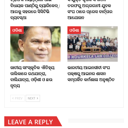
ବିଧାୟକ ପାଣ୍ଠିରୁ ବ୍ୟାରିକେଡ୍‌ :
ତରଫରୁ ଅଗ୍ରଗାମୀ ଯୁବକ
ଆଗକୁ ସହରରେ ସିସିଟିଭି
ସଂଘ ଠାରେ ପ୍ରେସ ବାର୍ତ୍ତାର
ବ୍ୟବସ୍ଥା
ଆଯୋଜନ
ଓଡିଶା
ଓଡିଶା
ଜାତୀୟ ସାଂସ୍କୃତିକ ଐତିହ୍ୟ
ଭାରତୀୟ ଆଇନଜୀବୀ ସଂଘ
ତାଲିକାରେ ରଥଯାତ୍ରା,
ପକ୍ଷରୁ ଆଇନର ଶାସନ
ବାଲିଯାତ୍ରା, ଓଡ଼ିଶୀ ଓ ଛଉ
ସମ୍ପର୍କିତ କର୍ମଶାଳା ଅନୁଷ୍ଠିତ
ନୃତ୍ୟ
PREV
NEXT
LEAVE A REPLY