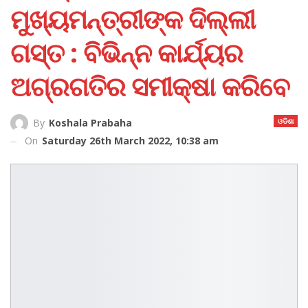
ମୁଖ୍ୟମନ୍ତ୍ରୀଙ୍କ ଦିଲ୍ଲୀ
ଗସ୍ତ : ବିଭିନ୍ନ କାର୍ଯ୍ୟର
ଅଗ୍ରଗତିର ସମୀକ୍ଷା କରିବେ
ଓଡିଶା
By
Koshala Prabaha
On
Saturday 26th March 2022, 10:38 am