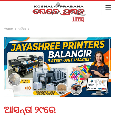
Home
ଓଡିଶା
ଆସନ୍ତା ୨୯ରେ