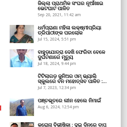
ଜିଲ୍ଲା ପ୍ରାଥମିକ ସଂଘର ନୂଆଁଖାଇ
ଭେଟଘାଟ ପାଳିତ
Sep 20, 2021, 11:42 am
ଧର୍ମପ୍ରାଣା ମହିଳା ଲକ୍ଷ୍ମୀପ୍ରିୟା
ତ୍ରିପାଠୀଙ୍କ ପରଲୋକ
Jul 15, 2024, 5:51 pm
ବାହୁଡ଼ାଯାତ୍ରା ଦେଖି ଫେରିବା ବେଳେ
ଦୁର୍ଘଟଣାରେ ମୃତ୍ୟୁ
Jul 18, 2024, 9:44 pm
ଟିଟିଲାଗଡ଼ ଜୁନିଅର ଓମ୍‌ ଭ୍ୟାଲି
ସ୍କୁଲରେ ବନ ମହୋତ୍ସବ ପାଳିତ :…
Jul 7, 2023, 12:34 pm
ପଞ୍ଚଭୂତରେ ଲୀନ ହେଲେ ନିମାଇଁ
Aug 6, 2024, 12:54 pm
କରୋନା ବିଭୀଷିକା : ଦୁଇ ଦିନରେ ବାପ