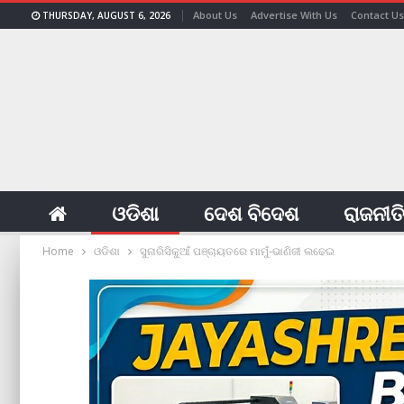
About Us
Advertise With Us
Contact Us
THURSDAY, AUGUST 6, 2026
ଓଡିଶା
ଦେଶ ବିଦେଶ
ରାଜନୀତ
Home
ଓଡିଶା
ସୁନାରିସିକୁଆଁ ପଞ୍ଚାୟତରେ ମାମୁଁ-ଭାଣିଜୀ ଲଢେଇ