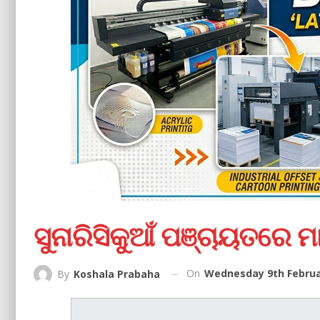
ସୁନାରିସିକୁଆଁ ପଞ୍ଚାୟତରେ ମ
On
Wednesday 9th Februa
By
Koshala Prabaha