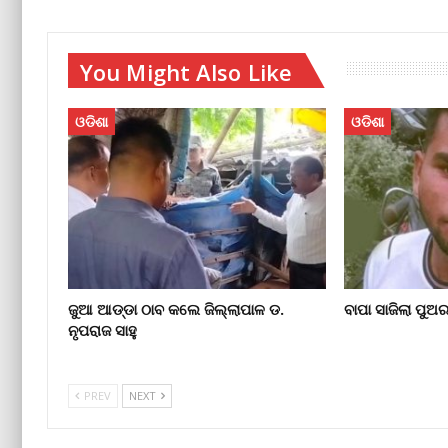
You Might Also Like
ଓଡିଶା
ଓଡିଶା
ଜୁଆ ଆଡ୍ଡା ଠାବ କଲେ ଜିଲ୍ଲାପାଳ ଡ.
ବାପା ସାଜିଲା ପୁଅ
ନୃପରାଜ ସାହୁ
PREV
NEXT