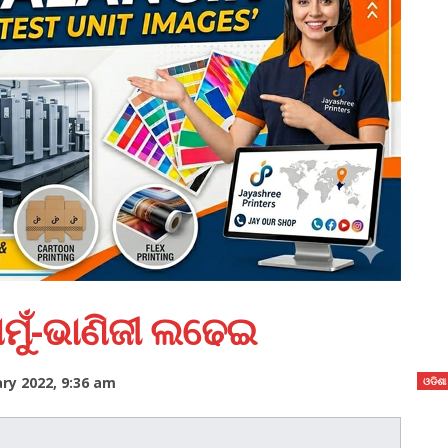
ାମୁଁ-ଭାଣିଜୀ ଲଢେଇ
ry 2022, 9:36 am
ଓଡିଶା