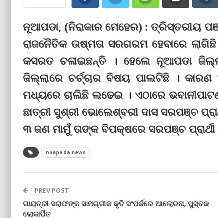
ନୂଆପଡା, (ନିରାକାର ମେହେର) : ତ୍ରିସ୍ତରୀୟ ପଞ୍
ରାଜନୈତିକ ଉଷ୍ମତା ସରଗରମ ହେବାରେ ଲାଗିଛି 
କସରତ ଚଳାଇଛନ୍ତି । ହେଲେ ନୂଆପଡା ଜିଲ୍ଲା 
ଜିଲ୍ଲାରେ ଚର୍ଚ୍ଚାର ବିଷୟ ପାଲଟିଛି । କାରଣ 
ମଧ୍ୟରେ ଚାଲିଛି ଲଢେଇ । ଏଠାରେ ଭବାନୀପାଟଣା
ଛାତ୍ରୀ ସୁଶ୍ରୀ ଭୋଲେଶ୍ବରୀ ଦାସ ସରପଞ୍ଚ ପ୍ର
୩ ଜଣ ମାମୁଁ ତାଙ୍କ ବିପକ୍ଷରେ ସରପଞ୍ଚ ପ୍ରାର୍ଥୀ
nuapada news
PREV POST
ଗାୟତ୍ରୀ ସରାଫଙ୍କ ସାମଗ୍ରୀକ କୃତି ସଂପର୍କରେ ଆଲୋଚନା, ପୁସ୍ତକ
ଲୋକାର୍ପିତ