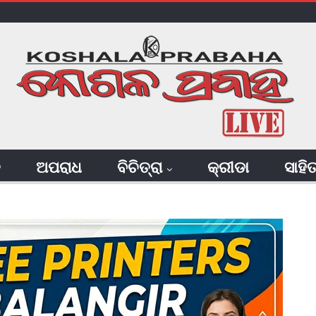
ି
ଅପରାଧ
ବିଚିତ୍ରା
କ୍ରୀଡା
ସାହି