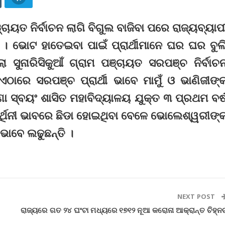
ଚାୟତ ନିର୍ବାଚନ ଲାଗି ବିଗୁଲ ବାଜିବା ପରେ ରାଜ୍ୟବ୍ୟାପ
। ଭୋଟ ହାତେଇବା ପାଇଁ ପ୍ରାର୍ଥୀମାନେ ଘର ଘର ବୁଲ
ସୁନାରିସିକୁଆଁ ଗ୍ରାମ ପଞ୍ଚାୟତ ସରପଞ୍ଚ ନିର୍ବାଚ
ଏଠାରେ ସରପଞ୍ଚ ପ୍ରାର୍ଥୀ ଭାବେ ମାମୁଁ ଓ ଭାଣିଜୀଙ୍
 ସ୍ବୟଂ ଶାସିତ ମହାବିଦ୍ୟାଳୟ ଯୁକ୍ତ ୩ ପ୍ରଥମ ବର୍
ାର୍ଥିନୀ ଭାବରେ ଛିଡା ହୋଇଥିବା ବେଳେ ଭୋଲେଶ୍ୱରୀଙ୍
 ଭାବେ ଲଢୁଛନ୍ତି ।
NEXT POST
ରାଜ୍ୟରେ ଗତ ୨୪ ଘଂଟା ମଧ୍ୟରେ ୧୭୧୨ ନୂଆ କରୋନା ଆକ୍ରାନ୍ତ ଚିହ୍ନ