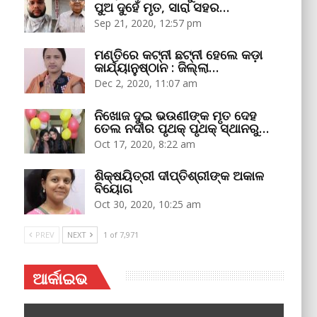
ପୁଅ ଦୁହେଁ ମୃତ, ସାରା ସହର…
Sep 21, 2020, 12:57 pm
ମଣ୍ତିରେ କଟ୍‌ନୀ ଛଟ୍‌ନୀ ହେଲେ କଡ଼ା
କାର୍ଯ୍ୟାନୁଷ୍ଠାନ : ଜିଲ୍ଲା…
Dec 2, 2020, 11:07 am
ନିଖୋଜ ଦୁଇ ଭଉଣୀଙ୍କ ମୃତ ଦେହ
ତେଲ ନଦୀର ପୃଥକ୍‌ ପୃଥକ୍‌ ସ୍ଥାନରୁ…
Oct 17, 2020, 8:22 am
ଶିକ୍ଷୟିତ୍ରୀ ଦୀପ୍ତିଶ୍ରୀଙ୍କ ଅକାଳ
ବିୟୋଗ
Oct 30, 2020, 10:25 am
PREV
NEXT
1 of 7,971
ଆର୍କାଇଭ