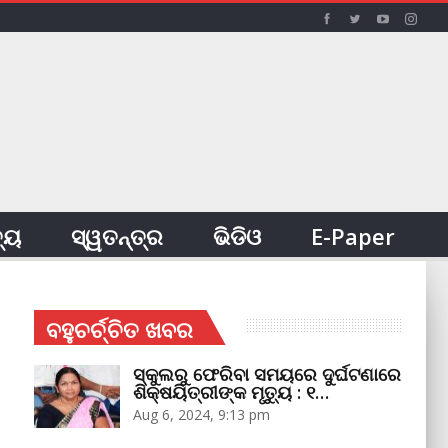
ତ୍ୟ
ସ୍ୱତନ୍ତ୍ର
ଭିଡିଓ
E-Paper
ବହୁଚର୍ଚ୍ଚିତ ଖବର
ସ୍କୁଲରୁ ଫେରିବା ସମୟରେ ଦୁର୍ଘଟଣାରେ
ଶିକ୍ଷୟିତ୍ରୀଙ୍କ ମୃତ୍ୟୁ : ୧…
Aug 6, 2024, 9:13 pm