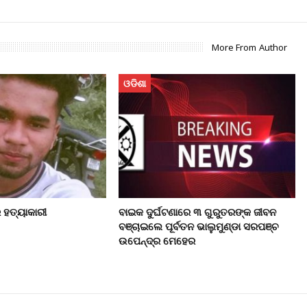
More From Author
ଓଡିଶା
ର ହତ୍ୟାକାରୀ
ବାଇକ ଦୁର୍ଘଟଣାରେ ୩ ଗୁରୁତରଙ୍କ ଜୀବନ
ବଞ୍ଚାଇଲେ ପୂର୍ବତନ ଭାଲୁମୁଣ୍ଡା ସରପଞ୍ଚ
ଉପେନ୍ଦ୍ର ମେହେର