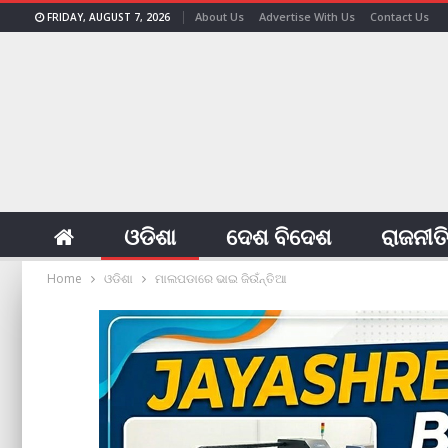
About Us
Advertise With Us
Contact Us
FRIDAY, AUGUST 7, 2026
ଓଡିଶା
ଦେଶ ବିଦେଶ
ରାଜନୀତ
Home
ଓଡିଶା
ମାଲପଡାରେ ଭାଇ ଜିଉଁନ୍ତିଆ