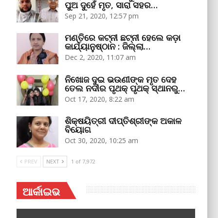
ପୁଅ ଦୁହେଁ ମୃତ, ସାରା ସହର…
Sep 21, 2020, 12:57 pm
ମଣ୍ତିରେ କଟ୍‌ନୀ ଛଟ୍‌ନୀ ହେଲେ କଡ଼ା
କାର୍ଯ୍ୟାନୁଷ୍ଠାନ : ଜିଲ୍ଲା…
Dec 2, 2020, 11:07 am
ନିଖୋଜ ଦୁଇ ଭଉଣୀଙ୍କ ମୃତ ଦେହ
ତେଲ ନଦୀର ପୃଥକ୍‌ ପୃଥକ୍‌ ସ୍ଥାନରୁ…
Oct 17, 2020, 8:22 am
ଶିକ୍ଷୟିତ୍ରୀ ଦୀପ୍ତିଶ୍ରୀଙ୍କ ଅକାଳ
ବିୟୋଗ
Oct 30, 2020, 10:25 am
PREV
NEXT
1 of 7,972
ଆର୍କାଇଭ