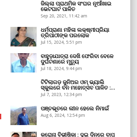
ଜିଲ୍ଲା ପ୍ରାଥମିକ ସଂଘର ନୂଆଁଖାଇ
ଭେଟଘାଟ ପାଳିତ
Sep 20, 2021, 11:42 am
ଧର୍ମପ୍ରାଣା ମହିଳା ଲକ୍ଷ୍ମୀପ୍ରିୟା
ତ୍ରିପାଠୀଙ୍କ ପରଲୋକ
Jul 15, 2024, 5:51 pm
ବାହୁଡ଼ାଯାତ୍ରା ଦେଖି ଫେରିବା ବେଳେ
ଦୁର୍ଘଟଣାରେ ମୃତ୍ୟୁ
Jul 18, 2024, 9:44 pm
ଟିଟିଲାଗଡ଼ ଜୁନିଅର ଓମ୍‌ ଭ୍ୟାଲି
ସ୍କୁଲରେ ବନ ମହୋତ୍ସବ ପାଳିତ :…
Jul 7, 2023, 12:34 pm
ପଞ୍ଚଭୂତରେ ଲୀନ ହେଲେ ନିମାଇଁ
Aug 6, 2024, 12:54 pm
କରୋନା ବିଭୀଷିକା : ଦୁଇ ଦିନରେ ବାପ