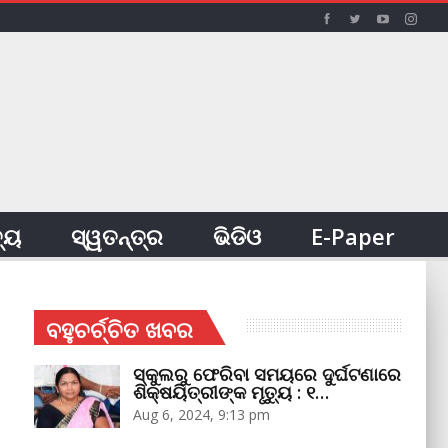
ତ୍ୟ
ସ୍ୱତନ୍ତ୍ର
ଭିଡିଓ
E-Paper
ବହୁଚର୍ଚ୍ଚିତ ଖବର
ସ୍କୁଲରୁ ଫେରିବା ସମୟରେ ଦୁର୍ଘଟଣାରେ
ଶିକ୍ଷୟିତ୍ରୀଙ୍କ ମୃତ୍ୟୁ : ୧…
Aug 6, 2024, 9:13 pm