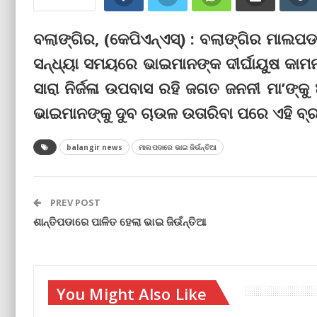
ବଲାଙ୍ଗିର, (କେପିଏନ୍‌ଏସ୍‌) : ବଲାଙ୍ଗିର ମାଲ
ସନ୍ଧ୍ୟା ସମୟରେ ଭାଇମାନଙ୍କ ଦୀର୍ଘାୟୁଷ କାମନା 
ସାରା ନିର୍ଜଳା ଉପବାସ ରହି ଜଗତ ଜନନୀ ମା’ଙ୍କ
ଭାଇମାନଙ୍କୁ ଦୁବ ଚାଉଳ ଉତାରିବା ପରେ ଏହି ବ
balangir news
ମାଲପଡାରେ ଭାଇ ଜିଉଁନ୍ତିଆ
PREV POST
ଶାନ୍ତିପଡାରେ ପାଳିତ ହେଲା ଭାଇ ଜିଉଁନ୍ତିଆ
You Might Also Like