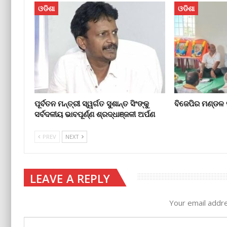
ଓଡିଶା
ଓଡିଶା
ପୂର୍ବତନ ମନ୍ତ୍ରୀ ସ୍ୱର୍ଗତ ସୁଶାନ୍ତ ସିଂଙ୍କୁ
ବିଜେପିର ମଣ୍ଡଳ
ସର୍ବଦଳୀୟ ଭାବପୂର୍ଣ୍ଣ ଶ୍ରଦ୍ଧାଞ୍ଜଳୀ ଅର୍ପଣ
PREV
NEXT
LEAVE A REPLY
Your email addre