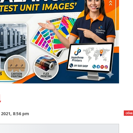
ଆ
2021, 8:56 pm
ଓଡିଶା