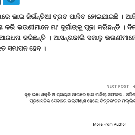
ପଡାରେ ଭାଇ ଜିଉଁନ୍ତିଆ ବ୍ରତ ପାଳିତ ହୋଇଯାଇଛି । ଆଜ
କରି ଭଉଣୀମାନେ ମା’ ଦୁର୍ଗାଙ୍କୁ ପୂଜା କରିଛନ୍ତି । ଦି
ୁ ଆରଧନା କରିଛନ୍ତି । ଆସନ୍ତାକାଲି ସକାଳୁ ଭଉଣୀମାନ
୍ରତ ସମାପନ ହେବ ।
NEXT POST
ଦୃଢ଼ ଇଛା ଶକ୍ତି ଓ ପ୍ରୟାସ ଆଗରେ ହାର ମାନିଲା ସଫଳତା : ଓଡିଶ
ପ୍ରଶାସନିକ ସେବାରେ ଉତ୍ତୀଣ୍ଣ ହେଲେ ଚିତ୍ତରଂଜନ ମଲ୍ଲି
More From Author