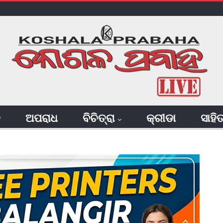
ି
ଅପରାଧ
ବିଚିତ୍ରା
କ୍ରୀଡା
ସାହି