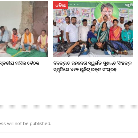
ଓଡିଶା
 ସ୍ତରୀୟ ମାସିକ ବୈଠକ
ଦିବଙ୍ଗତ ଜନନେତା ସ୍ୱର୍ଗତ ସୁଶାନ୍ତ ସିଂହଙ୍କ
ସ୍ମୃତିରେ ୪୧୭ ୟୁନିଟ୍ ରକ୍ତ ସଂଗ୍ରହ
ss will not be published.