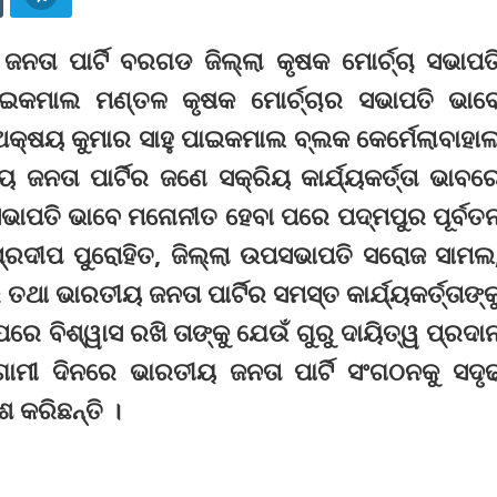
ନତା ପାର୍ଟି ବରଗଡ ଜିଲ୍ଲା କୃଷକ ମୋର୍ଚ୍ଚା ସଭାପତ
ପାଇକମାଲ ମଣ୍ତଳ କୃଷକ ମୋର୍ଚ୍ଚାର ସଭାପତି ଭାବ
 ଅକ୍ଷୟ କୁମାର ସାହୁ ପାଇକମାଲ ବ୍ଲକ କେର୍ମେଲାବାହା
 ଜନତା ପାର୍ଟିର ଜଣେ ସକ୍ରିୟ କାର୍ଯ୍ୟକର୍ତ୍ତା ଭାବର
 ସଭାପତି ଭାବେ ମନୋନୀତ ହେବା ପରେ ପଦ୍ମପୁର ପୂର୍ବତ
 ପ୍ରଦୀପ ପୁରୋହିତ, ଜିଲ୍ଲା ଉପସଭାପତି ସରୋଜ ସାମଲ
 ତଥା ଭାରତୀୟ ଜନତା ପାର୍ଟିର ସମସ୍ତ କାର୍ଯ୍ୟକର୍ତ୍ତାଙ୍କ
ଉପରେ ବିଶ୍ୱାସ ରଖି ତାଙ୍କୁ ଯେଉଁ ଗୁରୁ ଦାୟିତ୍ୱ ପ୍ରଦା
ଗାମୀ ଦିନରେ ଭାରତୀୟ ଜନତା ପାର୍ଟି ସଂଗଠନକୁ ସଦୃ
 କରିଛନ୍ତି ।