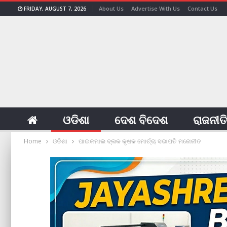
About Us
Advertise With Us
Contact Us
FRIDAY, AUGUST 7, 2026
ଓଡିଶା
ଦେଶ ବିଦେଶ
ରାଜନୀତ
Home
ଓଡିଶା
ପାଇକମାଲ ବ୍ଲକ କୃଷକ ମୋର୍ଚ୍ଚା ସଭାପତି ମନୋନୀତ