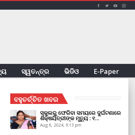
ତ୍ୟ
ସ୍ୱତନ୍ତ୍ର
ଭିଡିଓ
E-Paper
ବହୁଚର୍ଚ୍ଚିତ ଖବର
ସ୍କୁଲରୁ ଫେରିବା ସମୟରେ ଦୁର୍ଘଟଣାରେ
ଶିକ୍ଷୟିତ୍ରୀଙ୍କ ମୃତ୍ୟୁ : ୧…
Aug 6, 2024, 9:13 pm