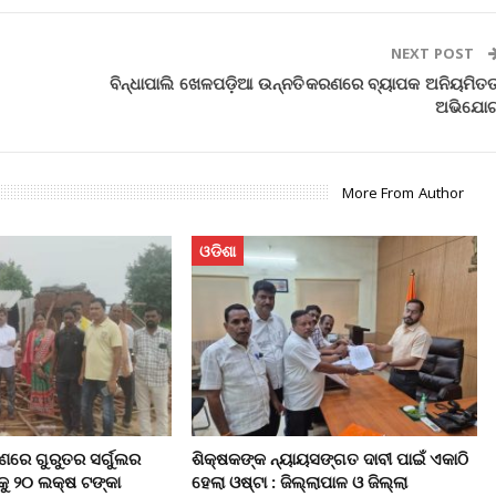
NEXT POST
ବିନ୍ଧାପାଲି ଖେଳପଡ଼ିଆ ଉନ୍ନତିକରଣରେ ବ୍ୟାପକ ଅନିୟମିତତ
ଅଭିଯୋ
More From Author
ଓଡିଶା
ରେ ଗୁରୁତର ସର୍ଗୁଲର
ଶିକ୍ଷକଙ୍କ ନ୍ୟାୟସଙ୍ଗତ ଦାବୀ ପାଇଁ ଏକାଠି
କୁ ୨୦ ଲକ୍ଷ ଟଙ୍କା
ହେଲା ଓଷ୍ଟା : ଜିଲ୍ଲାପାଳ ଓ ଜିଲ୍ଲା