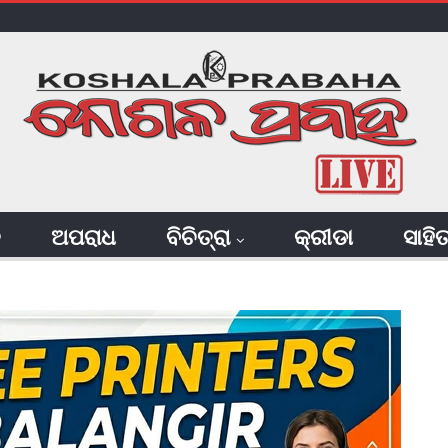
ି
ଅପରାଧ
ବିଚିତ୍ରା
କ୍ରୀଡା
ସାହି