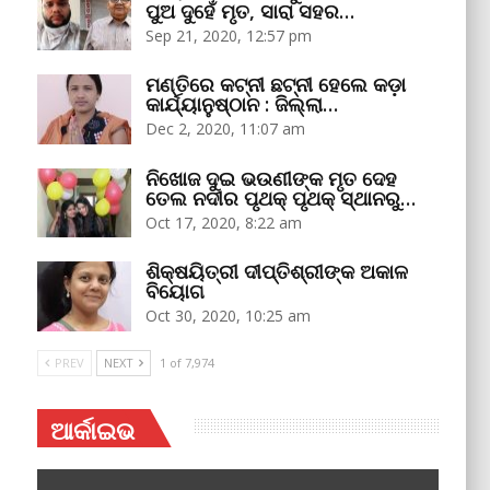
ପୁଅ ଦୁହେଁ ମୃତ, ସାରା ସହର…
Sep 21, 2020, 12:57 pm
ମଣ୍ତିରେ କଟ୍‌ନୀ ଛଟ୍‌ନୀ ହେଲେ କଡ଼ା
କାର୍ଯ୍ୟାନୁଷ୍ଠାନ : ଜିଲ୍ଲା…
Dec 2, 2020, 11:07 am
ନିଖୋଜ ଦୁଇ ଭଉଣୀଙ୍କ ମୃତ ଦେହ
ତେଲ ନଦୀର ପୃଥକ୍‌ ପୃଥକ୍‌ ସ୍ଥାନରୁ…
Oct 17, 2020, 8:22 am
ଶିକ୍ଷୟିତ୍ରୀ ଦୀପ୍ତିଶ୍ରୀଙ୍କ ଅକାଳ
ବିୟୋଗ
Oct 30, 2020, 10:25 am
PREV
NEXT
1 of 7,974
ଆର୍କାଇଭ