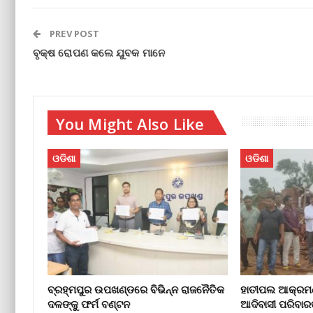
PREV POST
ବୃକ୍ଷ ରୋପଣ କଲେ ଯୁବକ ମାନେ
You Might Also Like
ଓଡିଶା
ଓଡିଶା
ବ୍ରହ୍ମପୁର ଉପଖଣ୍ଡରେ ବିଭିନ୍ନ ରାଜନୈତିକ
ହାତୀପଲ ଆକ୍ରମଣ
ଦଳଙ୍କୁ ଫର୍ମ ବଣ୍ଟନ
ଆଦିବାସୀ ପରିବାର