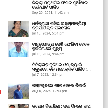
ଜିଲ୍ଲା ପ୍ରାଥମିକ ସଂଘର ନୂଆଁଖାଇ
ଭେଟଘାଟ ପାଳିତ
Sep 20, 2021, 11:42 am
ଧର୍ମପ୍ରାଣା ମହିଳା ଲକ୍ଷ୍ମୀପ୍ରିୟା
ତ୍ରିପାଠୀଙ୍କ ପରଲୋକ
Jul 15, 2024, 5:51 pm
ବାହୁଡ଼ାଯାତ୍ରା ଦେଖି ଫେରିବା ବେଳେ
ଦୁର୍ଘଟଣାରେ ମୃତ୍ୟୁ
Jul 18, 2024, 9:44 pm
ଟିଟିଲାଗଡ଼ ଜୁନିଅର ଓମ୍‌ ଭ୍ୟାଲି
ସ୍କୁଲରେ ବନ ମହୋତ୍ସବ ପାଳିତ :…
Jul 7, 2023, 12:34 pm
ପଞ୍ଚଭୂତରେ ଲୀନ ହେଲେ ନିମାଇଁ
Aug 6, 2024, 12:54 pm
କରୋନା ବିଭୀଷିକା : ଦୁଇ ଦିନରେ ବାପ