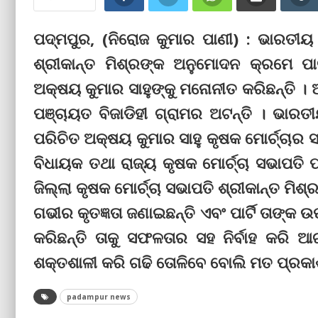
ପଦ୍ମପୁର, (ନିରୋଜ କୁମାର ପାଣୀ) : ଭାରତୀୟ ଜ
ଶ୍ରୀକାନ୍ତ ମିଶ୍ରଙ୍କ ଅନୁମୋଦନ କ୍ରମେ 
ଅକ୍ଷୟ କୁମାର ସାହୁଙ୍କୁ ମନୋନୀତ କରିଛନ୍ତି ।
ପଞ୍ଚାୟତ ବିଜାଡିହୀ ଗ୍ରାମର ଅଟନ୍ତି । ଭାରତୀୟ
ପରିଚିତ ଅକ୍ଷୟ କୁମାର ସାହୁ କୃଷକ ମୋର୍ଚ୍ଚାର
ବିଧାୟକ ତଥା ରାଜ୍ୟ କୃଷକ ମୋର୍ଚ୍ଚା ସଭାପତି
ଜିଲ୍ଲା କୃଷକ ମୋର୍ଚ୍ଚା ସଭାପତି ଶ୍ରୀକାନ୍ତ ମିଶ୍ର
ଗଭୀର କୃତଜ୍ଞତା ଜଣାଇଛନ୍ତି ଏବଂ ପାର୍ଟି ତାଙ୍କ 
କରିଛନ୍ତି ତାକୁ ସଫଳତାର ସହ ନିର୍ବାହ କରି ଆ
ଶକ୍ତଶାଳୀ କରି ଗଢି ତୋଳିବେ ବୋଲି ମତ ପ୍ରକାଶ
padampur news