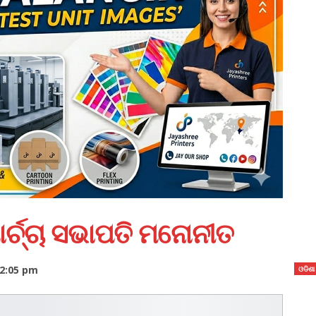
୍ଚ୍ଚା ସଭାପତି ମନୋନୀତ
12:05 pm
ଓଡିଶା