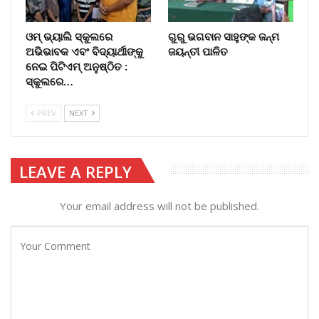
ଓମ୍‌ ଭ୍ୟାଲି ସ୍କୁଲରେ
ଗୁରୁ ଭଗବାନ ସାହୁଙ୍କ ଜନ୍ମ
ଅଭିଭାବକ ଏବଂ ବିଦ୍ୟାର୍ଥୀଙ୍କୁ
ଜୟନ୍ତୀ ପାଳିତ
ନେଇ ପିଟିଏମ୍‌ ଅନୁଷ୍ଠିତ :
ସ୍କୁଲରେ…
PREV
NEXT
LEAVE A REPLY
Your email address will not be published.