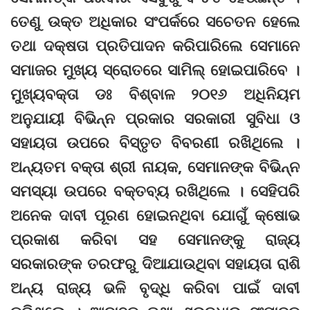
ତେଣୁ ଉକ୍ତ ଅଧିକାର ସଂପର୍କରେ ସଚେତନ ହେଲେ
ତଥା ଦକ୍ଷତା ପ୍ରତିପାଦନ କରିପାରିଲେ ସେମାନେ
ସମାଜର ମୁଖ୍ୟ ସ୍ରୋତରେ ସାମିଲ୍ ହୋଇପାରିବେ ।
ମୁଖ୍ୟବକ୍ତା ଡଃ ବିଶ୍ବାଳ ୨୦୧୬ ଅଧିନିୟମ
ଅନୁଯାୟୀ ବିଭିନ୍ନ ପ୍ରକାର ସରକାରୀ ସୁବିଧା ଓ
ସହାୟତା ଉପରେ ବିସ୍ତୃତ ବିବରଣୀ ରଖିଥିଲେ ।
ଅନ୍ୟତମ ବକ୍ତା ଶ୍ରୀ ନାୟକ, ସେମାନଙ୍କ ବିଭିନ୍ନ
ସମସ୍ୟା ଉପରେ ବକ୍ତବ୍ୟ ରଖିଥିଲେ । ସେହିପରି
ଅନେକ ଦାବୀ ପୂରଣ ହୋଇନଥିବା ଯୋଗୁଁ କ୍ଷୋଭ
ପ୍ରକାଶ କରିବା ସହ ସେମାନଙ୍କୁ ରାଜ୍ୟ
ସରକାରଙ୍କ ତରଫରୁ ଦିଆଯାଉଥିବା ସହାୟତା ରାଶି
ଅନ୍ୟ ରାଜ୍ୟ ଭଳି ବୃଦ୍ଧି କରିବା ପାଇଁ ଦାବୀ