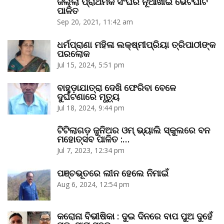
ଜିଲ୍ଲା ପ୍ରାଥମିକ ସଂଘର ନୂଆଁଖାଇ ଭେଟଘାଟ
ପାଳିତ
Sep 20, 2021, 11:42 am
ଧର୍ମପ୍ରାଣା ମହିଳା ଲକ୍ଷ୍ମୀପ୍ରିୟା ତ୍ରିପାଠୀଙ୍କ
ପରଲୋକ
Jul 15, 2024, 5:51 pm
ବାହୁଡ଼ାଯାତ୍ରା ଦେଖି ଫେରିବା ବେଳେ
ଦୁର୍ଘଟଣାରେ ମୃତ୍ୟୁ
Jul 18, 2024, 9:44 pm
ଟିଟିଲାଗଡ଼ ଜୁନିଅର ଓମ୍‌ ଭ୍ୟାଲି ସ୍କୁଲରେ ବନ
ମହୋତ୍ସବ ପାଳିତ :…
Jul 7, 2023, 12:34 pm
ପଞ୍ଚଭୂତରେ ଲୀନ ହେଲେ ନିମାଇଁ
Aug 6, 2024, 12:54 pm
କରୋନା ବିଭୀଷିକା : ଦୁଇ ଦିନରେ ବାପ ପୁଅ ଦୁହେଁ