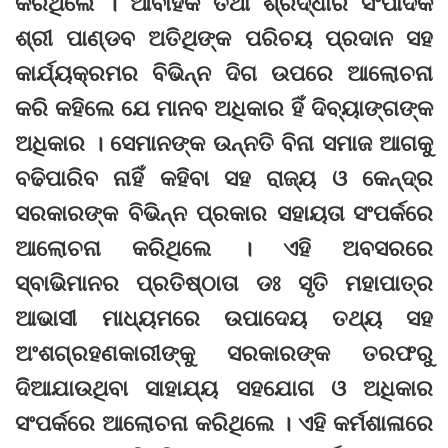
କରିଥିଲେ । ଆବାହକ ତଥା ଶ୍ରଦ୍ଧାର ସଂପାଦକ
ଶ୍ରୀ ପାଣ୍ଡବ ଅତିଥିଙ୍କ ପରିଚୟ ପ୍ରଦାନ ସହ
କାର୍ଯ୍ୟକ୍ରମର ବିଭିନ୍ନ ଦିଗ ଉପରେ ଆଲୋଚନା
କରି କହିଲେ ଯେ ମାନବ ଅଧିକାର ହିଁ ଦିବ୍ୟାଙ୍ଗଙ୍କ
ଅଧିକାର । ସେମାନଙ୍କ ଉନ୍ନତି ବିନା ସମାଜ ଆଗକୁ
ବଢିପାରିବ ନାହିଁ କହିବା ସହ ରାଜ୍ୟ ଓ କେନ୍ଦ୍ର
ସରକାରଙ୍କ ବିଭିନ୍ନ ପ୍ରକାର ସହାୟତା ସଂପର୍କରେ
ଆଲୋଚନା କରିଥିଲେ । ଏହି ଅବସରରେ
ସ୍ବାଭିମାନର ପ୍ରତିଷ୍ଠାତା ଡଃ ସୃତି ମହାପାତ୍ର
ଆଭାସୀ ମାଧ୍ୟମରେ ଉପାଦେୟ ତଥ୍ୟ ସହ
ଅଂଶଗ୍ରହଣକାରୀଙ୍କୁ ସରକାରଙ୍କ ତରଫରୁ
ଦିଆଯାଉଥିବା ସାହାଯ୍ୟ ସହଯୋଗ ଓ ଅଧିକାର
ସଂପର୍କରେ ଆଲୋଚନା କରିଥିଲେ । ଏହି କର୍ମଶାଳାରେ