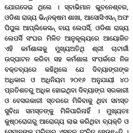
ଯୋଗଦେଇ ଥିଲେ । ସ୍ବାଭିମାନ ଭୁବନେଶ୍ବର,
ଓଡିଶା ରାଜ୍ୟ ଭିନ୍ନକ୍ଷମ ଶାଖା, ଆସୋସିଏସନ୍ ଅଫ
ପିପୁଲ ଆପ୍ଲିକେସନ୍ ବାୟ ଲେପର୍ସି, ଓଡିଶା ରାଜ୍ୟ
ଲେପର୍ସି ସଂଘର ମିଳିତ ଆନୁକୂଲ୍ୟରେ ଆୟୋଜିତ
ଏହି କର୍ମଶାଳାକୁ ମୁଖ୍ୟଅତିଥି ଶ୍ରୀ ଚାଟାର୍ଜୀ
ଉଦ୍‌ଘାଟନ କରିବା ସହ କର୍ମଶାଳା ସଂପର୍କରେ ନିଜ
ବକ୍ତବ୍ୟରେ କହିଥିଲେ ଯେ ଦିବ୍ୟାଙ୍ଗଙ୍କ
ଅଧିକାର ଓ ଅଧିନିୟମ ୨୦୧୬ ଅନୁଯାୟୀ ୪୦
ପ୍ରତିଶତରୁ ଅଧିକ ହୋଇଥିବା ଦିବ୍ୟାଙ୍ଗ ସରକାରୀ
ଓ ବେସରକାରୀ ସ୍ତରରେ ମିଳିବାକୁ ଥିବା ସମସ୍ତ
ସୁବିଧା ସମସ୍ତଙ୍କୁ ମିଳିପାରିନାହିଁ । ମୁଖ୍ୟତଃ
କୁଷ୍ଠରୋଗରୁ ଆରୋଗ୍ୟ ଲାଭ କରିଥିବା ବ୍ୟକ୍ତି ଓ
ସେମାନଙ୍କ ପରିବାର ଏସବୁରୁ ବଂଚିତ ହେଉଛନ୍ତି ।