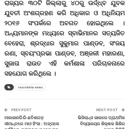
ରାଜ୍ୟର ୩୦ଟି ଜିଲ୍ଲାରୁ ୪୦ରୁ ଉର୍ଦ୍ଧ୍ବ ଯୁବକ
ଯୁବତୀ ଅଂଶଗ୍ରହଣ କରି ଅଧିକାର ଓ ଅଧିନିୟମ
୨୦୧୬ ସଂପର୍କରେ ଅବଗତ ହୋଇଥିଲେ ।
ଅନ୍ୟମାନଙ୍କ ମଧ୍ୟରେ ସ୍ବାଭିମାନର ସତ୍ୟଜିତ
ବେହେରା, ଶ୍ରଦ୍ଧାର ସୁକୁମାର ପାଣ୍ଡବ, ସଂଜୟ
ରଣା, ସ୍ବୟଂପ୍ରଭା ପାଣ୍ଡବ, ଅଞ୍ଜଳୀ ମହାରଣା,
ସୁଜାତା ରାଉତ ଏହି କର୍ମଶାଳା ପରିଚାଳନାରେ
ସହଯୋଗ କରିଥିଲେ ।
rourakela news
PREV POST
NEXT POST
ମାଲକାନଗିରି-ଛତିଶଗଡ଼
ଭିଜିଲାନ୍ସ ଜାଲରେ ପ୍ରାଥମିକ
ସୀମାନ୍ତରେ ମାଓ ହିଂସା : ଅଳ୍ପକେ
ବିଦ୍ୟାଳୟର ଶିକ୍ଷକ ଶିଶିର