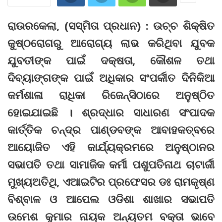
ରାଉରକେଲା, (ସସ୍ମିତା ପ୍ରଧାନ) : ଉଚ୍ଚ ଶିକ୍ଷିତ
କୁଷ୍ଠରୋଗରୁ ଆରୋଗ୍ୟ ଲାଭ କରିଥିବା ଯୁବକ
ଯୁବତୀଙ୍କ ପାଇଁ ଦକ୍ଷତା, କୌଶଳ ତଥା
ଦିବ୍ୟାଙ୍ଗଙ୍କ ପାଇଁ ଅଧିକାର ସଂପର୍କୀତ ଦିନିକିଆ
କର୍ମଶାଳା ରାଧିକା ରିଜେନ୍ସିଠାରେ ଅନୁଷ୍ଠିତ
ହୋଇଯାଇଛି । ଶ୍ରଦ୍ଧାର ସାଧାରଣ ସଂପାଦକ
କାର୍ତ୍ତିକ ଚନ୍ଦ୍ର ପାଣ୍ଡବଙ୍କ ଆବାହକତ୍ବରେ
ଆୟୋଜିତ ଏହି କାର୍ଯ୍ୟକ୍ରମରେ ଅନୁଷ୍ଠାନର
ସଭାପତି ତଥା ସାମାଜିକ କର୍ମୀ ପଶୁପତିନାଥ ଚାଟାର୍ଜୀ
ମୁଖ୍ୟଅତିଥି, ଏଆଇଟିର ପ୍ରଫେସର ଡଃ ରାମକୃଷ୍ଣ
ବିଶ୍ବାଳ ଓ ଆପେଲ ଓଡିଶା ଶାଖାର ସଭାପତି
ଉମେଶ କୁମାର ନାୟକ ଅନ୍ୟତମ ବକ୍ତା ଭାବେ