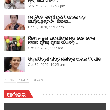
ମୃତ, ସାରା ସହର…
Sep 21, 2020, 12:57 pm
ମଣ୍ତିରେ କଟ୍‌ନୀ ଛଟ୍‌ନୀ ହେଲେ କଡ଼ା
କାର୍ଯ୍ୟାନୁଷ୍ଠାନ : ଜିଲ୍ଲା…
Dec 2, 2020, 11:07 am
ନିଖୋଜ ଦୁଇ ଭଉଣୀଙ୍କ ମୃତ ଦେହ ତେଲ
ନଦୀର ପୃଥକ୍‌ ପୃଥକ୍‌ ସ୍ଥାନରୁ…
Oct 17, 2020, 8:22 am
ଶିକ୍ଷୟିତ୍ରୀ ଦୀପ୍ତିଶ୍ରୀଙ୍କ ଅକାଳ ବିୟୋଗ
Oct 30, 2020, 10:25 am
PREV
NEXT
1 of 7,976
ଆର୍କାଇଭ