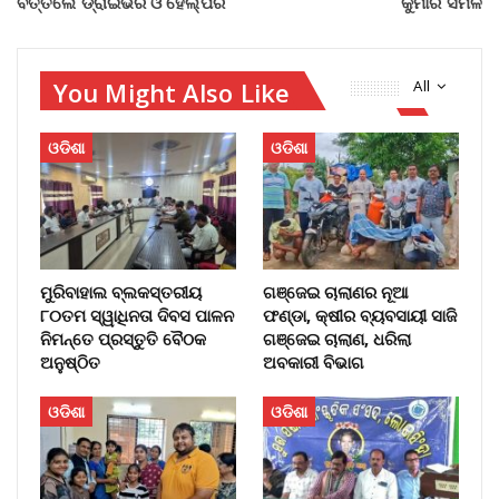
ବର୍ତ୍ତିଲେ ଡ୍ରାଇଭର ଓ ହେଲ୍‌ପର
କୁମାର ସିମିଳି
You Might Also Like
All
ଓଡିଶା
ଓଡିଶା
ମୁରିବାହାଲ ବ୍ଲକସ୍ତରୀୟ
ଗଞ୍ଜେଇ ଚାଲାଣର ନୂଆ
୮୦ତମ ସ୍ୱାଧିନତା ଦିବସ ପାଳନ
ଫଣ୍ଡା, କ୍ଷୀର ବ୍ୟବସାୟୀ ସାଜି
ନିମନ୍ତେ ପ୍ରସ୍ତୁତି ବୈଠକ
ଗଞ୍ଜେଇ ଚାଲାଣ, ଧରିଲା
ଅନୁଷ୍ଠିତ
ଅବକାରୀ ବିଭାଗ
ଓଡିଶା
ଓଡିଶା