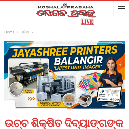
Home
ଓଡିଶା
ଉଚ୍ଚ ଶିକ୍ଷିତ ଦିବ୍ୟାଙ୍ଗଙ୍କ