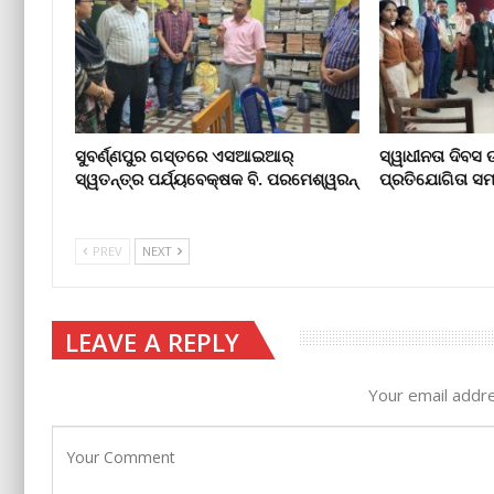
ସୁବର୍ଣ୍ଣପୁର ଗସ୍ତରେ ଏସଆଇଆର୍
ସ୍ୱାଧୀନତା ଦିବସ
ସ୍ୱତନ୍ତ୍ର ପର୍ଯ୍ୟବେକ୍ଷକ ବି. ପରମେଶ୍ୱରନ୍
ପ୍ରତିଯୋଗିତା ସମ
PREV
NEXT
LEAVE A REPLY
Your email addre