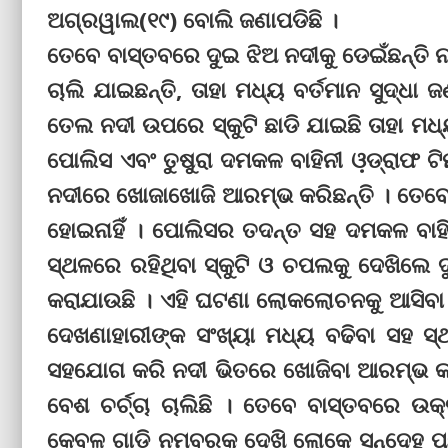
ଅଗ୍ରୱାଲ(୧୯) ବୋଲି ଜଣାପଡିଛି ।
ତେବେ ବାସ୍ତବରେ ଦୁଇ ଝିଅ ନଦୀକୁ ଡେଇଁଛନ୍ତି 
ଚାଲି ଯାଇଛନ୍ତି, ତାହା ମଧ୍ୟ ବର୍ତମାନ ସୁଦ୍ଧା ଜଣା
ତେଲ ନଦୀ ଉପରେ ସ୍କୁଟି ଛାଡି ଯାଇଛି ତାହା ମଧ୍
ପୋଲିସ ଏବଂ ତୁଷୁରା ଦମକଳ ବାହିନୀ ଓ଼ଡ୍ରାଫ 
ନଦୀରେ ଖୋଜାଖୋଜି ଆରମ୍ଭ କରିଛନ୍ତି । ତେବେ 
ହୋଇନାହିଁ । ପୋଲିସର ତଦନ୍ତ ସହ ଦମକଳ ବାହି
ସ୍ଥଳରେ ରହିଥିବା ସ୍କୁଟି ଓ ଚପଲକୁ ଦେଖିଲେ ଦ
କରାଯାଉଛି । ଏହି ଘଟଣା ଲୋକଲୋଚନକୁ ଆସିବା
ଦେଖଣାହାରୀଙ୍କ ସଂଖ୍ୟା ମଧ୍ୟ ବଢିବା ସହ ସ
ସହଯୋଗ କରି ନଦୀ ଭିତରେ ଖୋଜିବା ଆରମ୍ଭ କର
ବେଶ ଚର୍ଚ୍ଚା ଚାଲିଛି । ତେବେ ବାସ୍ତବରେ ଉକ୍
କେବଳ ଗାଡି ନମ୍ବରକୁ ଦେଖି ଲୋକେ ସନ୍ଦେହ ପ୍