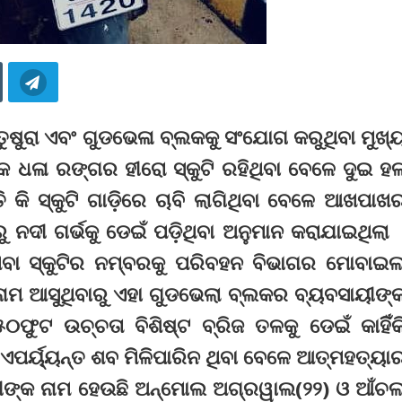
ଲା ତୁଷୁରା ଏବଂ ଗୁଡଭେଳା ବ୍ଲକକୁ ସଂଯୋଗ କରୁଥିବା ମୁଖ୍
କ ଧଳା ରଙ୍ଗର ହୀରୋ ସ୍କୁଟି ରହିଥିବା ବେଳେ ଦୁଇ ହ
 କି ସ୍କୁଟି ଗାଡ଼ିରେ ଚାବି ଲାଗିଥିବା ବେଳେ ଆଖପାଖ
ଦୀ ଗର୍ଭକୁ ଡେଇଁ ପଡ଼ିଥିବା ଅନୁମାନ କରାଯାଇଥିଲା 
ବା ସ୍କୁଟିର ନମ୍ବରକୁ ପରିବହନ ବିଭାଗର ମୋବାଇ
ମ ଆସୁଥିବାରୁ ଏହା ଗୁଡଭେଲା ବ୍ଲକର ବ୍ୟବସାୟୀଙ୍
ଫୁଟ ଉଚ୍ଚତା ବିଶିଷ୍ଟ ବ୍ରିଜ ତଳକୁ ଡେଇଁ କାହିିଁକ
। ଏପର୍ୟ୍ୟନ୍ତ ଶବ ମିଳିପାରିନ ଥିବା ବେଳେ ଆତ୍ମହତ୍ୟା
ତୀଙ୍କ ନାମ ହେଉଛି ଅନ୍‌ମୋଲ ଅଗ୍ରୱାଲ(୨୨) ଓ ଆଁଚ