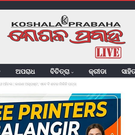
ି
ଅପରାଧ
ବିଚିତ୍ରା
କ୍ରୀଡା
ସାହି
 ଆଁଚଲ : କାରଣ ଅସ୍ପଷ୍ଟ, ଏବେ ବି ଶବର ମିଳିନି ପତ୍ତା