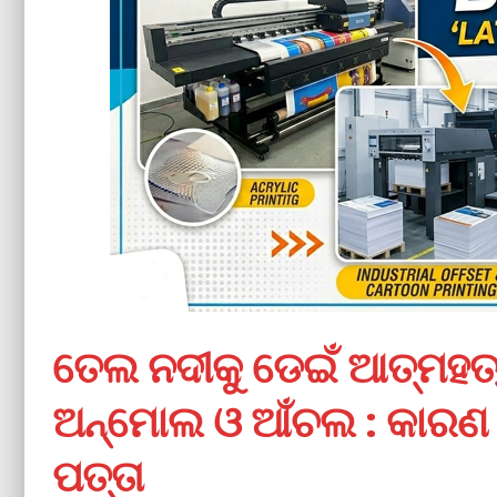
ତେଲ ନଦୀକୁ ଡେଇଁ ଆତ୍ମହତ୍
ଅନ୍‌ମୋଲ ଓ ଆଁଚଲ : କାରଣ ଅ
ପତ୍ତା