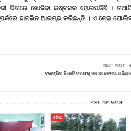
 ନଦୀ ଭିତରେ ଖୋଜିବା କଷ୍ଟକର ହୋଇପଡିଛି । ତଥାପ
୍ପର୍କରେ ଛାନଭିନ ଆରମ୍ଭ କରିଛନ୍ତି । ଏ ନେଇ ପୋଲି
NEXT POST
ବଲାଙ୍ଗିର ବିଜେଡି ତରଫରୁ ଜନ ସଚେତନତା ଅଭିଯା
More From Author
ଓଡିଶା