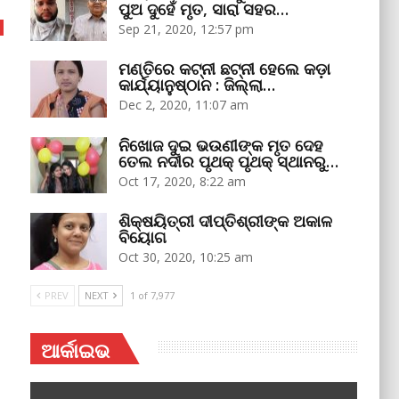
ପୁଅ ଦୁହେଁ ମୃତ, ସାରା ସହର…
Sep 21, 2020, 12:57 pm
ମଣ୍ତିରେ କଟ୍‌ନୀ ଛଟ୍‌ନୀ ହେଲେ କଡ଼ା
କାର୍ଯ୍ୟାନୁଷ୍ଠାନ : ଜିଲ୍ଲା…
Dec 2, 2020, 11:07 am
ନିଖୋଜ ଦୁଇ ଭଉଣୀଙ୍କ ମୃତ ଦେହ
ତେଲ ନଦୀର ପୃଥକ୍‌ ପୃଥକ୍‌ ସ୍ଥାନରୁ…
Oct 17, 2020, 8:22 am
ଶିକ୍ଷୟିତ୍ରୀ ଦୀପ୍ତିଶ୍ରୀଙ୍କ ଅକାଳ
ବିୟୋଗ
Oct 30, 2020, 10:25 am
PREV
NEXT
1 of 7,977
ଆର୍କାଇଭ