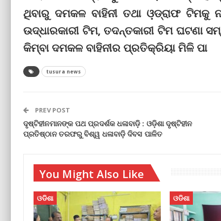
ଥିବାରୁ ଦମକଳ ବାହିନୀ ତଥା ଓ଼ଡ୍ରାଫ ଟିମକୁ
ଉଦ୍ଧାରକାରୀ ଟିମ, ତଦନ୍ତକାରୀ ଟିମ ଘଟଣା ସମ
କିମ୍ବା ଦମକଳ ବାହିନୀର ପ୍ରତିକ୍ରିୟା ମିଳି ପା
tusura news
PREV POST
ଦୃଷ୍ଟିହୀନମାନଙ୍କ ପଥ ପ୍ରଦର୍ଶକ ଧଳାବାଡ଼ି : ଓଡ଼ିଶା ଦୃଷ୍ଟିହୀନ
ପ୍ରତିଷ୍ଠାନ ତରଫରୁ ବିଶ୍ୱ ଧଳାବାଡ଼ି ଦିବସ ପାଳିତ
You Might Also Like
ଓଡିଶା
ଓଡିଶା