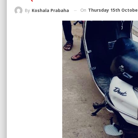
On
Thursday 15th October
By
Koshala Prabaha