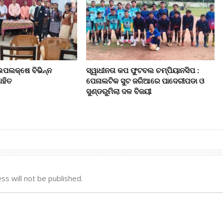
 ଉପଲକ୍ଷେ ବିଭିନ୍ନ
ସ୍ୱାଧୀନତା କପ ଫୁଟବଲ ଚମ୍ପିୟାନସିପ :
ାହିତ
ପେନାଲଟିକ ସୁଟ ଜରିଆରେ ପାଦେରୀପଡା ଓ
ସୁଣ୍ଡରୁମିଲା ଦଳ ବିଜୟୀ
ss will not be published.