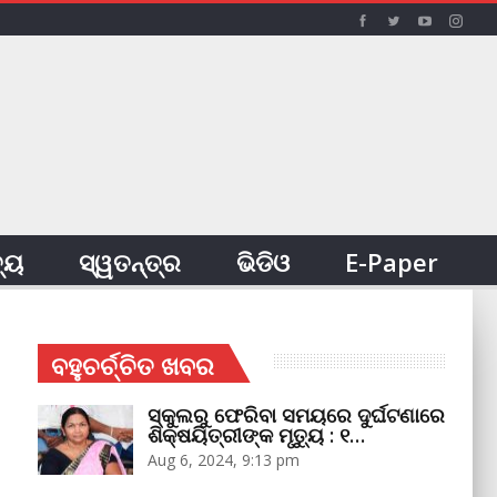
ତ୍ୟ
ସ୍ୱତନ୍ତ୍ର
ଭିଡିଓ
E-Paper
ବହୁଚର୍ଚ୍ଚିତ ଖବର
ସ୍କୁଲରୁ ଫେରିବା ସମୟରେ ଦୁର୍ଘଟଣାରେ
ଶିକ୍ଷୟିତ୍ରୀଙ୍କ ମୃତ୍ୟୁ : ୧…
Aug 6, 2024, 9:13 pm