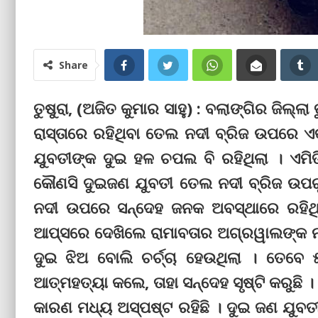
Share
ତୁଷୁରା, (ଅଜିତ କୁମାର ସାହୁ) : ବଲାଙ୍ଗିର ଜିଲ୍
ରାସ୍ତାରେ ରହିଥିବା ତେଲ ନଦୀ ବ୍ରିଜ ଉପରେ ଏ
ଯୁବତୀଙ୍କ ଦୁଇ ହଳ ଚପଲ ବି ରହିଥିଲା । ଏମିତି
କୌଣସି ଦୁଇଜଣ ଯୁବତୀ ତେଲ ନଦୀ ବ୍ରିଜ ଉପରୁ ନ
ନଦୀ ଉପରେ ସନ୍ଦେହ ଜନକ ଅବସ୍ଥାରେ ରହିଥି
ଆପ୍ସରେ ଦେଖିଲେ ରାମାବତାର ଅଗ୍ରୱାଲଙ୍କ ନା
ଦୁଇ ଝିଅ ବୋଲି ଚର୍ଚ୍ଚା ହେଉଥିଲା । ତେବେ ୫୦
ଆତ୍ମହତ୍ୟା କଲେ, ତାହା ସନ୍ଦେହ ସୃଷ୍ଟି କରୁଛି 
କାରଣ ମଧ୍ୟ ଅସ୍ପଷ୍ଟ ରହିଛି । ଦୁଇ ଜଣ ଯୁବ