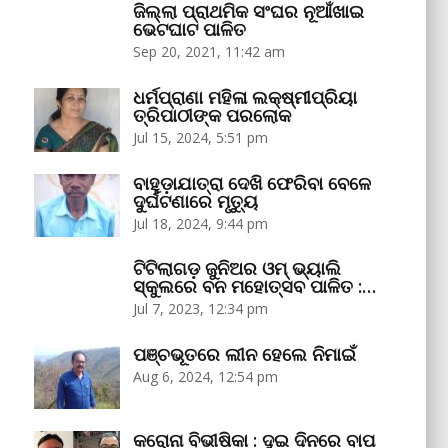
ଜିଲ୍ଲା ପ୍ରାଥମିକ ସଂଘର ନୂଆଁଖାଇ
ଭେଟଘାଟ ପାଳିତ
Sep 20, 2021, 11:42 am
ଧର୍ମପ୍ରାଣା ମହିଳା ଲକ୍ଷ୍ମୀପ୍ରିୟା
ତ୍ରିପାଠୀଙ୍କ ପରଲୋକ
Jul 15, 2024, 5:51 pm
ବାହୁଡ଼ାଯାତ୍ରା ଦେଖି ଫେରିବା ବେଳେ
ଦୁର୍ଘଟଣାରେ ମୃତ୍ୟୁ
Jul 18, 2024, 9:44 pm
ଟିଟିଲାଗଡ଼ ଜୁନିଅର ଓମ୍‌ ଭ୍ୟାଲି
ସ୍କୁଲରେ ବନ ମହୋତ୍ସବ ପାଳିତ :…
Jul 7, 2023, 12:34 pm
ପଞ୍ଚଭୂତରେ ଲୀନ ହେଲେ ନିମାଇଁ
Aug 6, 2024, 12:54 pm
କରୋନା ବିଭୀଷିକା : ଦୁଇ ଦିନରେ ବାପ