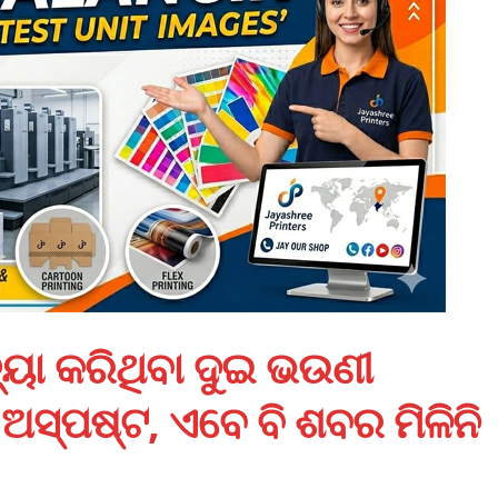
ୟା କରିଥିବା ଦୁଇ ଭଉଣୀ
ସ୍ପଷ୍ଟ, ଏବେ ବି ଶବର ମିଳିନି