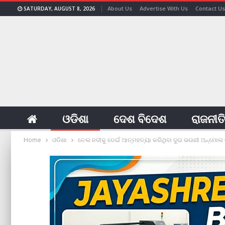
About Us
Advertise With Us
Contact Us
SATURDAY, AUGUST 8, 2026
ଓଡିଶା
ଦେଶ ବିଦେଶ
ରାଜନୀତ
Home
ଓଡିଶା
ତେଲ ନଦୀକୁ ଡେଇଁ ଆତ୍ମହତ୍ୟା କରିଥିବା ଦୁଇ ଭଉଣୀ ଅନ୍‌ମୋଲ ଓ