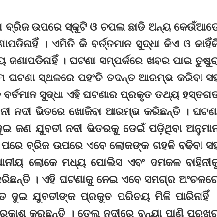
ନା ବ୍ରିଜ ଉପରେ ସ୍କୁଟି ଓ ଚପଲ ଛାଡି ଅନ୍ୟ କେଉଁଆଡ
ପଡିନାହିଁ । ଏମିତି କି ବର୍ତ୍ତମାନ ସୁଦ୍ଧା କିଏ ଓ କାହିଁକ
ୟ ଜଣାପଡିନାହିଁ । ଘଟଣା ସମ୍ପର୍କରେ ଖବର ପାଇ ତୁଷୁର
ଟିମ ଘଟଣା ସ୍ଥଳରେ ପହଂଚି ତଦନ୍ତ ଆରମ୍ଭ କରିବା ସ
ବର୍ତମାନ ସୁଦ୍ଧା ଏହି ଘଟଣାର ପ୍ରକୃତ ତଥ୍ୟ ହସ୍ତଗ
ନୀ ନଦୀ ଭିତରେ ଖୋଜିବା ଆରମ୍ଭ କରିଛନ୍ତି । ଘଟଣ
ୁଇ ଜଣ ଯୁବତୀ ନଦୀ ଭିତରକୁ ଡେଇଁ ପଡ଼ିଥିବା ଅନୁମା
 ପରେ ବ୍ରିଜ ଉପରେ ଏବେ ଲୋକଙ୍କ ଗହଳି ବଢିବା ସ
୍ଥାନୀୟ ଲୋକେ ମଧ୍ୟ ପୋଲିସ ଏବଂ ଦମକଳ ବାହିନୀକ
ିଛନ୍ତି । ଏହି ଘଟଣାକୁ ନେଇ ଏବେ ସମଗ୍ର ଅଂଚଳର
ତ ଦୁଇ ଯୁବତୀଙ୍କ ପ୍ରକୁତ ପରିଚୟ ମିଳି ପାରିନାହିଁ 
ରକାଶ କରୁଛନ୍ତି । ତେଲ ନଦୀରେ ବନ୍ୟା ପାଣି ପ୍ରଖ