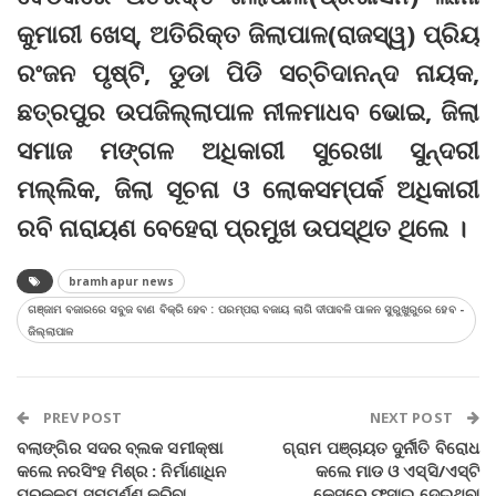
କୁମାରୀ ଖେସ୍, ଅତିରିକ୍ତ ଜିଲାପାଳ(ରାଜସ୍ୱ) ପ୍ରିୟ
ରଂଜନ ପୃଷ୍ଟି, ଡୁଡା ପିଡି ସଚ୍ଚିଦାନନ୍ଦ ନାୟକ,
ଛତ୍ରପୁର ଉପଜିଲ୍ଲାପାଳ ନୀଳମାଧବ ଭୋଇ, ଜିଲା
ସମାଜ ମଙ୍ଗଳ ଅଧିକାରୀ ସୁରେଖା ସୁନ୍ଦରୀ
ମଲ୍ଲିକ, ଜିଲା ସୂଚନା ଓ ଲୋକସମ୍ପର୍କ ଅଧିକାରୀ
ରବି ନାରାୟଣ ବେହେରା ପ୍ରମୁଖ ଉପସ୍ଥିତ ଥିଲେ ।
bramhapur news
ଗଞ୍ଜାମ ବଜାରରେ ସବୁଜ ବାଣ ବିକ୍ରି ହେବ : ପରମ୍ପରା ବଜାୟ ଲାଗି ଦୀପାବଳି ପାଳନ ସୁରୁଖୁରୁରେ ହେବ -
ଜିଲ୍ଲାପାଳ
PREV POST
NEXT POST
ବଲାଙ୍ଗିର ସଦର ବ୍ଲକ ସମୀକ୍ଷା
ଗ୍ରାମ ପଞ୍ଚାୟତ ଦୁର୍ନୀତି ବିରୋଧ
କଲେ ନରସିଂହ ମିଶ୍ର : ନିର୍ମାଣାଧିନ
କଲେ ମାଡ ଓ ଏସ୍‌ସି/ଏସ୍‌ଟି
ପ୍ରକଳ୍ପ ସମ୍ପୁର୍ଣ୍ଣ କରିବା
କେସରେ ଫସାଇ ଦେଇଥିବା