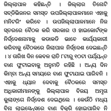
ଜିଲ୍ଲାପାଳ କହିଛନ୍ତି । ଜିଲ୍ଲାର ତିନୋଟି
ସବ୍‌ଡିଭିଜନର ସମସ୍ତ ଉପଜିଲ୍ଲାପାଳମାନେ ଏହାକୁ
ମନିଟରିଂ କରିବେ । ଉପଜିଲ୍ଲାପାଳମାନେ ନିଜ
ସ୍ତରରେ ବୈଠକ କରି ସରକାର ଓ ହାଇକୋର୍ଟଙ୍କ
ନିର୍ଦ୍ଦେଶନାମାକୁ କଡାକଡି ଭାବେ କାର୍ଯ୍ୟକାରୀ
କରିବାକୁ ବୈଠକରେ ଜିଲାପାଳ ନିର୍ଦ୍ଦେଶ ଦେଇଛନ୍ତି
। ୪ ତାରିଖ ଦିନ କେବଳ ରାତି ୮ଟାରୁ ୧୦ଟା ପର୍ଯ୍ୟନ୍ତ
ବାଣ ଫୁଟାଇବାକୁ ଅନୁମତି ରହିଛି । ଅନ୍ୟ ଦିନ
କିମ୍ବା ଅନ୍ୟ ସମୟରେ ବାଣ ଫୁଟାଯାଇ ପାରିବନି ।
ଏହାକୁ ଧ୍ୟାନ ଦେବାକୁ ବୈଠକରେ ସମସ୍ତ
ଅଧିକାରୀମାନଙ୍କୁ ଜିଲ୍ଲାପାଳ ବିଜୟ ଅମୃତା
କୁଲାଙ୍ଗେ ନିର୍ଦ୍ଦେଶ ଦେଇଥିଲେ । କେଉଁଠି ମଧ୍ୟ
ବିନା ଲାଇସେନ୍ସରେ ବାଣ ବିକ୍ରି ହୋଇପାରିବ ନି