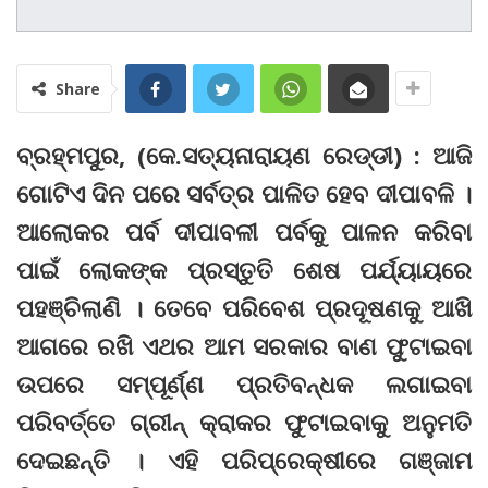
Share
ବ୍ରହ୍ମପୁର, (କେ.ସତ୍ୟନାରାୟଣ ରେଡ୍ଡୀ) : ଆଜି
ଗୋଟିଏ ଦିନ ପରେ ସର୍ବତ୍ର ପାଳିତ ହେବ ଦୀପାବଳି ।
ଆଲୋକର ପର୍ବ ଦୀପାବଳୀ ପର୍ବକୁ ପାଳନ କରିବା
ପାଇଁ ଲୋକଙ୍କ ପ୍ରସ୍ତୁତି ଶେଷ ପର୍ଯ୍ୟାୟରେ
ପହଞ୍ଚିଲାଣି । ତେବେ ପରିବେଶ ପ୍ରଦୂଷଣକୁ ଆଖି
ଆଗରେ ରଖି ଏଥର ଆମ ସରକାର ବାଣ ଫୁଟାଇବା
ଉପରେ ସମ୍ପୂର୍ଣ୍ଣ ପ୍ରତିବନ୍ଧକ ଲଗାଇବା
ପରିବର୍ତ୍ତେ ଗ୍ରୀନ୍ କ୍ରାକର ଫୁଟାଇବାକୁ ଅନୁମତି
ଦେଇଛନ୍ତି । ଏହି ପରିପ୍ରେକ୍ଷୀରେ ଗଞ୍ଜାମ