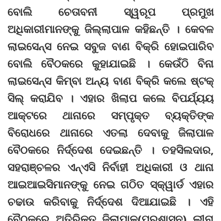
ବୋଲି ଚେତାବନୀ ସ୍ୱରୂପ ପ୍ରମୁଖ
ଅଧିକାରୀମାନଙ୍କୁ ଜିଲ୍ଲାପାଳ କହିଛନ୍ତି । କେବଳ
ଲାଇସେନ୍ସ ନେଇ ସବୁଜ ବାଣ ବିକ୍ରି ହୋଇପାରିବ
ବୋଲି ବୈଠକରେ କୁହାଯାଇଛି । କେଉଁଠି ବିନା
ଲାଇସେନ୍ସ କିମ୍ବା ଅନ୍ୟ ବାଣ ବିକ୍ରି କଲେ ଷ୍ଟକ୍
ସିଲ୍ କରାଯିବ । ଏହାର ଖିଲାପ କଲେ ବିପର୍ଯ୍ୟୟ
ଆକ୍ଟରେ ଥାନାରେ ସମ୍ପୃକ୍ତ ବ୍ୟକ୍ତିଙ୍କ
ବିରୋଧରେ ଥାନାରେ ଏତଲା ଦେବାକୁ ଜିଲାପାଳ
ବୈଠକରେ ନିର୍ଦ୍ଦେଶ ଦେଇଛନ୍ତି । ତହସିଲଦାର,
ସହରାଞ୍ଚଳର ଏନ୍‌ଏସି ନିର୍ବାହୀ ଅଧିକାରୀ ଓ ଥାନା
ଆଇଆଇସିମାନଙ୍କୁ ନେଇ ଗଠିତ ସ୍କ୍ୱାର୍ଡ ଏହାର
ଚଢାଉ କରିବାକୁ ନିର୍ଦ୍ଦେଶ ଦିଆଯାଇଛି । ଏହି
ବୈଠକରେ ଅତିରିକ୍ତ ଜିଲାପାଳ(ପ୍ରଶାସନ) ଲୀନା