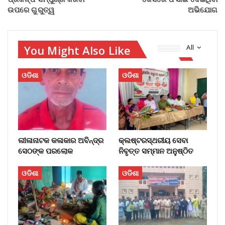
ଉପରେ ଗୁରୁତ୍ୱ
ଅଭିଯୋଗ
You Might Also Like
All
ଓଡିଶା
ଓଡିଶା
ଲୀଳାନାଟକ କଳାକାର ଅବିନ୍ଦ୍ର
କ୍ଲଷ୍ଟରସ୍ଥରୀୟ ସେବା
ସେଠଙ୍କ ପରଲୋକ
ନିବୃତ୍ତ ସମ୍ମାନ ଅନୁଷ୍ଠିତ
ଓଡିଶା
ଓଡିଶା