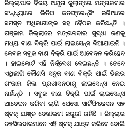
ଜିଲ୍ଲାପାଳ ବିଜୟ ଅମୃତା କୁଲାଙ୍ଗେ ମଙ୍ଗଳବାର
ସଂନ୍ଧ୍ୟାରେ ଭିଡିଓ କନଫ୍ରେନ୍ସିଂ ଜରିଆରେ
ସମସ୍ତ ଅଧିକାରୀଙ୍କ ସହ ବୈଠକ କରିଛନ୍ତି ।
ଗଞ୍ଜାମ ଜିଲ୍ଲାରେ ମଙ୍ଗଳବାର ସୁଦ୍ଧା ଜଣକୁ
ମଧ୍ୟ ବାଣ ବିକ୍ରି ପାଇଁ ଲାଇସେନ୍ସ ଦିଆଯାଇନି ।
କେବଳ ସବୁଜ ବାଣ ବିକ୍ରି ପାଇଁ ଆବେଦନ କରିହେବ
। ହାଇକୋର୍ଟ ଏହି ନିର୍ଦ୍ଦେଶ ଦେଇଛନ୍ତି । ତେବେ
ଏଥିଲାଗି କୌଣସି ସବୁଜ ବାଣ ବିକ୍ରି ପାଇଁ ଡିଲର
ଗଂଜାମ ଜିଲା ପ୍ରଶାସନଠାରୁ ଲାଇସେନ୍ସ ନେଇ
ନାହାଁନ୍ତି । ସବୁଜ ବାଣ ବିକ୍ରି ପାଇଁ ଲାଇସେନ୍ସ
ଆବେଦନ କରିବା ଲାଗି ପେସୋ ସାର୍ଟିଫିକେସନ ସହ
ଷ୍ଟକ୍ ଯାଞ୍ଚ ଦେଖାଇବା ଜରୁରୀ ରହିଛି । ଜିଲ୍ଲାର
ତହସିଲଦାରମାନେ ଏହି ଷ୍ଟକ୍ ଯାଞ୍ଚ କରିବେ ବୋଲି