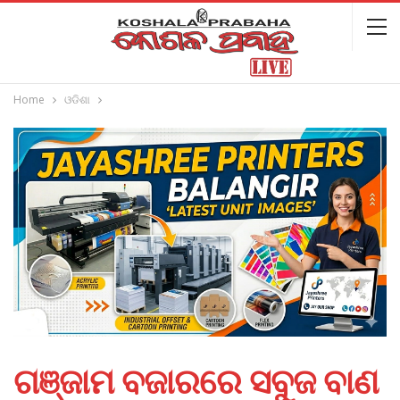
Home
ଓଡିଶା
ଗଞ୍ଜାମ ବଜାରରେ ସବୁଜ ବାଣ