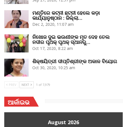
ମଣ୍ତିରେ କଟ୍‌ନୀ ଛଟ୍‌ନୀ ହେଲେ କଡ଼ା
କାର୍ଯ୍ୟାନୁଷ୍ଠାନ : ଜିଲ୍ଲା…
Dec 2, 2020, 11:07 am
ନିଖୋଜ ଦୁଇ ଭଉଣୀଙ୍କ ମୃତ ଦେହ ତେଲ
ନଦୀର ପୃଥକ୍‌ ପୃଥକ୍‌ ସ୍ଥାନରୁ…
Oct 17, 2020, 8:22 am
ଶିକ୍ଷୟିତ୍ରୀ ଦୀପ୍ତିଶ୍ରୀଙ୍କ ଅକାଳ ବିୟୋଗ
Oct 30, 2020, 10:25 am
PREV
NEXT
1 of 7,979
ଆର୍କାଇଭ
August 2026