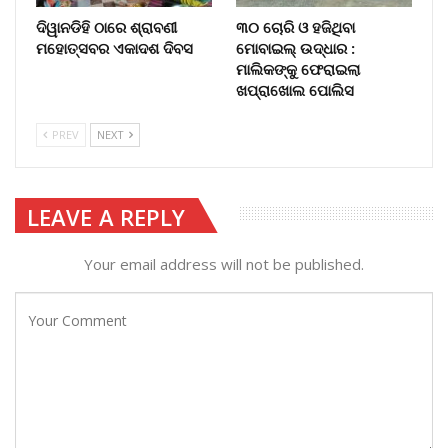
ଦିୱାନଡିହି ଠାରେ ଶ୍ରାବଣୀ
୩୦ ଚୋରି ଓ ହଜିଥିବା
ମହୋତ୍ସବର ଏକାଦଶ ଦିବସ
ମୋବାଇଲ୍‌ ଉଦ୍ଧାର :
ମାଲିକଙ୍କୁ ଫେରାଇଲା
ଖପ୍ରାଖୋଲ ପୋଲିସ
PREV
NEXT
LEAVE A REPLY
Your email address will not be published.