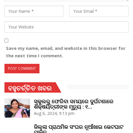
Save my name, email, and website in this browser for
the next time I comment.
ବହୁଚର୍ଚ୍ଚିତ ଖବର
ସ୍କୁଲରୁ ଫେରିବା ସମୟରେ ଦୁର୍ଘଟଣାରେ
ଶିକ୍ଷୟିତ୍ରୀଙ୍କ ମୃତ୍ୟୁ : ୧…
Aug 6, 2024, 9:13 pm
ଜିଲ୍ଲା ପ୍ରାଥମିକ ସଂଘର ନୂଆଁଖାଇ ଭେଟଘାଟ
ପାଳିତ