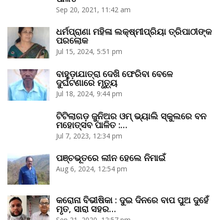
Sep 20, 2021, 11:42 am
ଧର୍ମପ୍ରାଣା ମହିଳା ଲକ୍ଷ୍ମୀପ୍ରିୟା ତ୍ରିପାଠୀଙ୍କ
ପରଲୋକ
Jul 15, 2024, 5:51 pm
ବାହୁଡ଼ାଯାତ୍ରା ଦେଖି ଫେରିବା ବେଳେ
ଦୁର୍ଘଟଣାରେ ମୃତ୍ୟୁ
Jul 18, 2024, 9:44 pm
ଟିଟିଲାଗଡ଼ ଜୁନିଅର ଓମ୍‌ ଭ୍ୟାଲି ସ୍କୁଲରେ ବନ
ମହୋତ୍ସବ ପାଳିତ :…
Jul 7, 2023, 12:34 pm
ପଞ୍ଚଭୂତରେ ଲୀନ ହେଲେ ନିମାଇଁ
Aug 6, 2024, 12:54 pm
କରୋନା ବିଭୀଷିକା : ଦୁଇ ଦିନରେ ବାପ ପୁଅ ଦୁହେଁ
ମୃତ, ସାରା ସହର…
Sep 21, 2020, 12:57 pm