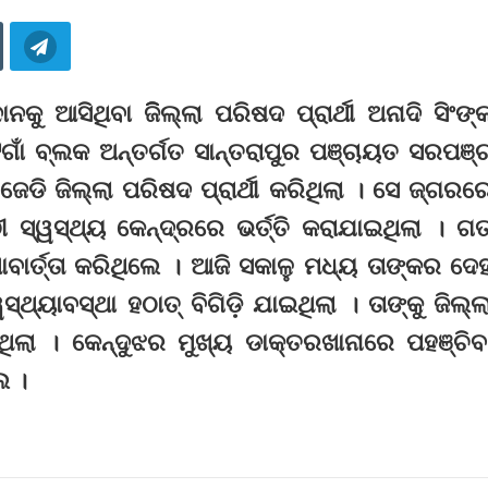
ନକୁ ଆସିଥିବା ଜିିଲ୍ଲା ପରିଷଦ ପ୍ରାର୍ଥୀ ଅନାଦି ସିଂଙ୍
ଟଗାଁ ବ୍ଲକ ଅନ୍ତର୍ଗତ ସାନ୍ତରାପୁର ପଞ୍ଚାୟତ ସରପଞ୍
ିଜେଡି ଜିଲ୍ଲା ପରିଷଦ ପ୍ରାର୍ଥୀ କରିଥିଲା । ସେ ଜ୍ଗରର
ୀ ସ୍ୱସ୍ଥ୍ୟ କେନ୍ଦ୍ରରେ ଭର୍ତ୍ତି କରାଯାଇଥିଲା । ଗ
ବାର୍ତ୍ତା କରିଥିଲେ । ଆଜି ସକାଳୁ ମଧ୍ୟ ତାଙ୍କର ଦେ
ସ୍ଥ୍ୟାବସ୍ଥା ହଠାତ୍‌ ବିଗିଡ଼ି ଯାଇଥିଲା । ତାଙ୍କୁ ଜିଲ୍ଲ
ଥିଲା । କେନ୍ଦୁଝର ମୁଖ୍ୟ ଡାକ୍ତରଖାନାରେ ପହଞ୍ଚିବ
େ ।