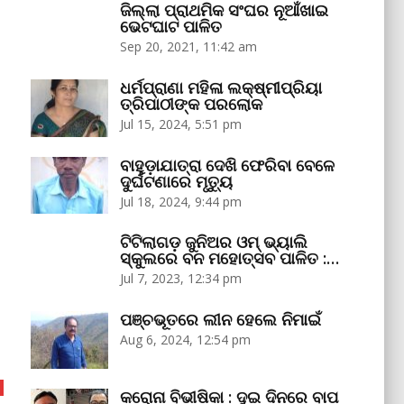
ଜିଲ୍ଲା ପ୍ରାଥମିକ ସଂଘର ନୂଆଁଖାଇ
ଭେଟଘାଟ ପାଳିତ
Sep 20, 2021, 11:42 am
ଧର୍ମପ୍ରାଣା ମହିଳା ଲକ୍ଷ୍ମୀପ୍ରିୟା
ତ୍ରିପାଠୀଙ୍କ ପରଲୋକ
Jul 15, 2024, 5:51 pm
ବାହୁଡ଼ାଯାତ୍ରା ଦେଖି ଫେରିବା ବେଳେ
ଦୁର୍ଘଟଣାରେ ମୃତ୍ୟୁ
Jul 18, 2024, 9:44 pm
ଟିଟିଲାଗଡ଼ ଜୁନିଅର ଓମ୍‌ ଭ୍ୟାଲି
ସ୍କୁଲରେ ବନ ମହୋତ୍ସବ ପାଳିତ :…
Jul 7, 2023, 12:34 pm
ପଞ୍ଚଭୂତରେ ଲୀନ ହେଲେ ନିମାଇଁ
Aug 6, 2024, 12:54 pm
କରୋନା ବିଭୀଷିକା : ଦୁଇ ଦିନରେ ବାପ