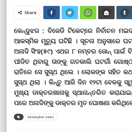
Share
କେନ୍ଦୁଝର : ବିଜେଡି ଟିକେଟ୍‌ରେ ନିର୍ବାଚନ ମଇଦା
ଆକସ୍ମିକ ମୃତ୍ୟୁ ଘଟିଛି । ସୂଚନା ଅନୁସାରେ ଘ
ଅନାଦି ସିଂହ(୫୯) ଏଥର ୮ ନମ୍ବର ଜୋନ୍‌ ପାଇଁ ବ
ପୀଡିତ ଥିବାରୁ ତାଙ୍କୁ ଗତକାଲି ଘଟଗାଁ ଗୋଷ୍ଠ
ରାତିରେ ସେ ସୁସ୍ଥ ଥିଲେ । ଲୋକଙ୍କ ସହିତ କଥା
ସୁସ୍ଥ ଥିଲା । କିନ୍ତୁ ଆଜି ଦିନ ୧୨ଟା ବେଳକୁ ସ୍ୱ
ମୁଖ୍ୟ ଡାକ୍ତରଖାନାକୁ ସ୍ଥାନାନ୍ତରିତ କରାଯାଇ
ପରେ ଅନାଦିଙ୍କୁ ଡାକ୍ତର ମୃତ ଘୋଷଣା କରିଥିଲ
kendujhar news