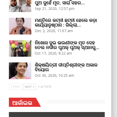
ପୁଅ ଦୁହେଁ ମୃତ, ସାରା ସହର…
Sep 21, 2020, 12:57 pm
ମଣ୍ତିରେ କଟ୍‌ନୀ ଛଟ୍‌ନୀ ହେଲେ କଡ଼ା
କାର୍ଯ୍ୟାନୁଷ୍ଠାନ : ଜିଲ୍ଲା…
Dec 2, 2020, 11:07 am
ନିଖୋଜ ଦୁଇ ଭଉଣୀଙ୍କ ମୃତ ଦେହ
ତେଲ ନଦୀର ପୃଥକ୍‌ ପୃଥକ୍‌ ସ୍ଥାନରୁ…
Oct 17, 2020, 8:22 am
ଶିକ୍ଷୟିତ୍ରୀ ଦୀପ୍ତିଶ୍ରୀଙ୍କ ଅକାଳ
ବିୟୋଗ
Oct 30, 2020, 10:25 am
PREV
NEXT
1 of 7,973
ଆର୍କାଇଭ