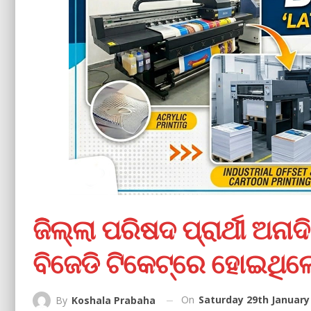
ଜିିଲ୍ଲା ପରିଷଦ ପ୍ରାର୍ଥୀ ଅନାଦ
ବିଜେଡି ଟିକେଟ୍‌ରେ ହୋଇଥିଲେ 
On
Saturday 29th January
By
Koshala Prabaha