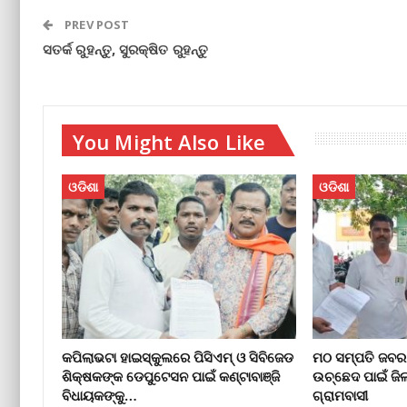
PREV POST
ସତର୍କ ରୁହନ୍ତୁ, ସୁରକ୍ଷିତ ରୁହନ୍ତୁ
You Might Also Like
ଓଡିଶା
ଓଡିଶା
କପିଲାଭଟା ହାଇସ୍କୁଲରେ ପିସିଏମ୍ ଓ ସିବିଜେଡ
ମଠ ସମ୍ପତି ଜବର
ଶିକ୍ଷକଙ୍କ ଡେପୁଟେସନ ପାଇଁ କଣ୍ଟାବାଞ୍ଜି
ଉଚ୍ଛେଦ ପାଇଁ ଜି
ବିଧାୟକଙ୍କୁ…
ଗ୍ରାମବାସୀ