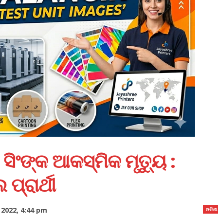
ି ସିଂଙ୍କ ଆକସ୍ମିକ ମୃତ୍ୟୁ :
ପ୍ରାର୍ଥୀ
 2022, 4:44 pm
ଓଡିଶା