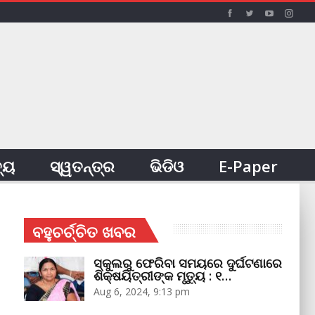
ତ୍ୟ
ସ୍ୱତନ୍ତ୍ର
ଭିଡିଓ
E-Paper
ବହୁଚର୍ଚ୍ଚିତ ଖବର
ସ୍କୁଲରୁ ଫେରିବା ସମୟରେ ଦୁର୍ଘଟଣାରେ
ଶିକ୍ଷୟିତ୍ରୀଙ୍କ ମୃତ୍ୟୁ : ୧…
Aug 6, 2024, 9:13 pm