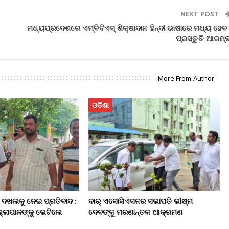
NEXT POST
ମଧ୍ୟପ୍ରଦେଶରେ ଏମ୍‌ବିବିଏସ୍‌ ଶିକ୍ଷାଦାନ ହିନ୍ଦୀ ଭାଷାରେ ମଧ୍ୟ ହେବ 
ପ୍ରସ୍ତୁତି ଆରମ୍
More From Author
ଓଡିଶା
 ଦଖଲକୁ ନେଇ ପ୍ରତିବାଦ :
ବାର୍‌ ଏସୋସିଏସନର ସଭାପତି ଭୀଷ୍ମ
ଲ୍ଲାପାଳଙ୍କୁ ଭେଟିଲେ
ଦେବଙ୍କୁ ମରଣାନ୍ତକ ଆକ୍ରମଣ