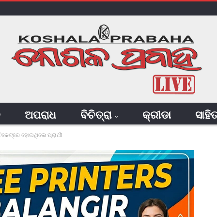
ି
ଅପରାଧ
ବିଚିତ୍ରା
କ୍ରୀଡା
ସାହି
ଟିକେଟ୍‌ରେ ହୋଇଥିଲେ ପ୍ରାର୍ଥୀ