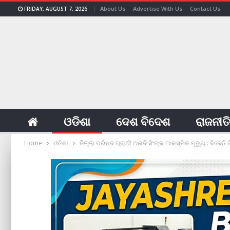
About Us
Advertise With Us
Contact Us
FRIDAY, AUGUST 7, 2026
ଓଡିଶା
ଦେଶ ବିଦେଶ
ରାଜନୀତ
Home
ଓଡିଶା
ଜିିଲ୍ଲା ପରିଷଦ ପ୍ରାର୍ଥୀ ଅନାଦି ସିଂଙ୍କ ଆକସ୍ମିକ ମୃତ୍ୟୁ : ବିଜେଡି 