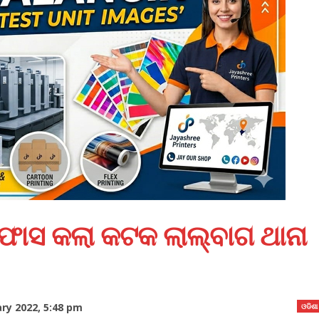
୍ଦାଫାସ କଲା କଟକ ଲାଲ୍‌ବାଗ ଥାନା
ry 2022, 5:48 pm
ଓଡିଶା