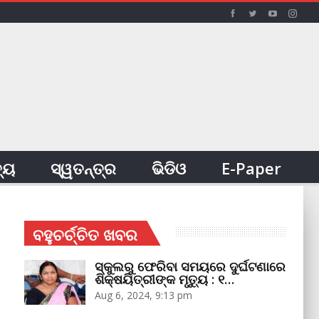
ତ୍ୟ
ସ୍ୱତନ୍ତ୍ର
ଭିଡିଓ
E-Paper
ବହୁଚର୍ଚ୍ଚିତ ଖବର
ସ୍କୁଲରୁ ଫେରିବା ସମୟରେ ଦୁର୍ଘଟଣାରେ
ଶିକ୍ଷୟିତ୍ରୀଙ୍କ ମୃତ୍ୟୁ : ୧…
Aug 6, 2024, 9:13 pm