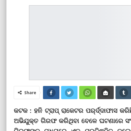
Share
କଟକ : ହନି ଟ୍ରାପ୍‌ ରାକେଟର ପର୍‌ର୍ଦ୍ଦାଫାସ 
ଅଭିଯୁକ୍ତ ଗିରଫ କରିଥିବା ବେଳେ ଘଟଣାରେ ସଂପ
ଗିରଫଙ୍କ ମଧ୍ୟରେ ଏକ ପ୍ରତିଷ୍ଠିତ କଲେଜ