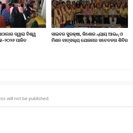
ାଗାର ଦ୍ୱାରା ବିଶ୍ୱ
ସାଇବର ସୁରକ୍ଷା, କିଶୋର ନ୍ୟାୟ ଆଇନ୍ ଓ
ାହ–୨୦୨୬ ପାଳିତ
ମିଶନ ବାତ୍ସଲ୍ୟ ଯୋଜନାର ସଚେତନତା ଶିବିର
ss will not be published.