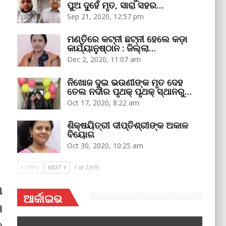
ପୁଅ ଦୁହେଁ ମୃତ, ସାରା ସହର…
Sep 21, 2020, 12:57 pm
ମଣ୍ତିରେ କଟ୍‌ନୀ ଛଟ୍‌ନୀ ହେଲେ କଡ଼ା
କାର୍ଯ୍ୟାନୁଷ୍ଠାନ : ଜିଲ୍ଲା…
Dec 2, 2020, 11:07 am
ନିଖୋଜ ଦୁଇ ଭଉଣୀଙ୍କ ମୃତ ଦେହ
ତେଲ ନଦୀର ପୃଥକ୍‌ ପୃଥକ୍‌ ସ୍ଥାନରୁ…
Oct 17, 2020, 8:22 am
ଶିକ୍ଷୟିତ୍ରୀ ଦୀପ୍ତିଶ୍ରୀଙ୍କ ଅକାଳ
ବିୟୋଗ
Oct 30, 2020, 10:25 am
PREV
NEXT
1 of 7,975
୩
ଆର୍କାଇଭ
।
େ