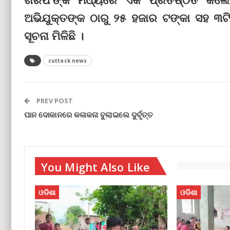
ଅଭିଯୁକ୍ତଙ୍କ ଠାରୁ ୨୫ ହଜାର ଟଙ୍କା ସହ ୩ଟି
ସୂଚନା ମିଳିଛି ।
cuttack news
PREV POST
ପାନ ଦୋକାନରେ କଳାକନା ବୁଲାଇଲେ ଦୁର୍ବୃତ୍ତ
You Might Also Like
ଓଡିଶା
ଓଡିଶା