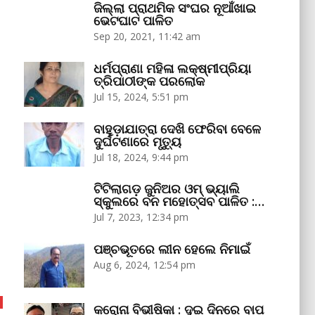
ଜିଲ୍ଲା ପ୍ରାଥମିକ ସଂଘର ନୂଆଁଖାଇ
ଭେଟଘାଟ ପାଳିତ
Sep 20, 2021, 11:42 am
ଧର୍ମପ୍ରାଣା ମହିଳା ଲକ୍ଷ୍ମୀପ୍ରିୟା
ତ୍ରିପାଠୀଙ୍କ ପରଲୋକ
Jul 15, 2024, 5:51 pm
ବାହୁଡ଼ାଯାତ୍ରା ଦେଖି ଫେରିବା ବେଳେ
ଦୁର୍ଘଟଣାରେ ମୃତ୍ୟୁ
Jul 18, 2024, 9:44 pm
ଟିଟିଲାଗଡ଼ ଜୁନିଅର ଓମ୍‌ ଭ୍ୟାଲି
ସ୍କୁଲରେ ବନ ମହୋତ୍ସବ ପାଳିତ :…
Jul 7, 2023, 12:34 pm
ପଞ୍ଚଭୂତରେ ଲୀନ ହେଲେ ନିମାଇଁ
Aug 6, 2024, 12:54 pm
କରୋନା ବିଭୀଷିକା : ଦୁଇ ଦିନରେ ବାପ