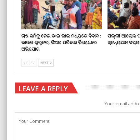
ଚାଷ ଜମିକୁ ନେଇ ଭାଇ ଭାଇ ମଧ୍ୟରେ ବିବାଦ :
ପଲ୍ଲୀ ଆଲୋକ ପାଠ
ଭାଉଜ ଗୁରୁତର, ଦିଅର ପରିବାର ବିରୋଧରେ
ସ୍ତନ୍ୟପାନ ସପ୍ତ
ଅଭିଯୋଗ
PREV
NEXT
LEAVE A REPLY
Your email addre