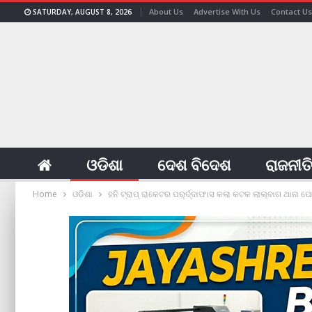
About Us
Advertise With Us
Contact Us
SATURDAY, AUGUST 8, 2026
ଓଡିଶା
ଦେଶ ବିଦେଶ
ରାଜନୀତ
Home
ଓଡିଶା
ହନି ଟ୍ରାପ୍‌ ରାକେଟର ପର୍‌ର୍ଦ୍ଦାଫାସ କଲା କଟକ ଲାଲ୍‌ବାଗ ଥାନା ପ