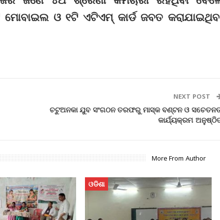
 ମୋବାଇଲ ଓ ୧ଟି ଏଟିଏମ୍‌ କାର୍ଡ ଜବତ କରାଯାଇଥିବ
NEXT POST
ଚଟୁଅନକା ଯୁବ ସଂଗଠନ ତରଫରୁ ମାସ୍କ ବଣ୍ଟନ ଓ ସଚେତନତ
କାର୍ଯ୍ୟକ୍ରମ ଅନୁଷ୍ଠି
More From Author
ଓଡିଶା