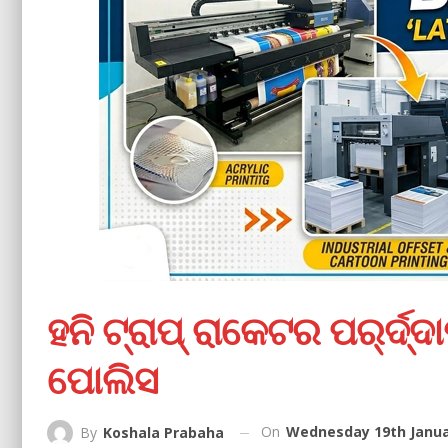
ହନି ଟ୍ରାପ୍‌ ରାକେଟର ପର୍‌ର୍ଦ
ପୋଲିସ
On
Wednesday 19th Janua
By
Koshala Prabaha