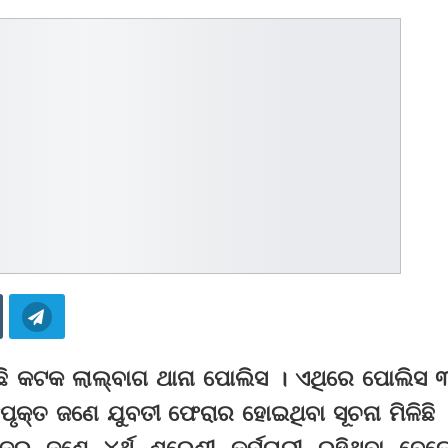
କରିଛି କଟକ ଲାଲ୍‌ବାଗ ଥାନା ପୋଲିସ । ଏଥିରେ ପୋଲିସ 
ୃକ୍ତ ଜଣେ ଯୁବତୀ ଫେରାର ହୋଇଥିବା ସୂଚନା ମିଳିଛି 
ର ଜଣେ ୪ର୍ଥ ଶ୍ରେଣୀ କର୍ମଚାରୀ ରହିଥିବା ବେଳ