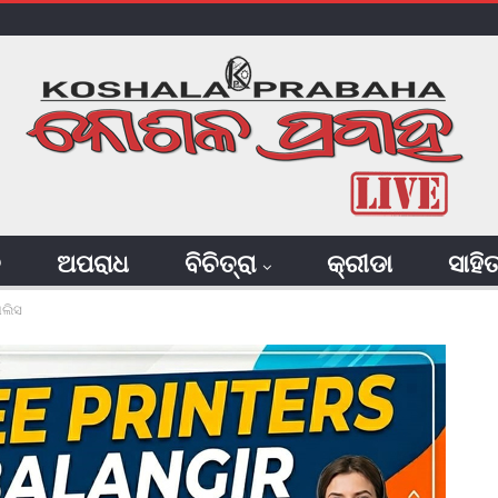
ି
ଅପରାଧ
ବିଚିତ୍ରା
କ୍ରୀଡା
ସାହି
ୋଲିସ