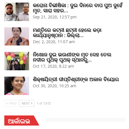
କରୋନା ବିଭୀଷିକା : ଦୁଇ ଦିନରେ ବାପ ପୁଅ ଦୁହେଁ
ମୃତ, ସାରା ସହର…
Sep 21, 2020, 12:57 pm
ମଣ୍ତିରେ କଟ୍‌ନୀ ଛଟ୍‌ନୀ ହେଲେ କଡ଼ା
କାର୍ଯ୍ୟାନୁଷ୍ଠାନ : ଜିଲ୍ଲା…
Dec 2, 2020, 11:07 am
ନିଖୋଜ ଦୁଇ ଭଉଣୀଙ୍କ ମୃତ ଦେହ ତେଲ
ନଦୀର ପୃଥକ୍‌ ପୃଥକ୍‌ ସ୍ଥାନରୁ…
Oct 17, 2020, 8:22 am
ଶିକ୍ଷୟିତ୍ରୀ ଦୀପ୍ତିଶ୍ରୀଙ୍କ ଅକାଳ ବିୟୋଗ
Oct 30, 2020, 10:25 am
PREV
NEXT
1 of 7,972
ଆର୍କାଇଭ