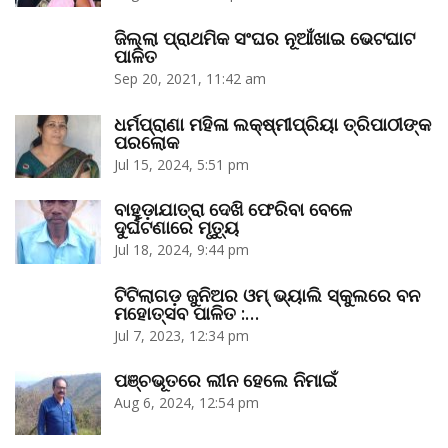
ଜିଲ୍ଲା ପ୍ରାଥମିକ ସଂଘର ନୂଆଁଖାଇ ଭେଟଘାଟ
ପାଳିତ
Sep 20, 2021, 11:42 am
ଧର୍ମପ୍ରାଣା ମହିଳା ଲକ୍ଷ୍ମୀପ୍ରିୟା ତ୍ରିପାଠୀଙ୍କ
ପରଲୋକ
Jul 15, 2024, 5:51 pm
ବାହୁଡ଼ାଯାତ୍ରା ଦେଖି ଫେରିବା ବେଳେ
ଦୁର୍ଘଟଣାରେ ମୃତ୍ୟୁ
Jul 18, 2024, 9:44 pm
ଟିଟିଲାଗଡ଼ ଜୁନିଅର ଓମ୍‌ ଭ୍ୟାଲି ସ୍କୁଲରେ ବନ
ମହୋତ୍ସବ ପାଳିତ :…
Jul 7, 2023, 12:34 pm
ପଞ୍ଚଭୂତରେ ଲୀନ ହେଲେ ନିମାଇଁ
Aug 6, 2024, 12:54 pm