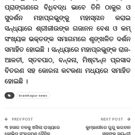
ପ୍ରାଙ୍ଗଣରେ ବିଧିବଦ୍ଧ ଭାବେ ତିନି ଠାକୁର ଓ
ସୁଦର୍ଶନ ମହାପ୍ରଭୁଙ୍କୁ ମହାସ୍ନାନ କରାଇ
ସନ୍ଧ୍ୟାରେ ଶ୍ରୀଜୀଉଙ୍କ ଗଜାନନ ବେଶ ଓ କମ୍‌
ସଂଖ୍ୟକ ଭକ୍ତଙ୍କ ସମାଗମରେ ଶୃଙ୍ଖଳିତ ଦର୍ଶନ
ସମାହିତ ହୋଇଛି । ସନ୍ଧ୍ୟାରେ ମହାପ୍ରଭୁଙ୍କ ରାଜ-
ଆଳତୀ, ସ୍ତବପାଠ, ବନ୍ଦନା, ମିଷ୍ଟାନ୍ନ ପ୍ରସାଦ
ବିତରଣ ସହ କୋରନା କଟକଣା ମଧ୍ୟରେ ସମାହିତ
ହୋଇଛି ।
bramhapur news
PREV POST
NEXT POST
୩ ହଜାର ତଳକୁ ଖସିଲା ରାଜ୍ୟରେ
କୁମ୍ଭାରୀରେ ଗୁରୁ ଭଗବାନ
କୋଭିଡ଼ ସଂକ୍ରମଣ ଦୈନିକ
ସାହୁଙ୍କ ଜୟନ୍ତୀ