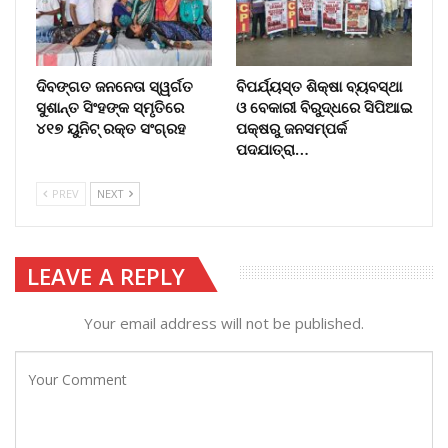
ଦିବଙ୍ଗତ ଜନନେତା ସ୍ୱର୍ଗତ
ବିପର୍ଯ୍ୟସ୍ତ ଶିକ୍ଷା ବ୍ୟବସ୍ଥା
ସୁଶାନ୍ତ ସିଂହଙ୍କ ସ୍ମୃତିରେ
ଓ ବେକାରୀ ବିରୁଦ୍ଧରେ ସିପିଆଇ
୪୧୭ ୟୁନିଟ୍ ରକ୍ତ ସଂଗ୍ରହ
ପକ୍ଷରୁ ଜନସମ୍ପର୍କ
ପଦଯାତ୍ରା…
PREV
NEXT
LEAVE A REPLY
Your email address will not be published.