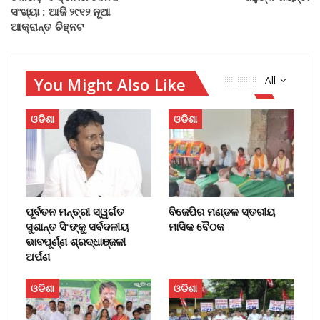
ସଂଖ୍ୟା : ଆଜି ୨୯୧୨ ନୂଆ
ଆକ୍ରାନ୍ତ ଚିହ୍ନଟ
You Might Also Like
All
ଓଡିଶା
ଓଡିଶା
ପୂର୍ବତନ ମନ୍ତ୍ରୀ ସ୍ୱର୍ଗତ
ବିଜେପିର ମଣ୍ଡଳ ସ୍ତରୀୟ
ସୁଶାନ୍ତ ସିଂଙ୍କୁ ସର୍ବଦଳୀୟ
ମାସିକ ବୈଠକ
ଭାବପୂର୍ଣ୍ଣ ଶ୍ରଦ୍ଧାଞ୍ଜଳୀ
ଅର୍ପଣ
ଓଡିଶା
ଓଡିଶା