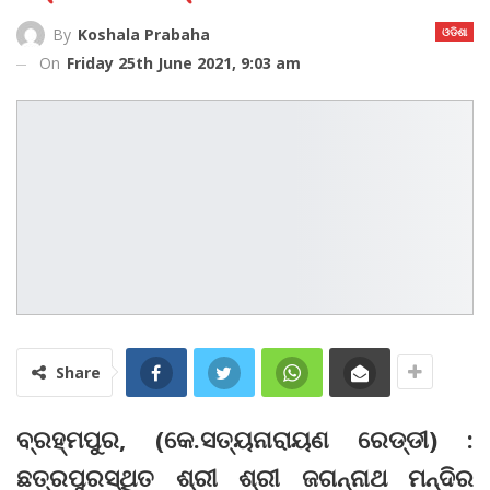
ଓଡିଶା
By
Koshala Prabaha
On
Friday 25th June 2021, 9:03 am
Share
ବ୍ରହ୍ମପୁର, (କେ.ସତ୍ୟନାରାୟଣ ରେଡ୍ଡୀ) :
ଛତ୍ରପୁରସ୍ଥିତ ଶ୍ରୀ ଶ୍ରୀ ଜଗନ୍ନାଥ ମନ୍ଦିର