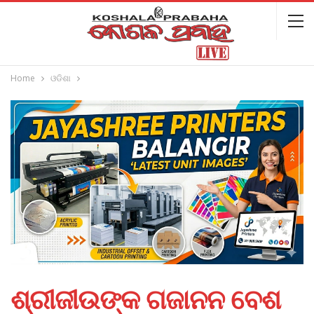
Home
ଓଡିଶା
ଶ୍ରୀଜୀଉଙ୍କ ଗଜାନନ ବେଶ