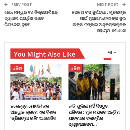
PREV POST
NEXT POST
ଜୋନ୍ ନମ୍ୱର ୧୪ ଜିଲ୍ଲାପରିଷଦ,
ସୋରୋ ବସ୍ ଦୁର୍ଘଟଣା : ମୃତକଙ୍କ
ସ୍ୱାଧୀନ ପ୍ରାର୍ଥିନୀ ଭାବେ
ପାଇଁ ମୁଖ୍ୟମନ୍ତ୍ରୀଙ୍କ ଦୁଇ
ଗିତାଦେବୀ ଦୁବେ
ଲକ୍ଷ ଟଙ୍କାର ଅନୁକମ୍ପାମୂଳକ
ସହାୟତା ଘୋଷଣା
You Might Also Like
All
ଓଡିଶା
ଓଡିଶା
ନରେନ୍ଦ୍ର ମୋଦୀଜୀଙ୍କ
​ଜାତି ଭୁଲିଲା ନାହିଁ ନିଷ୍ଠୁର
ଆହ୍ୱାନ କ୍ରମେ ଏକ ବିଶାଳ
ପରିବାର : ମୁକ ନାୟକର ଅନ୍ତିମ
‘ତ୍ରିରଙ୍ଗା ରାଲି’ ଆୟୋଜିତ
ଯାତ୍ରାରେ ବଲାଙ୍ଗିର
ସ୍ୱେଚ୍ଛାସେବୀ…