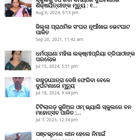
ଶିକ୍ଷୟିତ୍ରୀଙ୍କ ମୃତ୍ୟୁ : ୧…
Aug 6, 2024, 9:13 pm
ଜିଲ୍ଲା ପ୍ରାଥମିକ ସଂଘର ନୂଆଁଖାଇ ଭେଟଘାଟ
ପାଳିତ
Sep 20, 2021, 11:42 am
ଧର୍ମପ୍ରାଣା ମହିଳା ଲକ୍ଷ୍ମୀପ୍ରିୟା ତ୍ରିପାଠୀଙ୍କ
ପରଲୋକ
Jul 15, 2024, 5:51 pm
ବାହୁଡ଼ାଯାତ୍ରା ଦେଖି ଫେରିବା ବେଳେ
ଦୁର୍ଘଟଣାରେ ମୃତ୍ୟୁ
Jul 18, 2024, 9:44 pm
ଟିଟିଲାଗଡ଼ ଜୁନିଅର ଓମ୍‌ ଭ୍ୟାଲି ସ୍କୁଲରେ ବନ
ମହୋତ୍ସବ ପାଳିତ :…
Jul 7, 2023, 12:34 pm
ପଞ୍ଚଭୂତରେ ଲୀନ ହେଲେ ନିମାଇଁ