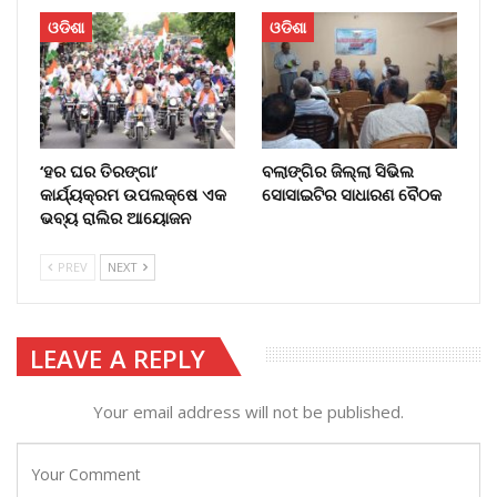
ଓଡିଶା
ଓଡିଶା
‘ହର ଘର ତିରଙ୍ଗା’
ବଲାଙ୍ଗିର ଜିଲ୍ଲା ସିଭିଲ
କାର୍ଯ୍ୟକ୍ରମ ଉପଲକ୍ଷେ ଏକ
ସୋସାଇଟିର ସାଧାରଣ ବୈଠକ
ଭବ୍ୟ ରାଲିର ଆୟୋଜନ
PREV
NEXT
LEAVE A REPLY
Your email address will not be published.