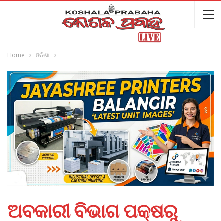
Home
ଓଡିଶା
ଅବକାରୀ ବିଭାଗ ପକ୍ଷରୁ