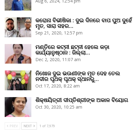
Aug 6, 2024, 12:54 pm
କରୋନା ବିଭୀଷିକା : ଦୁଇ ଦିନରେ ବାପ ପୁଅ ଦୁହେଁ
ମୃତ, ସାରା ସହର…
Sep 21, 2020, 12:57 pm
ମଣ୍ତିରେ କଟ୍‌ନୀ ଛଟ୍‌ନୀ ହେଲେ କଡ଼ା
କାର୍ଯ୍ୟାନୁଷ୍ଠାନ : ଜିଲ୍ଲା…
Dec 2, 2020, 11:07 am
ନିଖୋଜ ଦୁଇ ଭଉଣୀଙ୍କ ମୃତ ଦେହ ତେଲ
ନଦୀର ପୃଥକ୍‌ ପୃଥକ୍‌ ସ୍ଥାନରୁ…
Oct 17, 2020, 8:22 am
ଶିକ୍ଷୟିତ୍ରୀ ଦୀପ୍ତିଶ୍ରୀଙ୍କ ଅକାଳ ବିୟୋଗ
Oct 30, 2020, 10:25 am
PREV
NEXT
1 of 7,979