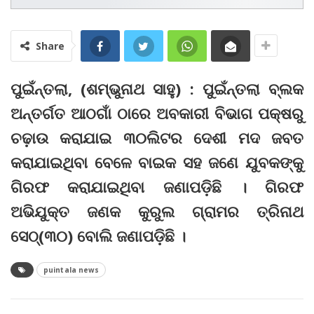
Share
ପୁଇଁନ୍ତଲା, (ଶମ୍ଭୁନାଥ ସାହୁ) : ପୁଇଁନ୍ତଲା ବ୍ଲକ
ଅନ୍ତର୍ଗତ ଆଠଗାଁ ଠାରେ ଅବକାରୀ ବିଭାଗ ପକ୍ଷରୁ
ଚଢ଼ାଉ କରାଯାଇ ୩୦ଲିଟର ଦେଶୀ ମଦ ଜବତ
କରାଯାଇଥିବା ବେଳେ ବାଇକ ସହ ଜଣେ ଯୁବକଙ୍କୁ
ଗିରଫ କରାଯାଇଥିବା ଜଣାପଡ଼ିଛି । ଗିରଫ
ଅଭିଯୁକ୍ତ ଜଣକ କୁରୁଲ ଗ୍ରାମର ତ୍ରିନାଥ
ସେଠ୍‌(୩୦) ବୋଲି ଜଣାପଡ଼ିଛି ।
puintala news