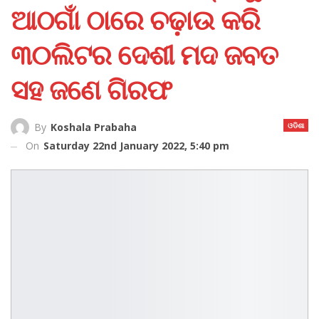
ଆଠଗାଁ ଠାରେ ଚଢ଼ାଉ କରି
୩୦ଲିଟର ଦେଶୀ ମଦ ଜବତ
ସହ ଜଣେ ଗିରଫ
ଓଡିଶା
By
Koshala Prabaha
On
Saturday 22nd January 2022, 5:40 pm