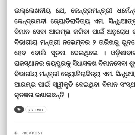
ଉଲ୍ଲେଖନୀୟ ଯେ, କେନ୍ଦ୍ରମନ୍ତ୍ରୀ ଧର୍ମେ
କେନ୍ଦ୍ରମବୀ ଜ୍ୟୋତିରାଦିତ୍ୟ ଏମ. ସିନ୍ଧିଆ
ବିମାନ ସେବା ଆରମ୍ଭ କରିବା ପାଇଁ ଅନୁରୋଧ
ବିଭାଗୀୟ ମନ୍ତ୍ରୀ ନଭେମ୍ବର ୨ ତାରିଖରୁ ଭୁ
ହେବ ବୋଲି ସୂଚନା ଦେଇଥିଲେ । ଓଡ଼ିଶାବାସୀ
ରାଜସ୍ଥାନର ଜୟପୁରକୁ ସିଧାସଳଖ ବିମାନସେବା ଶୁଭ
ବିଭାଗୀୟ ମନ୍ତ୍ରୀ ଜ୍ୟୋତିରାଦିତ୍ୟ ଏମ. ସିନ୍ଧି
ଆରମ୍ଭ ପାଇଁ ସ୍ୱୀକୃତି ଦେଇଥିବା ବିମାନ ସଂସ୍ଥ
କୃତଜ୍ଞତା ଜଣାଇଛନ୍ତି ।
pib news
PREV POST