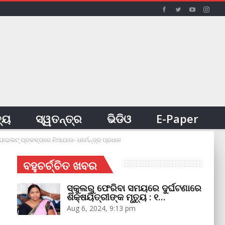
ତ୍ୟ
ସ୍ୱତନ୍ତ୍ର
ଭିଡିଓ
E-Paper
ପାଇଲଟ୍‌ ପ୍ରକଳ୍ପରେ ନିଆଯାଉ- ଧର୍ମେନ୍ଦ୍ର ପ୍ରଧାନ
ବହୁଚର୍ଚ୍ଚିତ ଖବର
ସ୍କୁଲରୁ ଫେରିବା ସମୟରେ ଦୁର୍ଘଟଣାରେ
ଶିକ୍ଷୟିତ୍ରୀଙ୍କ ମୃତ୍ୟୁ : ୧…
Aug 6, 2024, 9:13 pm