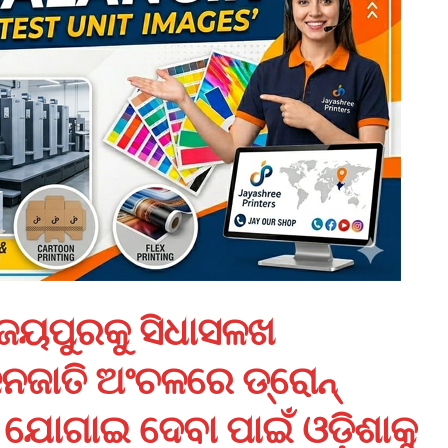
 ଜୟପୁରକୁ ସିଧାସଳଖ
ନଜାତି ଅଂଚଳରେ ଡ୍ରୋନ୍‌
ଯୋଗାଇ ଦେବା ପାଇଁ ଓଡ଼ିଶାକୁ