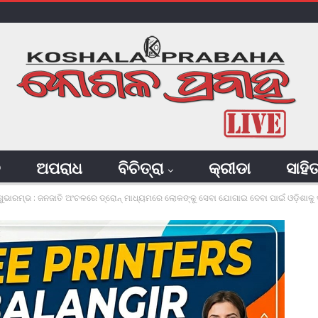
ି
ଅପରାଧ
ବିଚିତ୍ରା
କ୍ରୀଡା
ସାହି
ଭାରମ୍ଭ : ଜନଜାତି ଅଂଚଳରେ ଡ୍ରୋନ୍‌ ମାଧ୍ୟମରେ ଲୋକଙ୍କୁ ସେବା ଯୋଗାଇ ଦେବା ପାଇଁ ଓଡ଼ିଶାକୁ 