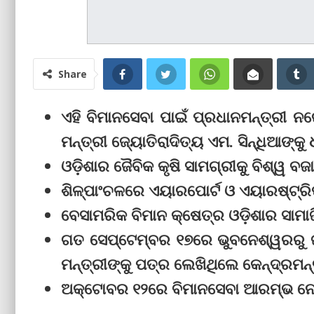
Share
ଏହି ବିମାନସେବା ପାଇଁ ପ୍ରଧାନମନ୍ତ୍ରୀ ନ
ମନ୍ତ୍ରୀ ଜ୍ୟୋତିରାଦିତ୍ୟ ଏମ. ସିନ୍ଧିଆଙ୍କ
ଓଡ଼ିଶାର ଜୈବିକ କୃଷି ସାମଗ୍ରୀକୁ ବିଶ୍ୱ 
ଶିଳ୍ପାଂଚଳରେ ଏୟାରପୋର୍ଟ ଓ ଏୟାରଷ୍ଟ୍ରିପ
ବେସାମରିକ ବିମାନ କ୍ଷେତ୍ର ଓଡ଼ିଶାର ସାମାଜ
ଗତ ସେପ୍ଟେମ୍ବର ୧୭ରେ ଭୁବନେଶ୍ୱରରୁ ଜ
ମନ୍ତ୍ରୀଙ୍କୁ ପତ୍ର ଲେଖିଥିଲେ କେନ୍ଦ୍ରମନ୍ତ
ଅକ୍ଟୋବର ୧୨ରେ ବିମାନସେବା ଆରମ୍ଭ ନେଇ 