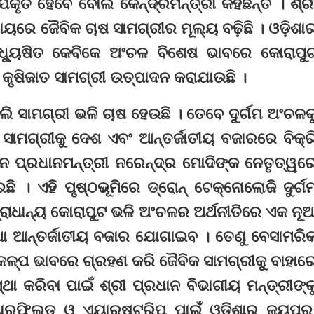
ପକୃତ ହେବେ ବୋଲି କେନ୍ଦ୍ରମନ୍ତ୍ରୀ କହିଛନ୍ତି । ଶ୍ର
ାୟରେ ଜୈବିକ ଚାଷ ସାମଗ୍ରୀର ମୂଲ୍ୟ ବଢ଼ିଛି । ଓଡ଼ିଶା
ଧ୍ୟୁଷିତ କେବିକେ ଅଂଚଳ ବିଶେଷ ଭାବରେ କୋରାପୁ
କୃଷିଜାତ ସାମଗ୍ରୀ ଉତ୍ପାଦନ କରାଯାଉଛି ।
ାଲି ସାମଗ୍ରୀ ଭଳି ଚାଷ ହେଉଛି । ତେବେ ଦୁର୍ଗମ ଅଂଚଳକ
 ସାମଗ୍ରୀକୁ ଦେଶ ଏବଂ ଆନ୍ତର୍ଜାତୀୟ ବଜାରରେ ବିକ୍ର
ମାନ ପ୍ରଧାନମନ୍ତ୍ରୀ ନରେନ୍ଦ୍ର ମୋଦିଙ୍କ ନେତୃତ୍ୱର
 । ଏହି ପୃଷ୍ଠଭୂମିରେ ଡ୍ରୋନ୍‌ ଟେକ୍ନୋଲୋଜି ଦୁର୍ଗ
୍ରାଧାନ୍ୟ କୋରାପୁଟ ଭଳି ଅଂଚଳର ଅର୍ଥନୀତିରେ ଏକ ନୂ
ତଥା ଆନ୍ତର୍ଜାତୀୟ ବଜାର ଯୋଗାଇବ । ତେଣୁ ବେସାମରି
ଳ୍ପ ଭାବରେ ଗ୍ରହଣ କରି ଜୈବିକ ସାମଗ୍ରୀକୁ ବାହାର
ବସ୍ଥା କରିବା ପାଇଁ ଶ୍ରୀ ପ୍ରଧାନ ବିଭାଗୀୟ ମନ୍ତ୍ରୀଙ୍କ
ାରଫିଲ୍ଡ ଓ ଏୟାରଷ୍ଟ୍ରିପ ପାଇଁ ଓଡ଼ିଶାର ଜୟପୁର