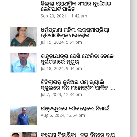
ଜିଲ୍ଲା ପ୍ରାଥମିକ ସଂଘର ନୂଆଁଖାଇ
ଭେଟଘାଟ ପାଳିତ
Sep 20, 2021, 11:42 am
ଧର୍ମପ୍ରାଣା ମହିଳା ଲକ୍ଷ୍ମୀପ୍ରିୟା
ତ୍ରିପାଠୀଙ୍କ ପରଲୋକ
Jul 15, 2024, 5:51 pm
ବାହୁଡ଼ାଯାତ୍ରା ଦେଖି ଫେରିବା ବେଳେ
ଦୁର୍ଘଟଣାରେ ମୃତ୍ୟୁ
Jul 18, 2024, 9:44 pm
ଟିଟିଲାଗଡ଼ ଜୁନିଅର ଓମ୍‌ ଭ୍ୟାଲି
ସ୍କୁଲରେ ବନ ମହୋତ୍ସବ ପାଳିତ :…
Jul 7, 2023, 12:34 pm
ପଞ୍ଚଭୂତରେ ଲୀନ ହେଲେ ନିମାଇଁ
Aug 6, 2024, 12:54 pm
କରୋନା ବିଭୀଷିକା : ଦୁଇ ଦିନରେ ବାପ