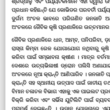
ଶ୍ରଦ୍ଧାଳୁ ଏବଂ ପର୍ୟ୍ୟଟକମାନେ ଏହା ଦ୍ୱାରା ଉ
ପ୍ରଧାନ କହିଛନ୍ତି ଯେ କୋଭିଡର ପରବର୍ତୀ ପର୍ୟ୍ୟ
ଦୁର୍ଗମ ଅଂଚଳ ଭାବରେ ପରିଗଣିତ ଜନଜାତି ଅ
ଅଂଚଳରେ ଜୈବିକ କୃଷି ପ୍ରଣାଳିରେ ଉଚ୍ଚମାନର 
ଜୈବିକ ପ୍ରଣାଳିରେ ଧାନ, ଆମ୍ବ, ପନିପରିବା, ଡ଼
ରାସ୍ତା କିମ୍ବା ରେଳ ଯୋଗାଯୋଗ ନଥିବାରୁ କୃଷି
କରିବା ପାଇଁ ସମ୍ଭାବନା କ୍ଷୀଣ । ମାତ୍ର ବର୍ତ
ଦେଶରେ ଉଚ୍ଚାଭିଳାଷୀ ଡ୍ରୋନ ପଲିସି ଅଣାଯାଇଛି
ଅଂଚଳରେ ନୂଆ କ୍ରାନ୍ତି ଆଣିପାରିବ । ଜନଜାତି ପ
କ୍ରାନ୍ତି ସହ ସ୍ଥାନୀୟ ଉତ୍ପାଦ ପାଇଁ ଜାତୀୟ 
ବିମାନ ଚଳାଚଳ ବିଭାଗ ଏହାକୁ ଏକ ପାଇଲଟ ପ୍ରକ
ବିକ୍ରି କରିବା ଏବଂ ସର୍ଭିସ ୟୁଟିଲିଟି ପାଇଁ ବ୍ୟ
ପରାମର୍ଶ ଦେଇଛନ୍ତି । ଉଡ଼ାନ ଯୋଜନାରେ ଏୟ