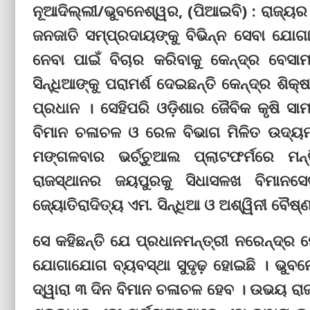
ନୂଆଦିଲ୍ଲୀ/ଭୁବନେଶ୍ୱର, (ପିଆଇବି) : ରାଜ୍ୟ
ଜନଜାତି ସମ୍ପ୍ରଦାୟଙ୍କୁ ବିଭିନ୍ନ ସେବା ଯୋଗ
ନେବା ପାଇଁ ବିଚାର କରିବାକୁ କେନ୍ଦ୍ର ବେସା
ସିନ୍ଧିଆଙ୍କୁ ପରାମର୍ଶ ଦେଇଛନ୍ତି କେନ୍ଦ୍ର ଶିକ୍
ପ୍ରଧାନ । ସେହିପରି ଓଡ଼ିଶାର ଜୈବିକ କୃଷି ସା
ବିମାନ ଚଳାଚଳ ଓ ରେଳ ବିଭାଗ ମିଳିତ ଉଦ୍ୟମ
ମଙ୍ଗଳବାର ଭର୍ଚ୍ଚୁଆଲ ପ୍ଲାଟଫର୍ମରେ ମ
ରାଜସ୍ଥାନର ଜୟପୁରକୁ ସିଧାସଳଖ ବିମାନସେବ
ଜ୍ୟୋତିରାଦିତ୍ୟ ଏମ. ସିନ୍ଧିଆ ଓ ଅଶ୍ୱିନୀ ବୈଷ
ସେ କହିଛନ୍ତି ଯେ ପ୍ରଧାନମନ୍ତ୍ରୀ ନରେନ୍ଦ୍ର
ଯୋଗାଯୋଗ ବ୍ୟବସ୍ଥା ସୁଦୃଢ଼ ହୋଇଛି । ଭୁବ
ଦ୍ୱାରା ୩ ଦିନ ବିମାନ ଚଳାଚଳ ହେବ । ଉଭୟ ରାଜ