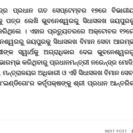
ନ୍ଦ୍ର ପ୍ରଧାନ ଗତ ସେପ୍ଟେମ୍ବର ୧୭ରେ ବିଭାଗୀ
ଙ୍କୁ ପତ୍ର ଲେଖି ଭୁବନେଶ୍ୱରରୁ ସିଧାସଳଖ ଜୟପୁରକ
 କରିଥିଲେ । ଏହାର ପ୍ରତ୍ୟୁତରରେ ଅକ୍ଟୋବର ୧୨ର
ବନେଶ୍ୱରରୁ ଜୟପୁରକୁ ସିଧାସଳଖ ବିମାନ ସେବା ଆରମ୍
ଙ୍କ ସ୍ୱାର୍ଥକୁ ଅଗ୍ରାଧିକାର ଦେଇ ଭୁବନେଶ୍ୱରର
ାରମ୍ଭ କରିଥିବାରୁ ପ୍ରଧାନମନ୍ତ୍ରୀ ନରେନ୍ଦ୍ର ମୋଦି
ଆ, ମନ୍ତ୍ରାଳୟର ଅଧିକାରୀ ଓ ଏହି ସିଧାସଳଖ ବିମାନ ସେବ
ା‘ଇଣ୍ଡିଗୋ’ର କର୍ତୃପକ୍ଷଙ୍କୁ ଶ୍ରୀ ପ୍ରଧାନ ଆନ୍ତରି
NEXT POST