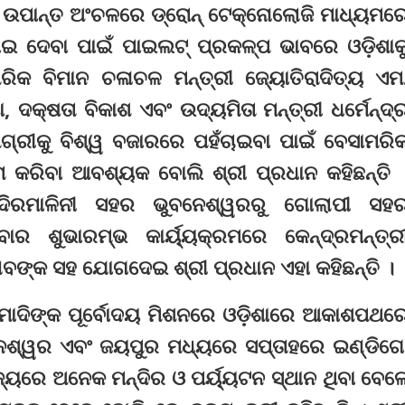
ର ଉପାନ୍ତ ଅଂଚଳରେ ଡ୍ରୋନ୍‌ ଟେକ୍ନୋଲୋଜି ମାଧ୍ୟମର
ାଇ ଦେବା ପାଇଁ ପାଇଲଟ୍‌ ପ୍ରକଳ୍ପ ଭାବରେ ଓଡ଼ିଶାକ
ମରିକ ବିମାନ ଚଳାଚଳ ମନ୍ତ୍ରୀ ଜ୍ୟୋତିରାଦିତ୍ୟ ଏମ
ଷା, ଦକ୍ଷତା ବିକାଶ ଏବଂ ଉଦ୍ୟମିତା ମନ୍ତ୍ରୀ ଧର୍ମେନ୍ଦ୍
ମଗ୍ରୀକୁ ବିଶ୍ୱ ବଜାରରେ ପହଁଚାଇବା ପାଇଁ ବେସାମରି
 କରିବା ଆବଶ୍ୟକ ବୋଲି ଶ୍ରୀ ପ୍ରଧାନ କହିଛନ୍ତି 
ନ୍ଦିରମାଳିନୀ ସହର ଭୁବନେଶ୍ୱରରୁ ଗୋଲାପୀ ସହ
ାର ଶୁଭାରମ୍ଭ କାର୍ୟ୍ୟକ୍ରମରେ କେନ୍ଦ୍ରମନ୍ତ୍ର
୍ଣବଙ୍କ ସହ ଯୋଗଦେଇ ଶ୍ରୀ ପ୍ରଧାନ ଏହା କହିଛନ୍ତି ।
 ମୋଦିଙ୍କ ପୂର୍ବୋଦୟ ମିଶନରେ ଓଡ଼ିଶାରେ ଆକାଶପଥର
ନେଶ୍ୱର ଏବଂ ଜୟପୁର ମଧ୍ୟରେ ସପ୍ତାହରେ ଇଣ୍ଡିଗ
୍ୟରେ ଅନେକ ମନ୍ଦିର ଓ ପର୍ୟ୍ୟଟନ ସ୍ଥାନ ଥିବା ବେଳ