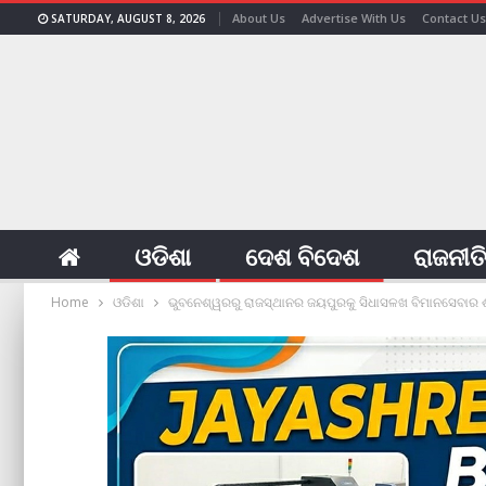
About Us
Advertise With Us
Contact Us
SATURDAY, AUGUST 8, 2026
ଓଡିଶା
ଦେଶ ବିଦେଶ
ରାଜନୀତ
Home
ଓଡିଶା
ଭୁବନେଶ୍ୱରରୁ ରାଜସ୍ଥାନର ଜୟପୁରକୁ ସିଧାସଳଖ ବିମାନସେବାର ଶୁ