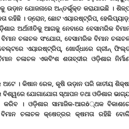
 ଉଡ଼ାନ ଯୋଜନାରେ ଅନ୍ତର୍ଭୃକ୍ତ କରାଯାଇଛି । ଶିଳ୍
ତା ରହିଛି । ଡ୍ରୋନ, ଛୋଟ ଏୟାରଷ୍ଟ୍ରିପ, ହେଲିପ୍ୟାଡ଼
ଡ଼ିଶାର ଅର୍ଥନୀତିକୁ ଆଗକୁ ନେବାରେ ବେସାମରିକ ବିମା
ିତିକ ବିମାନ ଚଳାଚଳ ସଂଯୋଗ, ବେସାମରିକ ବିମାନ ଚଳାଚ
େଲ୍ଟରେ ଏୟାରଷ୍ଟ୍ରିପ୍‌, ଖୋର୍ଦ୍ଧାରେ ଗ୍ରୀନ୍‌ ଫିଲ୍
ିମାନ ଚଳାଚଳ ଏକବିଂଶ ଶତାବ୍ଦୀର ଓଡ଼ିଶାର ନିର୍ମା
୍ର ଅଟେ । କିଷାନ ରେଳ, କୃଷି ଉଡ଼ାନ ପରି ଜାତୀୟ ଶିକ୍ଷ
ୀରେ ବିଶ୍ୱରେ ଯୋଗାଯୋଗ ସ୍ଥାପନ ତଥା ଓଡିଶାର ଭାଗ୍
ରହଣ କରିବ । ଓଡ଼ିଶାର ସାମାଜିକ-ଆରô୍ଥକ ବିକାଶର
କ ବିମାନ ଚଳାଚଳ କ୍ଷେତ୍ରର କ୍ଷମତା ରହିଛି ବୋଲ