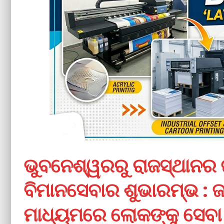
ଭୁବନେଶ୍ୱରରୁ ରାଜସ୍ଥାନର
ବିମାନସେବାର ଶୁଭାରମ୍ଭ : ଜ
ମାଧ୍ୟମରେ ଲୋକଙ୍କୁ ସେବା 