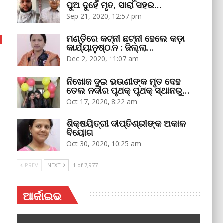
ପୁଅ ଦୁହେଁ ମୃତ, ସାରା ସହର…
Sep 21, 2020, 12:57 pm
ମଣ୍ତିରେ କଟ୍‌ନୀ ଛଟ୍‌ନୀ ହେଲେ କଡ଼ା
କାର୍ଯ୍ୟାନୁଷ୍ଠାନ : ଜିଲ୍ଲା…
Dec 2, 2020, 11:07 am
ନିଖୋଜ ଦୁଇ ଭଉଣୀଙ୍କ ମୃତ ଦେହ
ତେଲ ନଦୀର ପୃଥକ୍‌ ପୃଥକ୍‌ ସ୍ଥାନରୁ…
Oct 17, 2020, 8:22 am
ଶିକ୍ଷୟିତ୍ରୀ ଦୀପ୍ତିଶ୍ରୀଙ୍କ ଅକାଳ
ବିୟୋଗ
Oct 30, 2020, 10:25 am
PREV
NEXT
1 of 7,977
ଆର୍କାଇଭ