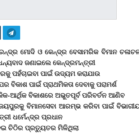
ରେନ୍ଦ୍ର ମୋଦି ଓ କେନ୍ଦ୍ର ବେସାମରିକ ବିମାନ ଚଳାଚ
ୁ ଧନ୍ୟବାଦ ଜଣାଇଲେ କେନ୍ଦ୍ରମନ୍ତ୍ରୀ
ବଜାରକୁ ପହଁଚାଇବା ପାଇଁ ଉଦ୍ୟମ କରାଯାଉ
ର ବିକାଶ ପାଇଁ ପ୍ରାଥମିକତା ଦେବାକୁ ପରାମର୍ଶ
ିକ-ଆର୍ଥିକ ବିକାଶରେ ଅଭୁତପୂର୍ବ ପରିବର୍ତନ ଆଣିବ
ୟପୁରକୁ ବିମାନସେବା ଆରମ୍ଭ କରିବା ପାଇଁ ବିଭାଗୀ
୍ରୀ ଧର୍ମେନ୍ଦ୍ର ପ୍ରଧାନ
ଚିଠିର ପ୍ରତ୍ୟୁତର ମିଳିଥିଲା