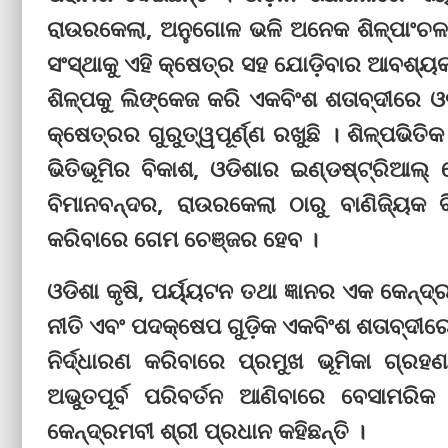
ରାଉରକେଲା, ଅନୁଗୋଳ ଭଳି ଅନେକ ଶିଳ୍ପାଂଚଳକୁ
ସଂସ୍ଥାକୁ ଏହି କ୍ଷେତ୍ର ସହ ଯୋଡ଼ିବାର ଆବଶ୍ୟକ
ଶିଳ୍ପକୁ ଲିଙ୍କେଜ କରି ଏକବିଂଶ ଶତାବ୍ଦୀରେ ଓ
କ୍ଷେତ୍ରର ଗୁରୁତ୍ୱପୂର୍ଣ୍ଣ ରଖୁଛି । ଶିଳ୍ପଭ
ଭିତିଭୂମିର ବିକାଶ, ଓଡିଶାର ଇଣ୍ଡଷ୍ଟ୍ରିଆଲ୍‌ ବ
ବିମାନବନ୍ଦର, ରାଉରକେଲା ଠାରୁ ବାଣିଜ୍ୟିକ ବ
କରିବାରେ ଗେମ ଚେଞ୍ଜର ହେବ ।
ଓଡିଶା କୃଷି, ପର୍ୟ୍ୟଟନ ତଥା ଜ୍ଞାନର ଏକ କେନ୍ଦ
ନୀତି ଏବଂ ପଦକ୍ଷେପ ଗୁଡ଼ିକ ଏକବିଂଶ ଶତାବ୍ଦ
ନିର୍ଦ୍ଧାରଣ କରିବାରେ ପ୍ରମୁଖ ଭୂମିକା ଗ୍
ଅଭୁତପୂର୍ବ ପରିବର୍ତନ ଆଣିବାରେ ବେସାମରି
କେନ୍ଦ୍ରମବୀ ଶ୍ରୀ ପ୍ରଧାନ କହିଛନ୍ତି ।