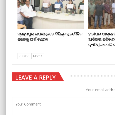
ବ୍ରହ୍ମପୁର ଉପଖଣ୍ଡରେ ବିଭିନ୍ନ ରାଜନୈତିକ
ହାତୀପଲ ଆକ୍ରମଣ
ଦଳଙ୍କୁ ଫର୍ମ ବଣ୍ଟନ
ଆଦିବାସୀ ପରିବାର
କ୍ଷତିପୂରଣ ଦାବ
PREV
NEXT
LEAVE A REPLY
Your email addre