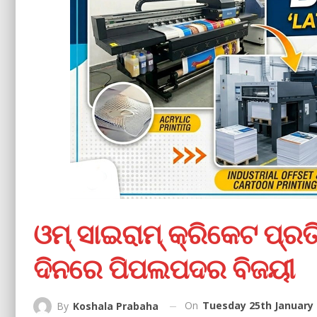
ଓମ୍ ସାଇରାମ୍ କ୍ରିକେଟ ପ୍ର
ଦିନରେ ପିପଲପଦର ବିଜୟୀ
On
Tuesday 25th January 
By
Koshala Prabaha