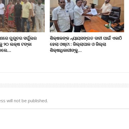
ରେ ଗୁରୁତର ସର୍ଗୁଲର
ଶିକ୍ଷକଙ୍କ ନ୍ୟାୟସଙ୍ଗତ ଦାବୀ ପାଇଁ ଏକାଠି
କୁ ୨୦ ଲକ୍ଷ ଟଙ୍କା
ହେଲା ଓଷ୍ଟା : ଜିଲ୍ଲାପାଳ ଓ ଜିଲ୍ଲା
ି କଲେ…
ଶିକ୍ଷାଧିକାରୀଙ୍କୁ…
ss will not be published.