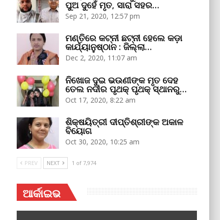
ପୁଅ ଦୁହେଁ ମୃତ, ସାରା ସହର…
Sep 21, 2020, 12:57 pm
ମଣ୍ତିରେ କଟ୍‌ନୀ ଛଟ୍‌ନୀ ହେଲେ କଡ଼ା
କାର୍ଯ୍ୟାନୁଷ୍ଠାନ : ଜିଲ୍ଲା…
Dec 2, 2020, 11:07 am
ନିଖୋଜ ଦୁଇ ଭଉଣୀଙ୍କ ମୃତ ଦେହ
ତେଲ ନଦୀର ପୃଥକ୍‌ ପୃଥକ୍‌ ସ୍ଥାନରୁ…
Oct 17, 2020, 8:22 am
ଶିକ୍ଷୟିତ୍ରୀ ଦୀପ୍ତିଶ୍ରୀଙ୍କ ଅକାଳ
ବିୟୋଗ
Oct 30, 2020, 10:25 am
PREV
NEXT
1 of 7,974
ଆର୍କାଇଭ