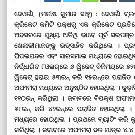
ଦେଓଗାଁ, (ମନୀଷ କୁମାର ସାହୁ) : ଦେଓଗାଁ ବ
କ୍ରିକେଟ କମିଟି ପକ୍ଷରୁ ଏକ କ୍ରିକେଟ ପ୍ରତି
ଅବସରରେ ମୁଖ୍ୟ ଅତିଥି ଭାବେ ପୂର୍ବ ସରପଞ୍
ଖେଳାଳୀମାନଙ୍କୁ ଉତ୍ସାହିତ କରିଥିଲେ । ପ୍
ପିପଲପଦର ଏବଂ ସାରସମାଲ ମଧ୍ୟରେ ହୋଇଥିଲା 
ନିର୍ଦ୍ଧାରିତ ୮ଓଭର୍‌ରେ ୬ ୱିକେଟ୍‌ ବିନିମୟରେ 
ୱିକେଟ୍‌ ହରାଇ ୫୩ରନ୍‌ କରି ୧୫ରନ୍‌ରେ ପରାଜିତ
ଅଫାମରା ମଧ୍ୟରେ ଅନୁଷ୍ଠିତ ହୋଇଥିଲା । କୁଡ଼ାସି
୧୧୦ରନ୍‌ କରିଥିଲା । ଜବାବରେ ବିପକ୍ଷ ଅଫାମର
୬୮ରନ୍‌ କରି ୪୨ରନ୍‌ରେ ପରାଜିତ ହୋଇଥିଲା । 
ମଧ୍ୟରେ ହୋଇଥିଲା । ପ୍ରଥମେ ବ୍ୟାଟିଂ କରି କୁଡ
କରିଥିଲା । ଜବାବରେ ଅଫାମରା ଦଳ ମାତ୍ର ୪.୪ 