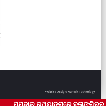
Website Design:
Mahesh Technology
ମ୍ବାଇ ରଥଯାତ୍ରାରେ ବଲାଙ୍ଗିରର ଟିମ୍ ଏକ୍