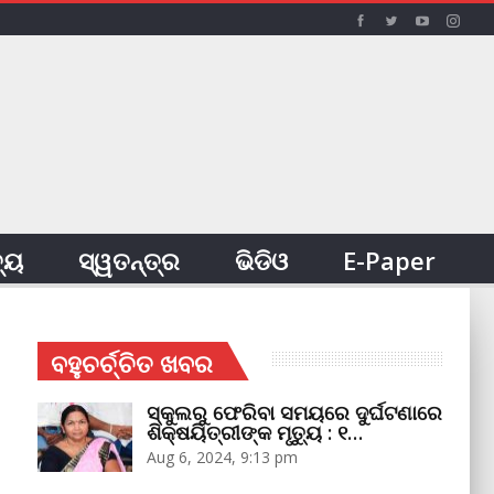
ତ୍ୟ
ସ୍ୱତନ୍ତ୍ର
ଭିଡିଓ
E-Paper
ବହୁଚର୍ଚ୍ଚିତ ଖବର
ସ୍କୁଲରୁ ଫେରିବା ସମୟରେ ଦୁର୍ଘଟଣାରେ
ଶିକ୍ଷୟିତ୍ରୀଙ୍କ ମୃତ୍ୟୁ : ୧…
Aug 6, 2024, 9:13 pm