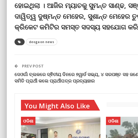
ହୋଇଥିଲା । ଆଜିର ମ୍ୟାଚକୁ ସୁମନ୍ତ ସାଣ୍ଢ, ସଞ
ଦାୱିତ୍ୱ ଦୁଷ୍ମନ୍ତ ମେହେର, ସୁଶାନ୍ତ ମେହେର ତ
କ୍ରିକେଟ କମିଟିର ସମସ୍ତ ସଦସ୍ୟ ସହଯୋଗ କରି
deogaon news
PREV POST
ଦେଓଗାଁ ବ୍ଲକରେ ଦ୍ଵିତୀୟ ଦିନରେ ୭ୱାର୍ଡ ସଭ୍ୟ, ୪ ସରପଞ୍ଚ ସହ ଜଣ
ସମିତି ପ୍ରାର୍ଥୀ କଲେ ପ୍ରାର୍ଥୀପତ୍ର ପ୍ରତ୍ୟାହାର
You Might Also Like
ଓଡିଶା
ଓଡିଶା