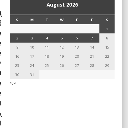
August 2026
୍
S
M
T
W
T
F
S
ି
1
ଇ
2
3
4
5
6
7
8
େ
9
10
11
12
13
14
15
ି
16
17
18
19
20
21
22
ତ
23
24
25
26
27
28
29
ଓ
30
31
ଇ
« Jul
ର
ା
‌
ୀ