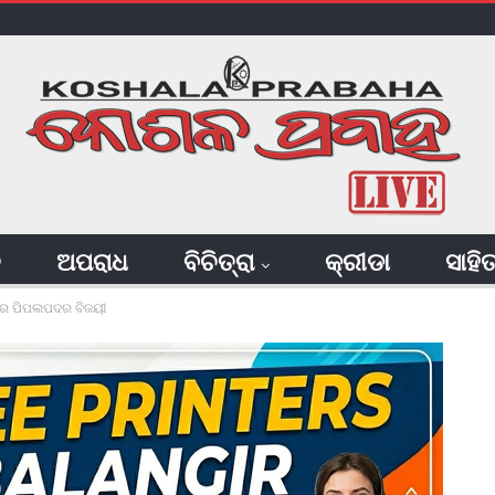
ି
ଅପରାଧ
ବିଚିତ୍ରା
କ୍ରୀଡା
ସାହି
ନରେ ପିପଲପଦର ବିଜୟୀ