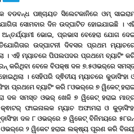
୍ଲକ ବଡବନ୍ଧ ପଞ୍ଚାୟତ ସିଲେଟକାନିରେ ଓମ୍ ସାଇରାମ
ଯୋଗିତା ସୋମବାର ଦିନ ଉଦ୍‌ଘାଟିତ ହୋଇଯାଇଛି । ଏହ
ଚ ଅନ୍ତର୍ଯ୍ୟାମୀ ଭୋଇ, ପ୍ରଭାସ ବେହେରା ଯୋଗ ଦେ
ରତିଯୋଗିତାର ଉଦ୍‌ଘାଟନୀ ଦିବସର ପ୍ରଥମ ମ୍ୟାଚର
। ଏହି ମ୍ୟାଚରେ ପିପଲପଦର ପ୍ରଥମେ ବ୍ୟାଟିଂ କର
୭୨ରନ୍‌ କରିଥିବା ବେଳେ ବିପକ୍ଷ ଦଳ ୭.୫ଓଭର୍‌ରେ ସମସ୍
 ହୋଇଥିଲା । ସେହିପରି ଦ୍ଵିତୀୟ ମ୍ୟାଚରେ କୁଡାସିଂହା 
ଂହା ପ୍ରଥମେ ବ୍ୟାଟିଂ କରି ୮ଓଭର୍‌ରେ ୭ ୱିକେଟ୍‌ ହରା
ା ଦଳ ସମସ୍ତ ଓଭର୍‌ ଖେଳି ୭ ୱିକେଟ୍‌ ହରାଇ ମାତ୍
କ୍ଵାଟର୍‌ ଫାଇନାଲକ ମ୍ୟାଚ ଅଫାମରା ଓ କୁଡ଼ାସିଂହ
଼ାସିଂହା ଦଳ ୮ ଓଭର୍‌ରେ ୭ ୱିକେଟ୍‌ ବିନିମୟରେ ୫୮ରନ୍
ଓଭର୍‌ରେ ୨ ୱିକେଟ ହରାଇ ଲକ୍ଷ୍ୟ ପୂରଣ କରି ବିଜୟ