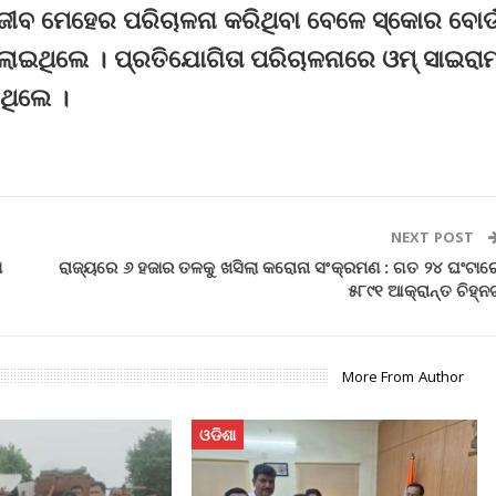
୍ଜୀବ ମେହେର ପରିଚାଳନା କରିଥିବା ବେଳେ ସ୍କୋର ବୋର୍
ୁଲାଇଥିଲେ । ପ୍ରତିଯୋଗିତା ପରିଚାଳନାରେ ଓମ୍ ସାଇରାମ
ଥିଲେ ।
NEXT POST
େ
ରାଜ୍ୟରେ ୬ ହଜାର ତଳକୁ ଖସିଲା କରୋନା ସଂକ୍ରମଣ : ଗତ ୨୪ ଘଂଟାର
୫୮୯୧ ଆକ୍ରାନ୍ତ ଚିହ୍ନ
More From Author
ଓଡିଶା