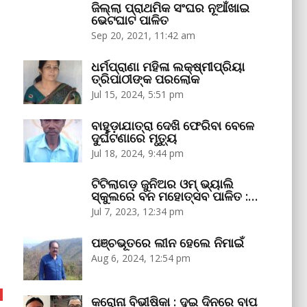
ଜିଲ୍ଲା ପ୍ରାଥମିକ ସଂଘର ନୂଆଁଖାଇ
ଭେଟଘାଟ ପାଳିତ
Sep 20, 2021, 11:42 am
ଧର୍ମପ୍ରାଣା ମହିଳା ଲକ୍ଷ୍ମୀପ୍ରିୟା
ତ୍ରିପାଠୀଙ୍କ ପରଲୋକ
Jul 15, 2024, 5:51 pm
ବାହୁଡ଼ାଯାତ୍ରା ଦେଖି ଫେରିବା ବେଳେ
ଦୁର୍ଘଟଣାରେ ମୃତ୍ୟୁ
Jul 18, 2024, 9:44 pm
ଟିଟିଲାଗଡ଼ ଜୁନିଅର ଓମ୍‌ ଭ୍ୟାଲି
ସ୍କୁଲରେ ବନ ମହୋତ୍ସବ ପାଳିତ :…
Jul 7, 2023, 12:34 pm
ପଞ୍ଚଭୂତରେ ଲୀନ ହେଲେ ନିମାଇଁ
Aug 6, 2024, 12:54 pm
କରୋନା ବିଭୀଷିକା : ଦୁଇ ଦିନରେ ବାପ