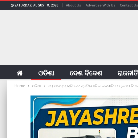
About Us
Advertise With Us
Contact Us
SATURDAY, AUGUST 8, 2026
ଓଡିଶା
ଦେଶ ବିଦେଶ
ରାଜନୀତ
Home
ଓଡିଶା
ଓମ୍ ସାଇରାମ୍ କ୍ରିକେଟ ପ୍ରତିଯୋଗିତା ଉଦଘାଟିତ : ପ୍ରଥମ ଦି