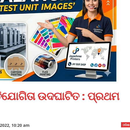
ତିଯୋଗିତା ଉଦଘାଟିତ : ପ୍ରଥମ
2022, 10:20 am
ଓଡିଶା