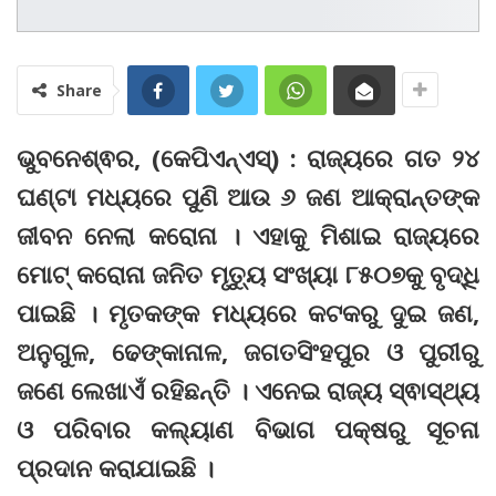
Share
ଭୁବନେଶ୍ଵର, (କେପିଏନ୍‌ଏସ୍‌) : ରାଜ୍ୟରେ ଗତ ୨୪
ଘଣ୍ଟା ମଧ୍ୟରେ ପୁଣି ଆଉ ୬ ଜଣ ଆକ୍ରାନ୍ତଙ୍କ
ଜୀବନ ନେଲା କରୋନା । ଏହାକୁ ମିଶାଇ ରାଜ୍ୟରେ
ମୋଟ୍ କରୋନା ଜନିତ ମୃତ୍ୟୁ ସଂଖ୍ୟା ୮୫୦୭କୁ ବୃଦ୍ଧି
ପାଇଛି । ମୃତକଙ୍କ ମଧ୍ୟରେ କଟକରୁ ଦୁଇ ଜଣ,
ଅନୁଗୁଳ, ଢେଙ୍କାନାଳ, ଜଗତସିଂହପୁର ଓ ପୁରୀରୁ
ଜଣେ ଲେଖାଏଁ ରହିଛନ୍ତି । ଏନେଇ ରାଜ୍ୟ ସ୍ଵାସ୍ଥ୍ୟ
ଓ ପରିବାର କଲ୍ୟାଣ ବିଭାଗ ପକ୍ଷରୁ ସୂଚନା
ପ୍ରଦାନ କରାଯାଇଛି ।