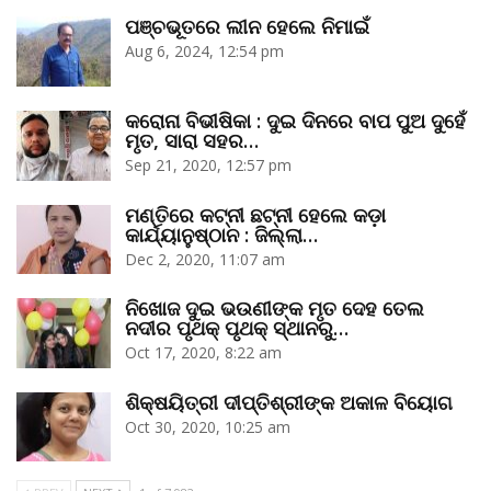
ପଞ୍ଚଭୂତରେ ଲୀନ ହେଲେ ନିମାଇଁ
Aug 6, 2024, 12:54 pm
କରୋନା ବିଭୀଷିକା : ଦୁଇ ଦିନରେ ବାପ ପୁଅ ଦୁହେଁ
ମୃତ, ସାରା ସହର…
Sep 21, 2020, 12:57 pm
ମଣ୍ତିରେ କଟ୍‌ନୀ ଛଟ୍‌ନୀ ହେଲେ କଡ଼ା
କାର୍ଯ୍ୟାନୁଷ୍ଠାନ : ଜିଲ୍ଲା…
Dec 2, 2020, 11:07 am
ନିଖୋଜ ଦୁଇ ଭଉଣୀଙ୍କ ମୃତ ଦେହ ତେଲ
ନଦୀର ପୃଥକ୍‌ ପୃଥକ୍‌ ସ୍ଥାନରୁ…
Oct 17, 2020, 8:22 am
ଶିକ୍ଷୟିତ୍ରୀ ଦୀପ୍ତିଶ୍ରୀଙ୍କ ଅକାଳ ବିୟୋଗ
Oct 30, 2020, 10:25 am