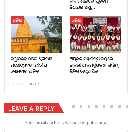
ଦାବି ଜଣାଇଲେ ପୂର୍ବତନ
ବିଧାୟକ ସାଧୁ…
ଓଡିଶା
ଓଡିଶା
ଦିୱାନଡିହି ଠାରେ ଶ୍ରାବଣୀ
ଅଞ୍ଚଳ ମହାବିଦ୍ୟାଳୟରେ
ମହୋତ୍ସବର ଦ୍ଵିତୀୟ
ଛାତ୍ରୀ ଆତ୍ମସୁରକ୍ଷା ତାଲିମ୍
ସୋମବାର ପାଳିତ
ଶିବିର ଉଦ୍‌ଯାପିତ
PREV
NEXT
LEAVE A REPLY
Your email address will not be published.