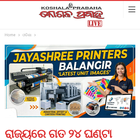
Home
ଓଡିଶା
ରାଜ୍ୟରେ ଗତ ୨୪ ଘଣ୍ଟା