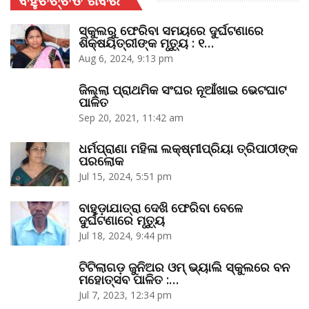
ସ୍କୁଲରୁ ଫେରିବା ସମୟରେ ଦୁର୍ଘଟଣାରେ
ଶିକ୍ଷୟିତ୍ରୀଙ୍କ ମୃତ୍ୟୁ : ୧…
Aug 6, 2024, 9:13 pm
ଜିଲ୍ଲା ପ୍ରାଥମିକ ସଂଘର ନୂଆଁଖାଇ ଭେଟଘାଟ
ପାଳିତ
Sep 20, 2021, 11:42 am
ଧର୍ମପ୍ରାଣା ମହିଳା ଲକ୍ଷ୍ମୀପ୍ରିୟା ତ୍ରିପାଠୀଙ୍କ
ପରଲୋକ
Jul 15, 2024, 5:51 pm
ବାହୁଡ଼ାଯାତ୍ରା ଦେଖି ଫେରିବା ବେଳେ
ଦୁର୍ଘଟଣାରେ ମୃତ୍ୟୁ
Jul 18, 2024, 9:44 pm
ଟିଟିଲାଗଡ଼ ଜୁନିଅର ଓମ୍‌ ଭ୍ୟାଲି ସ୍କୁଲରେ ବନ
ମହୋତ୍ସବ ପାଳିତ :…
Jul 7, 2023, 12:34 pm