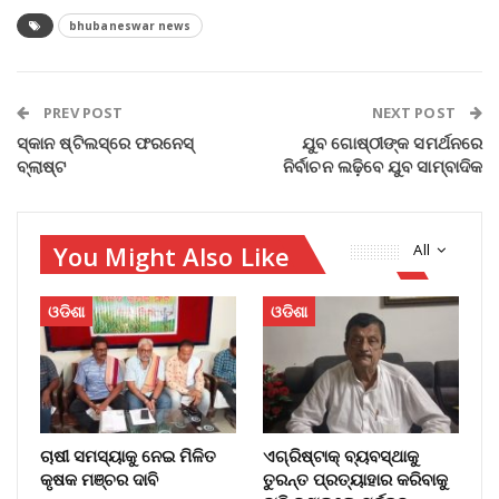
bhubaneswar news
PREV POST
NEXT POST
ସ୍କାନ ଷ୍ଟିଲସ୍‌ରେ ଫରନେସ୍‌
ଯୁବ ଗୋଷ୍ଠୀଙ୍କ ସମର୍ଥନରେ
ବ୍ଲାଷ୍ଟ
ନିର୍ବାଚନ ଲଢ଼ିବେ ଯୁବ ସାମ୍ବାଦିକ
You Might Also Like
All
ଓଡିଶା
ଓଡିଶା
ଚାଷୀ ସମସ୍ୟାକୁ ନେଇ ମିଳିତ
ଏଗ୍ରିଷ୍ଟାକ୍‌ ବ୍ୟବସ୍ଥାକୁ
କୃଷକ ମଞ୍ଚର ଦାବି
ତୁରନ୍ତ ପ୍ରତ୍ୟାହାର କରିବାକୁ