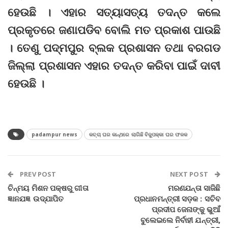
ହେଉଛି । ଏହାର ସତ୍ୟାସତ୍ୟ ତଦନ୍ତ କଲେ
ପ୍ରକୃତରେ ଜଣାପଡିବ ବୋଲି ମତ ପ୍ରକାଶ ପାଉଛି
। ତେଣୁ ପଦ୍ମପୁର ବ୍ଲକ ପ୍ରଶାସନ ତଥା ବରଗଡ
ଜିଲ୍ଲା ପ୍ରଶାସନ ଏହାର ତଦନ୍ତ କରିବା ପାଇଁ ଦାବୀ
ହେଉଛି ।
padampur news
କଚ୍ଚା ଘର କାନ୍ଥରେ ଲାଗିଛି ବିଜୁପକ୍କା ଘର ଫଳକ
PREV POST
NEXT POST
ଚିନ୍ମୟ ମିଶନ ପକ୍ଷରୁ ଗୀତା
ମରଣଯନ୍ତା ସାଜିଛି
ଜ୍ଞାନଯଜ୍ଞ ଉଦ୍‌ଯାପିତ
ପ୍ରଧାନମନ୍ତ୍ରୀ ସଡ଼କ : ସଚିବ
ପ୍ରଦୀପ ଜେନାଙ୍କୁ ଭୁଆଁ
ବୁଲେଇଲେ ନିର୍ବାହୀ ଯନ୍ତ୍ରୀ,