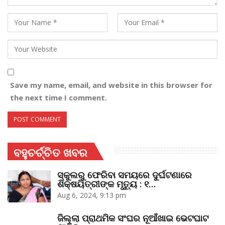
Save my name, email, and website in this browser for
the next time I comment.
ବହୁଚର୍ଚ୍ଚିତ ଖବର
ସ୍କୁଲରୁ ଫେରିବା ସମୟରେ ଦୁର୍ଘଟଣାରେ
ଶିକ୍ଷୟିତ୍ରୀଙ୍କ ମୃତ୍ୟୁ : ୧…
Aug 6, 2024, 9:13 pm
ଜିଲ୍ଲା ପ୍ରାଥମିକ ସଂଘର ନୂଆଁଖାଇ ଭେଟଘାଟ