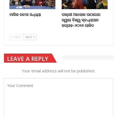
ମାସିକ ରଚନା ସନ୍ଧ୍ୟା
ପଲ୍ଲୀ ଆଲୋକ ପାଠାଗାର
ଦ୍ୱାରା ବିଶ୍ୱ ସ୍ତନ୍ୟପାନ
ସପ୍ତାହ–୨୦୨୬ ପାଳିତ
PREV
NEXT
LEAVE A REPLY
Your email address will not be published.