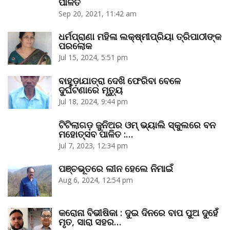
ପାଳିତ
Sep 20, 2021, 11:42 am
ଧର୍ମପ୍ରାଣା ମହିଳା ଲକ୍ଷ୍ମୀପ୍ରିୟା ତ୍ରିପାଠୀଙ୍କ
ପରଲୋକ
Jul 15, 2024, 5:51 pm
ବାହୁଡ଼ାଯାତ୍ରା ଦେଖି ଫେରିବା ବେଳେ
ଦୁର୍ଘଟଣାରେ ମୃତ୍ୟୁ
Jul 18, 2024, 9:44 pm
ଟିଟିଲାଗଡ଼ ଜୁନିଅର ଓମ୍‌ ଭ୍ୟାଲି ସ୍କୁଲରେ ବନ
ମହୋତ୍ସବ ପାଳିତ :…
Jul 7, 2023, 12:34 pm
ପଞ୍ଚଭୂତରେ ଲୀନ ହେଲେ ନିମାଇଁ
Aug 6, 2024, 12:54 pm
କରୋନା ବିଭୀଷିକା : ଦୁଇ ଦିନରେ ବାପ ପୁଅ ଦୁହେଁ
ମୃତ, ସାରା ସହର…