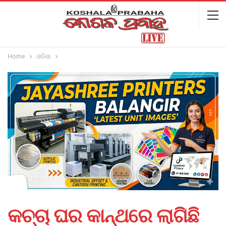
Home
ଓଡିଶା
କଚ୍ଚା ଘର କାନ୍ଥରେ ଲାଗିଛି