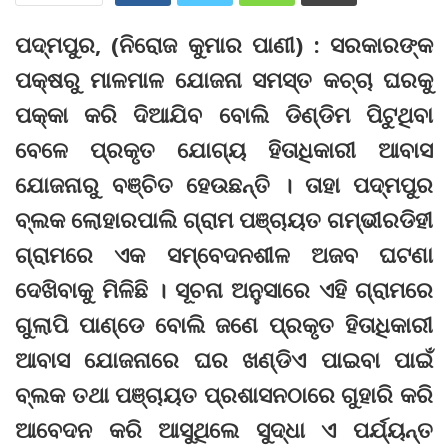
ପଦ୍ମପୁର, (ନିରୋଜ କୁମାର ପାଣୀ) : ସରକାରଙ୍କ
ପକ୍ଷରୁ ମାଳମାଳ ଯୋଜନା ସମସ୍ତ କଚ୍ଚା ଘରକୁ
ପକ୍କା କରି ଦିଆଯିବ ବୋଲି ଡିଣ୍ଡିମ ପିଟୁଥିବା
ବେଳେ ପ୍ରକୃତ ଯୋଗ୍ୟ ହିତାଧିକାରୀ ଆବାସ
ଯୋଜନାରୁ ବଞ୍ଚିତ ହେଉଛନ୍ତି । ତାହା ପଦ୍ମପୁର
ବ୍ଲକ ଲୋହାରପାଲି ଗ୍ରାମ ପଞ୍ଚାୟତ ଗମ୍ଭୀରଡିହୀ
ଗ୍ରାମରେ ଏକ ସମ୍ବେଦନଶୀଳ ଅଜବ ଘଟଣା
ଦେଖିବାକୁ ମିଳିଛି । ସୂଚନା ଅନୁସାରେ ଏହି ଗ୍ରାମରେ
ଗୁଲାପି ପାଣ୍ଡେ ବୋଲି ଜଣେ ପ୍ରକୃତ ହିତାଧିକାରୀ
ଆବାସ ଯୋଜନାରେ ଘର ଖଣ୍ଡିଏ ପାଇବା ପାଇଁ
ବ୍ଲକ ତଥା ପଞ୍ଚାୟତ ପ୍ରଶାସନଠାରେ ଗୁହାରି କରି
ଆବେଦନ କରି ଆସୁଥିଲେ ସୁଦ୍ଧା ଏ ପର୍ଯ୍ୟନ୍ତ