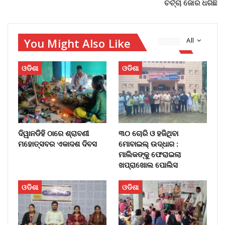
ଚର୍ଚ୍ଚା ଜୋର ଧରିଛି
You Might Also Like
All
ଓଡିଶା
ଓଡିଶା
ଦିୱାନଡିହି ଠାରେ ଶ୍ରାବଣୀ
୩୦ ଚୋରି ଓ ହଜିଥିବା
ମହୋତ୍ସବର ଏକାଦଶ ଦିବସ
ମୋବାଇଲ୍‌ ଉଦ୍ଧାର :
ମାଲିକଙ୍କୁ ଫେରାଇଲା
ଖପ୍ରାଖୋଲ ପୋଲିସ
ଓଡିଶା
ଓଡିଶା