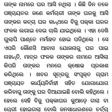
ତାଙ୍କ ନାମରେ ଘର ଆସି ନଥିଲା । କିଛି ଦିନ ତଳେ
ପଞ୍ଚାୟତର ଜଣେ କର୍ମଚାରୀ ତାଙ୍କ ଘରକୁ ଆସି
ତାଙ୍କର କଚ୍ଚା ଘର କାନ୍ଥରେ ବିଜୁ ପକ୍କା ଘରର
ଫଳକ ଲଗାଇ ଦେଇ ଚାଲି ଯାଇଥିଲେ । ଏହା ଦେଖି
ଗୁଲାପି ପାଣ୍ତେ ମର୍ମାହତ ହୋଇ ପଡିଥିଲେ । ସେ
ଏପରି କୌଣସି ଆବାସ ଯୋଜନାରୁ ଘର ପାଇ
ନାହାନ୍ତି, ମାତ୍ର ଫଳକ ତାଙ୍କର ନାମରେ ଆସିଲା
କିପରି ତାଙ୍କର ମନରେ କ୍ଷୋଭ ପ୍ରକାଶ
କରିଥିଲେ । ଖବର ସୂତ୍ରରୁ ସଂପୃକ୍ତ ଗ୍ରାମ
ପଞ୍ଚାୟତ କାର୍ଯ୍ୟନିର୍ବାହୀ ସହିତ ଯୋଗାଯୋଗ
କରିବାରୁ ତାଙ୍କୁ ଘର ଦିଆଯାଇଛି ବୋଲି କହିଥିଲେ ।
ହେଲେ ସେହି ବିଜୁ ପକ୍କାଘର କୁଆଡ଼େ ଗଲା ବା
ଚୋରୀ ହୋଇଗଲା ବୋଲି ଜନସାଧାରଣରେ ଚର୍ଚ୍ଚା