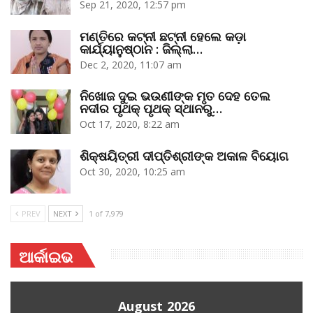
Sep 21, 2020, 12:57 pm
ମଣ୍ତିରେ କଟ୍‌ନୀ ଛଟ୍‌ନୀ ହେଲେ କଡ଼ା
କାର୍ଯ୍ୟାନୁଷ୍ଠାନ : ଜିଲ୍ଲା…
Dec 2, 2020, 11:07 am
ନିଖୋଜ ଦୁଇ ଭଉଣୀଙ୍କ ମୃତ ଦେହ ତେଲ
ନଦୀର ପୃଥକ୍‌ ପୃଥକ୍‌ ସ୍ଥାନରୁ…
Oct 17, 2020, 8:22 am
ଶିକ୍ଷୟିତ୍ରୀ ଦୀପ୍ତିଶ୍ରୀଙ୍କ ଅକାଳ ବିୟୋଗ
Oct 30, 2020, 10:25 am
PREV
NEXT
1 of 7,979
ଆର୍କାଇଭ
August 2026