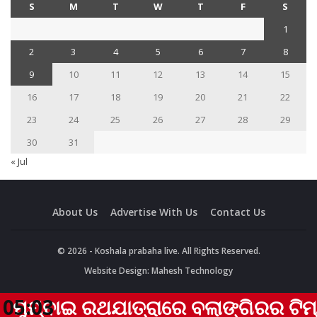
S
M
T
W
T
F
S
1
2
3
4
5
6
7
8
9
10
11
12
13
14
15
16
17
18
19
20
21
22
23
24
25
26
27
28
29
30
31
« Jul
About Us
Advertise With Us
Contact Us
© 2026 - Koshala prabaha live. All Rights Reserved.
Website Design:
Mahesh Technology
ମ୍ବାଇ ରଥଯାତ୍ରାରେ ବଲାଙ୍ଗିରର ଟିମ୍ ଏକ
05:03