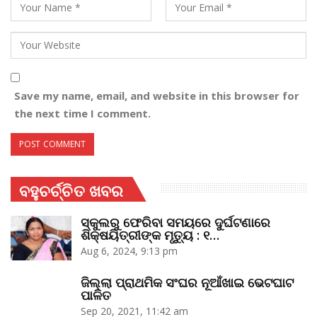
Save my name, email, and website in this browser for
the next time I comment.
ବହୁଚର୍ଚ୍ଚିତ ଖବର
ସ୍କୁଲରୁ ଫେରିବା ସମୟରେ ଦୁର୍ଘଟଣାରେ
ଶିକ୍ଷୟିତ୍ରୀଙ୍କ ମୃତ୍ୟୁ : ୧…
Aug 6, 2024, 9:13 pm
ଜିଲ୍ଲା ପ୍ରାଥମିକ ସଂଘର ନୂଆଁଖାଇ ଭେଟଘାଟ
ପାଳିତ
Sep 20, 2021, 11:42 am