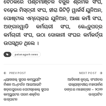
ବୈଠକରେ ପଶ୍ଚିମାଞ୍ଚଳ ବିଜୁଳି ଶ୍ରମିକ ସଂଘ,
ବଢ଼େଇ ମିସ୍ତ୍ରୀ ସଂଘ, ହୀରା ଜିଟିଡ଼ି ୱାର୍କର୍ସ ୟୁନିଅନ,
ପୋଷ୍ଟାଲ ଏମ୍ପେ୍ଲାଇ ୟୁନିଅନ, ଆଶା କର୍ମୀ ସଂଘ,
ଅଙ୍ଗନୱାଡି କର୍ମଚାରୀ ସଂଘ, କେନ୍ଦୁପତ୍ର
କର୍ମଚାରୀ ସଂଘ, ଉଠା ଦୋକାନୀ ସଂଘର କର୍ମକର୍ତ୍ତା
ଉପସ୍ଥିତ ଥିଲେ ।
patanagarh news
PREV POST
NEXT POST
ନ୍ୟାସନାଲ୍ ସୁପର କମ୍ପ୍ୟୁଟିଂ
ଆଦିବାସୀ ନୃତ୍ୟ, ସଂଗୀତର
ମିଶନ ଅନ୍ତର୍ଗତ ଆଇଆଇଟି
ରାଜ୍ୟସ୍ତରୀୟ ମହାପାର୍ବଣ
ଖଡ଼ଗପୁରରେ ପେଟାସ୍କେଲ୍ ସୁପର
ଡଙ୍ଗର ମହୋତ୍ସବ – ୨୦୨୨
କମ୍ପ୍ୟୁଟର ପରମ ଶକ୍ତିର
ଉଦ୍‌ଘାଟିତ
ଉଦ୍ଘାଟନ