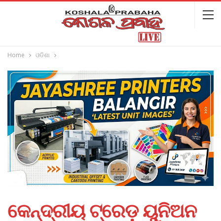
Home
ଓଡିଶା
କେନ୍ଦ୍ରୀୟ ଟ୍ରେଡ଼ ୟୁନିଅନ