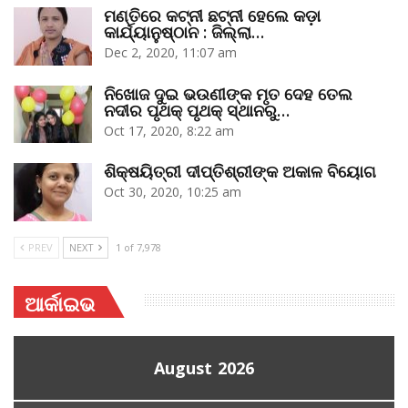
ମଣ୍ତିରେ କଟ୍‌ନୀ ଛଟ୍‌ନୀ ହେଲେ କଡ଼ା
କାର୍ଯ୍ୟାନୁଷ୍ଠାନ : ଜିଲ୍ଲା…
Dec 2, 2020, 11:07 am
ନିଖୋଜ ଦୁଇ ଭଉଣୀଙ୍କ ମୃତ ଦେହ ତେଲ
ନଦୀର ପୃଥକ୍‌ ପୃଥକ୍‌ ସ୍ଥାନରୁ…
Oct 17, 2020, 8:22 am
ଶିକ୍ଷୟିତ୍ରୀ ଦୀପ୍ତିଶ୍ରୀଙ୍କ ଅକାଳ ବିୟୋଗ
Oct 30, 2020, 10:25 am
PREV
NEXT
1 of 7,978
ଆର୍କାଇଭ
August 2026