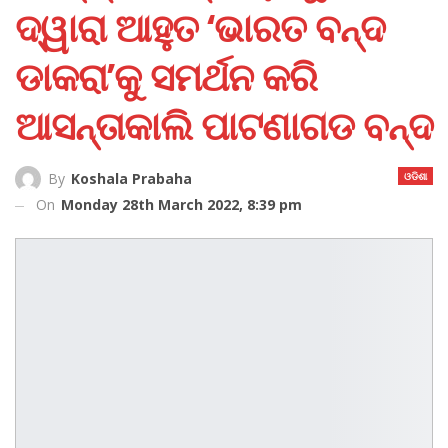
ଦ୍ୱାରା ଆହୁତ ‘ଭାରତ ବନ୍ଦ
ଡାକରା’କୁ ସମର୍ଥନ କରି
ଆସନ୍ତାକାଲି ପାଟଣାଗଡ ବନ୍ଦ
ଓଡିଶା
By
Koshala Prabaha
On
Monday 28th March 2022, 8:39 pm