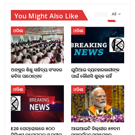
You Might Also Like
All
ଓଡିଶା
ଓଡିଶା
ଅଙ୍କୁର ଶିଶୁ ସାହିତ୍ୟ ସଂସଦର
ୟୁପିଆଇ ବ୍ୟବହାରକାରୀଙ୍କ
କବିତା ପାଠୋତ୍ସବ
ପାଇଁ କୌଣସି ଶୁଳ୍କ ନାହିଁ
ଓଡିଶା
ଓଡିଶା
E20 ପେଟ୍ରୋଲରେ ୫୦୦
ଆଇଆଇଟି ଦିଲ୍ଲୀର ୫୭ତମ
ପିପିଏମ କ୍ଲୋରାଇଡ୍ ଓ ଜଳୀୟ
ସମାବର୍ତ୍ତନ ସମାରୋହକୁ