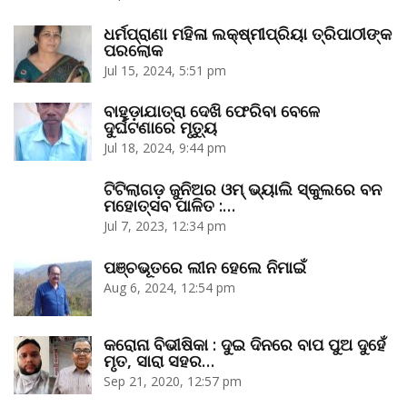
ଧର୍ମପ୍ରାଣା ମହିଳା ଲକ୍ଷ୍ମୀପ୍ରିୟା ତ୍ରିପାଠୀଙ୍କ
ପରଲୋକ
Jul 15, 2024, 5:51 pm
ବାହୁଡ଼ାଯାତ୍ରା ଦେଖି ଫେରିବା ବେଳେ
ଦୁର୍ଘଟଣାରେ ମୃତ୍ୟୁ
Jul 18, 2024, 9:44 pm
ଟିଟିଲାଗଡ଼ ଜୁନିଅର ଓମ୍‌ ଭ୍ୟାଲି ସ୍କୁଲରେ ବନ
ମହୋତ୍ସବ ପାଳିତ :…
Jul 7, 2023, 12:34 pm
ପଞ୍ଚଭୂତରେ ଲୀନ ହେଲେ ନିମାଇଁ
Aug 6, 2024, 12:54 pm
କରୋନା ବିଭୀଷିକା : ଦୁଇ ଦିନରେ ବାପ ପୁଅ ଦୁହେଁ
ମୃତ, ସାରା ସହର…
Sep 21, 2020, 12:57 pm