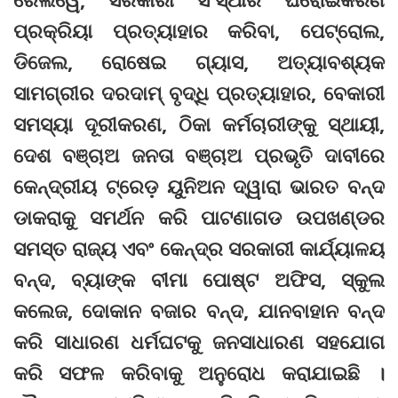
ପ୍ରକ୍ରିୟା ପ୍ରତ୍ୟାହାର କରିବା, ପେଟ୍ରୋଲ,
ଡିଜେଲ, ରୋଷେଇ ଗ୍ୟାସ, ଅତ୍ୟାବଶ୍ୟକ
ସାମଗ୍ରୀର ଦରଦାମ୍‌ ବୃଦ୍ଧି ପ୍ରତ୍ୟାହାର, ବେକାରୀ
ସମସ୍ୟା ଦୂରୀକରଣ, ଠିକା କର୍ମଚାରୀଙ୍କୁ ସ୍ଥାୟୀ,
ଦେଶ ବଞ୍ଚାଅ ଜନତା ବଞ୍ଚାଅ ପ୍ରଭୃତି ଦାବୀରେ
କେନ୍ଦ୍ରୀୟ ଟ୍ରେଡ଼ ୟୁନିଅନ ଦ୍ୱାରା ଭାରତ ବନ୍ଦ
ଡାକରାକୁ ସମର୍ଥନ କରି ପାଟଣାଗଡ ଉପଖଣ୍ଡର
ସମସ୍ତ ରାଜ୍ୟ ଏବଂ କେନ୍ଦ୍ର ସରକାରୀ କାର୍ଯ୍ୟାଳୟ
ବନ୍ଦ, ବ୍ୟାଙ୍କ ବୀମା ପୋଷ୍ଟ ଅଫିସ, ସ୍କୁଲ
କଲେଜ, ଦୋକାନ ବଜାର ବନ୍ଦ, ଯାନବାହାନ ବନ୍ଦ
କରି ସାଧାରଣ ଧର୍ମଘଟକୁ ଜନସାଧାରଣ ସହଯୋଗ
କରି ସଫଳ କରିବାକୁ ଅନୁରୋଧ କରାଯାଇଛି ।