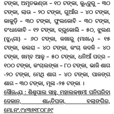
ଟଙ୍କା, ଅମୃତଭଣ୍ଡା – ୧୦ ଟଙ୍କା, କୁନ୍ଦୁରୁ – ୩୦
ଟଙ୍କା, ଲାଉ – ୨୦ ଟଙ୍କା, ଗୁଆଁର – ୪୦ ଟଙ୍କା,
କାକୁଡ଼ି – ୩୦ ଟଙ୍କା, ଫୁଲକୋବି – ୩୦ ଟଙ୍କା,
ବଂଧାକୋବି – ୧୨ ଟଙ୍କା, ବ୍ରୁକୋଲି – ୫୦, ଝୁଲଣ
(ଝୁନ୍‌ଗା) – ୬୦ ଟଙ୍କା, କଖାରୁ (ମାଖନ୍‌) – ୧୫
ଟଙ୍କା, କଲରା – ୪୦ ଟଙ୍କା, କଂଚା କଦଳି – ୪୦
ଟଙ୍କା, ଖମ୍ବ ଆଳୁ – ୫୦ ଟଙ୍କା, ଧନିଆଁ ପତ୍ର –
୧୦୦ ଟଙ୍କା, କଂଚାଲଙ୍କା – ୮୦ ଟଙ୍କା, ଭାଜି ଶାଗ
-୨୦ ଟଙ୍କା, ମେଥି ଶାଗ – ୪୦ ଟଙ୍କା, ପାଳଙ୍ଗ
ଶାଗ – ୩୦ ଟଙ୍କା, ମୂଳା -୨୫ ଟଙ୍କା ।
ସୌଜନ୍ୟ : ଶିଶୁପାଲ ସାହୁ, ମହାଲକ୍ଷ୍ମୀ ପନିପରିବା
ଦେକାନ, ଶାନ୍ତିପଡ଼ା, ବଲାଙ୍ଗିର,
ମୋ.ନଂ.୯୪୩୭୧୮୦୮୬୯