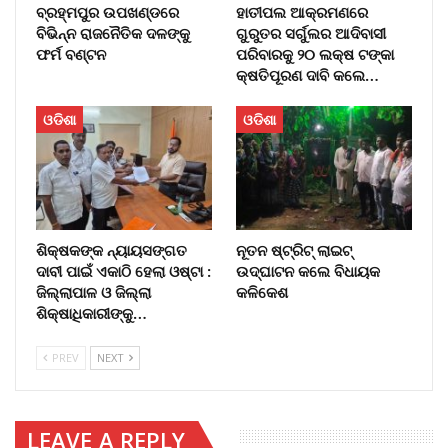
ବ୍ରହ୍ମପୁର ଉପଖଣ୍ଡରେ
ହାତୀପଲ ଆକ୍ରମଣରେ
ବିଭିନ୍ନ ରାଜନୈତିକ ଦଳଙ୍କୁ
ଗୁରୁତର ସର୍ଗୁଲର ଆଦିବାସୀ
ଫର୍ମ ବଣ୍ଟନ
ପରିବାରକୁ ୨୦ ଲକ୍ଷ ଟଙ୍କା
କ୍ଷତିପୂରଣ ଦାବି କଲେ…
ଓଡିଶା
ଓଡିଶା
ଶିକ୍ଷକଙ୍କ ନ୍ୟାୟସଙ୍ଗତ
ନୂତନ ଷ୍ଟ୍ରିଟ୍ ଲାଇଟ୍‌
ଦାବୀ ପାଇଁ ଏକାଠି ହେଲା ଓଷ୍ଟା :
ଉଦ୍‌ଘାଟନ କଲେ ବିଧାୟକ
ଜିଲ୍ଲାପାଳ ଓ ଜିଲ୍ଲା
କଳିକେଶ
ଶିକ୍ଷାଧିକାରୀଙ୍କୁ…
PREV
NEXT
LEAVE A REPLY