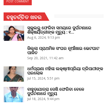
ବହୁଚର୍ଚ୍ଚିତ ଖବର
ସ୍କୁଲରୁ ଫେରିବା ସମୟରେ ଦୁର୍ଘଟଣାରେ
ଶିକ୍ଷୟିତ୍ରୀଙ୍କ ମୃତ୍ୟୁ : ୧…
Aug 6, 2024, 9:13 pm
ଜିଲ୍ଲା ପ୍ରାଥମିକ ସଂଘର ନୂଆଁଖାଇ ଭେଟଘାଟ
ପାଳିତ
Sep 20, 2021, 11:42 am
ଧର୍ମପ୍ରାଣା ମହିଳା ଲକ୍ଷ୍ମୀପ୍ରିୟା ତ୍ରିପାଠୀଙ୍କ
ପରଲୋକ
Jul 15, 2024, 5:51 pm
ବାହୁଡ଼ାଯାତ୍ରା ଦେଖି ଫେରିବା ବେଳେ
ଦୁର୍ଘଟଣାରେ ମୃତ୍ୟୁ
Jul 18, 2024, 9:44 pm