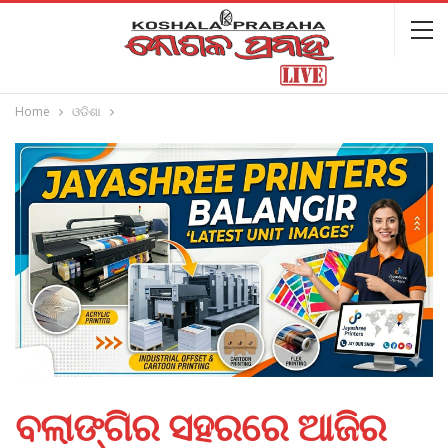
Home
ଓଡିଶା
ବଲାଙ୍ଗିର ସହରରେ ଆଜିର