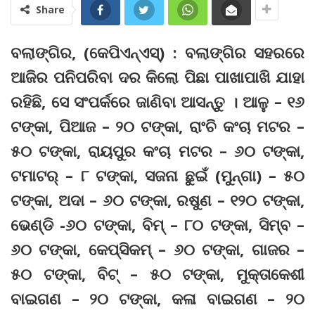
Share
ବଲାଙ୍ଗିର, (କେପିଏନ୍‌ଏସ୍‌) : ବଲାଙ୍ଗିର ସହରରେ
ଆଜିର ପନିପରିବା ଦର କିଲୋ ପିଛା ପାଖାପାଖି ଯାହା
ରହିଛି, ସେ ସଂପର୍କରେ ଜାଣିବା ଆସନ୍ତୁ । ଆଳୁ – ୧୬
ଟଙ୍କା, ପିଆଜ – ୨୦ ଟଙ୍କା, ରାଂଚି କଂଚା ମଟର –
୫୦ ଟଙ୍କା, ରାୟପୁର କଂଚା ମଟର – ୬୦ ଟଙ୍କା,
ଟମାଟର୍‌ – ୮ ଟଙ୍କା, ସଜନା ଛୁଇଁ (ମୁନ୍‌ଗା) – ୫୦
ଟଙ୍କା, ଅଦା – ୬୦ ଟଙ୍କା, ରଷୁଣ – ୧୨୦ ଟଙ୍କା,
ଭେଣ୍ଡି -୬୦ ଟଙ୍କା, ବିମ୍‌ – ୮୦ ଟଙ୍କା, ସିମ୍ବ –
୬୦ ଟଙ୍କା, କେପ୍‌ସିକମ୍‌ – ୬୦ ଟଙ୍କା, ଗାଜର –
୫୦ ଟଙ୍କା, ବିଟ୍‌ – ୫୦ ଟଙ୍କା, ମୁକ୍ତାକେଶୀ
ବାଇଗଣ – ୨୦ ଟଙ୍କା, କଳା ବାଇଗଣ – ୨୦