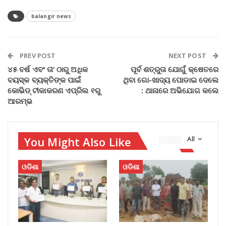
balangir news
PREV POST
NEXT POST
୪୫ ବର୍ଷ ଏବଂ ତା’ ଠାରୁ ଅଧିକ
ପୂର୍ବ ଶତ୍ରୁତା ଯୋଗୁଁ କ୍ଷେତରେ
ବୟସ୍କ ବ୍ୟକ୍ତିଙ୍କ ପାଇଁ
ଥିବା ଗୋ-ଖାଦ୍ୟ ପୋଡାଇ ଦେଲେ
କୋଭିଡ୍‌ ଟୀକାକରଣ ଏପ୍ରିଲ ୧ରୁ
: ଥାନାରେ ଅଭିଯୋଗ କଲେ
ଆରମ୍ଭ
You Might Also Like
All
ଓଡିଶା
ଓଡିଶା