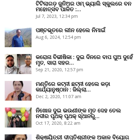
ଟିଟିଲାଗଡ଼ ଜୁନିଅର ଓମ୍‌ ଭ୍ୟାଲି ସ୍କୁଲରେ ବନ
ମହୋତ୍ସବ ପାଳିତ :…
Jul 7, 2023, 12:34 pm
ପଞ୍ଚଭୂତରେ ଲୀନ ହେଲେ ନିମାଇଁ
Aug 6, 2024, 12:54 pm
କରୋନା ବିଭୀଷିକା : ଦୁଇ ଦିନରେ ବାପ ପୁଅ ଦୁହେଁ
ମୃତ, ସାରା ସହର…
Sep 21, 2020, 12:57 pm
ମଣ୍ତିରେ କଟ୍‌ନୀ ଛଟ୍‌ନୀ ହେଲେ କଡ଼ା
କାର୍ଯ୍ୟାନୁଷ୍ଠାନ : ଜିଲ୍ଲା…
Dec 2, 2020, 11:07 am
ନିଖୋଜ ଦୁଇ ଭଉଣୀଙ୍କ ମୃତ ଦେହ ତେଲ
ନଦୀର ପୃଥକ୍‌ ପୃଥକ୍‌ ସ୍ଥାନରୁ…
Oct 17, 2020, 8:22 am
ଶିକ୍ଷୟିତ୍ରୀ ଦୀପ୍ତିଶ୍ରୀଙ୍କ ଅକାଳ ବିୟୋଗ