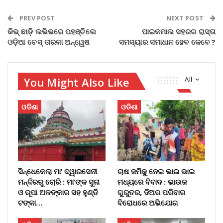
PREV POST
NEXT POST
କିଭ୍ ଛାଡ଼ି ଲଭିଭରେ ପହଞ୍ଚିଲେ
ପାଇକମାଲ ସହରର ରାସ୍ତା
ଓଡ଼ିଆ ଚେସ୍‌ ତାରକା ଅନ୍ୱେଷ
ସମସ୍ୟାର ସମାଧାନ ହେବ କେବେ ?
You Might Also Like
All
ଓଡିଶା
ଓଡିଶା
ସିନ୍ଧେକେଲା ମା’ ଦ୍ୱାରସେନୀ
ଚାଷ ଜମିକୁ ନେଇ ଭାଇ ଭାଇ
ମନ୍ଦିରରୁ ଚୋରି : ମା’ଙ୍କ ସୁନା
ମଧ୍ୟରେ ବିବାଦ : ଭାଉଜ
ଓ ରୂପା ଅଳଙ୍କାର ସହ ହୁଣ୍ଡି
ଗୁରୁତର, ଦିଅର ପରିବାର
ଟଙ୍କା…
ବିରୋଧରେ ଅଭିଯୋଗ