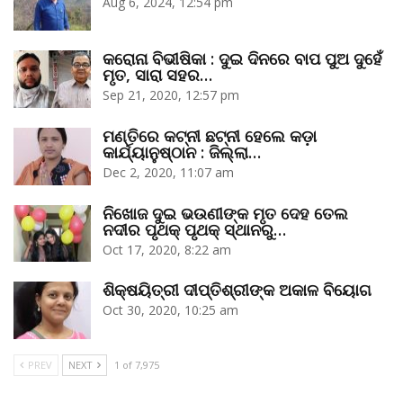
Aug 6, 2024, 12:54 pm
କରୋନା ବିଭୀଷିକା : ଦୁଇ ଦିନରେ ବାପ ପୁଅ ଦୁହେଁ
ମୃତ, ସାରା ସହର…
Sep 21, 2020, 12:57 pm
ମଣ୍ତିରେ କଟ୍‌ନୀ ଛଟ୍‌ନୀ ହେଲେ କଡ଼ା
କାର୍ଯ୍ୟାନୁଷ୍ଠାନ : ଜିଲ୍ଲା…
Dec 2, 2020, 11:07 am
ନିଖୋଜ ଦୁଇ ଭଉଣୀଙ୍କ ମୃତ ଦେହ ତେଲ
ନଦୀର ପୃଥକ୍‌ ପୃଥକ୍‌ ସ୍ଥାନରୁ…
Oct 17, 2020, 8:22 am
ଶିକ୍ଷୟିତ୍ରୀ ଦୀପ୍ତିଶ୍ରୀଙ୍କ ଅକାଳ ବିୟୋଗ
Oct 30, 2020, 10:25 am
PREV
NEXT
1 of 7,975