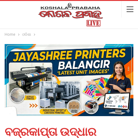
Home
ଓଡିଶା
ବଜ୍ରକାପ୍ତା ଉଦ୍ଧାର