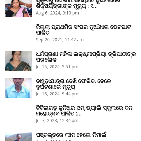
ଶିକ୍ଷୟିତ୍ରୀଙ୍କ ମୃତ୍ୟୁ : ୧…
Aug 6, 2024, 9:13 pm
ଜିଲ୍ଲା ପ୍ରାଥମିକ ସଂଘର ନୂଆଁଖାଇ ଭେଟଘାଟ
ପାଳିତ
Sep 20, 2021, 11:42 am
ଧର୍ମପ୍ରାଣା ମହିଳା ଲକ୍ଷ୍ମୀପ୍ରିୟା ତ୍ରିପାଠୀଙ୍କ
ପରଲୋକ
Jul 15, 2024, 5:51 pm
ବାହୁଡ଼ାଯାତ୍ରା ଦେଖି ଫେରିବା ବେଳେ
ଦୁର୍ଘଟଣାରେ ମୃତ୍ୟୁ
Jul 18, 2024, 9:44 pm
ଟିଟିଲାଗଡ଼ ଜୁନିଅର ଓମ୍‌ ଭ୍ୟାଲି ସ୍କୁଲରେ ବନ
ମହୋତ୍ସବ ପାଳିତ :…
Jul 7, 2023, 12:34 pm
ପଞ୍ଚଭୂତରେ ଲୀନ ହେଲେ ନିମାଇଁ