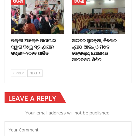
ଓଡିଶା
ଓଡିଶା
ପଲ୍ଲୀ ଆଲୋକ ପାଠାଗାର
ସାଇବର ସୁରକ୍ଷା, କିଶୋର
ଦ୍ୱାରା ବିଶ୍ୱ ସ୍ତନ୍ୟପାନ
ନ୍ୟାୟ ଆଇନ୍ ଓ ମିଶନ
ସପ୍ତାହ–୨୦୨୬ ପାଳିତ
ବାତ୍ସଲ୍ୟ ଯୋଜନାର
ସଚେତନତା ଶିବିର
PREV
NEXT
LEAVE A REPLY
Your email address will not be published.