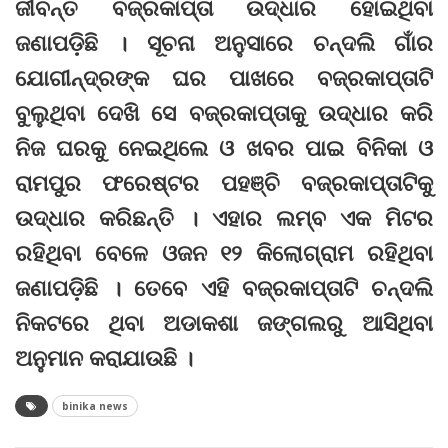
ଜୀବନ୍ତ ବଜ୍ରକାପ୍ତା ଉଦ୍ଧାର ହୋଇଥିବା
ଜଣାପଡ଼ିଛି । ସୂଚନା ଅନୁସାରେ ଚନ୍ଦଲି ଗାଁର
ଯୋଗୀନ୍ଦ୍ରଙ୍କ ଘର ପାଖରେ ବଜ୍ରକାପ୍ତାଟି
ବୁଲୁଥିବା ଦେଖି ସେ ବଜ୍ରକାପ୍ତାକୁ ଉଦ୍ଧାର କରି
ନିଜ ଘରକୁ ନେଇଥିଲେ ଓ ଖବର ପାଇ ବିନିକା ଓ
ରାମପୁର ଫରେଷ୍ଟର ପହଞ୍ଚି ବଜ୍ରକାପ୍ତାଟିକୁ
ଉଦ୍ଧାର କରିଛନ୍ତି । ଏହାର ଲମ୍ବ ଏକ ମିଟର
ରହିଥିବା ବେଳେ ଓଜନ ୧୨ କିଲୋଗ୍ରାମ ରହିଥିବା
ଜଣାପଡ଼ିଛି । ତେବେ ଏହି ବଜ୍ରକାପ୍ତାଟି ଚନ୍ଦଲି
ନିକଟରେ ଥିବା ଅଡାକଶା ଜଙ୍ଗଲରୁ ଆସିଥିବା
ଅନୁମାନ କରାଯାଉଛି ।
binika news