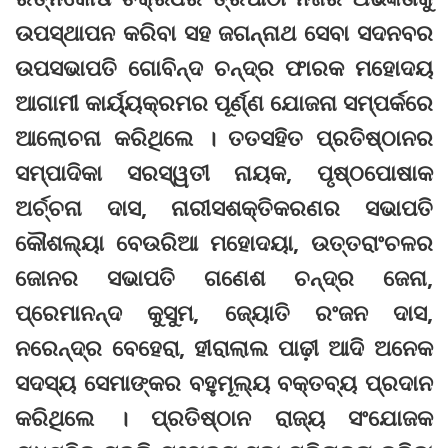
ଉପସ୍ଥାପନ କରିବା ସହ ଜଗନ୍ନାଥ ସେବା ସଦନବର
ଉପସଭାପତି ଗୋବିନ୍ଦ ଚନ୍ଦ୍ର ଫାରକ ମହୋଦୟ
ଆଗାମୀ କାର୍ୟ୍ୟକ୍ରମର ପୂର୍ଣ୍ଣ ଯୋଜନା ସମ୍ପର୍କରେ
ଆଲୋଚନା କରିଥିଲେ । ତତସହିତ ପ୍ରତିଷ୍ଠାନର
ସମ୍ପାଦିକା ସରସ୍ୱତୀ ନାୟକ, ପୃଷ୍ଠପୋଷାକ
ଅର୍ଚ୍ଚନା ଦାସ, ନାରୀସଶକ୍ତିକରଣର ସଭାପତି
କୌଶଲ୍ୟା ବେଉରିଆ ମହୋଦୟା, ଉତ୍ତରାଂଚଳର
ଜୋନର ସଭାପତି ଗଣେଶ ଚନ୍ଦ୍ର ଜେନା,
ପ୍ରେମାନନ୍ଦ କୁସୁମ, ଜ୍ୟୋତି ରଂଜନ ଦାସ,
ନରେନ୍ଦ୍ର ବେହେରା, ହୀରାଲାଲ ପାଢ଼ୀ ଆଦି ଅନେକ
ସଦସ୍ୟ ସେମାଙ୍କର ବହୁମୂଲ୍ୟ ବକ୍ତବ୍ୟ ପ୍ରଦାନ
କରିଥିଲେ । ପ୍ରତିଷ୍ଠାନ ରାଜ୍ୟ ସଂଯୋଜକ