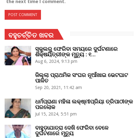
the next time I comment.
ବହୁଚର୍ଚ୍ଚିତ ଖବର
ସ୍କୁଲରୁ ଫେରିବା ସମୟରେ ଦୁର୍ଘଟଣାରେ
ଶିକ୍ଷୟିତ୍ରୀଙ୍କ ମୃତ୍ୟୁ : ୧…
Aug 6, 2024, 9:13 pm
ଜିଲ୍ଲା ପ୍ରାଥମିକ ସଂଘର ନୂଆଁଖାଇ ଭେଟଘାଟ
ପାଳିତ
Sep 20, 2021, 11:42 am
ଧର୍ମପ୍ରାଣା ମହିଳା ଲକ୍ଷ୍ମୀପ୍ରିୟା ତ୍ରିପାଠୀଙ୍କ
ପରଲୋକ
Jul 15, 2024, 5:51 pm
ବାହୁଡ଼ାଯାତ୍ରା ଦେଖି ଫେରିବା ବେଳେ
ଦୁର୍ଘଟଣାରେ ମୃତ୍ୟୁ