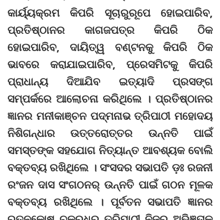
କାର୍ୟ୍ୟକ୍ରମ କିପରି ସୂଚାରୁରୂପେ ହୋଇପାରିବ,
ପ୍ରତିଷ୍ଠାନର କାଗଜପତ୍ର କିପରି ଠିକ
ହୋଇପାରିବ, ଦାୟିତ୍ୱ ବଣ୍ଟନକୁ କିପରି ଠିକ
ଭାବରେ କରାଯାଇପାରିବ, ପ୍ରେସମିଟକୁ କିପରି
ପ୍ରାଧାନ୍ୟ ଦିଆଯିବ ଇତ୍ୟାଦି ପ୍ରସଙ୍ଗ
ସମ୍ପର୍କରେ ଆଲୋଚନା କରିଥିଲେ । ପ୍ରତିଷ୍ଠାନର
ଜ୍ଞାନର ମନୀକାଞ୍ଚନ ପଦ୍ମନାଭ ତ୍ରିପାଠୀ ମହୋଦୟ
ନିଶିଗନ୍ଧାର ଉତ୍ତରୋତ୍ତର ଉନ୍ନତି ପାଇଁ
ସମସ୍ତଙ୍କ ସହଯୋଗ ନିତ୍ୟାନ୍ତ ଆବଶ୍ୟକ ବୋଲି
ବକ୍ତବ୍ୟ ରଖିଥିଲେ । ସଂସଦର ସଭାପତି ଡ଼ଃ ରଜନୀ
ରଂଜନ ଦାସ ସଂଗଠନର୍ ଉନ୍ନତି ପାଇଁ ଗଠନ ମୂଳକ
ବକ୍ତବ୍ୟ ରଖିଥିଲେ । ପୂର୍ବତନ ସଭାପତି ଜ୍ଞାନର
ରତ୍ନକୋଷ ଚକ୍ରଧର ତ୍ରିପାଠୀ ନିଜର ଅଭିଜ୍ଞତାକୁ