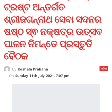
ଟ୍ରଷ୍ଟ ଅନ୍ତର୍ଗତ
ଶ୍ରୀଜଗନ୍ନାଥ ସେବା ସଦନର
ଷଷ୍ଠ ସ୍ଵ ନକ୍ଷତ୍ର ଉତ୍ସବ
ପାଳନ ନିମନ୍ତେ ପ୍ରସ୍ତୁତି
ବୈଠକ
ଓଡିଶା
By
Koshala Prabaha
On
Sunday 11th July 2021, 7:07 pm