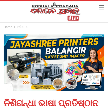
Home
ଓଡିଶା
ନିଶିଗନ୍ଧା ଭାଷା ପ୍ରତିଷ୍ଠାନ