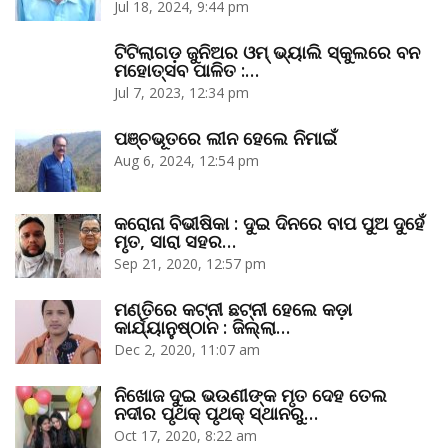
Jul 18, 2024, 9:44 pm
ଟିଟିଲାଗଡ଼ ଜୁନିଅର ଓମ୍‌ ଭ୍ୟାଲି ସ୍କୁଲରେ ବନ
ମହୋତ୍ସବ ପାଳିତ :…
Jul 7, 2023, 12:34 pm
ପଞ୍ଚଭୂତରେ ଲୀନ ହେଲେ ନିମାଇଁ
Aug 6, 2024, 12:54 pm
କରୋନା ବିଭୀଷିକା : ଦୁଇ ଦିନରେ ବାପ ପୁଅ ଦୁହେଁ
ମୃତ, ସାରା ସହର…
Sep 21, 2020, 12:57 pm
ମଣ୍ତିରେ କଟ୍‌ନୀ ଛଟ୍‌ନୀ ହେଲେ କଡ଼ା
କାର୍ଯ୍ୟାନୁଷ୍ଠାନ : ଜିଲ୍ଲା…
Dec 2, 2020, 11:07 am
ନିଖୋଜ ଦୁଇ ଭଉଣୀଙ୍କ ମୃତ ଦେହ ତେଲ
ନଦୀର ପୃଥକ୍‌ ପୃଥକ୍‌ ସ୍ଥାନରୁ…
Oct 17, 2020, 8:22 am