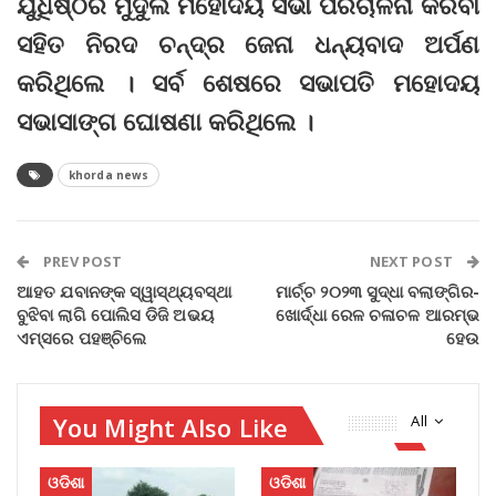
ଯୁଧିଷ୍ଠିର ମୁଦୁଲି ମହୋଦୟ ସଭା ପରିଚାଳନା କରିବା
ସହିତ ନିରଦ ଚନ୍ଦ୍ର ଜେନା ଧନ୍ୟବାଦ ଅର୍ପଣ
କରିଥିଲେ । ସର୍ବ ଶେଷରେ ସଭାପତି ମହୋଦୟ
ସଭାସାଙ୍ଗ ଘୋଷଣା କରିଥିଲେ ।
khorda news
PREV POST
NEXT POST
ଆହତ ଯବାନଙ୍କ ସ୍ୱାସ୍ଥ୍ୟବସ୍ଥା
ମାର୍ଚ୍ଚ ୨୦୨୩ ସୁଦ୍ଧା ବଲାଙ୍ଗିର-
ବୁଝିବା ଲାଗି ପୋଲିସ ଡିଜି ଅଭୟ
ଖୋର୍ଦ୍ଧା ରେଳ ଚଳାଚଳ ଆରମ୍ଭ
ଏମ୍ସରେ ପହଞ୍ଚିଲେ
ହେଉ
You Might Also Like
All
ଓଡିଶା
ଓଡିଶା