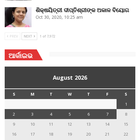
ଶିକ୍ଷୟିତ୍ରୀ ଦୀପ୍ତିଶ୍ରୀଙ୍କ ଅକାଳ ବିୟୋଗ
Oct 30, 2020, 10:25 am
PREV
NEXT
1 of 7,972
ଆର୍କାଇଭ
August 2026
S
M
T
W
T
F
S
1
2
3
4
5
6
7
8
9
10
11
12
13
14
15
16
17
18
19
20
21
22