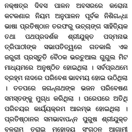
ନକ୍ଷତ୍ର ଦିବସ ପାଳନ ଅବସରରେ କରୋନା
କଟକଣାର ନିୟମ ଅନୁପାଳନ ପୂର୍ବକ ନିଶିଗନ୍ଧା
ଭାଷା ପ୍ରତିଷ୍ଠାନ ତରଫରୁ ଉଚ୍ଚାଙ୍ଗ ସାହିତ୍ୟିକ
ତଥା ପଥପ୍ରଦର୍ଶକ ଶ୍ରୀଯୁକ୍ତ ପଦ୍ମନାଭ
ତ୍ରିପାଠୀଙ୍କ ସଭାପତିତ୍ୱରେ ଗତକାଲି ଏକ
ଜରୁରୀ ପ୍ରସ୍ତୁତି ବୈଠକ ଭରଚୁଆଲ ଗୁଗୁଲ ମିଟ
ମାଧ୍ୟମରେ ଅନୁଷ୍ଠିତ ହୋଇଥିଲା । ସର୍ବପ୍ରଥମେ
ବ୍ରହ୍ମ ନାଦରେ ପରିବେଶ ଭାବମୟ ହୋଇ ଉଠିଥିଲା
। ତତପରେ ଜଗନ୍ନାଥଙ୍କ ଭଜନ ପରିବେଷଣ
ସମସ୍ତଙ୍କୁ ମୁଗ୍ଧ କରିଥିଲା । ପରେପରେ ଅତିଥି
ପରିଚୟର କାର୍ୟ୍ୟକ୍ରମ ଆରମ୍ଭ ହୋଇଥିଲା ।
ପ୍ରତିଷ୍ଠାନର ସମଭାବାପନ୍ନ ପୁରୁଷ ଶ୍ରୀଯୁକ୍ତ
ବଳରାମ ତରାଇ ମହୋଦୟ ସଂଗଠନ ଆଗାମୀ