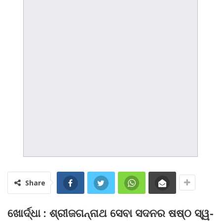
Share
ଖୋର୍ଦ୍ଧା : ଶ୍ରୀଜଗନ୍ନାଥ ସେବା ସଦନର ଷଷ୍ଠ ସ୍ୱ-