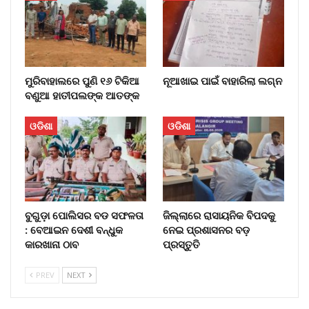
ମୁରିବାହାଲରେ ପୁଣି ୧୬ ଟିକିଆ
ନୂଆଖାଇ ପାଇଁ ବାହାରିଲା ଲଗ୍ନ
ବଣୁଆ ହାତୀପଲଙ୍କ ଆତଙ୍କ
ଓଡିଶା
ଓଡିଶା
ବୁଗୁଡ଼ା ପୋଲିସର ବଡ ସଫଳତା
ଜିଲ୍ଲାରେ ରାସାୟନିକ ବିପଦକୁ
: ବେଆଇନ ଦେଶୀ ବନ୍ଧୁକ
ନେଇ ପ୍ରଶାସନର ବଡ଼
କାରଖାନା ଠାବ
ପ୍ରସ୍ତୁତି
PREV
NEXT