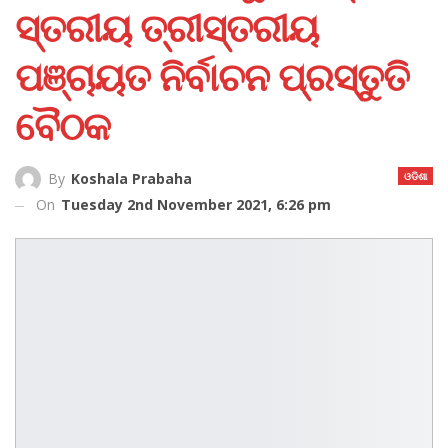
ସ୍ତରୀୟ ତ୍ରୀସ୍ତରୀୟ
ପଞ୍ଚାୟତ ନିର୍ବାଚନ ପ୍ରସ୍ତୁତି
ବୈଠକ
ଓଡିଶା
By
Koshala Prabaha
On
Tuesday 2nd November 2021, 6:26 pm