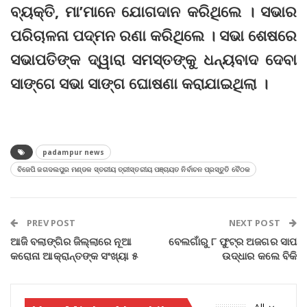
ବ୍ୟକ୍ତି, ମା’ମାନେ ଯୋଗଦାନ କରିଥିଲେ । ସଭାର
ପରିଚାଳନା ପଦ୍ମନ ରଣା କରିଥିଲେ । ସଭା ଶେଷରେ
ସଭାପତିଙ୍କ ଦ୍ୱାରା ସମସ୍ତଙ୍କୁ ଧନ୍ୟବାଦ ଦେବା
ସାଙ୍ଗେ ସଭା ସାଙ୍ଗ ଘୋଷଣା କରାଯାଇଥିଲା ।
padampur news
ବିଜେପି ଜଗଦଲପୁର ମଣ୍ଡଳ ସ୍ତରୀୟ ତ୍ରୀସ୍ତରୀୟ ପଞ୍ଚାୟତ ନିର୍ବାଚନ ପ୍ରସ୍ତୁତି ବୈଠକ
PREV POST
NEXT POST
ଆଜି ବଲାଙ୍ଗିର ଜିଲ୍ଲାରେ ନୂଆ
ବେଲଗାଁରୁ ୮ ଫୁଟ୍‌ର ଅଜଗର ସାପ
କରୋନା ଆକ୍ରାନ୍ତଙ୍କ ସଂଖ୍ୟା ୫
ଉଦ୍ଧାର କଲେ ବିକି