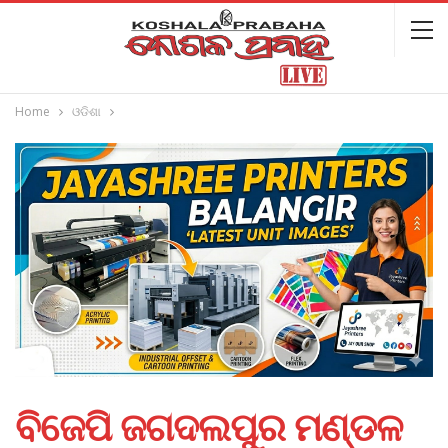
Home
ଓଡିଶା
ବିଜେପି ଜଗଦଲପୁର ମଣ୍ଡଳ