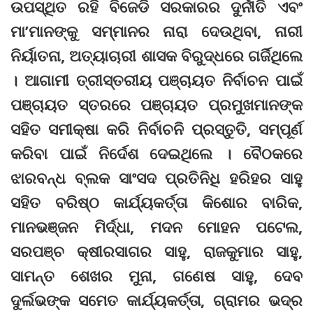
ଉପସ୍ଥିତ ରହି ବିଜେଡି ସରକାରର ଦୁର୍ନୀତି ଏବଂ
ମା’ମାନଙ୍କୁ ସମ୍ମାନର ନାରା ଦେଉଥିବା, ନାରୀ
ନିର୍ୟାତନା, ଅତ୍ୟାଚାରୀ ଶାସକ ବିରୁଦ୍ଧରେ ଗର୍ଜିଥିଲେ
। ଆଗାମୀ ତ୍ରୀସ୍ତରୀୟ ପଞ୍ଚାୟତ ନିର୍ବାଚନ ପାଇଁ
ପଞ୍ଚାୟତ ସ୍ତରରେ ପଞ୍ଚାୟତ ପ୍ରମୁଖମାନଙ୍କ
ସହିତ ସମୀକ୍ଷା କରି ନିର୍ବାଚନି ପ୍ରସ୍ତୁତି, ସମ୍ପୂର୍ଣ
କରିବା ପାଇଁ ନିର୍ଦେଶ ଦେଇଥିଲେ । ବୈଠକରେ
ଝାରବନ୍ଧ ବ୍ଲକ ସାଂସଦ ପ୍ରତିନିଧି ହରିହର ସାହୁ
ସହିତ ବରିଷ୍ଠ କାର୍ଯ୍ୟକର୍ତ୍ତା କିଶୋର ବାରିକ,
ମାନଭଞ୍ଜନ ମିର୍ଦ୍ଧା, ମଦନ ମୋହନ ପଟେଲ,
ସରପଞ୍ଚ କ୍ଷୀରସାଗର ସାହୁ, ରାଜକୁମାର ସାହୁ,
ସାମନ୍ତ ଶେଖର ମୁନା, ଗଣେଷ ସାହୁ, ଦେବ
ଦୁର୍ଲଭଙ୍କ ସମେତ କାର୍ଯ୍ୟକର୍ତ୍ତା, ଗ୍ରାମର ଭଦ୍ର