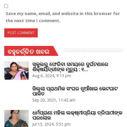
Save my name, email, and website in this browser for
the next time I comment.
ବହୁଚର୍ଚ୍ଚିତ ଖବର
ସ୍କୁଲରୁ ଫେରିବା ସମୟରେ ଦୁର୍ଘଟଣାରେ
ଶିକ୍ଷୟିତ୍ରୀଙ୍କ ମୃତ୍ୟୁ : ୧…
Aug 6, 2024, 9:13 pm
ଜିଲ୍ଲା ପ୍ରାଥମିକ ସଂଘର ନୂଆଁଖାଇ ଭେଟଘାଟ
ପାଳିତ
Sep 20, 2021, 11:42 am
ଧର୍ମପ୍ରାଣା ମହିଳା ଲକ୍ଷ୍ମୀପ୍ରିୟା ତ୍ରିପାଠୀଙ୍କ
ପରଲୋକ
Jul 15, 2024, 5:51 pm