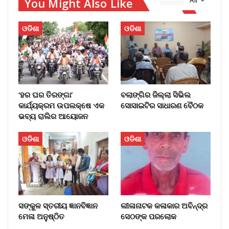
You Might Also Like
All
ଓଡିଶା
ଓଡିଶା
‘ହର ଘର ତିରଙ୍ଗା’
ବଲାଙ୍ଗିର ଜିଲ୍ଲା ସିଭିଲ
କାର୍ଯ୍ୟକ୍ରମ ଉପଲକ୍ଷେ ଏକ
ସୋସାଇଟିର ସାଧାରଣ ବୈଠକ
ଭବ୍ୟ ରାଲିର ଆୟୋଜନ
ଓଡିଶା
ଓଡିଶା
ସଙ୍କୁଳ ସ୍ତରୀୟ ଜ୍ଞାନବିଜ୍ଞାନ
ଲୀଳାନାଟକ କଳାକାର ଅବିନ୍ଦ୍ର
ମେଳା ଅନୁଷ୍ଠିତ
ସେଠଙ୍କ ପରଲୋକ