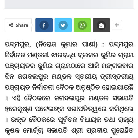
Share
ପଦ୍ମପୁର, (ନିରୋଜ କୁମାର ପାଣୀ) : ପଦ୍ମପୁର
ନିର୍ବାଚନ ମଣ୍ଡଳୀ ଝାରବନ୍ଧ ବ୍ଲକର କୁମିର ଗ୍ରାମ
ପଞ୍ଚାୟତର କୁମିର ଗ୍ରାମଠାରେ ଆଜି ମଙ୍ଗଳବାର
ଦିନ ଜଗଦଲପୁର ମଣ୍ଡଳ ସ୍ତରୀୟ ତ୍ରୀସ୍ତରୀୟ
ପଞ୍ଚାୟତ ନିର୍ବାଚନୀ ବୈଠକ ଅନୁଷ୍ଠିତ ହୋଇଯାଇଛି
। ଏହି ବୈଠକରେ ଜଗଦଲପୁର ମଣ୍ଡଳ ସଭାପତି
ହରେକୃଷ୍ଣ ପଟେଲଙ୍କ ସଭାପତିତ୍ୱରେ କରିଥିଲେ
। ଉକ୍ତ ବୈଠକରେ ପୂର୍ବତନ ବିଧାୟକ ତଥା ରାଜ୍ୟ
କୃଷକ ମୋର୍ଚ୍ଚା ସଭାପତି ଶ୍ରୀ ପ୍ରଦୀପ ପୁରୋହିତ