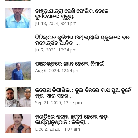
ବାହୁଡ଼ାଯାତ୍ରା ଦେଖି ଫେରିବା ବେଳେ
ଦୁର୍ଘଟଣାରେ ମୃତ୍ୟୁ
Jul 18, 2024, 9:44 pm
ଟିଟିଲାଗଡ଼ ଜୁନିଅର ଓମ୍‌ ଭ୍ୟାଲି ସ୍କୁଲରେ ବନ
ମହୋତ୍ସବ ପାଳିତ :…
Jul 7, 2023, 12:34 pm
ପଞ୍ଚଭୂତରେ ଲୀନ ହେଲେ ନିମାଇଁ
Aug 6, 2024, 12:54 pm
କରୋନା ବିଭୀଷିକା : ଦୁଇ ଦିନରେ ବାପ ପୁଅ ଦୁହେଁ
ମୃତ, ସାରା ସହର…
Sep 21, 2020, 12:57 pm
ମଣ୍ତିରେ କଟ୍‌ନୀ ଛଟ୍‌ନୀ ହେଲେ କଡ଼ା
କାର୍ଯ୍ୟାନୁଷ୍ଠାନ : ଜିଲ୍ଲା…
Dec 2, 2020, 11:07 am