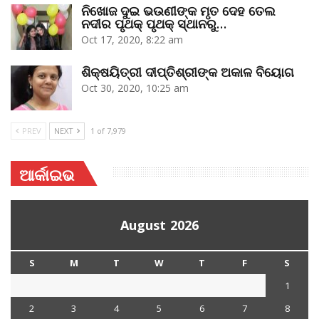
ନିଖୋଜ ଦୁଇ ଭଉଣୀଙ୍କ ମୃତ ଦେହ ତେଲ
ନଦୀର ପୃଥକ୍‌ ପୃଥକ୍‌ ସ୍ଥାନରୁ…
Oct 17, 2020, 8:22 am
ଶିକ୍ଷୟିତ୍ରୀ ଦୀପ୍ତିଶ୍ରୀଙ୍କ ଅକାଳ ବିୟୋଗ
Oct 30, 2020, 10:25 am
PREV
NEXT
1 of 7,979
ଆର୍କାଇଭ
August 2026
S
M
T
W
T
F
S
1
2
3
4
5
6
7
8