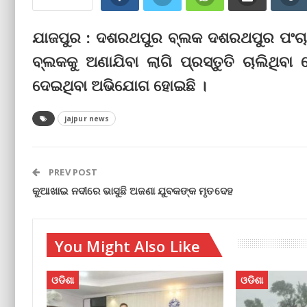
ଯାଜପୁର : ଦଶରଥପୁର ବ୍ଲକ ଦଶରଥପୁର ପଂଚା
ବ୍ଲକକୁ ଅଣାଯିବା ଲାଗି ପ୍ରସ୍ତୁତି ଚାଲିଥିବା
ଦେଇଥିବା ଅଭିଯୋଗ ହୋଇଛି ।
jajpur news
PREV POST
କୁଆଖାଇ ନଦୀରେ ଭାସୁଛି ଅଜଣା ଯୁବକଙ୍କ ମୃତଦେହ
You Might Also Like
ଓଡିଶା
ଓଡିଶା