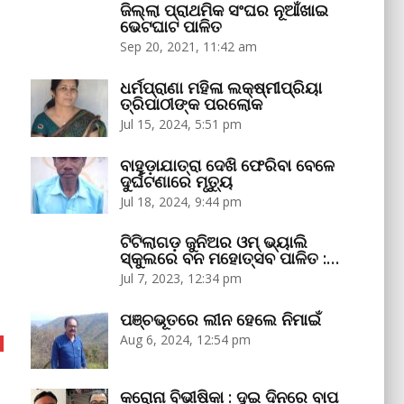
ଜିଲ୍ଲା ପ୍ରାଥମିକ ସଂଘର ନୂଆଁଖାଇ
ଭେଟଘାଟ ପାଳିତ
Sep 20, 2021, 11:42 am
ଧର୍ମପ୍ରାଣା ମହିଳା ଲକ୍ଷ୍ମୀପ୍ରିୟା
ତ୍ରିପାଠୀଙ୍କ ପରଲୋକ
Jul 15, 2024, 5:51 pm
ବାହୁଡ଼ାଯାତ୍ରା ଦେଖି ଫେରିବା ବେଳେ
ଦୁର୍ଘଟଣାରେ ମୃତ୍ୟୁ
Jul 18, 2024, 9:44 pm
ଟିଟିଲାଗଡ଼ ଜୁନିଅର ଓମ୍‌ ଭ୍ୟାଲି
ସ୍କୁଲରେ ବନ ମହୋତ୍ସବ ପାଳିତ :…
Jul 7, 2023, 12:34 pm
ପଞ୍ଚଭୂତରେ ଲୀନ ହେଲେ ନିମାଇଁ
Aug 6, 2024, 12:54 pm
କରୋନା ବିଭୀଷିକା : ଦୁଇ ଦିନରେ ବାପ