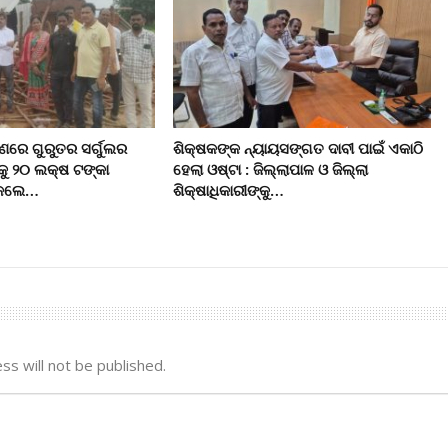
ରେ ଗୁରୁତର ସର୍ଗୁଲର
ଶିକ୍ଷକଙ୍କ ନ୍ୟାୟସଙ୍ଗତ ଦାବୀ ପାଇଁ ଏକାଠି
କୁ ୨୦ ଲକ୍ଷ ଟଙ୍କା
ହେଲା ଓଷ୍ଟା : ଜିଲ୍ଲାପାଳ ଓ ଜିଲ୍ଲା
ି କଲେ…
ଶିକ୍ଷାଧିକାରୀଙ୍କୁ…
ss will not be published.