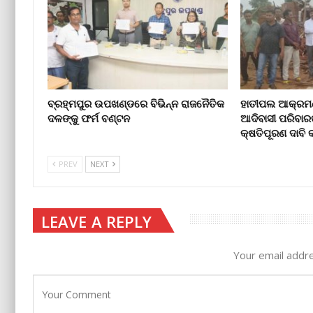
ବ୍ରହ୍ମପୁର ଉପଖଣ୍ଡରେ ବିଭିନ୍ନ ରାଜନୈତିକ
ହାତୀପଲ ଆକ୍ରମଣ
ଦଳଙ୍କୁ ଫର୍ମ ବଣ୍ଟନ
ଆଦିବାସୀ ପରିବାର
କ୍ଷତିପୂରଣ ଦାବ
PREV
NEXT
LEAVE A REPLY
Your email addre