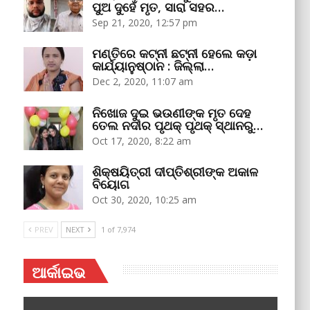
ପୁଅ ଦୁହେଁ ମୃତ, ସାରା ସହର…
Sep 21, 2020, 12:57 pm
ମଣ୍ତିରେ କଟ୍‌ନୀ ଛଟ୍‌ନୀ ହେଲେ କଡ଼ା
କାର୍ଯ୍ୟାନୁଷ୍ଠାନ : ଜିଲ୍ଲା…
Dec 2, 2020, 11:07 am
ନିଖୋଜ ଦୁଇ ଭଉଣୀଙ୍କ ମୃତ ଦେହ
ତେଲ ନଦୀର ପୃଥକ୍‌ ପୃଥକ୍‌ ସ୍ଥାନରୁ…
Oct 17, 2020, 8:22 am
ଶିକ୍ଷୟିତ୍ରୀ ଦୀପ୍ତିଶ୍ରୀଙ୍କ ଅକାଳ
ବିୟୋଗ
Oct 30, 2020, 10:25 am
PREV
NEXT
1 of 7,974
ଆର୍କାଇଭ