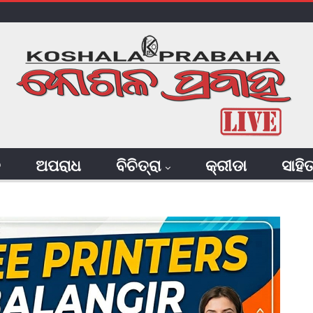
ି
ଅପରାଧ
ବିଚିତ୍ରା
କ୍ରୀଡା
ସାହି