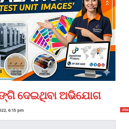
ିଙ୍ଗି ଦେଇଥିବା ଅଭିଯୋଗ
022, 6:15 pm
ଓଡିଶା