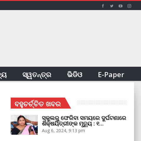
ତ୍ୟ
ସ୍ୱତନ୍ତ୍ର
ଭିଡିଓ
E-Paper
ବହୁଚର୍ଚ୍ଚିତ ଖବର
ସ୍କୁଲରୁ ଫେରିବା ସମୟରେ ଦୁର୍ଘଟଣାରେ
ଶିକ୍ଷୟିତ୍ରୀଙ୍କ ମୃତ୍ୟୁ : ୧…
Aug 6, 2024, 9:13 pm