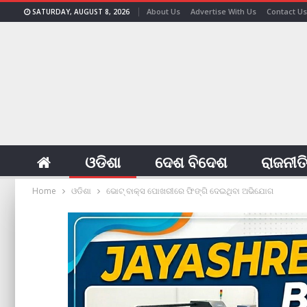
About Us
Advertise With Us
Contact Us
SATURDAY, AUGUST 8, 2026
ଓଡିଶା
ଦେଶ ବିଦେଶ
ରାଜନୀତ
Home
ଓଡିଶା
ଭୋଟ୍ ବାକ୍ସ ପୋଖରୀରେ ଫିଙ୍ଗି ଦେଇଥିବା ଅଭିଯୋଗ