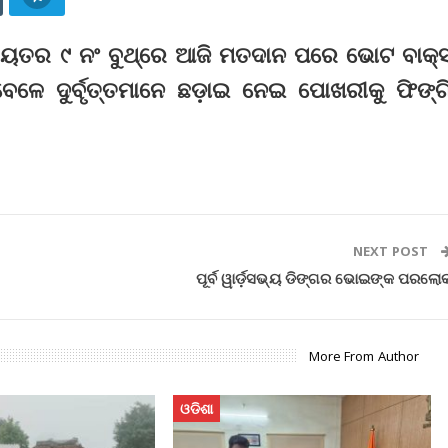
ୟତର ୯ ନଂ ବୁଥ୍‌ରେ ଆଜି ମତଦାନ ପରେ ଭୋଟ ବାକ୍
 ବେଳେ ଦୁର୍ବୃତ୍ତମାନେ ଛଡ଼ାଇ ନେଇ ପୋଖରୀକୁ ଫିଙ୍ଗ
NEXT POST
ପୂର୍ବ ୱାର୍ଡ଼ସଭ୍ୟ ଡିଙ୍ଗର ଭୋଇଙ୍କ ପରଲୋ
More From Author
ଓଡିଶା