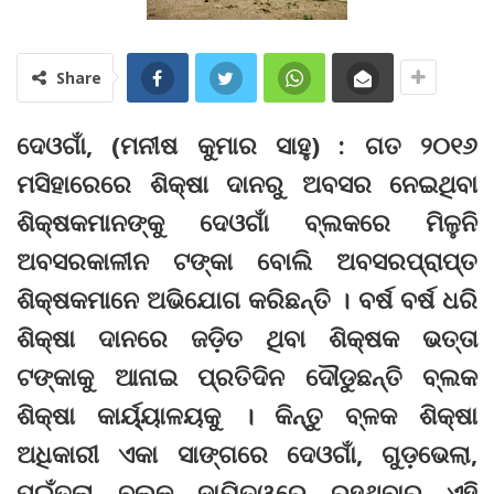
Share
ଦେଓଗାଁ, (ମନୀଷ କୁମାର ସାହୁ) : ଗତ ୨୦୧୬
ମସିହାରେରେ ଶିକ୍ଷା ଦାନରୁ ଅବସର ନେଇଥିବା
ଶିକ୍ଷକମାନଙ୍କୁ ଦେଓଗାଁ ବ୍ଲକରେ ମିଳୁନି
ଅବସରକାଳୀନ ଟଙ୍କା ବୋଲି ଅବସରପ୍ରାପ୍ତ
ଶିକ୍ଷକମାନେ ଅଭିଯୋଗ କରିଛନ୍ତି । ବର୍ଷ ବର୍ଷ ଧରି
ଶିକ୍ଷା ଦାନରେ ଜଡ଼ିତ ଥିବା ଶିକ୍ଷକ ଭତ୍ତା
ଟଙ୍କାକୁ ଆନାଇ ପ୍ରତିଦିନ ଦୌଡୁଛନ୍ତି ବ୍ଲକ
ଶିକ୍ଷା କାର୍ୟ୍ୟାଳୟକୁ । କିନ୍ତୁ ବ୍ଳକ ଶିକ୍ଷା
ଅଧିକାରୀ ଏକା ସାଙ୍ଗରେ ଦେଓଗାଁ, ଗୁଡ଼ଭେଲା,
ପୁଇଁତଲା ବ୍ଲକ ଦାୟିତ୍ୱରେ ରହୁଥିବାରୁ ଏହି