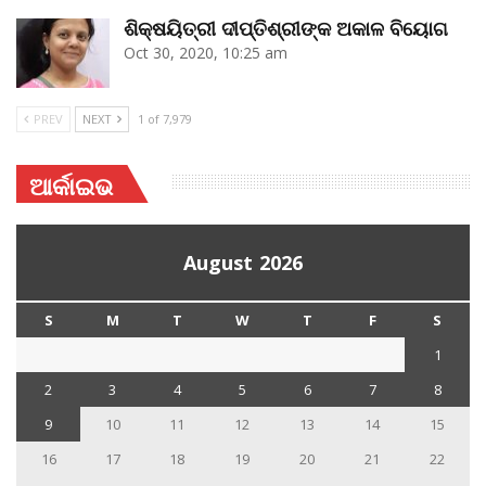
ଶିକ୍ଷୟିତ୍ରୀ ଦୀପ୍ତିଶ୍ରୀଙ୍କ ଅକାଳ ବିୟୋଗ
Oct 30, 2020, 10:25 am
PREV
NEXT
1 of 7,979
ଆର୍କାଇଭ
August 2026
S
M
T
W
T
F
S
1
2
3
4
5
6
7
8
9
10
11
12
13
14
15
16
17
18
19
20
21
22