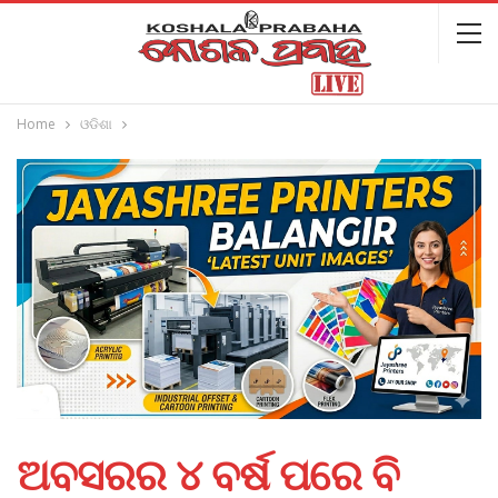
Home
ଓଡିଶା
ଅବସରର ୪ ବର୍ଷ ପରେ ବି