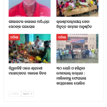
ଲୀଳାନାଟକ କଳାକାର ଅବିନ୍ଦ୍ର
କ୍ଲଷ୍ଟରସ୍ଥରୀୟ ସେବା
ସେଠଙ୍କ ପରଲୋକ
ନିବୃତ୍ତ ସମ୍ମାନ ଅନୁଷ୍ଠିତ
ଓଡିଶା
ଓଡିଶା
ଦିୱାନଡିହି ଠାରେ ଶ୍ରାବଣୀ
୩୦ ଚୋରି ଓ ହଜିଥିବା
ମହୋତ୍ସବର ଏକାଦଶ ଦିବସ
ମୋବାଇଲ୍‌ ଉଦ୍ଧାର :
ମାଲିକଙ୍କୁ ଫେରାଇଲା
ଖପ୍ରାଖୋଲ ପୋଲିସ
PREV
NEXT