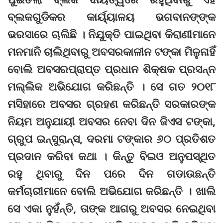
ବ୍ଲକଗୁଡିକର କାର୍ୟ୍ୟାଳୟ ଭଗବାନଙ୍‌ଙ୍କ
ଭରସାରେ ଚାଲିଛି । ନିଯୁକ୍ତି ପାଇଥିବା କିରାଣୀମାନେ
ମନମାନି ଚାଲିଥିବାରୁ ଅବସରକାଳୀନ ଟଙ୍କା ମିଳୁନାହିଁ
ବୋଲି ଅବସରପ୍ରାପ୍ତ ପ୍ରଧାନ ଶିକ୍ଷକ ପ୍ରସନ୍ନ
ମଲ୍ଲିକ ଅଭିଯୋଗ କରିଛନ୍ତି । ସେ ଗତ ୨୦୧୮
ମସିହାରେ ଅବସର ଗ୍ରହଣ କରିଛନ୍ତି ସରକାରଙ୍କ
ନିୟମ ଅନୁଯାୟୀ ଅବସର ନେବା ଦିନ ଜିଏସ ଟଙ୍କା,
ଗ୍ରୁପ ଇନ୍ସୁରାନ୍ସ, ଦରମା ଟଙ୍କାର ୬୦ ପ୍ରତିଶତ
ପ୍ରଦାନ କରିବା କଥା । କିନ୍ତୁ ବିଇଓ ଅନୁପସ୍ଥିତ
ରହୁ ଥିବାରୁ ଦିନ ପରେ ଦିନ ଗଡାଉଛନ୍ତି
କର୍ମଚାରୀମାନେ ବୋଲି ଅଭିଯୋଗ କରିଛନ୍ତି । ଖାଲି
ସେ ଏକା ନୁହଁନ୍ତି, ତାଙ୍କ ଆଗରୁ ଅବସର ନେଇଥିବା