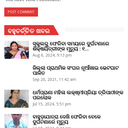
ବହୁଚର୍ଚ୍ଚିତ ଖବର
ସ୍କୁଲରୁ ଫେରିବା ସମୟରେ ଦୁର୍ଘଟଣାରେ
ଶିକ୍ଷୟିତ୍ରୀଙ୍କ ମୃତ୍ୟୁ : ୧…
Aug 6, 2024, 9:13 pm
ଜିଲ୍ଲା ପ୍ରାଥମିକ ସଂଘର ନୂଆଁଖାଇ ଭେଟଘାଟ
ପାଳିତ
Sep 20, 2021, 11:42 am
ଧର୍ମପ୍ରାଣା ମହିଳା ଲକ୍ଷ୍ମୀପ୍ରିୟା ତ୍ରିପାଠୀଙ୍କ
ପରଲୋକ
Jul 15, 2024, 5:51 pm
ବାହୁଡ଼ାଯାତ୍ରା ଦେଖି ଫେରିବା ବେଳେ
ଦୁର୍ଘଟଣାରେ ମୃତ୍ୟୁ