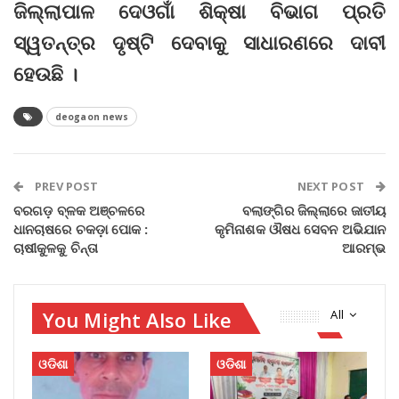
ଜିଲ୍ଲାପାଳ ଦେଓଗାଁ ଶିକ୍ଷା ବିଭାଗ ପ୍ରତି
ସ୍ୱତନ୍ତ୍ର ଦୃଷ୍ଟି ଦେବାକୁ ସାଧାରଣରେ ଦାବୀ
ହେଉଛି ।
deogaon news
PREV POST
NEXT POST
ବରଗଡ଼ ବ୍ଳକ ଅଞ୍ଚଳରେ
ବଲାଙ୍ଗିର ଜିଲ୍ଲାରେ ଜାତୀୟ
ଧାନଚାଷରେ ଚକଡ଼ା ପୋକ :
କୃମିନାଶକ ଔଷଧ ସେବନ ଅଭିଯାନ
ଚାଷୀକୁଳକୁ ଚିନ୍ତା
ଆରମ୍ଭ
You Might Also Like
All
ଓଡିଶା
ଓଡିଶା