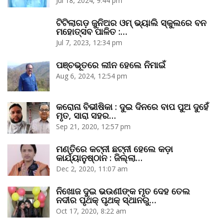
Jul 18, 2024, 9:44 pm
ଟିଟିଲାଗଡ଼ ଜୁନିଅର ଓମ୍‌ ଭ୍ୟାଲି ସ୍କୁଲରେ ବନ
ମହୋତ୍ସବ ପାଳିତ :…
Jul 7, 2023, 12:34 pm
ପଞ୍ଚଭୂତରେ ଲୀନ ହେଲେ ନିମାଇଁ
Aug 6, 2024, 12:54 pm
କରୋନା ବିଭୀଷିକା : ଦୁଇ ଦିନରେ ବାପ ପୁଅ ଦୁହେଁ
ମୃତ, ସାରା ସହର…
Sep 21, 2020, 12:57 pm
ମଣ୍ତିରେ କଟ୍‌ନୀ ଛଟ୍‌ନୀ ହେଲେ କଡ଼ା
କାର୍ଯ୍ୟାନୁଷ୍ଠାନ : ଜିଲ୍ଲା…
Dec 2, 2020, 11:07 am
ନିଖୋଜ ଦୁଇ ଭଉଣୀଙ୍କ ମୃତ ଦେହ ତେଲ
ନଦୀର ପୃଥକ୍‌ ପୃଥକ୍‌ ସ୍ଥାନରୁ…
Oct 17, 2020, 8:22 am