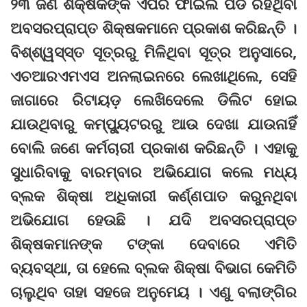
୨୩ ଜଣ ଶିକ୍ଷକଙ୍କ ଏପରି ଫାଇଲ ପଡି ରହିଥିବା
ଅବସରପ୍ରାପ୍ତ ଶିକ୍ଷକମାନେ ପ୍ରକାଶ କରିଛନ୍ତି ।
ବିଶ୍‌ଶ୍ୱସ୍‌ସ୍ତ ସୂତ୍ରରୁ ମିଳିଥିବା ସୂତ୍ର ଅନୁସାରେ,
ଏଚଆରଏମଏସ ଅନଲାଇନରେ ଲେଖାଥିଲେ, ସେହି
ଜାଗାରେ ରିଟାୟଡ଼ ଲେଖିଦେଲେ ଡିଲିଟ ହୋଇ
ଯାଉଥିବାରୁ କମ୍ପ୍ୟୁଟରରୁ ଆଉ ଦେଖା ଯାଉନାହିଁ
ବୋଲି ଜଣେ କର୍ମଚାରୀ ପ୍ରକାଶ କରିଛନ୍ତି । ଏହାକୁ
ସୁଧାରିବାକୁ ବାରମ୍ବାର ଅଭିଯୋଗ କଲେ ମଧ୍ୟ
ବ୍ଲକ ଶିକ୍ଷା ଅଧିକାରୀ କର୍ଣ୍ଣପାତ କରୁନଥିବା
ଅଭିଯୋଗ ହେଉଛି । ଯଦି ଅବସରପ୍ରାପ୍ତ
ଶିକ୍ଷକମାନଙ୍କ ଟଙ୍କା ଦେବାରେ ଏମିତି
ବ୍ୟବସ୍ଥା, ତା ହେଲେ ବ୍ଲକ ଶିକ୍ଷା ବିଭାଗ କେମିତି
ଚାଲୁଥିବ ତାହା ସହଜେ ଅନୁମେୟ । ଏଣୁ ବଲାଙ୍ଗିର