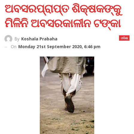
ଅବସରପ୍ରାପ୍ତ ଶିକ୍ଷକଙ୍କୁ
ମିଳିନି ଅବସରକାଳୀନ ଟଙ୍କା
ଓଡିଶା
By
Koshala Prabaha
On
Monday 21st September 2020, 6:46 pm