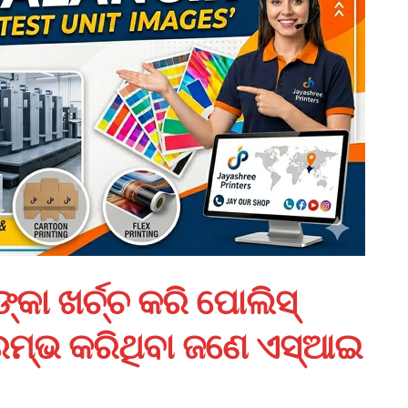
କା ଖର୍ଚ୍ଚ କରି ପୋଲିସ୍
ରମ୍ଭ କରିଥିବା ଜଣେ ଏସ୍‌ଆଇ