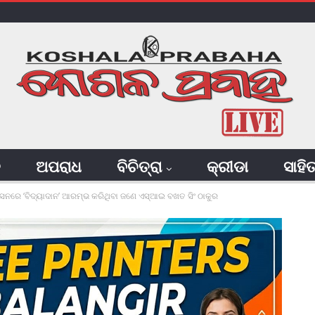
ି
ଅପରାଧ
ବିଚିତ୍ରା
କ୍ରୀଡା
ସାହି
ଟେସନରେ ‘ବିଦ୍ୟାଦାନ’ ଆରମ୍ଭ କରିଥିବା ଜଣେ ଏସ୍‌ଆଇ ବଖତ ସିଂ ଠାକୁର