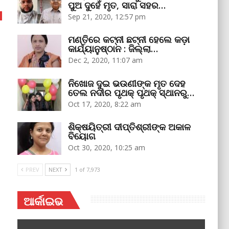
ପୁଅ ଦୁହେଁ ମୃତ, ସାରା ସହର…
Sep 21, 2020, 12:57 pm
ମଣ୍ତିରେ କଟ୍‌ନୀ ଛଟ୍‌ନୀ ହେଲେ କଡ଼ା
କାର୍ଯ୍ୟାନୁଷ୍ଠାନ : ଜିଲ୍ଲା…
Dec 2, 2020, 11:07 am
ନିଖୋଜ ଦୁଇ ଭଉଣୀଙ୍କ ମୃତ ଦେହ
ତେଲ ନଦୀର ପୃଥକ୍‌ ପୃଥକ୍‌ ସ୍ଥାନରୁ…
Oct 17, 2020, 8:22 am
ଶିକ୍ଷୟିତ୍ରୀ ଦୀପ୍ତିଶ୍ରୀଙ୍କ ଅକାଳ
ବିୟୋଗ
Oct 30, 2020, 10:25 am
PREV
NEXT
1 of 7,973
ଆର୍କାଇଭ