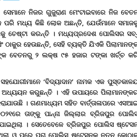
ି, ସେମାନେ ନିଜର ଗୁଜୁରାଣ ମେଂଟାଇବାରେ ନିଜ ବେତ
୍କ ପରି ମଧ୍ୟ କିଛି ଲୋକ ଅଛନ୍ତି, ଯେଉଁମାନେ ସମାଜକ
ୁ ଚେଷ୍ଟା କରନ୍ତି । ମଧ୍ୟପ୍ରଦେଶ ପୋଲିସର ସବ୍
 ଠାକୁର ହେଉଛନ୍ତି, ସେହି ବ୍ୟକ୍ତି ଯିଏକି ପିଲାମାନଙ୍
ଙ୍କ ବେତନରୁ ୨ ଲକ୍ଷ ୯୫ ହଜାର ଟଙ୍କା ଖର୍ଚ୍ଚ କର
କ ସହଯୋଗୀମାନେ ‘ବିଦ୍ୟାଦାନ’ ନାମକ ଏକ ପୁସ୍ତକାଳ
 ଅଧ୍ୟୟନ କରୁଛନ୍ତି । ଏହି ଉପାୟରେ ପିଲାମାନଙ୍କ
 କରାଯାଉଛି । ଗଣମାଧ୍ୟମ ସହିତ ବାର୍ତ୍ତାଳାପରେ ଏସଆ
୦୨୧ରେ ତାଙ୍କୁ ପାନ୍ନା ଜିଲ୍ଲାର ବ୍ରିଜପୁର ପୋଲି
ରାଯାଇଥିଲା । ସେତେବେଳେ ବ୍ରିଜପୁର ପୋଲିସ ଷ୍ଟେସ
ିଲା ଓ ପରେ ପୂରା ପୋଲିସ ଷ୍ଟେସନକୁ ନୂତନ କୋଠାକ