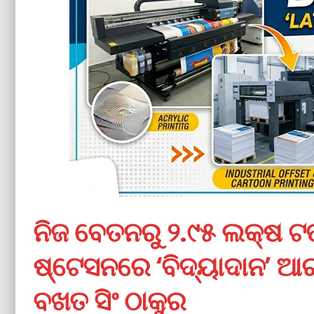
ନିଜ ବେତନରୁ ୨.୯୫ ଲକ୍ଷ ଟଙ୍
ଷ୍ଟେସନରେ ‘ବିଦ୍ୟାଦାନ’ ଆ
ବଖତ ସିଂ ଠାକୁର