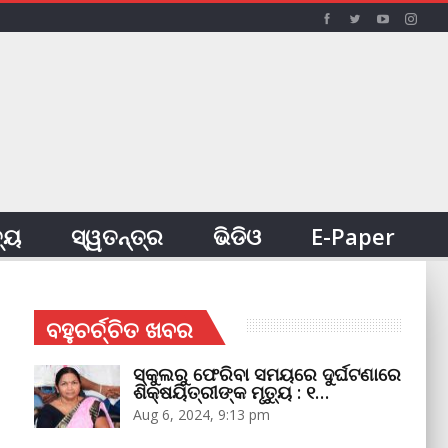
ତ୍ୟ
ସ୍ୱତନ୍ତ୍ର
ଭିଡିଓ
E-Paper
ବହୁଚର୍ଚ୍ଚିତ ଖବର
ସ୍କୁଲରୁ ଫେରିବା ସମୟରେ ଦୁର୍ଘଟଣାରେ
ଶିକ୍ଷୟିତ୍ରୀଙ୍କ ମୃତ୍ୟୁ : ୧…
Aug 6, 2024, 9:13 pm