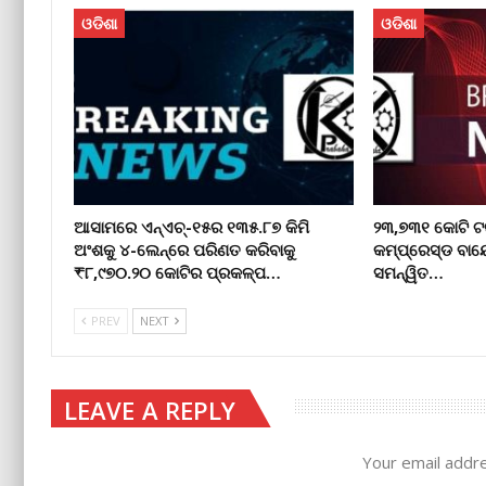
ଓଡିଶା
ଓଡିଶା
ଆସାମରେ ଏନ୍ଏଚ୍-୧୫ର ୧୩୫.୮୭ କିମି
୨୩,୭୩୧ କୋଟି ଟ
ଅଂଶକୁ ୪-ଲେନ୍ରେ ପରିଣତ କରିବାକୁ
କମ୍ପ୍ରେସ୍ଡ ବାୟ
₹୮,୯୭୦.୨୦ କୋଟିର ପ୍ରକଳ୍ପ…
ସମନ୍ୱିତ…
PREV
NEXT
LEAVE A REPLY
Your email addre