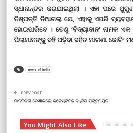
ସ୍ଥାନାନ୍ତର କରାଯାଇଥିଲା । ଏହା ପରେ ପୁର
ନିଷ୍ପତ୍ତି ନିଆଗଲା ଯେ, ଏହାକୁ ଏପରି ବ୍ୟବହାର
ହୋଇପାରିବେ । ତେଣୁ ‘ବିଦ୍ୟାଦାନ’ ନାମକ ଏକ
ପିଲାମାନଙ୍କୁ ବହି ପଢ଼ିବା ସହିତ ମାଗଣା କୋଚିଂ
news of india
PREV POST
ମାନବିକତା ଦେଖାଇଲେ କନେଷ୍ଟବଳ ବନ୍ଦିତା ପଟ୍ଟନାୟକ
You Might Also Like