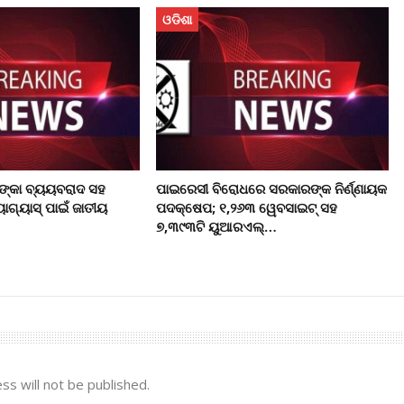
ଓଡିଶା
ଙ୍କା ବ୍ୟୟବରାଦ ସହ
ପାଇରେସୀ ବିରୋଧରେ ସରକାରଙ୍କ ନିର୍ଣ୍ଣାୟକ
ୋଗ୍ୟାସ୍ ପାଇଁ ଜାତୀୟ
ପଦକ୍ଷେପ; ୧,୨୬୩ ୱେବସାଇଟ୍ ସହ
୭,୩୯୩ଟି ୟୁଆରଏଲ୍…
ss will not be published.