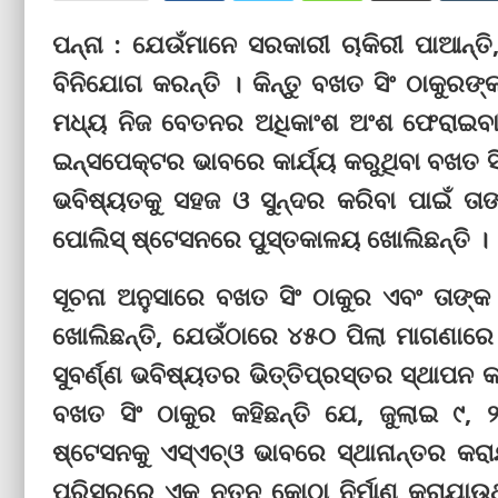
ପନ୍ନା : ଯେଉଁମାନେ ସରକାରୀ ଚାକିରୀ ପାଆନ୍ତ
ବିନିଯୋଗ କରନ୍ତି । କିନ୍ତୁ ବଖତ ସିଂ ଠାକୁରଙ
ମଧ୍ୟ ନିଜ ବେତନର ଅଧିକାଂଶ ଅଂଶ ଫେରାଇବାକ
ଇନ୍ସପେକ୍ଟର ଭାବରେ କାର୍ଯ୍ୟ କରୁଥିବା ବଖତ ସିଂ
ଭବିଷ୍ୟତକୁ ସହଜ ଓ ସୁନ୍ଦର କରିବା ପାଇଁ ତା
ପୋଲିସ୍ ଷ୍ଟେସନରେ ପୁସ୍ତକାଳୟ ଖୋଲିଛନ୍ତି ।
ସୂଚନା ଅନୁସାରେ ବଖତ ସିଂ ଠାକୁର ଏବଂ ତାଙ୍
ଖୋଲିଛନ୍ତି, ଯେଉଁଠାରେ ୪୫୦ ପିଲା ମାଗଣାରେ
ସୁବର୍ଣ୍ଣ ଭବିଷ୍ୟତର ଭିତ୍ତିପ୍ରସ୍ତର ସ୍ଥାପନ
ବଖତ ସିଂ ଠାକୁର କହିଛନ୍ତି ଯେ, ଜୁଲାଇ ୯, ୨
ଷ୍ଟେସନକୁ ଏସ୍‌ଏଚ୍‌ଓ ଭାବରେ ସ୍ଥାନାନ୍ତର କ
ପରିସରରେ ଏକ ନୂତନ କୋଠା ନିର୍ମାଣ କରାଯାଉଥ