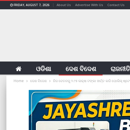
About Us
Advertise With Us
Contact Us
FRIDAY, AUGUST 7, 2026
ଓଡିଶା
ଦେଶ ବିଦେଶ
ରାଜନୀତ
Home
ଦେଶ ବିଦେଶ
ନିଜ ବେତନରୁ ୨.୯୫ ଲକ୍ଷ ଟଙ୍କା ଖର୍ଚ୍ଚ କରି ପୋଲିସ୍ ଷ୍