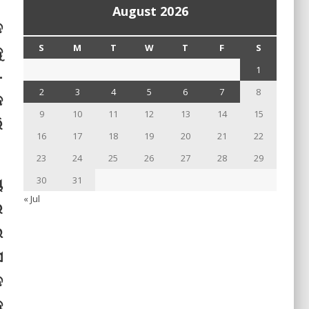
August 2026
ନ
ୁ
S
M
T
W
T
F
S
1
-
2
3
4
5
6
7
8
କ
9
10
11
12
13
14
15
ି
16
17
18
19
20
21
22
23
24
25
26
27
28
29
ୟ
30
31
« Jul
ର
ଇ
ସ
ନ
ୁ