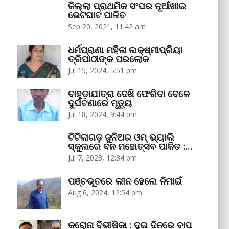
ଜିଲ୍ଲା ପ୍ରାଥମିକ ସଂଘର ନୂଆଁଖାଇ
ଭେଟଘାଟ ପାଳିତ
Sep 20, 2021, 11:42 am
ଧର୍ମପ୍ରାଣା ମହିଳା ଲକ୍ଷ୍ମୀପ୍ରିୟା
ତ୍ରିପାଠୀଙ୍କ ପରଲୋକ
Jul 15, 2024, 5:51 pm
ବାହୁଡ଼ାଯାତ୍ରା ଦେଖି ଫେରିବା ବେଳେ
ଦୁର୍ଘଟଣାରେ ମୃତ୍ୟୁ
Jul 18, 2024, 9:44 pm
ଟିଟିଲାଗଡ଼ ଜୁନିଅର ଓମ୍‌ ଭ୍ୟାଲି
ସ୍କୁଲରେ ବନ ମହୋତ୍ସବ ପାଳିତ :…
Jul 7, 2023, 12:34 pm
ପଞ୍ଚଭୂତରେ ଲୀନ ହେଲେ ନିମାଇଁ
Aug 6, 2024, 12:54 pm
କରୋନା ବିଭୀଷିକା : ଦୁଇ ଦିନରେ ବାପ