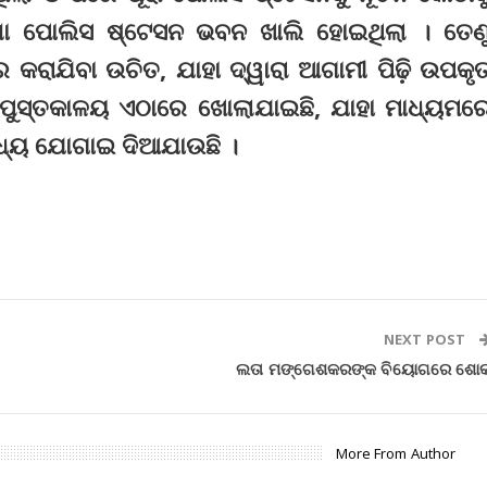
ୁଣା ପୋଲିସ ଷ୍ଟେସନ ଭବନ ଖାଲି ହୋଇଥିଲା । ତେଣ
 କରାଯିବା ଉଚିତ, ଯାହା ଦ୍ୱାରା ଆଗାମୀ ପିଢ଼ି ଉପକୃ
 ପୁସ୍ତକାଳୟ ଏଠାରେ ଖୋଲାଯାଇଛି, ଯାହା ମାଧ୍ୟମର
 ମଧ୍ୟ ଯୋଗାଇ ଦିଆଯାଉଛି ।
NEXT POST
ଲତା ମଙ୍ଗେଶକରଙ୍କ ବିୟୋଗରେ ଶୋ
More From Author