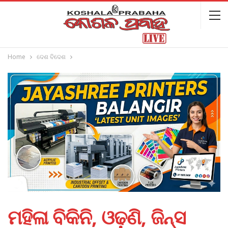
Home
ଦେଶ ବିଦେଶ
ମହିଳା ବିକିନି, ଓଢ଼ଣି, ଜିନ୍ସ