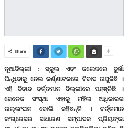
Share
ନୂଆଦିଲ୍ଲୀ : ସ୍କୁଲ ଏବଂ କଲେଜରେ ବୁର୍ଖା
ପିନ୍ଧିବାକୁ ନେଇ କର୍ଣ୍ଣାଟକରେ ବିବାଦ ଉପୁଜିଛି ।
ଏହି ବିବାଦ ବର୍ତ୍ତମାନ ଦିଲ୍ଲୀରେ ପହଞ୍ଚିଛି ।
କେତେକ ସଂସ୍ଥା ଏହାକୁ ମହିଳା ଅଧିକାରର
ଉଲ୍ଲଂଘନ ବୋଲି କହିଛନ୍ତି । ବର୍ତ୍ତମାନ
କଂଗ୍ରେସର ସାଧାରଣ ସମ୍ପାଦକ ପ୍ରିୟଙ୍କା