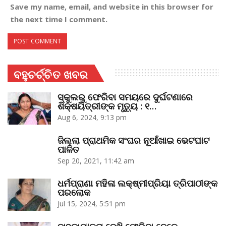
Save my name, email, and website in this browser for
the next time I comment.
ବହୁଚର୍ଚ୍ଚିତ ଖବର
ସ୍କୁଲରୁ ଫେରିବା ସମୟରେ ଦୁର୍ଘଟଣାରେ
ଶିକ୍ଷୟିତ୍ରୀଙ୍କ ମୃତ୍ୟୁ : ୧…
Aug 6, 2024, 9:13 pm
ଜିଲ୍ଲା ପ୍ରାଥମିକ ସଂଘର ନୂଆଁଖାଇ ଭେଟଘାଟ
ପାଳିତ
Sep 20, 2021, 11:42 am
ଧର୍ମପ୍ରାଣା ମହିଳା ଲକ୍ଷ୍ମୀପ୍ରିୟା ତ୍ରିପାଠୀଙ୍କ
ପରଲୋକ
Jul 15, 2024, 5:51 pm