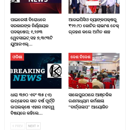
ପାଇରେସୀ ବିରୋଧରେ
ଆରଇପିସିଓ ବ୍ୟାଙ୍କପକ୍ଷରୁ
ସରକାରଙ୍କ ନିର୍ଣ୍ଣାୟକ
₹୨୨.୯୦ କୋଟିର ଲାଭାଂଶ ଚେକ୍
ପଦକ୍ଷେପ; ୧,୨୬୩
ଗ୍ରହଣ କଲେ ଅମିତ ଶାହ
ୱେବସାଇଟ୍ ସହ ୭,୩୯୩ଟି
ୟୁଆରଏଲ୍…
ଓଡିଶା
ଦେଶ ବିଦେଶ
ଧାରା ୩୭୦ ଏବଂ ୩୫ (ଏ)
ସାଲେପୁରଠାରେ ଆଞ୍ଚଳିକ
ଉଚ୍ଛେଦର ସାତ ବର୍ଷ ପୂର୍ତ୍ତି
ଗଣମାଧ୍ୟମ କର୍ମଶାଳା
ଉପଲକ୍ଷେ ଏହାର ମହତ୍ୱ
“ବାର୍ତ୍ତାଳାପ” ଆୟୋଜିତ
ବିଷୟରେ କହିଲେ…
PREV
NEXT