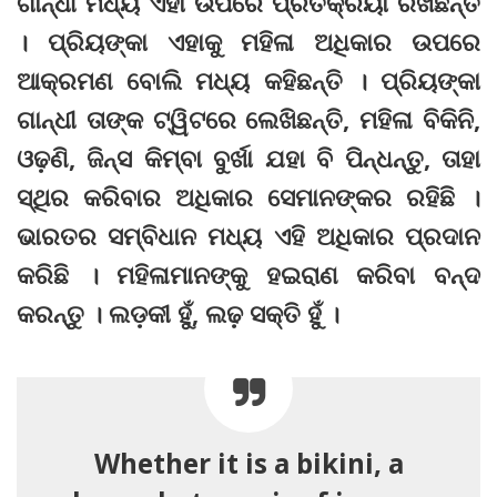
ଗାନ୍ଧୀ ମଧ୍ୟ ଏହା ଉପରେ ପ୍ରତିକ୍ରିୟା ରଖିଛନ୍ତି
। ପ୍ରିୟଙ୍କା ଏହାକୁ ମହିଳା ଅଧିକାର ଉପରେ
ଆକ୍ରମଣ ବୋଲି ମଧ୍ୟ କହିଛନ୍ତି । ପ୍ରିୟଙ୍କା
ଗାନ୍ଧୀ ତାଙ୍କ ଟ୍ୱିଟରେ ଲେଖିଛନ୍ତି, ମହିଳା ବିକିନି,
ଓଢ଼ଣି, ଜିନ୍ସ କିମ୍ବା ବୁର୍ଖା ଯହା ବି ପିନ୍ଧନ୍ତୁ, ତାହା
ସ୍ଥିର କରିବାର ଅଧିକାର ସେମାନଙ୍କର ରହିଛି ।
ଭାରତର ସମ୍ବିଧାନ ମଧ୍ୟ ଏହି ଅଧିକାର ପ୍ରଦାନ
କରିଛି । ମହିଳାମାନଙ୍କୁ ହଇରାଣ କରିବା ବନ୍ଦ
କରନ୍ତୁ । ଲଡ଼କୀ ହୁଁ, ଲଢ଼ ସକ୍‌ତି ହୁଁ ।
Whether it is a bikini, a