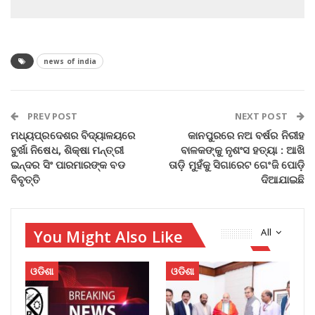
news of india
PREV POST
NEXT POST
ମଧ୍ୟପ୍ରଦେଶର ବିଦ୍ୟାଳୟରେ
କାନପୁରରେ ନଅ ବର୍ଷର ନିରୀହ
ବୁର୍ଖା ନିଷେଧ, ଶିକ୍ଷା ମନ୍ତ୍ରୀ
ବାଳକଙ୍କୁ ନୃଶଂସ ହତ୍ୟା : ଆଖି
ଇନ୍ଦର ସିଂ ପାରମାରଙ୍କ ବଡ
ତାଡ଼ି ମୁହଁକୁ ସିଗାରେଟ ଗେଂଜି ପୋଡ଼ି
ବିବୃତ୍ତି
ଦିଆଯାଇଛି
You Might Also Like
All
ଓଡିଶା
ଓଡିଶା