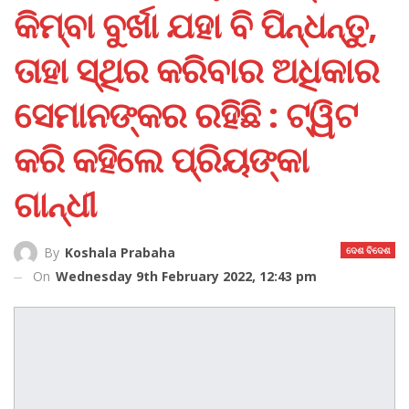
କିମ୍ବା ବୁର୍ଖା ଯହା ବି ପିନ୍ଧନ୍ତୁ,
ତାହା ସ୍ଥିର କରିବାର ଅଧିକାର
ସେମାନଙ୍କର ରହିଛି : ଟ୍ୱିଟ
କରି କହିଲେ ପ୍ରିୟଙ୍କା
ଗାନ୍ଧୀ
ଦେଶ ବିଦେଶ
By
Koshala Prabaha
On
Wednesday 9th February 2022, 12:43 pm