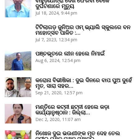
ବାହୁଡ଼ାଯାତ୍ରା ଦେଖି ଫେରିବା ବେଳେ
ଦୁର୍ଘଟଣାରେ ମୃତ୍ୟୁ
Jul 18, 2024, 9:44 pm
ଟିଟିଲାଗଡ଼ ଜୁନିଅର ଓମ୍‌ ଭ୍ୟାଲି ସ୍କୁଲରେ ବନ
ମହୋତ୍ସବ ପାଳିତ :…
Jul 7, 2023, 12:34 pm
ପଞ୍ଚଭୂତରେ ଲୀନ ହେଲେ ନିମାଇଁ
Aug 6, 2024, 12:54 pm
କରୋନା ବିଭୀଷିକା : ଦୁଇ ଦିନରେ ବାପ ପୁଅ ଦୁହେଁ
ମୃତ, ସାରା ସହର…
Sep 21, 2020, 12:57 pm
ମଣ୍ତିରେ କଟ୍‌ନୀ ଛଟ୍‌ନୀ ହେଲେ କଡ଼ା
କାର୍ଯ୍ୟାନୁଷ୍ଠାନ : ଜିଲ୍ଲା…
Dec 2, 2020, 11:07 am
ନିଖୋଜ ଦୁଇ ଭଉଣୀଙ୍କ ମୃତ ଦେହ ତେଲ
ନଦୀର ପୃଥକ୍‌ ପୃଥକ୍‌ ସ୍ଥାନରୁ…