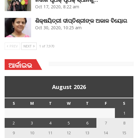
Oct 17, 2020, 8:22 am
ଶିକ୍ଷୟିତ୍ରୀ ଦୀପ୍ତିଶ୍ରୀଙ୍କ ଅକାଳ ବିୟୋଗ
Oct 30, 2020, 10:25 am
PREV
NEXT
1 of 7,970
ଆର୍କାଇଭ
August 2026
S
M
T
W
T
F
S
1
2
3
4
5
6
7
8
9
10
11
12
13
14
15