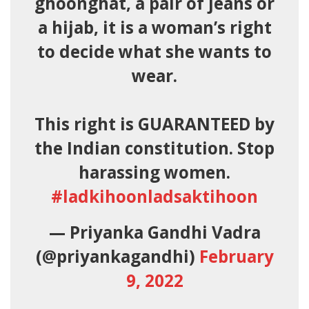
ghoonghat, a pair of jeans or
a hijab, it is a woman’s right
to decide what she wants to
wear.
This right is GUARANTEED by
the Indian constitution. Stop
harassing women.
#ladkihoonladsaktihoon
— Priyanka Gandhi Vadra
(@priyankagandhi)
February
9, 2022