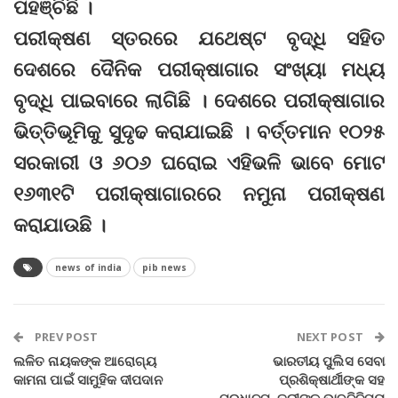
ପହଞ୍ଚିଛି ।
ପରୀକ୍ଷଣ ସ୍ତରରେ ଯଥେଷ୍ଟ ବୃଦ୍ଧି ସହିତ
ଦେଶରେ ଦୈନିକ ପରୀକ୍ଷାଗାର ସଂଖ୍ୟା ମଧ୍ୟ
ବୃଦ୍ଧି ପାଇବାରେ ଲାଗିଛି । ଦେଶରେ ପରୀକ୍ଷାଗାର
ଭିତ୍ତିଭୂମିକୁ ସୁଦୃଢ କରାଯାଇଛି । ବର୍ତ୍ତମାନ ୧୦୨୫
ସରକାରୀ ଓ ୬୦୬ ଘରୋଇ ଏହିଭଳି ଭାବେ ମୋଟ
୧୬୩୧ଟି ପରୀକ୍ଷାଗାରରେ ନମୁନା ପରୀକ୍ଷଣ
କରାଯାଉଛି ।
news of india
pib news
PREV POST
NEXT POST
ଲଳିତ ନାୟକଙ୍କ ଆରୋଗ୍ୟ
ଭାରତୀୟ ପୁଲିସ ସେବା
କାମନା ପାଇଁ ସାମୁହିକ ଦୀପଦାନ
ପ୍ରଶିକ୍ଷାର୍ଥୀଙ୍କ ସହ