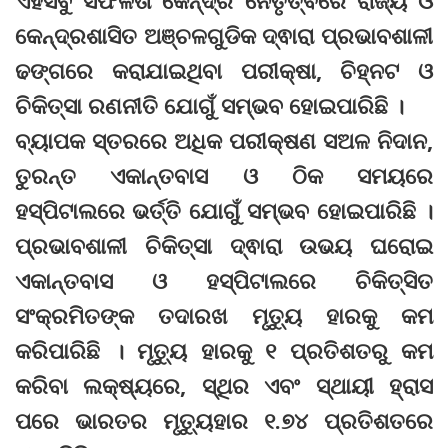
ଏହିସବୁ ସଫଳତା କେନ୍ଦ୍ର ନେତୃତ୍ଵରେ ରାଜ୍ୟ ଓ
କେନ୍ଦ୍ରଶାସିତ ଅଞ୍ଚଳଗୁଡିକ ଦ୍ଵାରା ପ୍ରଭାବଶାଳୀ
ଢଙ୍ଗରେ କରାଯାଇଥିବା ପରୀକ୍ଷା, ଚିହ୍ନଟ ଓ
ଚିକିତ୍ସା ରଣନୀତି ଯୋଗୁଁ ସମ୍ଭବ ହୋଇପାରିଛି ।
ବ୍ୟାପକ ସ୍ତରରେ ଅଧିକ ପରୀକ୍ଷଣ ସଅଳ ନିଦାନ,
ତୁରନ୍ତ ଏକାନ୍ତବାସ ଓ ଠିକ ସମୟରେ
ହସ୍ପିଟାଲରେ ଭର୍ତ୍ତି ଯୋଗୁଁ ସମ୍ଭବ ହୋଇପାରିଛି ।
ପ୍ରଭାବଶାଳୀ ଚିକିତ୍ସା ଦ୍ଵାରା ଉଭୟ ଘରୋଇ
ଏକାନ୍ତବାସ ଓ ହସ୍ପିଟାଲରେ ଚିକିତ୍ସିତ
ସଂକ୍ରମିତଙ୍କ ତଦାରଖ ମୃତ୍ୟୁ ହାରକୁ କମ
କରିପାରିଛି । ମୃତ୍ୟୁ ହାରକୁ ୧ ପ୍ରତିଶତରୁ କମ
କରିବା ଲକ୍ଷ୍ୟରେ, ସ୍ଥିର ଏବଂ ସ୍ଥାୟୀ ହ୍ରାସ
ପରେ ଭାରତର ମୃତ୍ୟୁହାର ୧.୭୪ ପ୍ରତିଶତରେ