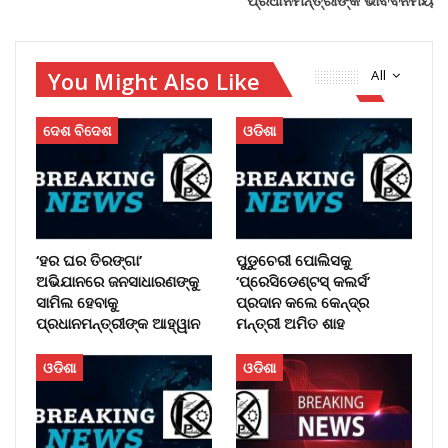
ପ୍ରଧାନମନ୍ତ୍ରୀଙ୍କ ଭାବବିନିମୟ
You Might Also Like
All
ଦେଶ ବିଦେଶ
ଓଡିଶା
‘ହର ଘର ତିରଙ୍ଗା’
ପୁଡୁଚେରୀ ପୋଲିସକୁ
ଅଭିଯାନରେ ଜନସାଧାରଣଙ୍କୁ
‘ପ୍ରେସିଡେଣ୍ଟସ୍ କଲର୍ସ’
ସାମିଲ ହେବାକୁ
ପ୍ରଦାନ କଲେ କେନ୍ଦ୍ର
ପ୍ରଧାନମନ୍ତ୍ରୀଙ୍କ ଆହ୍ୱାନ
ମନ୍ତ୍ରୀ ଅମିତ ଶାହ
ଓଡିଶା
ଓଡିଶା