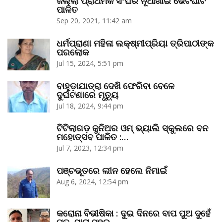
ଜିଲ୍ଲା ପ୍ରାଥମିକ ସଂଘର ନୂଆଁଖାଇ ଭେଟଘାଟ
ପାଳିତ
Sep 20, 2021, 11:42 am
ଧର୍ମପ୍ରାଣା ମହିଳା ଲକ୍ଷ୍ମୀପ୍ରିୟା ତ୍ରିପାଠୀଙ୍କ
ପରଲୋକ
Jul 15, 2024, 5:51 pm
ବାହୁଡ଼ାଯାତ୍ରା ଦେଖି ଫେରିବା ବେଳେ
ଦୁର୍ଘଟଣାରେ ମୃତ୍ୟୁ
Jul 18, 2024, 9:44 pm
ଟିଟିଲାଗଡ଼ ଜୁନିଅର ଓମ୍‌ ଭ୍ୟାଲି ସ୍କୁଲରେ ବନ
ମହୋତ୍ସବ ପାଳିତ :…
Jul 7, 2023, 12:34 pm
ପଞ୍ଚଭୂତରେ ଲୀନ ହେଲେ ନିମାଇଁ
Aug 6, 2024, 12:54 pm
କରୋନା ବିଭୀଷିକା : ଦୁଇ ଦିନରେ ବାପ ପୁଅ ଦୁହେଁ
ମୃତ, ସାରା ସହର…