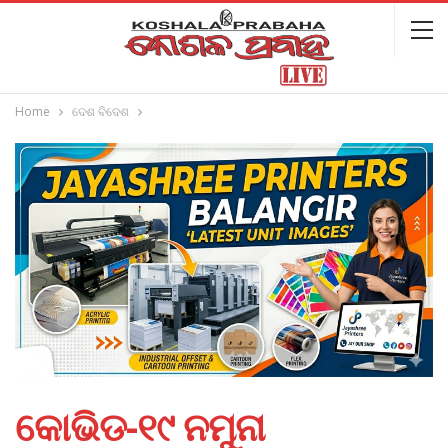
Home
ଦେଶ ବିଦେଶ
କୋଭିଡ-୧୯ ନମୁନା