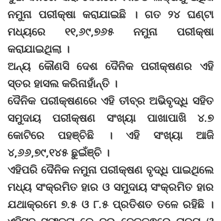
ନମୁନା ପରୀକ୍ଷା କରାଯାଇଛି । ଗତ ୨୪ ଘଣ୍ଟା
ମଧ୍ୟରେ ୧୧,୬୯,୭୬୫ ନମୁନା ପରୀକ୍ଷା
କରାଯାଇଥିଲା ।
ଅନ୍ୟ କୌଣସି ଦେଶ ଦୈନିକ ପରୀକ୍ଷଣର ଏହି
ସ୍ତର ହାସଲ କରିନାହାଁନ୍ତି ।
ଦୈନିକ ପରୀକ୍ଷଣରେ ଏହି ତୀବ୍ର ଅଭିବୃଦ୍ଧି ସହିତ
ସମୁଦାୟ ପରୀକ୍ଷଣ ସଂଖ୍ୟା ପାଖାପାଖି ୪.୭
କୋଟିରେ ପହଞ୍ଚିଛି । ଏହି ସଂଖ୍ୟା ଆଜି
୪,୬୬,୭୯,୧୪୫ ଛୁଇଁଞ୍ଚି ।
ଏହିପରି ଦୈନିକ ନମୁନା ପରୀକ୍ଷଣ ବୃଦ୍ଧି ପାଇଥିଲେ
ମଧ୍ୟ ସଂକ୍ରମିତ ହାର ଓ ସମୁଦାୟ ସଂକ୍ରମିତ ହାର
ଯଥାକ୍ରମେ ୭.୫ ଓ ୮.୫ ପ୍ରତିଶତ ତଳେ ରହିଛି ।