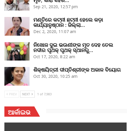
Sep 21, 2020, 12:57 pm
ମଣ୍ତିରେ କଟ୍‌ନୀ ଛଟ୍‌ନୀ ହେଲେ କଡ଼ା
କାର୍ଯ୍ୟାନୁଷ୍ଠାନ : ଜିଲ୍ଲା…
Dec 2, 2020, 11:07 am
ନିଖୋଜ ଦୁଇ ଭଉଣୀଙ୍କ ମୃତ ଦେହ ତେଲ
ନଦୀର ପୃଥକ୍‌ ପୃଥକ୍‌ ସ୍ଥାନରୁ…
Oct 17, 2020, 8:22 am
ଶିକ୍ଷୟିତ୍ରୀ ଦୀପ୍ତିଶ୍ରୀଙ୍କ ଅକାଳ ବିୟୋଗ
Oct 30, 2020, 10:25 am
PREV
NEXT
1 of 7,983
ଆର୍କାଇଭ