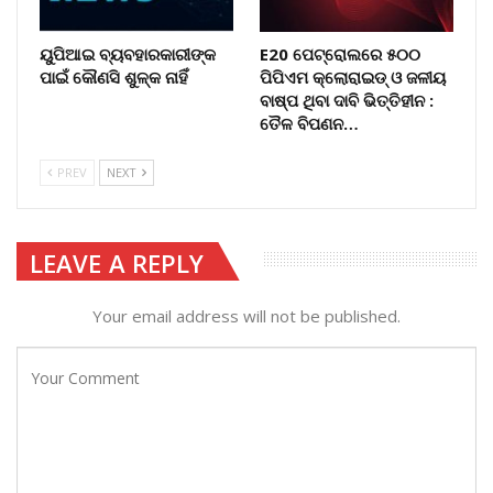
ୟୁପିଆଇ ବ୍ୟବହାରକାରୀଙ୍କ
E20 ପେଟ୍ରୋଲରେ ୫୦୦
ପାଇଁ କୌଣସି ଶୁଳ୍କ ନାହିଁ
ପିପିଏମ କ୍ଲୋରାଇଡ୍ ଓ ଜଳୀୟ
ବାଷ୍ପ ଥିବା ଦାବି ଭିତ୍ତିହୀନ :
ତୈଳ ବିପଣନ…
PREV
NEXT
LEAVE A REPLY
Your email address will not be published.