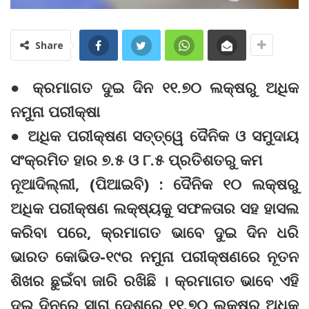
Share
● କ୍ରମାଗତ ଦୁଇ ଦିନ ୧୧.୭୦ ଲକ୍ଷରୁ ଅଧିକ
ନମୁନା ପରୀକ୍ଷା
● ଅଧିକ ପରୀକ୍ଷଣ ସତ୍ତ୍ୱେ ଦୈନିକ ଓ ସମୁଦାୟ
ସଂକ୍ରମିତ ହାର ୭.୫ ଓ ୮.୫ ପ୍ରତିଶତରୁ କମ
ନୂଆଦିଲ୍ଲୀ, (ପିଆଇବି) : ଦୈନିକ ୧୦ ଲକ୍ଷରୁ
ଅଧିକ ପରୀକ୍ଷଣ ଲକ୍ଷ୍ୟକୁ ସଫଳତାର ସହ ହାସଲ
କରିବା ପରେ, କ୍ରମାଗତ ଭାବେ ଦୁଇ ଦିନ ଧରି
ଭାରତ କୋଭିଡ-୧୯ର ନମୁନା ପରୀକ୍ଷଣରେ ନୂତନ
ଶିଖର ଛୁଇଁବା ଜାରି ରଖିଛି । କ୍ରମାଗତ ଭାବେ ଏହି
ଦୁଇ ଦିନରେ ସାରା ଦେଶରେ ୧୧.୭୦ ଲକ୍ଷରୁ ଅଧିକ