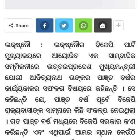
Share
ଲକ୍ଷ୍ନୌ : ଲକ୍ଷ୍ନୌର ବିଜେପି ପାର୍ଟି
ମୁଖ୍ୟାଳୟରେ ଆୟୋଜିତ ଏକ ସାମ୍ବାଦିକ
ସମ୍ମିଳନୀରେ ଉତ୍ତରପ୍ରଦେଶ ମୁଖ୍ୟମନ୍ତ୍ରୀ
ଯୋଗୀ ଆଦିତ୍ୟନାଥ ତାଙ୍କର ପାଞ୍ଚ ବର୍ଷର
କାର୍ଯ୍ୟକାଳର ସଫଳତା ବିଷୟରେ କହିଛନ୍ତି । ସେ
କହିଛନ୍ତି ଯେ, ପାଞ୍ଚ ବର୍ଷ ପୂର୍ବେ ବିଜେପି
ରାଜ୍ୟବାସୀଙ୍କ ସାମ୍ନାରେ କିଛି ସଂକଳ୍ପ ନେଇଥିଲା
। ଗତ ପାଞ୍ଚ ବର୍ଷ ମଧ୍ୟରେ ବିଜେପି ସରକାର କ’ଣ
କରିଛନ୍ତି ଏବଂ ଏଥିପାଇଁ ଆମର ସ୍ଥାନ କେଉଁଠି