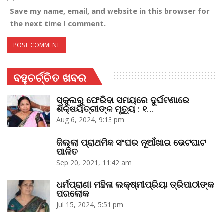
Save my name, email, and website in this browser for
the next time I comment.
ବହୁଚର୍ଚ୍ଚିତ ଖବର
ସ୍କୁଲରୁ ଫେରିବା ସମୟରେ ଦୁର୍ଘଟଣାରେ
ଶିକ୍ଷୟିତ୍ରୀଙ୍କ ମୃତ୍ୟୁ : ୧…
Aug 6, 2024, 9:13 pm
ଜିଲ୍ଲା ପ୍ରାଥମିକ ସଂଘର ନୂଆଁଖାଇ ଭେଟଘାଟ
ପାଳିତ
Sep 20, 2021, 11:42 am
ଧର୍ମପ୍ରାଣା ମହିଳା ଲକ୍ଷ୍ମୀପ୍ରିୟା ତ୍ରିପାଠୀଙ୍କ
ପରଲୋକ
Jul 15, 2024, 5:51 pm