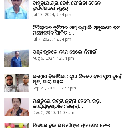
ବାହୁଡ଼ାଯାତ୍ରା ଦେଖି ଫେରିବା ବେଳେ
ଦୁର୍ଘଟଣାରେ ମୃତ୍ୟୁ
Jul 18, 2024, 9:44 pm
ଟିଟିଲାଗଡ଼ ଜୁନିଅର ଓମ୍‌ ଭ୍ୟାଲି ସ୍କୁଲରେ ବନ
ମହୋତ୍ସବ ପାଳିତ :…
Jul 7, 2023, 12:34 pm
ପଞ୍ଚଭୂତରେ ଲୀନ ହେଲେ ନିମାଇଁ
Aug 6, 2024, 12:54 pm
କରୋନା ବିଭୀଷିକା : ଦୁଇ ଦିନରେ ବାପ ପୁଅ ଦୁହେଁ
ମୃତ, ସାରା ସହର…
Sep 21, 2020, 12:57 pm
ମଣ୍ତିରେ କଟ୍‌ନୀ ଛଟ୍‌ନୀ ହେଲେ କଡ଼ା
କାର୍ଯ୍ୟାନୁଷ୍ଠାନ : ଜିଲ୍ଲା…
Dec 2, 2020, 11:07 am
ନିଖୋଜ ଦୁଇ ଭଉଣୀଙ୍କ ମୃତ ଦେହ ତେଲ