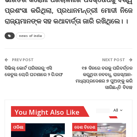
ପ୍ରଶଂସା କରିଥିଲା, ପ୍ରଧାନମନ୍ତ୍ରୀ ମୋଦୀ ନିଜେ
ରାଜ୍ୟମାନଙ୍କ ସହ କଥାବାର୍ତ୍ତା ଜାରି ରଖିଥିଲେ। ।
news of india
PREV POST
NEXT POST
ସିଭିଲ୍ କୋର୍ଟ ପରିସରରୁ ଏସି
୧୫ ଦିନରେ ବରକୁ ପରିବର୍ତ୍ତନ
କେବୁଲ ଚୋରି ଘଟଣାରେ ୨ ଗିରଫ
କରୁଥିବା ନବବଧୂ, ରାଜସ୍ଥାନ-
ମଧ୍ୟପ୍ରଦେଶର ୭ ପୁଅଙ୍କୁ କରି
ସାରିଛନ୍ତି ବିବାହ
You Might Also Like
All
ଓଡିଶା
ଦେଶ ବିଦେଶ