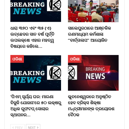
ଧାରା ୩୭୦ ଏବଂ ୩୫ (ଏ)
ସାଲେପୁରଠାରେ ଆଞ୍ଚଳିକ
ଉଚ୍ଛେଦର ସାତ ବର୍ଷ ପୂର୍ତ୍ତି
ଗଣମାଧ୍ୟମ କର୍ମଶାଳା
ଉପଲକ୍ଷେ ଏହାର ମହତ୍ୱ
“ବାର୍ତ୍ତାଳାପ” ଆୟୋଜିତ
ବିଷୟରେ କହିଲେ…
ଓଡିଶା
ଓଡିଶା
‘ପିଏମ୍ ସୂର୍ଯ୍ୟ ଘର: ମାଗଣା
ଭୁବନେଶ୍ୱରରେ ଅନୁଷ୍ଠିତ
ବିଜୁଳି ଯୋଜନା’ରେ ୫୦ ଲକ୍ଷରୁ
ହେବ ବ୍ରିକ୍ସ ଶିକ୍ଷା
ଅଧିକ ରୁଫଟପ୍ ସୋଲାର
ମନ୍ତ୍ରୀମାନଙ୍କ ତ୍ରୟୋଦଶ
ସ୍ଥାପନର…
ବୈଠକ
PREV
NEXT