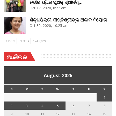
ନଦୀର ପୃଥକ୍‌ ପୃଥକ୍‌ ସ୍ଥାନରୁ…
Oct 17, 2020, 8:22 am
ଶିକ୍ଷୟିତ୍ରୀ ଦୀପ୍ତିଶ୍ରୀଙ୍କ ଅକାଳ ବିୟୋଗ
Oct 30, 2020, 10:25 am
PREV
NEXT
1 of 7,969
ଆର୍କାଇଭ
August 2026
S
M
T
W
T
F
S
1
2
3
4
5
6
7
8
9
10
11
12
13
14
15