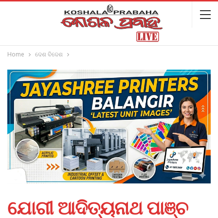
Home
ଦେଶ ବିଦେଶ
ଯୋଗୀ ଆଦିତ୍ୟନାଥ ପାଞ୍ଚ