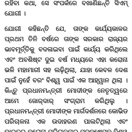
ରହିବା କଥା, ସେ ସଂପର୍କରେ ବଖାଣିଛନ୍ତି ସିଏମ୍‌
ଯୋଗୀ ।
ଯୋଗୀ କହିଛନ୍ତି ଯେ, ତାଙ୍କ କାର୍ଯ୍ୟକାଳର
ପ୍ରଥମ ତିନି ବର୍ଷରେ ତାଙ୍କ ସରକାର ରାଜ୍ୟର
ଭାବମୂର୍ତ୍ତିକୁ ବଦଳାଇବା ପାଇଁ କାର୍ଯ୍ୟ କରିଥିଲେ
ଏବଂ ଅବଶିଷ୍ଟ ଦୁଇ ବର୍ଷ ମଧ୍ୟରେ ଏହା କରୋନା
ଭଳି ମହାମାରୀ ସହ ଲଢ଼ିଥିଲା, ଯାହା କେବଳ ଦେଶ
ପାଇଁ ନୁହେଁ ବରଂ ବିଶ୍ୱ ପାଇଁ ଏକ ଆହ୍ୱାନ ଥିଲା ।
କିନ୍ତୁ ପ୍ରଧାନମନ୍ତ୍ରୀ ମୋଦୀଙ୍କ ନେତୃତ୍ୱରେ
ଆମେ ଜୋର୍‌ଦାର୍‌ ସଂଗ୍ରାମ କରିଥିଲୁ ।
ପ୍ରଧାନମନ୍ତ୍ରୀ ମୋଦୀଙ୍କ ମାର୍ଗଦର୍ଶନରେ କୋଭିଡ
ପରିଚାଳନା ଏକ ଉଦାହରଣ ପାଲଟିଥିଲା ​​ଏବଂ
ଭାରତର କରୋନା ପରିଚାଳନାର ପଦକ୍ଷେପକୁ ବିଶ୍ୱ