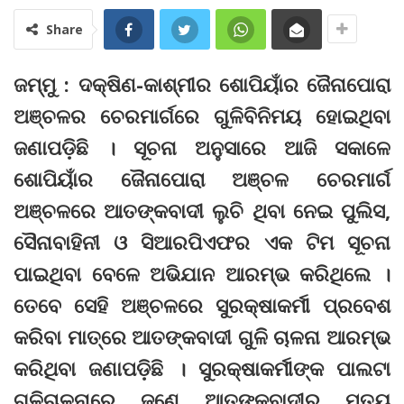
Share
ଜମ୍ମୁ : ଦକ୍ଷିଣ-କାଶ୍ମୀର ଶୋପିୟାଁର ଜୈନାପୋରା
ଅଞ୍ଚଳର ଚେରମାର୍ଗରେ ଗୁଳିବିନିମୟ ହୋଇଥିବା
ଜଣାପଡ଼ିଛି । ସୂଚନା ଅନୁସାରେ ଆଜି ସକାଳେ
ଶୋପିୟାଁର ଜୈନାପୋରା ଅଞ୍ଚଳ ଚେରମାର୍ଗ
ଅଞ୍ଚଳରେ ଆତଙ୍କବାଦୀ ଲୁଚି ଥିବା ନେଇ ପୁଲିସ,
ସୈନାବାହିନୀ ଓ ସିଆରପିଏଫର ଏକ ଟିମ ସୂଚନା
ପାଇଥିବା ବେଳେ ଅଭିଯାନ ଆରମ୍ଭ କରିଥିଲେ ।
ତେବେ ସେହି ଅଞ୍ଚଳରେ ସୁରକ୍ଷାକର୍ମୀ ପ୍ରବେଶ
କରିବା ମାତ୍ରେ ଆତଙ୍କବାଦୀ ଗୁଳି ଚାଳନା ଆରମ୍ଭ
କରିଥିବା ଜଣାପଡ଼ିଛି । ସୁରକ୍ଷାକର୍ମୀଙ୍କ ପାଲଟା
ଗୁଳିଚାଳନାରେ ଜଣେ ଆତଙ୍କବାଦୀର ମୃତ୍ୟୁ