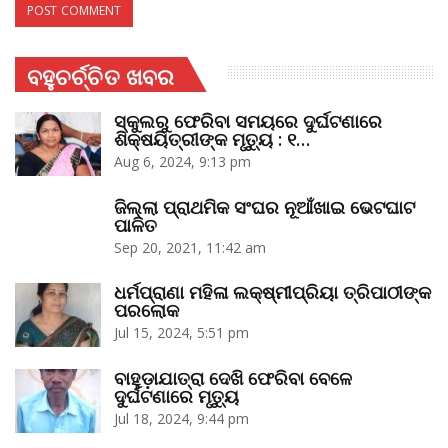
ବହୁଚର୍ଚ୍ଚିତ ଖବର
ସ୍କୁଲରୁ ଫେରିବା ସମୟରେ ଦୁର୍ଘଟଣାରେ
ଶିକ୍ଷୟିତ୍ରୀଙ୍କ ମୃତ୍ୟୁ : ୧…
Aug 6, 2024, 9:13 pm
ଜିଲ୍ଲା ପ୍ରାଥମିକ ସଂଘର ନୂଆଁଖାଇ ଭେଟଘାଟ
ପାଳିତ
Sep 20, 2021, 11:42 am
ଧର୍ମପ୍ରାଣା ମହିଳା ଲକ୍ଷ୍ମୀପ୍ରିୟା ତ୍ରିପାଠୀଙ୍କ
ପରଲୋକ
Jul 15, 2024, 5:51 pm
ବାହୁଡ଼ାଯାତ୍ରା ଦେଖି ଫେରିବା ବେଳେ
ଦୁର୍ଘଟଣାରେ ମୃତ୍ୟୁ
Jul 18, 2024, 9:44 pm