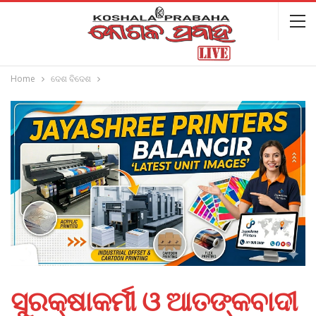
Home
ଦେଶ ବିଦେଶ
ସୁରକ୍ଷାକର୍ମୀ ଓ ଆତଙ୍କବାଦୀ