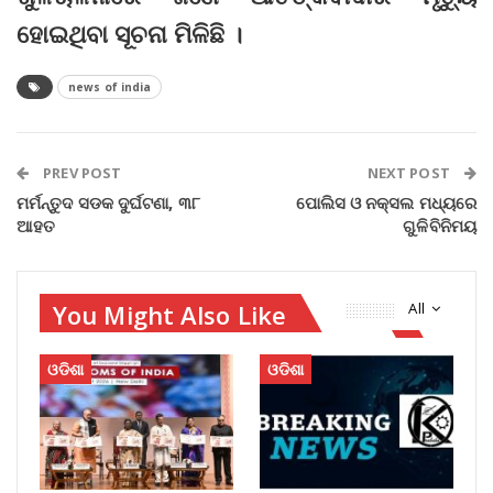
ହୋଇଥିବା ସୂଚନା ମିଳିଛି ।
news of india
PREV POST
NEXT POST
ମର୍ମନ୍ତୁଦ ସଡକ ଦୁର୍ଘଟଣା, ୩୮
ପୋଲିସ ଓ ନକ୍ସଲ ମଧ୍ୟରେ
ଆହତ
ଗୁଳିବିନିମୟ
You Might Also Like
All
ଓଡିଶା
ଓଡିଶା