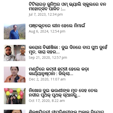
ଟିଟିଲାଗଡ଼ ଜୁନିଅର ଓମ୍‌ ଭ୍ୟାଲି ସ୍କୁଲରେ ବନ
ମହୋତ୍ସବ ପାଳିତ :…
Jul 7, 2023, 12:34 pm
ପଞ୍ଚଭୂତରେ ଲୀନ ହେଲେ ନିମାଇଁ
Aug 6, 2024, 12:54 pm
କରୋନା ବିଭୀଷିକା : ଦୁଇ ଦିନରେ ବାପ ପୁଅ ଦୁହେଁ
ମୃତ, ସାରା ସହର…
Sep 21, 2020, 12:57 pm
ମଣ୍ତିରେ କଟ୍‌ନୀ ଛଟ୍‌ନୀ ହେଲେ କଡ଼ା
କାର୍ଯ୍ୟାନୁଷ୍ଠାନ : ଜିଲ୍ଲା…
Dec 2, 2020, 11:07 am
ନିଖୋଜ ଦୁଇ ଭଉଣୀଙ୍କ ମୃତ ଦେହ ତେଲ
ନଦୀର ପୃଥକ୍‌ ପୃଥକ୍‌ ସ୍ଥାନରୁ…
Oct 17, 2020, 8:22 am
ଶିକ୍ଷୟିତ୍ରୀ ଦୀପ୍ତିଶ୍ରୀଙ୍କ ଅକାଳ ବିୟୋଗ