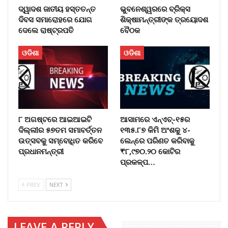
ଦ୍ୱାଦଶ ଜାତୀୟ ହସ୍ତତନ୍ତ
ଭୁବନେଶ୍ୱରରେ ବ୍ରିକ୍ସ
ଦିବସ ସମାରୋହରେ ଯୋଗ
ଶିକ୍ଷାମନ୍ତ୍ରୀଙ୍କ ତ୍ରୟୋଦଶ
ଦେଲେ ରାଷ୍ଟ୍ରପତି
ବୈଠକ
ଓଡିଶା
ଓଡିଶା
୮ ଅଗଷ୍ଟରେ ଆଇଆଇଟି
ଆସାମରେ ଏନ୍ଏଚ୍-୧୫ର
ଦିଲ୍ଲୀର ୫୭ତମ ସମାବର୍ତ୍ତନ
୧୩୫.୮୭ କିମି ଅଂଶକୁ ୪-
ଉତ୍ସବକୁ ସମ୍ବୋଧିତ କରିବେ
ଲେନ୍ରେ ପରିଣତ କରିବାକୁ
ପ୍ରଧାନମନ୍ତ୍ରୀ
₹୮,୯୭୦.୨୦ କୋଟିର
ପ୍ରକଳ୍ପ…
PREV
NEXT
LEAVE A REPLY