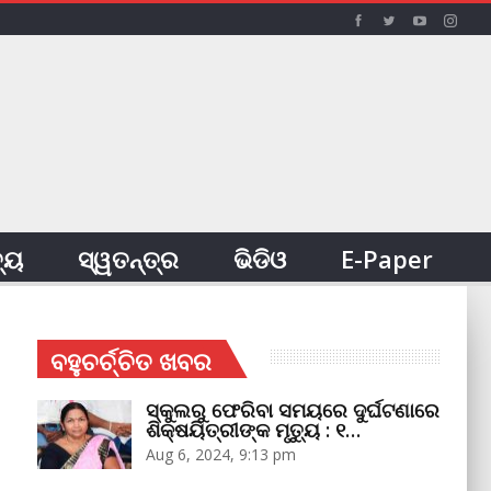
ତ୍ୟ
ସ୍ୱତନ୍ତ୍ର
ଭିଡିଓ
E-Paper
ବହୁଚର୍ଚ୍ଚିତ ଖବର
ସ୍କୁଲରୁ ଫେରିବା ସମୟରେ ଦୁର୍ଘଟଣାରେ
ଶିକ୍ଷୟିତ୍ରୀଙ୍କ ମୃତ୍ୟୁ : ୧…
Aug 6, 2024, 9:13 pm