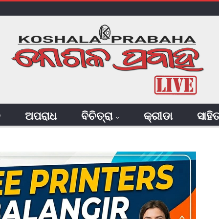
ି
ଅପରାଧ
ବିଚିତ୍ରା
କ୍ରୀଡା
ସାହି