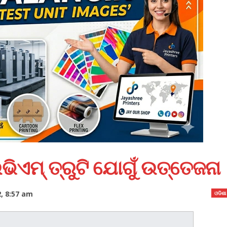
ିଏମ୍‌ ତ୍ରୁଟି ଯୋଗୁଁ ଉତ୍ତେଜନା
, 8:57 am
ଓଡିଶା