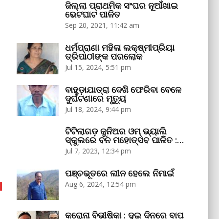
ଜିଲ୍ଲା ପ୍ରାଥମିକ ସଂଘର ନୂଆଁଖାଇ
ଭେଟଘାଟ ପାଳିତ
Sep 20, 2021, 11:42 am
ଧର୍ମପ୍ରାଣା ମହିଳା ଲକ୍ଷ୍ମୀପ୍ରିୟା
ତ୍ରିପାଠୀଙ୍କ ପରଲୋକ
Jul 15, 2024, 5:51 pm
ବାହୁଡ଼ାଯାତ୍ରା ଦେଖି ଫେରିବା ବେଳେ
ଦୁର୍ଘଟଣାରେ ମୃତ୍ୟୁ
Jul 18, 2024, 9:44 pm
ଟିଟିଲାଗଡ଼ ଜୁନିଅର ଓମ୍‌ ଭ୍ୟାଲି
ସ୍କୁଲରେ ବନ ମହୋତ୍ସବ ପାଳିତ :…
Jul 7, 2023, 12:34 pm
ପଞ୍ଚଭୂତରେ ଲୀନ ହେଲେ ନିମାଇଁ
Aug 6, 2024, 12:54 pm
କରୋନା ବିଭୀଷିକା : ଦୁଇ ଦିନରେ ବାପ