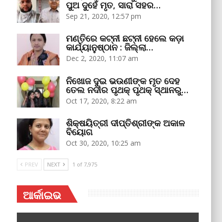
ପୁଅ ଦୁହେଁ ମୃତ, ସାରା ସହର…
Sep 21, 2020, 12:57 pm
ମଣ୍ତିରେ କଟ୍‌ନୀ ଛଟ୍‌ନୀ ହେଲେ କଡ଼ା
କାର୍ଯ୍ୟାନୁଷ୍ଠାନ : ଜିଲ୍ଲା…
Dec 2, 2020, 11:07 am
ନିଖୋଜ ଦୁଇ ଭଉଣୀଙ୍କ ମୃତ ଦେହ
ତେଲ ନଦୀର ପୃଥକ୍‌ ପୃଥକ୍‌ ସ୍ଥାନରୁ…
Oct 17, 2020, 8:22 am
ଶିକ୍ଷୟିତ୍ରୀ ଦୀପ୍ତିଶ୍ରୀଙ୍କ ଅକାଳ
ବିୟୋଗ
Oct 30, 2020, 10:25 am
PREV
NEXT
1 of 7,975
ଆର୍କାଇଭ