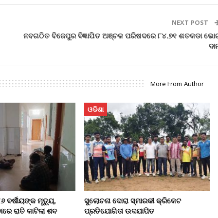
NEXT POST
ନବଗଠିତ ବିଜେପୁର ବିଜ୍ଞାପିତ ଅଞ୍ଚଳ ପରିଷଦରେ ୮୪.୭୧ ଶତକଡା ଭୋ
ଦା
More From Author
ଓଡିଶା
 ବର୍ଷୀୟଙ୍କ ମୃତ୍ୟୁ,
ସୁଲୋଚନା ଦୋରା ସ୍ମାରକୀ କ୍ରିକେଟ
ାରେ ରାତି କାଟିଲା ଶବ
ପ୍ରତିଯୋଗିତା ଉଦଯାପିତ