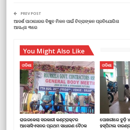
PREV POST
ଆଦର୍ଶ ପାଠାଗାରର ବିଷୁବ ମିଳନ ପାଇଁ ଚିତ୍ରାଙ୍କନ ପ୍ରତିଯୋଗିତା
ଆସନ୍ତା ୩ରେ
You Might Also Like
ଓଡିଶା
ଓଡିଶା
ରାଉରକେଲା ସରକାରୀ କଣ୍ଟ୍ରାକ୍ଟର
ପୋଖରୀରେ ବୁଡ଼ି ୪୬
ଆସୋସିଏସନର ପ୍ରଥମ ସାଧାରଣ ବୈଠକ
ହସ୍ପିଟାଲ ବାରଣ୍ଡ