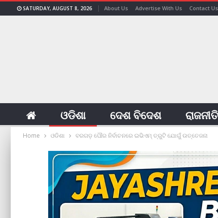
About Us
Advertise With Us
Contact Us
SATURDAY, AUGUST 8, 2026
ଓଡିଶା
ଦେଶ ବିଦେଶ
ରାଜନୀତ
Home
ଓଡିଶା
ବରଗଡ଼ ପୌର ନିର୍ବାଚନରେ ଇଭିଏମ୍‌ ତ୍ରୁଟି ଯୋଗୁଁ ଉତ୍ତେଜନା