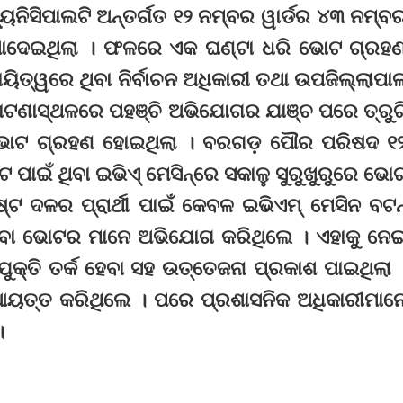
ୁନିସିପାଲଟି ଅନ୍ତର୍ଗତ ୧୨ ନମ୍ବର ୱାର୍ଡର ୪୩ ନମ୍ବ
 ଦେଖାଦେଇଥିଲା । ଫଳରେ ଏକ ଘଣ୍ଟା ଧରି ଭୋଟ ଗ୍ରହ
ାୟିତ୍ୱରେ ଥିବା ନିର୍ବାଚନ ଅଧିକାରୀ ତଥା ଉପଜିଲ୍ଲାପା
ଘଟଣାସ୍ଥଳରେ ପହଞ୍ଚି ଅଭିଯୋଗର ଯାଞ୍ଚ ପରେ ତ୍ରୁଟ
ଃ ଭୋଟ ଗ୍ରହଣ ହୋଇଥିଲା । ବରଗଡ଼ ପୌର ପରିଷଦ ୧
ାଇଁ ଥିବା ଇଭିଏ୍‌ ମେସିନ୍‌ରେ ସକାଳୁ ସୁରୁଖୁରୁରେ ଭୋ
ଟ ଦଳର ପ୍ରାର୍ଥୀ ପାଇଁ କେବଳ ଇଭିଏମ୍‌ ମେସିନ ବଟନ
ନଥିବା ଭୋଟର ମାନେ ଅଭିଯୋଗ କରିଥିଲେ । ଏହାକୁ ନେ
 ଯୁକ୍ତି ତର୍କ ହେବା ସହ ଉତ୍ତେଜନା ପ୍ରକାଶ ପାଇଥିଲା 
 ଆୟତ୍ତ କରିଥିଲେ । ପରେ ପ୍ରଶାସନିକ ଅଧିକାରୀମାନ
।