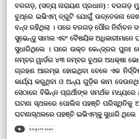
ବରଗଡ଼, (ସତ୍ୟ ନାରାୟଣ ପ୍ରଧାନ) : ବରଗଡ଼ ମ୍ୟ
ବୁଥ୍‌ରେ ଇଭିଏମ୍‌ ତ୍ରୁଟି ଯୋଗୁଁ ଉତ୍ତେଜନା
ବନ୍ଦ ରହିଥିଲା । ପରେ ବରଗଡ଼ ପୌର ନିର୍ବାଚନ ଦ
ସୁଭେନ୍ଦୁ ସାମଲ ଏବଂ ବୈଷୟିକ ଅଧିକାରୀମାନେ 
ସୁଧାରିଥିଲେ । ପରେ ଉକ୍ତ କେନ୍ଦ୍ରର ପୁନ
ନମ୍ବର ୱାର୍ଡର ୪୩ ନମ୍ବର ବୁଥର ଅଧକ୍ଷା ଭୋଟ ପ
ଗ୍ରହଣ ଆରମ୍ଭ ହୋଇଥିବା ବେଳେ ଏକ ନିର୍ଦ୍ଦିଷ୍
କାର୍ଯ୍ୟ କରୁଥିବା ଓ ଅନ୍ୟ ଗୁଡ଼ିକ କାମ ଦେଉ
ସେଠାରେ ବିଭିନ୍ନ ପ୍ରାର୍ଥୀଙ୍କ ସମର୍ଥକ ମଧ୍ୟରେ
ଘଟଣା ସ୍ଥଳରେ ପୋଲିସ ପହଞ୍ଚି ପରିସ୍ଥିତିକୁ
ଘଟଣାସ୍ଥଳରେ ପହଞ୍ଚି ଇଭିଏମ୍‌କୁ ସୁଧାରି ଥିଲେ 
bargarh news