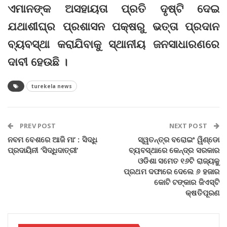
ଏମାନଙ୍କ ଅସହାୟତା ପ୍ରତି ଦୃଷ୍ଟି ଦେଇ
ଯଥାଶୀଘ୍ର ପ୍ରଶାସନ ପକ୍ଷରୁ ଭତ୍ତା ପ୍ରଦାନ
ବ୍ୟବସ୍ଥା କରାଯିବାକୁ ସ୍ଥାନୀୟ ଜନସାଧାରଣରେ
ଦାବୀ ହେଉଛି ।
turekela news
PREV POST
NEXT POST
ନବମ ବେଶରେ ଆଜି ମା’ : ସିଦ୍ଧି
ସ୍ୱତନ୍ତ୍ର ବରୋଇଂ ୱିଣ୍ଡୋ
ପ୍ରଦାୟିନୀ ‘ସିଦ୍ଧିଦାତ୍ରୀ’
ବ୍ୟବସ୍ଥାରେ କେନ୍ଦ୍ର ସରକାର
ଓଡିଶା ସମେତ ୧୬ଟି ରାଜ୍ୟକୁ
ପ୍ରଥମ ଦଫାରେ ଦେଲେ ୬ ହଜାର
କୋଟି ଟଙ୍କାର ଜିଏସ୍‌ଟି
କ୍ଷତିପୂରଣ