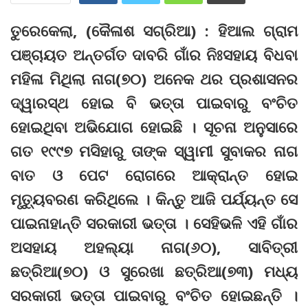
ତୁରେକେଲା, (କୈଳାଶ ସଗ୍ରିଆ) : ହିଆଲ ଗ୍ରାମ
ପଞ୍ଚାୟତ ଅନ୍ତର୍ଗତ ଦାବରି ଗାଁର ନିଃସହାୟ ବିଧବା
ମହିଳା ମିଥିଲା ନାଗ(୭୦) ଅନେକ ଥର ପ୍ରଶାସନର
ଦ୍ୱାରସ୍ଥ ହୋଇ ବି ଭତ୍ତା ପାଇବାରୁ ବଂଚିତ
ହୋଇଥିବା ଅଭିଯୋଗ ହୋଇଛି । ସୂଚନା ଅନୁସାରେ
ଗତ ୧୯୯୭ ମସିହାରୁ ତାଙ୍କ ସ୍ୱାମୀ ସୁବାକର ନାଗ
ବାତ ଓ ପେଟ ରୋଗରେ ଆକ୍ରାନ୍ତ ହୋଇ
ମୃତ୍ୟୁବରଣ କରିଥିଲେ । କିନ୍ତୁ ଆଜି ପର୍ଯ୍ୟନ୍ତ ସେ
ପାଇନାହାନ୍ତି ସରକାରୀ ଭତ୍ତା । ସେହିଭଳି ଏହି ଗାଁର
ଅସହାୟ ଅହଲ୍ୟା ନାଗ(୬୦), ସାବିତ୍ରୀ
ଛତ୍ରିଆ(୭୦) ଓ ସୁରେଖା ଛତ୍ରିଆ(୭୩) ମଧ୍ୟ
ସରକାରୀ ଭତ୍ତା ପାଇବାରୁ ବଂଚିତ ହୋଇଛନ୍ତି ।