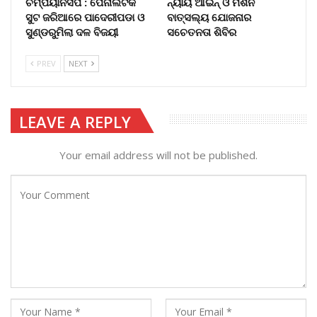
ଚମ୍ପିୟାନସିପ : ପେନାଲଟିକ
ନ୍ୟାୟ ଆଇନ୍ ଓ ମିଶନ
ସୁଟ ଜରିଆରେ ପାଦେରୀପଡା ଓ
ବାତ୍ସଲ୍ୟ ଯୋଜନାର
ସୁଣ୍ଡରୁମିଲା ଦଳ ବିଜୟୀ
ସଚେତନତା ଶିବିର
PREV
NEXT
LEAVE A REPLY
Your email address will not be published.