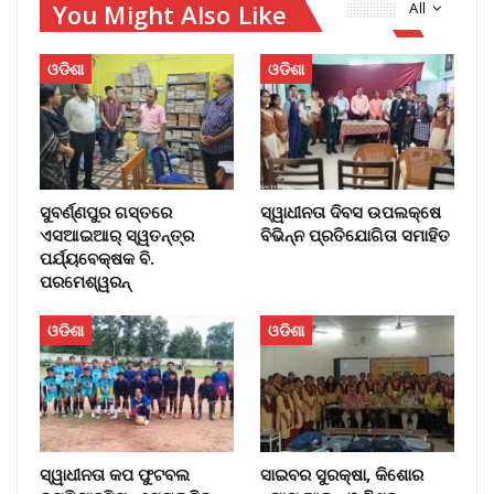
You Might Also Like
All
ଓଡିଶା
ଓଡିଶା
ସୁବର୍ଣ୍ଣପୁର ଗସ୍ତରେ
ସ୍ୱାଧୀନତା ଦିବସ ଉପଲକ୍ଷେ
ଏସଆଇଆର୍ ସ୍ୱତନ୍ତ୍ର
ବିଭିନ୍ନ ପ୍ରତିଯୋଗିତା ସମାହିତ
ପର୍ଯ୍ୟବେକ୍ଷକ ବି.
ପରମେଶ୍ୱରନ୍
ଓଡିଶା
ଓଡିଶା
ସ୍ୱାଧୀନତା କପ ଫୁଟବଲ
ସାଇବର ସୁରକ୍ଷା, କିଶୋର