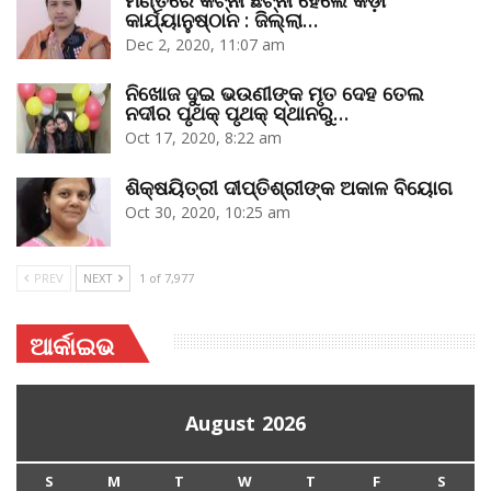
କାର୍ଯ୍ୟାନୁଷ୍ଠାନ : ଜିଲ୍ଲା…
Dec 2, 2020, 11:07 am
ନିଖୋଜ ଦୁଇ ଭଉଣୀଙ୍କ ମୃତ ଦେହ ତେଲ
ନଦୀର ପୃଥକ୍‌ ପୃଥକ୍‌ ସ୍ଥାନରୁ…
Oct 17, 2020, 8:22 am
ଶିକ୍ଷୟିତ୍ରୀ ଦୀପ୍ତିଶ୍ରୀଙ୍କ ଅକାଳ ବିୟୋଗ
Oct 30, 2020, 10:25 am
PREV
NEXT
1 of 7,977
ଆର୍କାଇଭ
August 2026
S
M
T
W
T
F
S