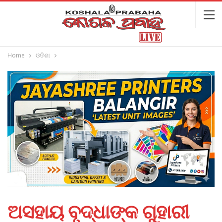
Home
ଓଡିଶା
ଅସହାୟ ବୃଦ୍ଧାଙ୍କ ଗୁହାରୀ