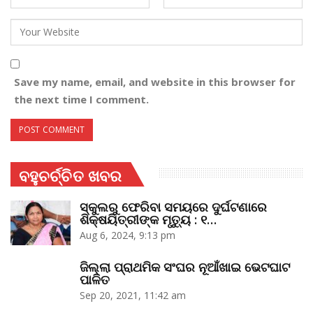
Save my name, email, and website in this browser for
the next time I comment.
ବହୁଚର୍ଚ୍ଚିତ ଖବର
ସ୍କୁଲରୁ ଫେରିବା ସମୟରେ ଦୁର୍ଘଟଣାରେ
ଶିକ୍ଷୟିତ୍ରୀଙ୍କ ମୃତ୍ୟୁ : ୧…
Aug 6, 2024, 9:13 pm
ଜିଲ୍ଲା ପ୍ରାଥମିକ ସଂଘର ନୂଆଁଖାଇ ଭେଟଘାଟ
ପାଳିତ
Sep 20, 2021, 11:42 am