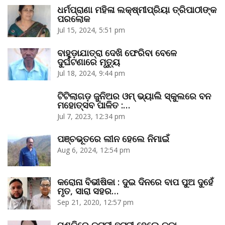
ଧର୍ମପ୍ରାଣା ମହିଳା ଲକ୍ଷ୍ମୀପ୍ରିୟା ତ୍ରିପାଠୀଙ୍କ
ପରଲୋକ
Jul 15, 2024, 5:51 pm
ବାହୁଡ଼ାଯାତ୍ରା ଦେଖି ଫେରିବା ବେଳେ
ଦୁର୍ଘଟଣାରେ ମୃତ୍ୟୁ
Jul 18, 2024, 9:44 pm
ଟିଟିଲାଗଡ଼ ଜୁନିଅର ଓମ୍‌ ଭ୍ୟାଲି ସ୍କୁଲରେ ବନ
ମହୋତ୍ସବ ପାଳିତ :…
Jul 7, 2023, 12:34 pm
ପଞ୍ଚଭୂତରେ ଲୀନ ହେଲେ ନିମାଇଁ
Aug 6, 2024, 12:54 pm
କରୋନା ବିଭୀଷିକା : ଦୁଇ ଦିନରେ ବାପ ପୁଅ ଦୁହେଁ
ମୃତ, ସାରା ସହର…
Sep 21, 2020, 12:57 pm
ମଣ୍ତିରେ କଟ୍‌ନୀ ଛଟ୍‌ନୀ ହେଲେ କଡ଼ା