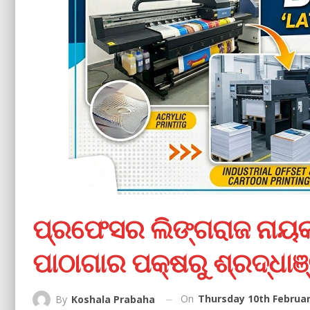
ପ୍ରଫେସର ଲିଙ୍ଗରାଜ ନାୟକଙ
ପାଠାଗାର ପକ୍ଷରୁ ଶ୍ରଦ୍ଧାଞ
On
Thursday 10th Februar
By
Koshala Prabaha