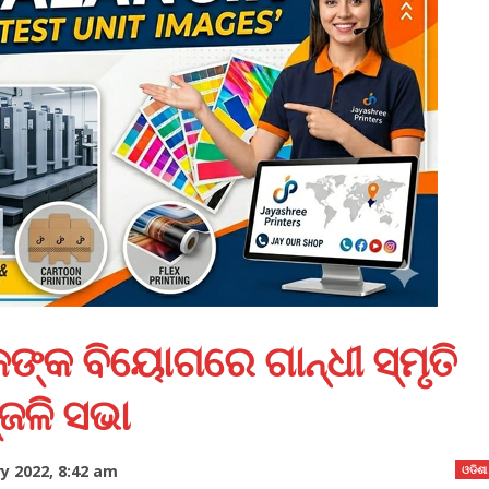
୍କ ବିୟୋଗରେ ଗାନ୍ଧୀ ସ୍ମୃତି
୍ଜଳି ସଭା
y 2022, 8:42 am
ଓଡିଶା