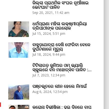
ଜିଲ୍ଲା ପ୍ରାଥମିକ ସଂଘର ନୂଆଁଖାଇ
ଭେଟଘାଟ ପାଳିତ
Sep 20, 2021, 11:42 am
ଧର୍ମପ୍ରାଣା ମହିଳା ଲକ୍ଷ୍ମୀପ୍ରିୟା
ତ୍ରିପାଠୀଙ୍କ ପରଲୋକ
Jul 15, 2024, 5:51 pm
ବାହୁଡ଼ାଯାତ୍ରା ଦେଖି ଫେରିବା ବେଳେ
ଦୁର୍ଘଟଣାରେ ମୃତ୍ୟୁ
Jul 18, 2024, 9:44 pm
ଟିଟିଲାଗଡ଼ ଜୁନିଅର ଓମ୍‌ ଭ୍ୟାଲି
ସ୍କୁଲରେ ବନ ମହୋତ୍ସବ ପାଳିତ :…
Jul 7, 2023, 12:34 pm
ପଞ୍ଚଭୂତରେ ଲୀନ ହେଲେ ନିମାଇଁ
Aug 6, 2024, 12:54 pm
କରୋନା ବିଭୀଷିକା : ଦୁଇ ଦିନରେ ବାପ