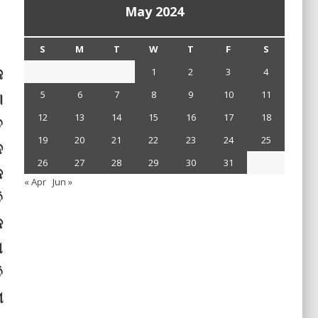
May 2024
S
M
T
W
T
F
S
ଜ
1
2
3
4
।
5
6
7
8
9
10
11
12
13
14
15
16
17
18
ତ
19
20
21
22
23
24
25
ନ
26
27
28
29
30
31
କ
« Apr
Jun »
ି
କ
ା
ି
ମ