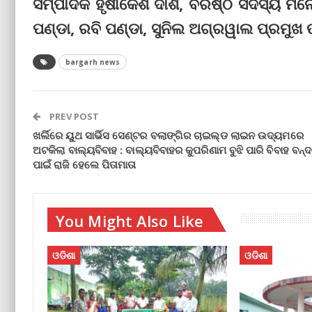
ସମ୍ପାଦକ ହୃଷୀକେଶ ଦାଶ, ବରିଷ୍ଠ ସଦସ୍ୟ ମ
ପଣ୍ଡା, ରବି ପଣ୍ଡା, ସୁନିଲ ଅଗ୍ରୱାଲ ପ୍ରମୁଖ ଉ
bargarh news
PREV POST
ଖର୍ଲିରେ ୟୁଥ ସାର୍ଭିସ ସେଣ୍ଟର ବଲାଙ୍ଗିର ଚାଇଲ୍ଡ ଲାଇନ ଉଦ୍ୟମରେ
ଅଟକିଲା ବାଲ୍ୟବିବାହ : ବାଲ୍ୟବିବାହର କୁପରିଣାମ ବୁଝି ପାରି ବିବାହ ବନ୍ଦ
ପାଇଁ ରାଜି ହେଲେ ପିତାମାତା
You Might Also Like
ଓଡିଶା
ଓଡିଶା