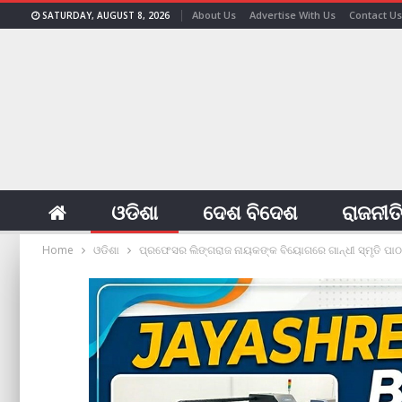
About Us
Advertise With Us
Contact Us
SATURDAY, AUGUST 8, 2026
ଓଡିଶା
ଦେଶ ବିଦେଶ
ରାଜନୀତ
Home
ଓଡିଶା
ପ୍ରଫେସର ଲିଙ୍ଗରାଜ ନାୟକଙ୍କ ବିୟୋଗରେ ଗାନ୍ଧୀ ସ୍ମୃତି ପାଠା