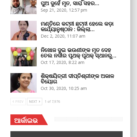
ପୁଅ ଦୁହେଁ ମୃତ, ସାରା ସହର…
Sep 21, 2020, 12:57 pm
ମଣ୍ତିରେ କଟ୍‌ନୀ ଛଟ୍‌ନୀ ହେଲେ କଡ଼ା
କାର୍ଯ୍ୟାନୁଷ୍ଠାନ : ଜିଲ୍ଲା…
Dec 2, 2020, 11:07 am
ନିଖୋଜ ଦୁଇ ଭଉଣୀଙ୍କ ମୃତ ଦେହ
ତେଲ ନଦୀର ପୃଥକ୍‌ ପୃଥକ୍‌ ସ୍ଥାନରୁ…
Oct 17, 2020, 8:22 am
ଶିକ୍ଷୟିତ୍ରୀ ଦୀପ୍ତିଶ୍ରୀଙ୍କ ଅକାଳ
ବିୟୋଗ
Oct 30, 2020, 10:25 am
PREV
NEXT
1 of 7,976
ଆର୍କାଇଭ