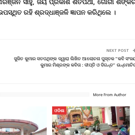
ନୋରଞ୍ଜନ ସାହୁ, ଜୟ ପ୍ରକାଶ ଶତପଥୀ, ଗୋରୀ ଶଙ୍କ
ପସ୍ଥିତ ରହି ଶ୍ରଦ୍ଧାଞ୍ଜଳି ଜ୍ଞାପନ କରିଥିଲେ ।
NEXT POST
ସୁଜିତ କୁମାର ସତପଥିଙ୍କ ଦ୍ୱାରା ଲିଖିତ ଆଲୋଚନା ପୁସ୍ତକ “କବି ସଂଜ
କୁମାର ମିଶ୍ରଙ୍କ କବିତା : ଦୀପ୍ତି ଓ ଦିଗନ୍ତ” ଉନ୍ମୋଚି
More From Author
ଓଡିଶା