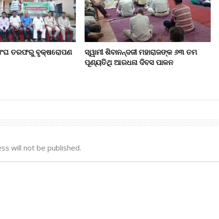
ସଂଘ ତରଫରୁ ବୃକ୍ଷରୋପଣ
ସ୍ୱାମୀ ଶିବାନନ୍ଦଜୀ ମହାରାଜଙ୍କ ୬୩ ତମ
ପୂଣ୍ୟତିଥି ଆରଧନା ଦିବସ ପାଳନ
ss will not be published.