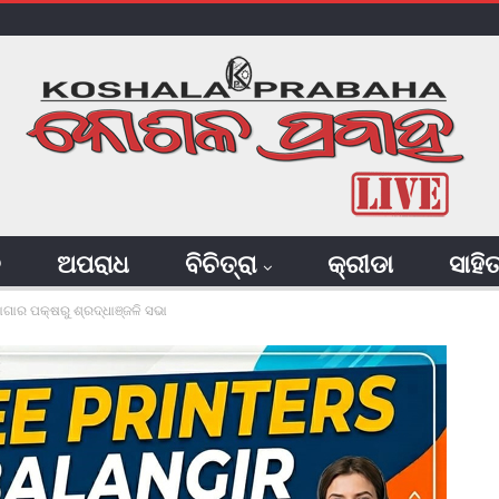
ି
ଅପରାଧ
ବିଚିତ୍ରା
କ୍ରୀଡା
ସାହି
ଗାର ପକ୍ଷରୁ ଶ୍ରଦ୍ଧାଞ୍ଜଳି ସଭା