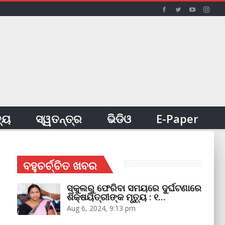
ତ୍ୟ
ସ୍ୱତନ୍ତ୍ର
ଭିଡିଓ
E-Paper
ବହୁଚର୍ଚ୍ଚିତ ଖବର
ସ୍କୁଲରୁ ଫେରିବା ସମୟରେ ଦୁର୍ଘଟଣାରେ
ଶିକ୍ଷୟିତ୍ରୀଙ୍କ ମୃତ୍ୟୁ : ୧…
Aug 6, 2024, 9:13 pm