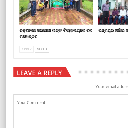
ବଡ଼‌ଅନକୀ ସରକାରୀ ଉଚ୍ଚ ବିଦ୍ୟାଳୟରେ ବନ
ପଦ୍ମପୁର ଓକିଲ 
ମହୋତ୍ସବ
PREV
NEXT
LEAVE A REPLY
Your email addre