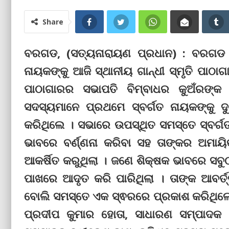
Share
ବରଗଡ, (ସତ୍ୟନାରାୟଣ ପ୍ରଧାନ) : ବରଗଡ 
ନାୟକଙ୍କୁ ଆଜି ସ୍ଥାନୀୟ ଗାନ୍ଧୀ ସ୍ମୃତି ପାଠା
ପାଠାଗାରର ସଭାପତି ବିମ୍ବାଧର କୁଅଁରଙ୍କ
ସଦସ୍ୟମାନେ ପ୍ରଥମେ ସ୍ବର୍ଗତ ନାୟକଙ୍କୁ ଦୁଇ 
କରିଥିଲେ । ସଭାରେ ଉପସ୍ଥିତ ସମସ୍ତେ ସ୍ବର୍ଗ
ଭାବରେ ବର୍ଣ୍ଣନା କରିବା ସହ ତାଙ୍କର ଅମାୟି
ଆକର୍ଷିତ କରୁଥିଲା । ଜଣେ ଶିକ୍ଷକ ଭାବରେ ସବ
ପାଖରେ ଆଦୃତ କରି ପାରିଥିଲା । ତାଙ୍କ ଆବର୍
ବୋଲି ସମସ୍ତେ ଏକ ସ୍ଵରରେ ପ୍ରକାଶ କରିଥିଲ
ପ୍ରଦୀପ କୁମାର ହୋତା, ସାଧାରଣ ସମ୍ପାଦକ ବ