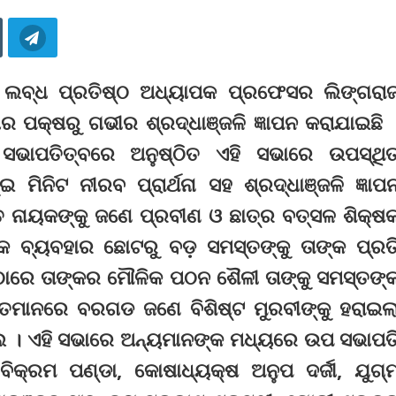
ଲବ୍ଧ ପ୍ରତିଷ୍ଠ ଅଧ୍ୟାପକ ପ୍ରଫେସର ଲିଙ୍ଗରା
ଗାର ପକ୍ଷରୁ ଗଭୀର ଶ୍ରଦ୍ଧାଞ୍ଜଳି ଜ୍ଞାପନ କରାଯାଇଛି 
 ସଭାପତିତ୍ବରେ ଅନୁଷ୍ଠିତ ଏହି ସଭାରେ ଉପସ୍ଥି
ମିନିଟ ନୀରବ ପ୍ରାର୍ଥନା ସହ ଶ୍ରଦ୍ଧାଞ୍ଜଳି ଜ୍ଞାପ
ତ ନାୟକଙ୍କୁ ଜଣେ ପ୍ରବୀଣ ଓ ଛାତ୍ର ବତ୍ସଳ ଶିକ୍ଷ
କ ବ୍ୟବହାର ଛୋଟରୁ ବଡ଼ ସମସ୍ତଙ୍କୁ ତାଙ୍କ ପ୍ରତ
ୁଠାରେ ତାଙ୍କର ମୌଳିକ ପଠନ ଶୈଳୀ ତାଙ୍କୁ ସମସ୍ତଙ୍
ତ୍ତମାନରେ ବରଗଡ ଜଣେ ବିଶିଷ୍ଟ ମୁରବୀଙ୍କୁ ହରାଇଲ
େ । ଏହି ସଭାରେ ଅନ୍ୟମାନଙ୍କ ମଧ୍ୟରେ ଉପ ସଭାପତ
ିକ୍ରମ ପଣ୍ଡା, କୋଷାଧ୍ୟକ୍ଷ ଅନୁପ ଦର୍ଜୀ, ଯୁଗ୍