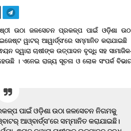
ଗୋଷ୍ଠୀ ଉଠା ଜଳସେଚନ ପ୍ରକଳ୍ପ ପାଇଁ ଓଡ଼ିଶା ଉଠ
େଷ୍ଟ ୱାଟର୍ ଆୱାର୍ଡ୍ସ’ରେ ସମ୍ମାନିତ କରାଯାଇଛି 
ୟନ ଦ୍ୱାରା ଚାଷୀଙ୍କ ଉତ୍ପାଦନ ବୃଦ୍ଧି ସହ ସାମାଜିକ
 ହେଉଛି । ଏନେଇ ରାଜ୍ୟ ସୂଚନା ଓ ଲୋକ ସଂପର୍କ ବିଭା
କଳ୍ପ ପାଇଁ ଓଡ଼ିଶା ଉଠା ଜଳସେଚନ ନିଗମକୁ
ବାଟର୍ ଆଓ୍ବାର୍ଡ୍ସ'ରେ ସମ୍ମାନିତ କରାଯାଇଛି।