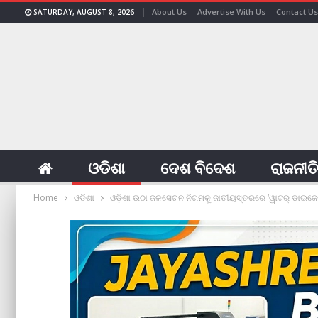
About Us
Advertise With Us
Contact Us
SATURDAY, AUGUST 8, 2026
ଓଡିଶା
ଦେଶ ବିଦେଶ
ରାଜନୀତ
Home
ଓଡିଶା
ଓଡ଼ିଶା ଉଠା ଜଳସେଚନ ନିଗମକୁ ଜାତୀୟସ୍ତରରେ ‘ୱାଟର୍ ଡାଇଜେଷ୍