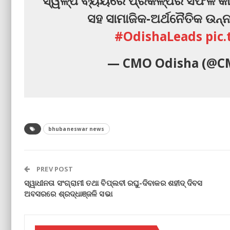
ସ୍ୱଳ୍ପ ବ୍ୟୟରେ ପ୍ରକଳ୍ପର ସଫଳ କାର୍ଯ
ସହ ସାମାଜିକ-ଅର୍ଥନୈତିକ ଉନ୍ନତ
#OdishaLeads
pic
— CMO Odisha (@C
bhubaneswar news
PREV POST
ସ୍ୱାଧୀନତା ସଂଗ୍ରାମୀ ତଥା ବିପ୍ଲବୀ ରଘୁ-ଦିବାକର ଶହୀଦ୍ ଦିବସ
ଅବସରରେ ଶ୍ରଦ୍ଧାଞ୍ଜଳି ସଭା