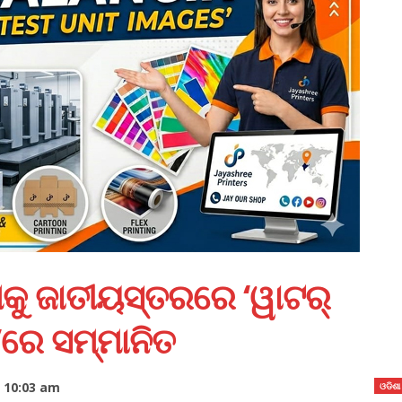
କୁ ଜାତୀୟସ୍ତରରେ ‘ୱାଟର୍
’ରେ ସମ୍ମାନିତ
, 10:03 am
ଓଡିଶା