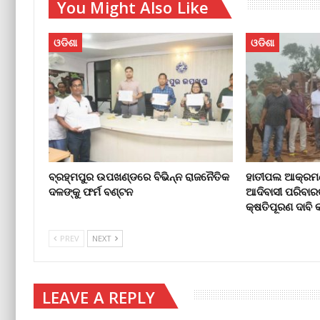
You Might Also Like
ଓଡିଶା
ଓଡିଶା
ବ୍ରହ୍ମପୁର ଉପଖଣ୍ଡରେ ବିଭିନ୍ନ ରାଜନୈତିକ
ହାତୀପଲ ଆକ୍ରମଣ
ଦଳଙ୍କୁ ଫର୍ମ ବଣ୍ଟନ
ଆଦିବାସୀ ପରିବାର
କ୍ଷତିପୂରଣ ଦାବ
PREV
NEXT
LEAVE A REPLY