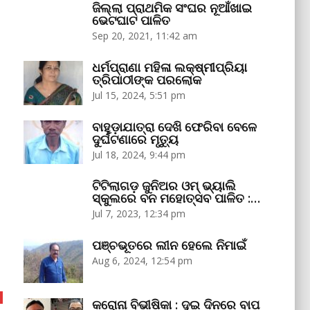
ଜିଲ୍ଲା ପ୍ରାଥମିକ ସଂଘର ନୂଆଁଖାଇ
ଭେଟଘାଟ ପାଳିତ
Sep 20, 2021, 11:42 am
ଧର୍ମପ୍ରାଣା ମହିଳା ଲକ୍ଷ୍ମୀପ୍ରିୟା
ତ୍ରିପାଠୀଙ୍କ ପରଲୋକ
Jul 15, 2024, 5:51 pm
ବାହୁଡ଼ାଯାତ୍ରା ଦେଖି ଫେରିବା ବେଳେ
ଦୁର୍ଘଟଣାରେ ମୃତ୍ୟୁ
Jul 18, 2024, 9:44 pm
ଟିଟିଲାଗଡ଼ ଜୁନିଅର ଓମ୍‌ ଭ୍ୟାଲି
ସ୍କୁଲରେ ବନ ମହୋତ୍ସବ ପାଳିତ :…
Jul 7, 2023, 12:34 pm
ପଞ୍ଚଭୂତରେ ଲୀନ ହେଲେ ନିମାଇଁ
Aug 6, 2024, 12:54 pm
କରୋନା ବିଭୀଷିକା : ଦୁଇ ଦିନରେ ବାପ