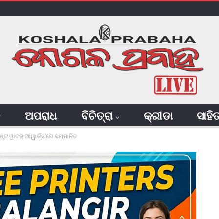
ି
ଅପରାଧ
ବିଚିତ୍ରା
କ୍ରୀଡା
ସାହି
ଟ ୱାଟର୍ ଆୱାର୍ଡ୍ସ’ରେ ସମ୍ମାନିତ