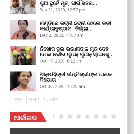
ପୁଅ ଦୁହେଁ ମୃତ, ସାରା ସହର…
Sep 21, 2020, 12:57 pm
ମଣ୍ତିରେ କଟ୍‌ନୀ ଛଟ୍‌ନୀ ହେଲେ କଡ଼ା
କାର୍ଯ୍ୟାନୁଷ୍ଠାନ : ଜିଲ୍ଲା…
Dec 2, 2020, 11:07 am
ନିଖୋଜ ଦୁଇ ଭଉଣୀଙ୍କ ମୃତ ଦେହ
ତେଲ ନଦୀର ପୃଥକ୍‌ ପୃଥକ୍‌ ସ୍ଥାନରୁ…
Oct 17, 2020, 8:22 am
ଶିକ୍ଷୟିତ୍ରୀ ଦୀପ୍ତିଶ୍ରୀଙ୍କ ଅକାଳ
ବିୟୋଗ
Oct 30, 2020, 10:25 am
PREV
NEXT
1 of 7,974
ଆର୍କାଇଭ