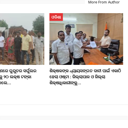
More From Author
ଓଡିଶା
ରେ ଗୁରୁତର ସର୍ଗୁଲର
ଶିକ୍ଷକଙ୍କ ନ୍ୟାୟସଙ୍ଗତ ଦାବୀ ପାଇଁ ଏକାଠି
କୁ ୨୦ ଲକ୍ଷ ଟଙ୍କା
ହେଲା ଓଷ୍ଟା : ଜିଲ୍ଲାପାଳ ଓ ଜିଲ୍ଲା
ି କଲେ…
ଶିକ୍ଷାଧିକାରୀଙ୍କୁ…