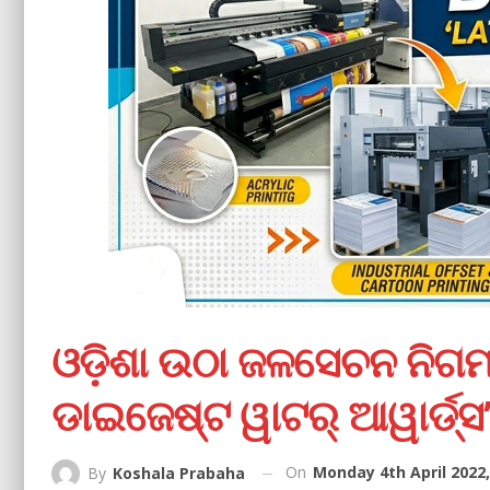
ଓଡ଼ିଶା ଉଠା ଜଳସେଚନ ନିଗମ
ଡାଇଜେଷ୍ଟ ୱାଟର୍ ଆୱାର୍ଡ୍ସ
On
Monday 4th April 2022
By
Koshala Prabaha