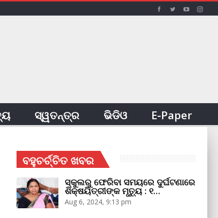
ତ୍ୟ
ସ୍ୱତନ୍ତ୍ର
ଭିଡିଓ
E-Paper
ବହୁଚର୍ଚ୍ଚିତ ଖବର
ସ୍କୁଲରୁ ଫେରିବା ସମୟରେ ଦୁର୍ଘଟଣାରେ
ଶିକ୍ଷୟିତ୍ରୀଙ୍କ ମୃତ୍ୟୁ : ୧…
Aug 6, 2024, 9:13 pm