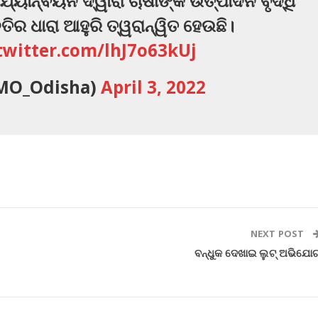
୍ୟାନ୍ଵୟନ ଦ୍ୱାରା ଚାଷୀଙ୍କ ଉତ୍ପାଦନ ବୃଦ୍ଧି
ିର ଧାରା ଆହୁରି ତ୍ୱରାନ୍ୱିତ ହେଉଛି।
.twitter.com/lhJ7o63kUj
MO_Odisha)
April 3, 2022
NEXT POST
ବନ୍ଧୁକ ଦେଖାଇ ଲୁଟ୍ ଅଭିଯୋ