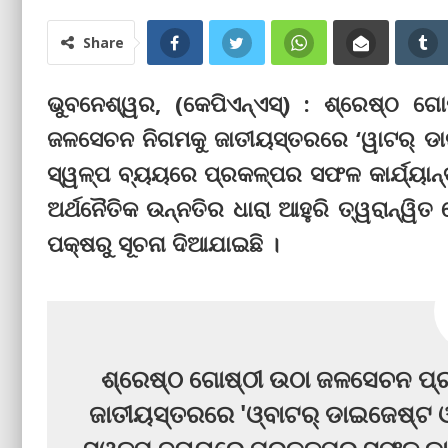
Share
ଭୁବନେଶ୍ୱର, (କେପିଏନ୍‌ଏସ୍‌) : ଶ୍ରେଷ୍ଠ 
ଜଳସେଚନ ନିଗମକୁ ଜାତୀୟସ୍ତରରେ ‘ୱାଟର୍ ଡାଇଜ
ସ୍ୱଳ୍ପ ବ୍ୟୟରେ ପ୍ରକଳ୍ପର ସଫଳ କାର୍ଯ୍ୟାନ୍ଵ
ଅର୍ଥନୈତିକ ଉନ୍ନତିର ଧାରା ଆହୁରି ତ୍ୱରାନ୍ୱିତ
ପକ୍ଷରୁ ସୂଚନା ଦିଆଯାଇଛି ।
ଶ୍ରେଷ୍ଠ ଗୋଷ୍ଠୀ ଉଠା ଜଳସେଚନ ପ୍ର
ଜାତୀୟସ୍ତରରେ 'ଓ୍ବାଟର୍ ଡାଇଜେଷ୍ଟ ଓ୍