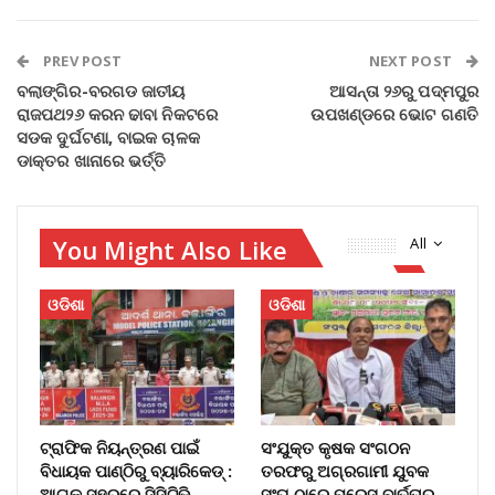
PREV POST
NEXT POST
ବଲାଙ୍ଗିର-ବରଗଡ ଜାତୀୟ
ଆସନ୍ତା ୨୬ରୁ ପଦ୍ମପୁର
ରାଜପଥ୨୬ କରନ ଢାବା ନିକଟରେ
ଉପଖଣ୍ଡରେ ଭୋଟ ଗଣତି
ସଡକ ଦୁର୍ଘଟଣା, ବାଇକ ଚାଳକ
ଡାକ୍ତର ଖାନାରେ ଭର୍ତ୍ତି
You Might Also Like
All
ଓଡିଶା
ଓଡିଶା
ଟ୍ରାଫିକ ନିୟନ୍ତ୍ରଣ ପାଇଁ
ସଂଯୁକ୍ତ କୃଷକ ସଂଗଠନ
ବିଧାୟକ ପାଣ୍ଠିରୁ ବ୍ୟାରିକେଡ୍‌ :
ତରଫରୁ ଅଗ୍ରଗାମୀ ଯୁବକ
ଆଗକୁ ସହରରେ ସିସିଟିଭି
ସଂଘ ଠାରେ ପ୍ରେସ ବାର୍ତ୍ତାର