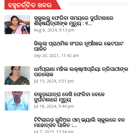
ବହୁଚର୍ଚ୍ଚିତ ଖବର
ସ୍କୁଲରୁ ଫେରିବା ସମୟରେ ଦୁର୍ଘଟଣାରେ
ଶିକ୍ଷୟିତ୍ରୀଙ୍କ ମୃତ୍ୟୁ : ୧…
Aug 6, 2024, 9:13 pm
ଜିଲ୍ଲା ପ୍ରାଥମିକ ସଂଘର ନୂଆଁଖାଇ ଭେଟଘାଟ
ପାଳିତ
Sep 20, 2021, 11:42 am
ଧର୍ମପ୍ରାଣା ମହିଳା ଲକ୍ଷ୍ମୀପ୍ରିୟା ତ୍ରିପାଠୀଙ୍କ
ପରଲୋକ
Jul 15, 2024, 5:51 pm
ବାହୁଡ଼ାଯାତ୍ରା ଦେଖି ଫେରିବା ବେଳେ
ଦୁର୍ଘଟଣାରେ ମୃତ୍ୟୁ
Jul 18, 2024, 9:44 pm
ଟିଟିଲାଗଡ଼ ଜୁନିଅର ଓମ୍‌ ଭ୍ୟାଲି ସ୍କୁଲରେ ବନ
ମହୋତ୍ସବ ପାଳିତ :…
Jul 7, 2023, 12:34 pm