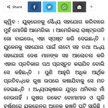
Share
କ୍ୱିବ : ୟୁକ୍ରେନକୁ ସୈନ୍ୟ ସହଯୋଗ କରିବାରେ
ମୁହଁ ମୋଡିଛି ଆମେରିକା । ଆମେରିକରା ରାଷ୍ଟ୍ରପତି
ଜୋ ବାଇଡେନ୍‌ ଏହା ସ୍ପଷ୍ଟ କରି ଦେଇଛନ୍ତି ।
ୟୁକେନକୁ ସହଯୋଗ ପାଇଁ ନାଟୋ ସହ ତଥା ଅନ୍ୟ
ସହଯୋଗୀ ଦେଶ ମାନଙ୍କ ସହ ଆଲୋଚନା କରି
ଏହାର ପ୍ରତିକାର ପଥ ପ୍ରସ୍ତୁତ କରାଯିବ ବୋଲି
ସେ କହିଛନ୍ତି । ପୁଣି ଆହୁରି ଅଧିକ ଆର୍ଥିକ
ପ୍ରତିବନ୍ଧକ ରୁଷ ଉପରେ କଷାଯିବାକୁ ସେ ମତ
ଦେଇଛନ୍ତି । ଅନ୍ୟପକ୍ଷରେ ଯୁଦ୍ଧ ଥମିବାର ନାଁ
ନେଉନାହିଁ । ରୁଷର ରକେଟ ବୋମାମାଡ ଓ ଗୁଳି
ବର୍ଷଣରେ ୟୁକ୍ରେନର ଅନେକ କ୍ଷତି ଘଟି ସାରିଛି ।