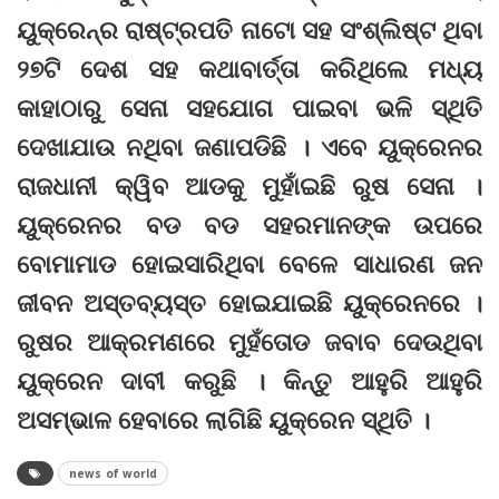
ୟୁକ୍ରେନ୍‌ର ରାଷ୍ଟ୍ରପତି ନାଟୋ ସହ ସଂଶ୍ଲିଷ୍ଟ ଥିବା
୨୭ଟି ଦେଶ ସହ କଥାବାର୍ତ୍ତା କରିଥିଲେ ମଧ୍ୟ
କାହାଠାରୁ ସେନା ସହଯୋଗ ପାଇବା ଭଳି ସ୍ଥିତି
ଦେଖାଯାଉ ନଥିବା ଜଣାପଡିଛି । ଏବେ ୟୁକ୍ରେନର
ରାଜଧାନୀ କ୍ୱିବ ଆଡକୁ ମୁହାଁଇଛି ରୁଷ ସେନା ।
ୟୁକ୍ରେନର ବଡ ବଡ ସହରମାନଙ୍କ ଉପରେ
ବୋମାମାଡ ହୋଇସାରିଥିବା ବେଳେ ସାଧାରଣ ଜନ
ଜୀବନ ଅସ୍ତବ୍ୟସ୍ତ ହୋଇଯାଇଛି ୟୁକ୍ରେନରେ ।
ରୁଷର ଆକ୍ରମଣରେ ମୁହଁତୋଡ ଜବାବ ଦେଉଥିବା
ୟୁକ୍ରେନ ଦାବୀ କରୁଛି । କିନ୍ତୁ ଆହୁରି ଆହୁରି
ଅସମ୍ଭାଳ ହେବାରେ ଲାଗିଛି ୟୁକ୍ରେନ ସ୍ଥିତି ।
news of world