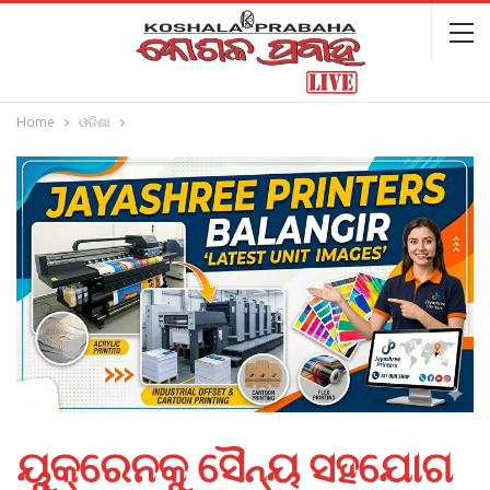
Home
ଓଡିଶା
ୟୁକ୍ରେନକୁ ସୈନ୍ୟ ସହଯୋଗ