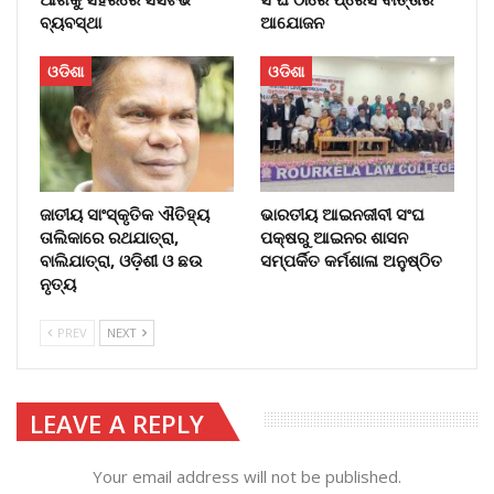
ବ୍ୟବସ୍ଥା
ଆଯୋଜନ
ଓଡିଶା
ଓଡିଶା
ଜାତୀୟ ସାଂସ୍କୃତିକ ଐତିହ୍ୟ
ଭାରତୀୟ ଆଇନଜୀବୀ ସଂଘ
ତାଲିକାରେ ରଥଯାତ୍ରା,
ପକ୍ଷରୁ ଆଇନର ଶାସନ
ବାଲିଯାତ୍ରା, ଓଡ଼ିଶୀ ଓ ଛଉ
ସମ୍ପର୍କିତ କର୍ମଶାଳା ଅନୁଷ୍ଠିତ
ନୃତ୍ୟ
PREV
NEXT
LEAVE A REPLY
Your email address will not be published.