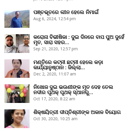
ପଞ୍ଚଭୂତରେ ଲୀନ ହେଲେ ନିମାଇଁ
Aug 6, 2024, 12:54 pm
କରୋନା ବିଭୀଷିକା : ଦୁଇ ଦିନରେ ବାପ ପୁଅ ଦୁହେଁ
ମୃତ, ସାରା ସହର…
Sep 21, 2020, 12:57 pm
ମଣ୍ତିରେ କଟ୍‌ନୀ ଛଟ୍‌ନୀ ହେଲେ କଡ଼ା
କାର୍ଯ୍ୟାନୁଷ୍ଠାନ : ଜିଲ୍ଲା…
Dec 2, 2020, 11:07 am
ନିଖୋଜ ଦୁଇ ଭଉଣୀଙ୍କ ମୃତ ଦେହ ତେଲ
ନଦୀର ପୃଥକ୍‌ ପୃଥକ୍‌ ସ୍ଥାନରୁ…
Oct 17, 2020, 8:22 am
ଶିକ୍ଷୟିତ୍ରୀ ଦୀପ୍ତିଶ୍ରୀଙ୍କ ଅକାଳ ବିୟୋଗ
Oct 30, 2020, 10:25 am