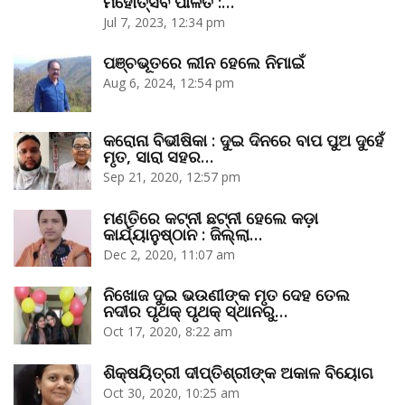
ମହୋତ୍ସବ ପାଳିତ :…
Jul 7, 2023, 12:34 pm
ପଞ୍ଚଭୂତରେ ଲୀନ ହେଲେ ନିମାଇଁ
Aug 6, 2024, 12:54 pm
କରୋନା ବିଭୀଷିକା : ଦୁଇ ଦିନରେ ବାପ ପୁଅ ଦୁହେଁ
ମୃତ, ସାରା ସହର…
Sep 21, 2020, 12:57 pm
ମଣ୍ତିରେ କଟ୍‌ନୀ ଛଟ୍‌ନୀ ହେଲେ କଡ଼ା
କାର୍ଯ୍ୟାନୁଷ୍ଠାନ : ଜିଲ୍ଲା…
Dec 2, 2020, 11:07 am
ନିଖୋଜ ଦୁଇ ଭଉଣୀଙ୍କ ମୃତ ଦେହ ତେଲ
ନଦୀର ପୃଥକ୍‌ ପୃଥକ୍‌ ସ୍ଥାନରୁ…
Oct 17, 2020, 8:22 am
ଶିକ୍ଷୟିତ୍ରୀ ଦୀପ୍ତିଶ୍ରୀଙ୍କ ଅକାଳ ବିୟୋଗ
Oct 30, 2020, 10:25 am