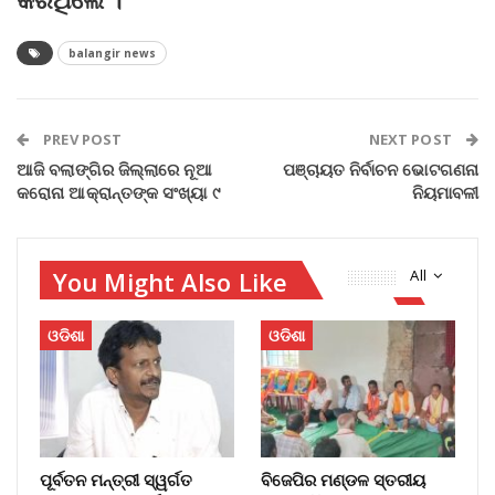
balangir news
PREV POST
NEXT POST
ଆଜି ବଲାଙ୍ଗିର ଜିଲ୍ଲାରେ ନୂଆ
ପଞ୍ଚାୟତ ନିର୍ବାଚନ ଭୋଟଗଣନା
କରୋନା ଆକ୍ରାନ୍ତଙ୍କ ସଂଖ୍ୟା ୯
ନିୟମାବଳୀ
You Might Also Like
All
ଓଡିଶା
ଓଡିଶା
ପୂର୍ବତନ ମନ୍ତ୍ରୀ ସ୍ୱର୍ଗତ
ବିଜେପିର ମଣ୍ଡଳ ସ୍ତରୀୟ