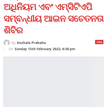
ଅଧିନିୟମ ଏବଂ ଏମ୍‌ସିଟିଏପି
ସମ୍ବନ୍ଧୀୟ ଆଇନ ସଚେତନତା
ଶିବିର
ଓଡିଶା
By
Koshala Prabaha
On
Sunday 13th February 2022, 6:38 pm