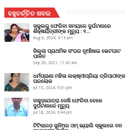
ବହୁଚର୍ଚ୍ଚିତ ଖବର
ସ୍କୁଲରୁ ଫେରିବା ସମୟରେ ଦୁର୍ଘଟଣାରେ
ଶିକ୍ଷୟିତ୍ରୀଙ୍କ ମୃତ୍ୟୁ : ୧…
Aug 6, 2024, 9:13 pm
ଜିଲ୍ଲା ପ୍ରାଥମିକ ସଂଘର ନୂଆଁଖାଇ ଭେଟଘାଟ
ପାଳିତ
Sep 20, 2021, 11:42 am
ଧର୍ମପ୍ରାଣା ମହିଳା ଲକ୍ଷ୍ମୀପ୍ରିୟା ତ୍ରିପାଠୀଙ୍କ
ପରଲୋକ
Jul 15, 2024, 5:51 pm
ବାହୁଡ଼ାଯାତ୍ରା ଦେଖି ଫେରିବା ବେଳେ
ଦୁର୍ଘଟଣାରେ ମୃତ୍ୟୁ
Jul 18, 2024, 9:44 pm
ଟିଟିଲାଗଡ଼ ଜୁନିଅର ଓମ୍‌ ଭ୍ୟାଲି ସ୍କୁଲରେ ବନ