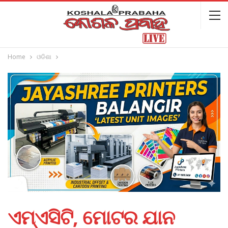
Home
ଓଡିଶା
ଏମ୍‌ଏସିଟି, ମୋଟର ଯାନ