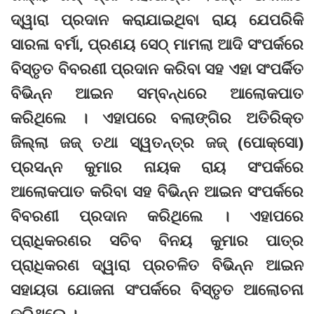
ଦ୍ୱାରା ପ୍ରଦାନ କରାଯାଇଥିବା ରାୟ ଯେପରିକି
ସାରଳା ବର୍ମା, ପ୍ରଣୟ ସେଠ୍‌ ମାମଲା ଆଦି ସଂପର୍କରେ
ବିସ୍ତୃତ ବିବରଣୀ ପ୍ରଦାନ କରିବା ସହ ଏହା ସଂପର୍କିତ
ବିଭିନ୍ନ ଆଇନ ସମ୍ବନ୍ଧରେ ଆଲୋକପାତ
କରିଥିଲେ । ଏହାପରେ ବଲାଙ୍ଗିର ଅତିରିକ୍ତ
ଜିଲ୍ଲା ଜଜ୍‌ ତଥା ସ୍ୱତନ୍ତ୍ର ଜଜ୍‌ (ପୋକ୍‌ସୋ)
ପ୍ରସନ୍ନ କୁମାର ନାୟକ ରାୟ ସଂପର୍କରେ
ଆଲୋକପାତ କରିବା ସହ ବିଭିନ୍ନ ଆଇନ ସଂପର୍କରେ
ବିବରଣୀ ପ୍ରଦାନ କରିଥିଲେ । ଏହାପରେ
ପ୍ରାଧିକରଣର ସଚିବ ବିନୟ କୁମାର ପାତ୍ର
ପ୍ରାଧିକରଣ ଦ୍ୱାରା ପ୍ରଚଳିତ ବିଭିନ୍ନ ଆଇନ
ସହାୟତା ଯୋଜନା ସଂପର୍କରେ ବିସ୍ତୃତ ଆଲୋଚନା
କରିଥିଲେ ।