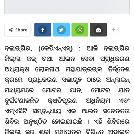
Share
ବଲାଙ୍ଗିର, (କେପିଏନ୍‌ଏସ୍‌) : ଆଜି ବଲାଙ୍ଗିର
ଜିଲ୍ଲା ଜଜ୍‌ ତଥା ଆଇନ ସେବା ପ୍ରାଧିକରଣ
ଅଧ୍ୟକ୍ଷ ଲୋକନାଥ ମହାପାତ୍ରଙ୍କ ନିର୍ଦ୍ଦେଶ
କ୍ରମେ ପ୍ରାଧିକରଣ ସଭାଗୃହ ଠାରେ ଅନ୍‌ଲାଇନ୍‌
ମାଧ୍ୟମରେ ମୋଟର ଯାନ, ମୋଟର ଯାନ
ଦୁର୍ଘଟଣାଜନିତ କ୍ଷତିପୂରଣ ଅଧିନିୟମ ଏବଂ
ଏମ୍‌ଏସିଟି ସମ୍ବନ୍ଧୀୟ ଏକ ଆଇନ ସଚେତନତା
ଶିବିର ଅନୁଷ୍ଠିତ ହୋଇଯାଇଛି । ଏହି ଶିବିରରେ
ଜିଲ୍ଲା ଜଜ୍‌ ଶ୍ରୀ ମହାପାତ୍ର ବିଭିନ୍ନ ଅଦାଲତ