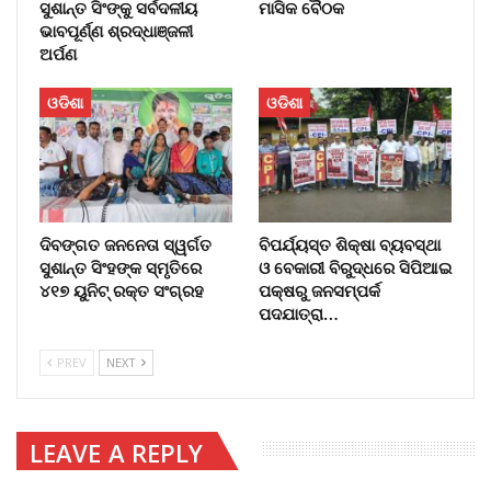
ସୁଶାନ୍ତ ସିଂଙ୍କୁ ସର୍ବଦଳୀୟ
ମାସିକ ବୈଠକ
ଭାବପୂର୍ଣ୍ଣ ଶ୍ରଦ୍ଧାଞ୍ଜଳୀ
ଅର୍ପଣ
ଓଡିଶା
ଓଡିଶା
ଦିବଙ୍ଗତ ଜନନେତା ସ୍ୱର୍ଗତ
ବିପର୍ଯ୍ୟସ୍ତ ଶିକ୍ଷା ବ୍ୟବସ୍ଥା
ସୁଶାନ୍ତ ସିଂହଙ୍କ ସ୍ମୃତିରେ
ଓ ବେକାରୀ ବିରୁଦ୍ଧରେ ସିପିଆଇ
୪୧୭ ୟୁନିଟ୍ ରକ୍ତ ସଂଗ୍ରହ
ପକ୍ଷରୁ ଜନସମ୍ପର୍କ
ପଦଯାତ୍ରା…
PREV
NEXT
LEAVE A REPLY